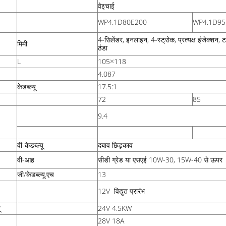
वेइचाई
WP4.1D80E200
WP4.1D95
4-सिलेंडर, इनलाइन, 4-स्ट्रोक, प्रत्यक्ष इंजेक्शन, टर्
मिमी
ठंडा
L
105×118
4.087
केडब्ल्यू
17.5:1
72
85
9.4
वी-केडब्ल्यू
दबाव छिड़काव
वी-आह
सीडी ग्रेड या एसएई 10W-30, 15W-40 से ऊपर
जी/केडब्ल्यू.एच
13
12V
विद्युत प्रारंभ
ू
24V 4.5KW
28V 18A