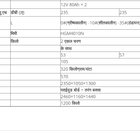
12V 80Ah × 2
यू.एच
डीबी ((ए)
235
235
L
0#(ग्रीष्मकालीन) -10#(शीतकालीन) -35#(ठंडाप
मिमी
HGM4010N
किलो
2 एकल चरण
के साथ
53
57
105
320 किलोग्राम/घंटा
570
2350×1050×1300
प्लाईवुड बोर्ड + तरंग बक्सा
2460×1160×1440
1200 किलो