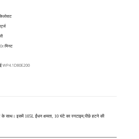
किलोवाट
र्ट्ज
ली
0r/मिनट
ाई WP4.1D80E200
साथ। इसमें 105L ईंधन क्षमता, 10 घंटे का रनटाइम,पीछे हटने की