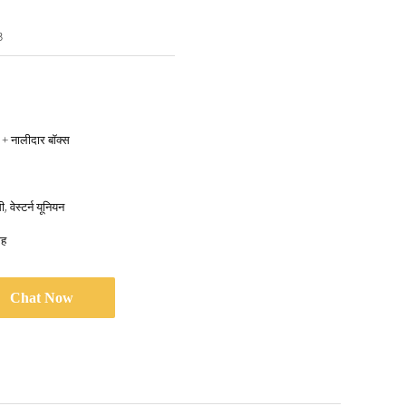
3
्ड + नालीदार बॉक्स
, वेस्टर्न यूनियन
ाह
Chat Now