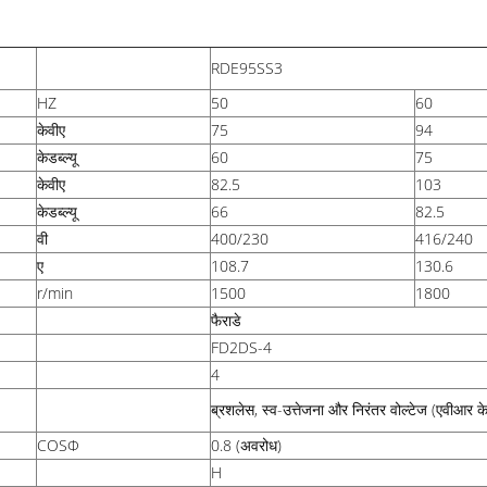
RDE95SS3
HZ
50
60
केवीए
75
94
केडब्ल्यू
60
75
केवीए
82.5
103
केडब्ल्यू
66
82.5
वी
400/230
416/240
ए
108.7
130.6
r/min
1500
1800
फैराडे
FD2DS-4
4
ब्रशलेस, स्व-उत्तेजना और निरंतर वोल्टेज (एवीआर क
COSΦ
0.8 (अवरोध)
H