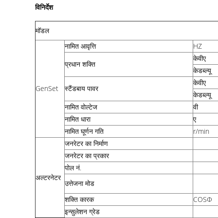
विनिर्देश
मॉडल
नामित आवृत्ति
HZ
केवीए
प्रधान शक्ति
केडब्ल्यू
केवीए
GenSet
स्टैंडबाय पावर
केडब्ल्यू
नामित वोल्टेज
वी
नामित धारा
ए
नामित घूर्णन गति
r/min
जनरेटर का निर्माण
जनरेटर का प्रकार
पोल नं.
अल्टरनेटर
उत्तेजना मोड
शक्ति कारक
COSΦ
इन्सुलेशन ग्रेड