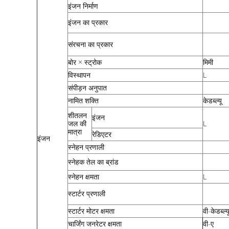
इंजन निर्माण
इंजन का प्रकार
संरचना का प्रकार
बोर × स्ट्रोक
मिमी
विस्थापन
L
संपीड़न अनुपात
नामित शक्ति
केडब्ल्यू
शीतलन
इंजन
जल की
L
मात्रा
रेडिएटर
इंजन
स्नेहन प्रणाली
स्नेहक तेल का ब्रांड
स्नेहन क्षमता
L
स्टार्टर प्रणाली
स्टार्टर मोटर क्षमता
वी-केडब्ल्य
चार्जिंग जनरेटर क्षमता
वी-ए