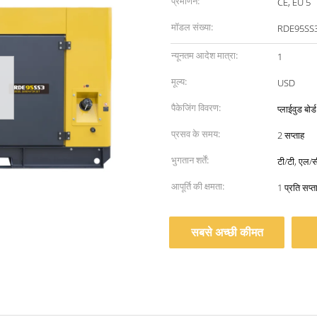
प्रमाणन:
CE, EU 5
मॉडल संख्या:
RDE95SS
न्यूनतम आदेश मात्रा:
1
मूल्य:
USD
पैकेजिंग विवरण:
प्लाईवुड बोर
प्रसव के समय:
2 सप्ताह
भुगतान शर्तें:
टी/टी, एल/सी
आपूर्ति की क्षमता:
1 प्रति सप्त
सबसे अच्छी कीमत