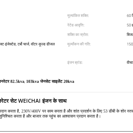
मूल्यांकित शक्ति:
60 
रेटेड आवृत्ति:
50 ह
शक्ति का स्रोत:
बिज
ट-इंजेक्टेड, टर्बो चार्ज, वॉटर-कूल्ड डीजल
मूल्याँकन की गति:
150
इंजन ब्रांड:
वीच
,
जनरेटर 82.5kva
103kva जेनसेट साइलेंट 20kva
ेटर सेट WEICHAI इंजन के साथ
ा है, 230V/400V पर काम करता है और शांत प्रदर्शन के लिए 53 डीबी के शोर स्तर के 
ो सुनिश्चित करता है और बाजार तक पहुंच का आश्वासन प्रदान करता है।