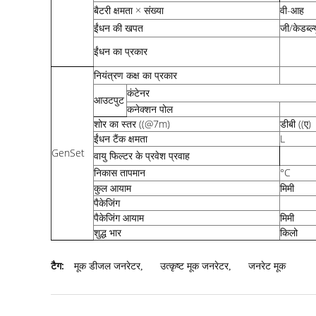
बैटरी क्षमता × संख्या
वी-आह
ईंधन की खपत
जी/केडब्ल्
ईंधन का प्रकार
नियंत्रण कक्ष का प्रकार
कंटेनर
आउटपुट
कनेक्शन पोल
शोर का स्तर ((@7m)
डीबी ((ए)
ईंधन टैंक क्षमता
L
GenSet
वायु फिल्टर के प्रवेश प्रवाह
निकास तापमान
°C
कुल आयाम
मिमी
पैकेजिंग
पैकेजिंग आयाम
मिमी
शुद्ध भार
किलो
टैग:
मूक डीजल जनरेटर
,
उत्कृष्ट मूक जनरेटर
,
जनरेट मूक