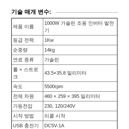
기술 매개 변수:
발전기 세트에 방음 장치를 하세요
1000W 가솔린 조용 인버터 발전
제품 이름
기
가정용 생성기
등급 전력
1Kw
순중량
14kg
덮개 발전기 세트
연료 종류
가솔린
저소음 발생기
롤 × 스트로
43.5×35.8 밀리미터
크
속도
5500rpm
발전기 유지보수
전체 차원
460 × 259 × 395 밀리미터
용접 발전기 세트
가등전압
230, 120/240V
시작 방법
리콜 시작
발전기 디젤 엔진
USB 충전기
DC5V-1A