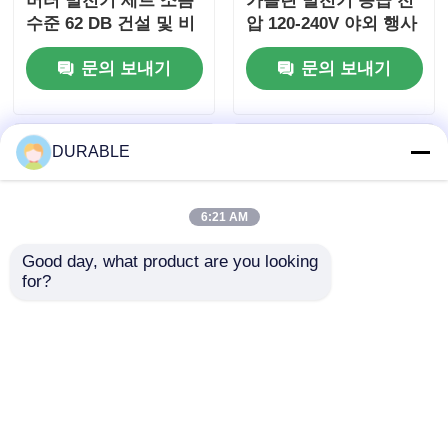
버터 발전기 세트 소음
가솔린 발전기 등급 전
수준 62 DB 건설 및 비
압 120-240V 야외 행사
상 전력 사용에 이상적
및 비상 상황용 에너지
문의 보내기
문의 보내기
입니다.
원
DURABLE
6:21 AM
Good day, what product are you looking 
for?
43.5×35.8 Mm 보어 스
USB 충전기 DC5V1A
트로크 가솔린 발전기
인버터 발전기 세트 가
62 DB 소음 수준 편안
솔린 연료 유형 53.2mL
한 작업 환경을 위한 저
포터블 용량 및 현장 작
문의 보내기
문의 보내기
소음 배출 엔진
업에 필요한 전력