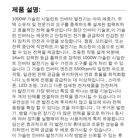
제품 설명:
1000W 가솔린 시일런트 인버터 발전기는 야외 애호가, 주
택 소유자 및 전문가의 요구를 충족하도록 설계된 컴팩트하
고 효율적인 전력 솔루션입니다.첨단 인버터 기술로,이 가솔
린 인버터는 깨끗하고 안정적인 전기를 공급하여 민감한 전
자 장치의 안전과 수명을 보장합니다. 캠핑, 꼬리걸이, 또는
전력 중단에 직면하든,이 발전기는 최소한의 소음으로 신뢰
할 수 있는 전력을 제공합니다., 조용한 작동 설계 덕분에.
1Kw의 강력한 등급 출력으로 장착된 1000W 가솔린 시일런
트 인버터 발전기는 필수 가전과 도구를 쉽게 처리 할 수 있
습니다.그 가솔린 인버터 엔진은 5500rpm의 일정한 속도로
작동, 일관된 전력 공급을 유지하면서 연료 효율을 최적화합
니다.노트북에 전원을 공급하는 데 이상적입니다., 스마트
폰, LED 조명, 그리고 다른 섬세한 전자제품을 안전하게.
이 발전기의 가장 뛰어난 특징 중 하나는 병렬 기능입니다.
두 개의 단체를 연결하여 전력을 증가시킬 수 있습니다.이
홈
유연성은 더 큰 발전소에 투자하지 않고 필요에 따라 전력
용량을 확장 할 수 있다는 것을 의미합니다., 더 무거운 발전
기. 병렬 기능은 장기간 더 많은 전력을 필요로 하거나 동시
제품 소개
에 여러 장치를 실행해야 하는 사용자에게 특히 유용합니다.
당신은 효과적으로 각 발전기의 휴대성과 조용한 성능을 유
지하면서 전력 공급을 두 배로 증가시킬 수 있습니다..
이 가솔린 인버터 발전기의 시작 방법은 신뢰할 수 있는 후
동영상