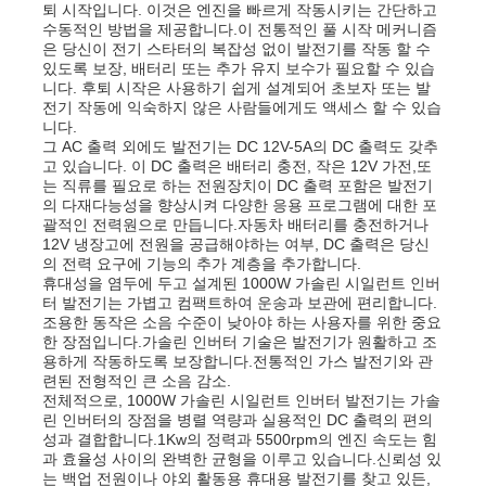
퇴 시작입니다. 이것은 엔진을 빠르게 작동시키는 간단하고
수동적인 방법을 제공합니다.이 전통적인 풀 시작 메커니즘
은 당신이 전기 스타터의 복잡성 없이 발전기를 작동 할 수
회사 소개
있도록 보장, 배터리 또는 추가 유지 보수가 필요할 수 있습
니다. 후퇴 시작은 사용하기 쉽게 설계되어 초보자 또는 발
전기 작동에 익숙하지 않은 사람들에게도 액세스 할 수 있습
니다.
공장 투어
그 AC 출력 외에도 발전기는 DC 12V-5A의 DC 출력도 갖추
고 있습니다. 이 DC 출력은 배터리 충전, 작은 12V 가전,또
는 직류를 필요로 하는 전원장치이 DC 출력 포함은 발전기
품질 관리
의 다재다능성을 향상시켜 다양한 응용 프로그램에 대한 포
괄적인 전력원으로 만듭니다.자동차 배터리를 충전하거나
12V 냉장고에 전원을 공급해야하는 여부, DC 출력은 당신
의 전력 요구에 기능의 추가 계층을 추가합니다.
연락처
휴대성을 염두에 두고 설계된 1000W 가솔린 시일런트 인버
터 발전기는 가볍고 컴팩트하여 운송과 보관에 편리합니다.
조용한 동작은 소음 수준이 낮아야 하는 사용자를 위한 중요
뉴스
한 장점입니다.가솔린 인버터 기술은 발전기가 원활하고 조
용하게 작동하도록 보장합니다.전통적인 가스 발전기와 관
련된 전형적인 큰 소음 감소.
전체적으로, 1000W 가솔린 시일런트 인버터 발전기는 가솔
모든 케이스
린 인버터의 장점을 병렬 역량과 실용적인 DC 출력의 편의
성과 결합합니다.1Kw의 정력과 5500rpm의 엔진 속도는 힘
과 효율성 사이의 완벽한 균형을 이루고 있습니다.신뢰성 있
견적 요청
는 백업 전원이나 야외 활동용 휴대용 발전기를 찾고 있든,