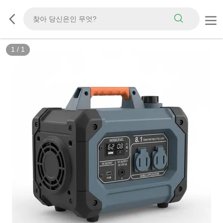
1
/
1