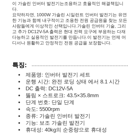
이 가솔린 인버터 발전기는조용하고 효율적인 해결책입니
다.
요약하자면, 1000W 가솔린 시일런트 인버터 발전기는 유연
디젤 발전기 세트
한 기능과 함께 내구적이고 조용한 전원 공급원을 찾는 모든
사람들에게 이상적인 선택입니다.가솔린 인버터 기술, 그리
고 추가 DC12V-5A 출력은 현대 전력 요구에 부응하는 다재
가솔린 발전기 세트
다능하고 실용적인 발전기를 만듭니다.이 발전기는 언제 어
디서나 원활하고 안정적인 전원 공급을 보장합니다.
인버터 발전기 세트
특징:
제품명: 인버터 발전기 세트
휴대용 발전기 세트
운행 시간: 완전 로딩 상태 에서 8.1 시간
DC 출력: DC12V-5A
뚫림 × 스트로크: 43.5×35.8mm
산업용 발전기 세트
단계 번호: 단일 단계
속도: 5500rpm
디지털 발전기 세트
종류: 가솔린 인버터 발전기
기능: 보조 가솔린 발전기
휴대성: 40kg의 순중량으로 휴대성
오픈 프레임 생성기