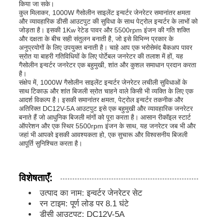
किया जा सके।
कुल मिलाकर, 1000W गैसोलीन साइलेंट इन्वर्टर जेनरेटर समानांतर क्षमता
और व्यावहारिक डीसी आउटपुट की सुविधा के साथ पेट्रोल इन्वर्टर के लाभों को
डीजल जनरेटर सेट
जोड़ता है। इसकी 1Kw रेटेड पावर और 5500rpm इंजन की गति शक्ति
और दक्षता के बीच सही संतुलन बनाती है, जो इसे विभिन्न प्रकार के
अनुप्रयोगों के लिए उपयुक्त बनाती है। चाहे आप एक भरोसेमंद बैकअप पावर
गैसोलीन जनरेटर सेट
स्रोत या बाहरी गतिविधियों के लिए पोर्टेबल जनरेटर की तलाश में हों, यह
गैसोलीन इन्वर्टर जनरेटर एक बहुमुखी, शांत और कुशल समाधान प्रदान करता
है।
संक्षेप में, 1000W गैसोलीन साइलेंट इन्वर्टर जेनरेटर लचीली सुविधाओं के
इन्वर्टर जेनरेटर सेट
साथ टिकाऊ और शांत बिजली स्रोत चाहने वाले किसी भी व्यक्ति के लिए एक
आदर्श विकल्प है। इसकी समानांतर क्षमता, पेट्रोल इन्वर्टर तकनीक और
अतिरिक्त DC12V-5A आउटपुट इसे एक बहुमुखी और व्यावहारिक जनरेटर
पोर्टेबल जनरेटर सेट
बनाते हैं जो आधुनिक बिजली मांगों को पूरा करता है। आसान रीकॉइल स्टार्ट
ऑपरेशन और एक स्थिर 5500rpm इंजन के साथ, यह जनरेटर जब भी और
जहां भी आपको इसकी आवश्यकता हो, एक सुचारू और विश्वसनीय बिजली
आपूर्ति सुनिश्चित करता है।
औद्योगिक जनरेटर सेट
विशेषताएँ:
डिजिटल जेनरेटर सेट
उत्पाद का नाम: इन्वर्टर जेनरेटर सेट
रन टाइम: पूर्ण लोड पर 8.1 घंटे
ओपन फ्रेम जनरेटर
डीसी आउटपुट: DC12V-5A