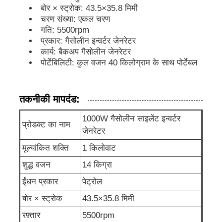
बोर × स्ट्रोक: 43.5×35.8 मिमी
चरण संख्या: एकल चरण
ध्वनिरोधी जनरेटर सेट
गति: 5500rpm
प्रकार: गैसोलीन इन्वर्टर जेनरेटर
कार्य: बैकअप गैसोलीन जेनरेटर
गृह उपयोग जनरेटर
पोर्टेबिलिटी: कुल वजन 40 किलोग्राम के साथ पोर्टेबल
चंदवा जनरेटर सेट
तकनीकी मापदंड:
कम शोर जनरेटर
1000W गैसोलीन साइलेंट इन्वर्टर
प्रोडक्ट का नाम
जेनरेटर
मूल्यांकित शक्ति
1 किलोवाट
जनरेटर रखरखाव
शुद्ध वजन
14 किग्रा
वेल्डिंग जेनरेटर सेट
ईंधन प्रकार
पेट्रोल
बोर × स्ट्रोक
43.5×35.8 मिमी
डीजल इंजन जनरेटर
रफ़्तार
5500rpm