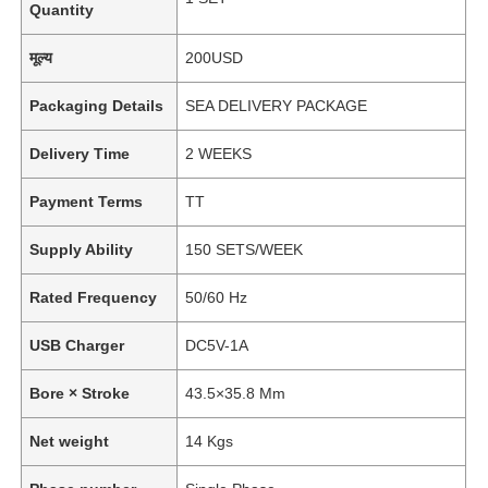
Quantity
मूल्य
200USD
Packaging Details
SEA DELIVERY PACKAGE
Delivery Time
2 WEEKS
Payment Terms
TT
Supply Ability
150 SETS/WEEK
Rated Frequency
50/60 Hz
USB Charger
DC5V-1A
Bore × Stroke
43.5×35.8 Mm
Net weight
14 Kgs