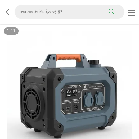
1
/
1