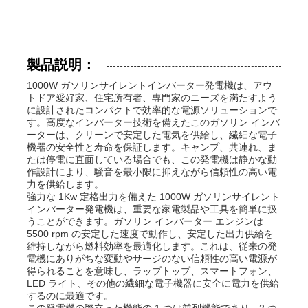
製品説明：
1000W ガソリンサイレントインバーター発電機は、アウ
トドア愛好家、住宅所有者、専門家のニーズを満たすよう
に設計されたコンパクトで効率的な電源ソリューションで
す。高度なインバーター技術を備えたこのガソリン インバ
ーターは、クリーンで安定した電気を供給し、繊細な電子
機器の安全性と寿命を保証します。キャンプ、共連れ、ま
たは停電に直面している場合でも、この発電機は静かな動
作設計により、騒音を最小限に抑えながら信頼性の高い電
力を供給します。
強力な 1Kw 定格出力を備えた 1000W ガソリンサイレント
インバーター発電機は、重要な家電製品や工具を簡単に扱
ホーム
うことができます。ガソリン インバーター エンジンは
5500 rpm の安定した速度で動作し、安定した出力供給を
維持しながら燃料効率を最適化します。これは、従来の発
電機にありがちな変動やサージのない信頼性の高い電源が
製品
得られることを意味し、ラップトップ、スマートフォン、
LED ライト、その他の繊細な電子機器に安全に電力を供給
するのに最適です。
ビデオ
この発電機の際立った機能の 1 つは並列機能であり、2 つ