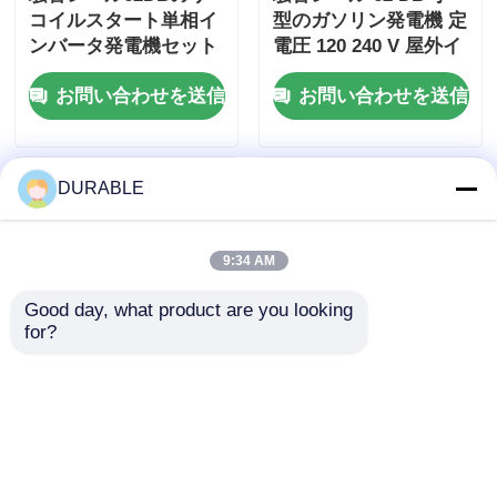
コイルスタート単相イ
型のガソリン発電機 定
ンバータ発電機セット
電圧 120 240 V 屋外イ
工事用・非常用電源に
ベントや緊急事態のた
お問い合わせを送信
お問い合わせを送信
最適
めのエネルギー源
DURABLE
9:34 AM
Good day, what product are you looking 
for?
43.5×35.8 mm 穴抜き
USB充電器 DC5V1A
ストロークガソリン発
インバーター発電機セ
電機 62 DB 快適な作
ット ガソリン燃料型
業環境のための低騒音
53.2mL 容量 ポータブ
お問い合わせを送信
お問い合わせを送信
レベル低騒音排出エン
ルとフィールド操作の