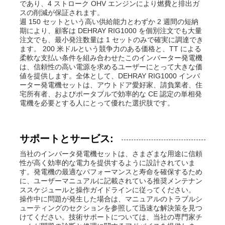
であり、4 ストローク OHV エンジンにより燃費と排出ガ
スの削減が保証されます。
週 150 セットという高い供給能力とわずか 2 週間の短納
期により、顧客は DEHRAY RIG1000 を個別注文でも大量
注文でも、最小発注数量は 1 セットのみで確実に調達でき
ます。 200 米ドルという競争力のある価格と、TT による
柔軟な支払い条件を組み合わせたこのインバーター発電機
は、信頼性の高い電源を求めるユーザーにとって大きな価
値を提供します。全体として、DEHRAY RIG1000 インバ
ーター発電機セットは、アウトドア愛好家、請負業者、住
宅所有者、およびポータブルで効率的な CE 認定の単相発
電機を必要とする人にとって優れた選択肢です。
サポートとサービス:
当社のインバータ発電機セットは、さまざまな用途に信頼
性が高く効率的な電力を提供するように設計されていま
す。発電機の最適なパフォーマンスと寿命を確保するため
に、ユーザーマニュアルに記載されている推奨メンテナン
ススケジュールと操作ガイドラインに従ってください。
操作中に問題が発生した場合は、マニュアルのトラブルシ
ューティングのセクションを参照して迅速な解決策を見つ
けてください。技術サポートについては、当社の専門家チ