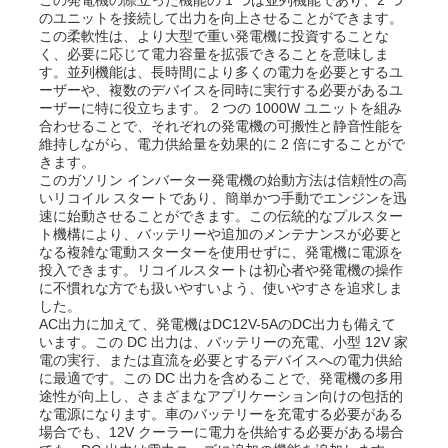
のユニットを接続して出力を向上させることができます。
この柔軟性は、より大型で重い発電機に投資することな
く、必要に応じて電力容量を拡張できることを意味しま
企業情報
す。並列機能は、長時間により多くの電力を必要とするユ
ーザーや、複数のデバイスを同時に実行する必要があるユ
ーザーに特に役立ちます。 2 つの 1000W ユニットを組み
会社案内
合わせることで、それぞれの発電機の可搬性と静音性能を
維持しながら、電力供給量を効果的に 2 倍にすることがで
きます。
このガソリン インバーター発電機の始動方法は信頼性の高
品質管理
いリコイル スタートであり、簡単かつ手動でエンジンを迅
速に始動させることができます。この伝統的なプルスター
ト機構により、バッテリーや追加のメンテナンスが必要と
お問い合わせ
なる複雑な電動スターターを使用せずに、発電機に電源を
投入できます。リコイルスタートは初心者や発電機の操作
に不慣れな方でも扱いやすいよう、使いやすさを追求しま
した。
ニュース
AC出力に加えて、発電機はDC12V-5AのDC出力も備えて
います。この DC 出力は、バッテリーの充電、小型 12V 家
電の実行、または直流を必要とするデバイスへの電力供給
すべての場合
に最適です。この DC 出力を含めることで、発電機の多用
途性が向上し、さまざまなアプリケーション向けの包括的
な電源になります。車のバッテリーを充電する必要がある
場合でも、12V クーラーに電力を供給する必要がある場合
見積依頼