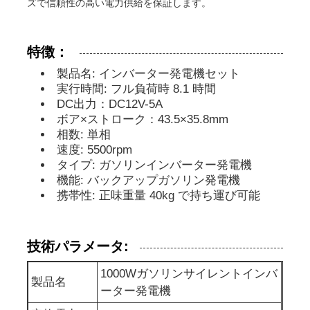
ズで信頼性の高い電力供給を保証します。
防音の発電機セット
特徴：
製品名: インバーター発電機セット
家の使用発電機
実行時間: フル負荷時 8.1 時間
DC出力：DC12V-5A
ボア×ストローク：43.5×35.8mm
おおいの発電機セット
相数: 単相
速度: 5500rpm
タイプ: ガソリンインバーター発電機
低騒音発電機
機能: バックアップガソリン発電機
携帯性: 正味重量 40kg で持ち運び可能
発電機の維持
技術パラメータ:
溶接発電機セット
1000Wガソリンサイレントインバ
製品名
ーター発電機
発電機のディーゼル機関