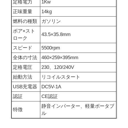
定格電力
1Kw
正味重量
14kg
排水水ポンプ
燃料の種類
ガソリン
ボア×スト
43.5×35.8mm
ローク
スピード
5500rpm
全体の寸法
460×259×395mm
定格電圧
230、120/240V
始動方法
リコイルスタート
USB充電器
DC5V-1A
認証
CE認証
静音インバーター、軽量ポータブ
特徴
ル