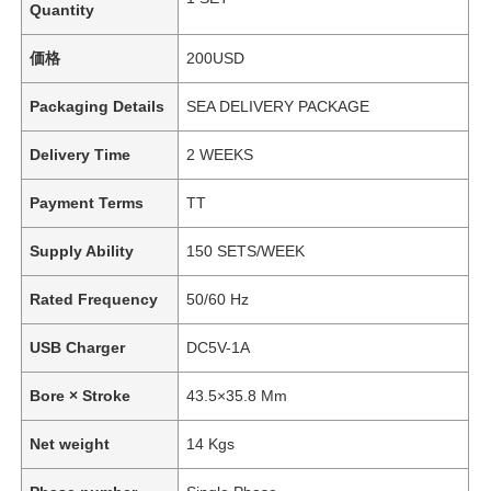
Quantity
価格
200USD
Packaging Details
SEA DELIVERY PACKAGE
Delivery Time
2 WEEKS
Payment Terms
TT
Supply Ability
150 SETS/WEEK
Rated Frequency
50/60 Hz
USB Charger
DC5V-1A
Bore × Stroke
43.5×35.8 Mm
Net weight
14 Kgs