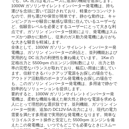
でも、DC 出力は電力ニーズに追加の機能を追加します。
1000W ガソリンサイレントインバーター発電機は、持ち
運びを念頭に置いて設計されており、軽量かつコンパクト
ディーゼル発電機セット
なので、持ち運びや保管が簡単です。静かな動作は、キャ
ンピングカーや騒音に敏感な環境に住んでいるユーザーな
ど、低騒音レベルを必要とするユーザーにとって大きな利
点です。ガソリン インバーター技術により、発電機はスム
ガソリン発電機セット
ーズかつ静かに動作し、従来のガス動力発電機にありがち
な大きな騒音を軽減します。
全体として、1000W ガソリン サイレント インバーター発
インバーター発電機セット
電機は、ガソリン インバーターの利点と、並列機能および
実用的な DC 出力の利便性を兼ね備えています。 1Kw の
定格出力と 5500rpm のエンジン回転数により、出力と効
率の完璧なバランスが取れており、幅広い用途に適してい
ポータブル発電機セット
ます。信頼できるバックアップ電源をお探しの場合でも、
アウトドア活動用のポータブル発電機をお探しの場合で
も、このガソリン インバーター発電機は、多用途で静かで
産業用発電機セット
効率的なソリューションを提供します。
要約すると、1000W ガソリンサイレントインバーター発
電機は、柔軟な機能を備えた耐久性と静かな電源を求める
人にとって理想的な選択肢です。並列機能、ガソリン イン
デジタル発電機セット
バーター技術、追加の DC12V-5A 出力により、現代の電力
需要を満たす多用途で実用的な発電機となります。簡単な
リコイルスタート操作と安定した 5500rpm エンジンを備
オープンフレームジェネレーター
えたこの発電機は、いつでもどこでも必要なときにスムー