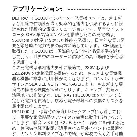
アプリケーション:
DEHRAY RIG1000 インバーター発電機セットは、さまざ
まな用途で信頼性が高く効率的な電力を供給するように設
計された理想的な電源ソリューションです。堅牢な 4 スト
ローク OHV 単気筒エンジンを搭載したこの発電機は、
5500rpm の速度で安定した性能を発揮し、日常的な電力需
要と緊急時の電力需要の両方に適しています。 CE 認証を
取得した RIG1000 は、国際的な安全性と品質基準を満た
しており、世界中のユーザーに信頼性の高い動作と安心感
を保証します。
この発電機は単相電力要件に最適で、230V および
120/240V の定格電圧を提供するため、さまざまな電気機
器や機器に非常に汎用性が高くなります。コンパクトなデ
ザインとSEA DELIVERY PACKAGEにより、さまざまな環
境での輸送や展開が簡単になります。キャンプ、共連れ、
遠隔地での作業など、DEHRAY RIG1000 はクリーンで安
定した電力を供給し、敏感な電子機器への損傷のリスクを
最小限に抑えます。
RIG1000 は、停電時の家庭用バックアップにも適してお
り、重要な家電製品やデバイスが確実に動作し続けるよう
にします。騒音レベルは 62 dB と低く、静かに動作するた
め、住宅街や騒音制限が適用される屋外イベントに最適で
す。ガソリン燃料タイプなので給油が容易で広く入手可能