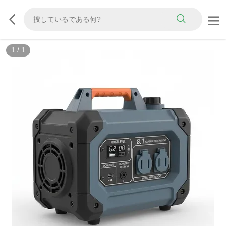
1
/
1