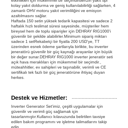
etkinlikleri için mükemmel bir seçimdirBenzin yakıt tipi
kolay yakıt doldurma ve geniş kullanılabilirliği sağlarken, 4
zamanlı OHV motoru yakıt verimliliğini ve emisyon
azaltılmasını sağlar.
Haftada 150 setin yüksek tedarik kapasitesi ve sadece 2
haftalık hızlı teslimat süresi sayesinde, müşteriler hem
bireysel hem de toplu siparişler için DEHRAY RIG1000'i
güvenilir bir şekilde alabilirler.Minimum sipariş miktarı
sadece 1 setRekabetçi bir fiyatla 200 USD'ye, TT
üzerinden esnek ödeme şartlarıyla birlikte, bu inverter
jeneratörü güvenilir bir güç kaynağı arayanlar için büyük
bir değer sunar.DEHRAY RIG1000 inverter jeneratör seti
açık hava meraklıları için mükemmel bir seçimdir.,
müteahhitler, ev sahipleri ve taşınabilir, verimli ve CE
sertifikalı tek fazlı bir güç jeneratörüne ihtiyaç duyan
herkes.
Destek ve Hizmetler:
Inverter Generator Set'imiz, çeşitli uygulamalar için
güvenilir ve verimli güç sağlamak için
tasarlanmıştır.Kullanıcı kılavuzunda belirtilen tavsiye
edilen bakım programını ve işletme talimatlarını takip
edin..