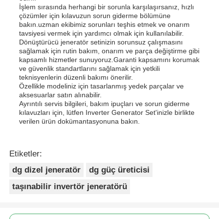
İşlem sırasında herhangi bir sorunla karşılaşırsanız, hızlı
çözümler için kılavuzun sorun giderme bölümüne
bakın.uzman ekibimiz sorunları teşhis etmek ve onarım
tavsiyesi vermek için yardımcı olmak için kullanılabilir.
Dönüştürücü jeneratör setinizin sorunsuz çalışmasını
sağlamak için rutin bakım, onarım ve parça değiştirme gibi
kapsamlı hizmetler sunuyoruz.Garanti kapsamını korumak
ve güvenlik standartlarını sağlamak için yetkili
teknisyenlerin düzenli bakımı önerilir.
Özellikle modeliniz için tasarlanmış yedek parçalar ve
aksesuarlar satın alınabilir.
Ayrıntılı servis bilgileri, bakım ipuçları ve sorun giderme
kılavuzları için, lütfen Inverter Generator Set'inizle birlikte
verilen ürün dokümantasyonuna bakın.
Etiketler:
dg dizel jeneratör
dg güç üreticisi
taşınabilir invertör jeneratörü