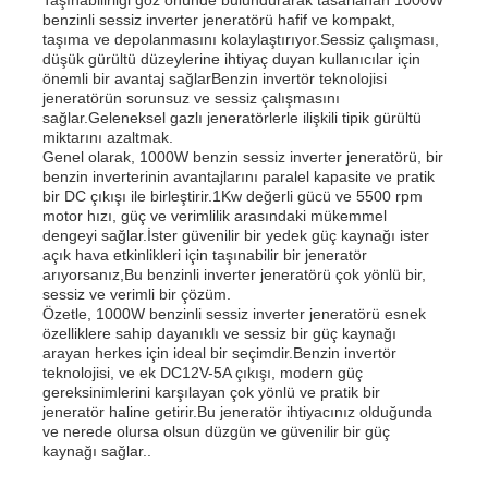
benzinli sessiz inverter jeneratörü hafif ve kompakt,
taşıma ve depolanmasını kolaylaştırıyor.Sessiz çalışması,
dizel jeneratör seti
düşük gürültü düzeylerine ihtiyaç duyan kullanıcılar için
önemli bir avantaj sağlarBenzin invertör teknolojisi
jeneratörün sorunsuz ve sessiz çalışmasını
sağlar.Geleneksel gazlı jeneratörlerle ilişkili tipik gürültü
benzinli jeneratör seti
miktarını azaltmak.
Genel olarak, 1000W benzin sessiz inverter jeneratörü, bir
benzin inverterinin avantajlarını paralel kapasite ve pratik
İnvertör Jeneratör Seti
bir DC çıkışı ile birleştirir.1Kw değerli gücü ve 5500 rpm
motor hızı, güç ve verimlilik arasındaki mükemmel
dengeyi sağlar.İster güvenilir bir yedek güç kaynağı ister
açık hava etkinlikleri için taşınabilir bir jeneratör
Taşınabilir jeneratör seti
arıyorsanız,Bu benzinli inverter jeneratörü çok yönlü bir,
sessiz ve verimli bir çözüm.
Özetle, 1000W benzinli sessiz inverter jeneratörü esnek
Endüstriyel jeneratör seti
özelliklere sahip dayanıklı ve sessiz bir güç kaynağı
arayan herkes için ideal bir seçimdir.Benzin invertör
teknolojisi, ve ek DC12V-5A çıkışı, modern güç
gereksinimlerini karşılayan çok yönlü ve pratik bir
Dijital Jeneratör Seti
jeneratör haline getirir.Bu jeneratör ihtiyacınız olduğunda
ve nerede olursa olsun düzgün ve güvenilir bir güç
kaynağı sağlar..
Açık Çerçeve Jeneratörü