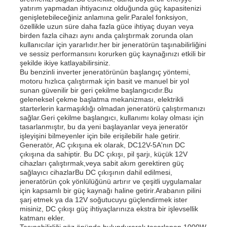
yatırım yapmadan ihtiyacınız olduğunda güç kapasitenizi
genişletebileceğiniz anlamına gelir.Paralel fonksiyon,
özellikle uzun süre daha fazla güce ihtiyaç duyan veya
Hakkımızda
birden fazla cihazı aynı anda çalıştırmak zorunda olan
kullanıcılar için yararlıdır.her bir jeneratörün taşınabilirliğini
ve sessiz performansını korurken güç kaynağınızı etkili bir
Fabrika turu
şekilde ikiye katlayabilirsiniz.
Bu benzinli inverter jeneratörünün başlangıç yöntemi,
motoru hızlıca çalıştırmak için basit ve manuel bir yol
sunan güvenilir bir geri çekilme başlangıcıdır.Bu
Kalite kontrol
geleneksel çekme başlatma mekanizması, elektrikli
starterlerin karmaşıklığı olmadan jeneratörü çalıştırmanızı
sağlar.Geri çekilme başlangıcı, kullanımı kolay olması için
Bize ulaşın
tasarlanmıştır, bu da yeni başlayanlar veya jeneratör
işleyişini bilmeyenler için bile erişilebilir hale getirir.
Generatör, AC çıkışına ek olarak, DC12V-5A'nın DC
çıkışına da sahiptir. Bu DC çıkışı, pil şarjı, küçük 12V
Haberler
cihazları çalıştırmak,veya sabit akım gerektiren güç
sağlayıcı cihazlarBu DC çıkışının dahil edilmesi,
jeneratörün çok yönlülüğünü artırır ve çeşitli uygulamalar
Tüm servis talepleri
için kapsamlı bir güç kaynağı haline getirir.Arabanın pilini
şarj etmek ya da 12V soğutucuyu güçlendirmek ister
misiniz, DC çıkışı güç ihtiyaçlarınıza ekstra bir işlevsellik
katmanı ekler.
Teklif isteği
Taşınabilirliği göz önünde bulundurarak tasarlanan 1000W