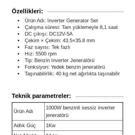
Özellikleri:
ses geçirmez jeneratör seti
Ürün Adı: Inverter Generator Set
Çalışma süresi: Tam yüklemeyle 8,1 saat
Ev Tipi Jeneratör
DC çıkışı: DC12V-5A
Çekim × Çekim: 43.5×35.8 mm
Faz sayısı: Tek fazlı
Kanopi Jeneratör Seti
Hız: 5500 rpm
Tip: Benzin Inverter Jeneratörü
Fonksiyon: Yedek benzin jeneratörü
Düşük gürültü jeneratörü
Taşınabilirlik: 40 kg net ağırlıkta taşınabilir
Jeneratör Bakımı
Teknik parametreler:
1000W benzinli sessiz inverter
Kaynak Jeneratör Seti
Ürün Adı
jeneratörü
Adlık Güç
1Kw
jeneratör motor