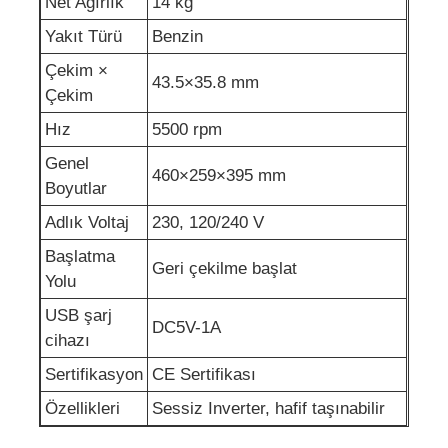
Net Ağırlık
14 kg
Yakıt Türü
Benzin
kanalizasyon suyu pompası
Çekim ×
43.5×35.8 mm
Çekim
Hız
5500 rpm
Genel
460×259×395 mm
Boyutlar
Adlık Voltaj
230, 120/240 V
Başlatma
Geri çekilme başlat
Yolu
USB şarj
DC5V-1A
cihazı
Sertifikasyon
CE Sertifikası
Özellikleri
Sessiz Inverter, hafif taşınabilir