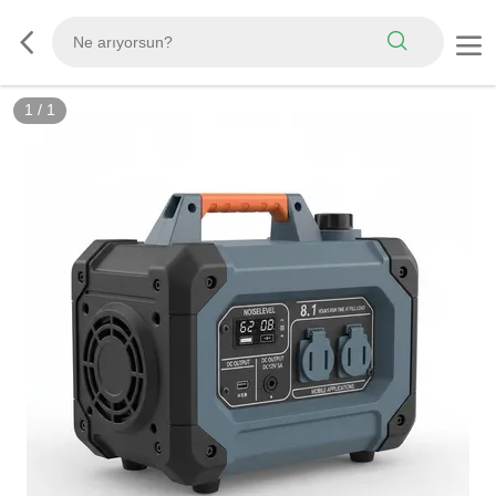
1
/
1