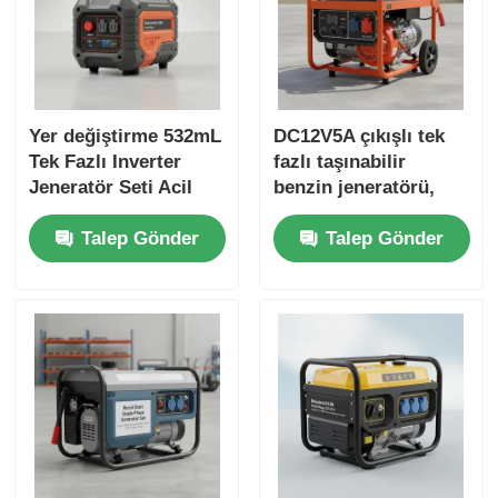
Yer değiştirme 532mL
DC12V5A çıkışlı tek
Tek Fazlı Inverter
fazlı taşınabilir
Jeneratör Seti Acil
benzin jeneratörü,
Yedekleme için USB
açık hava çalışma
Talep Gönder
Talep Gönder
Şarj Cüzdanı DC5V1A
alanları ve acil güç
Enerji Kaynağı ile
yedekleme için
idealdir