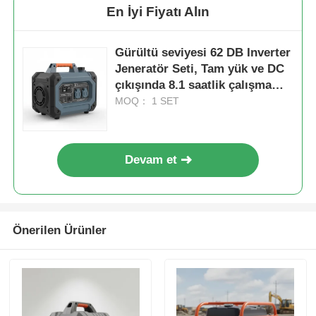
En İyi Fiyatı Alın
Gürültü seviyesi 62 DB Inverter
Jeneratör Seti, Tam yük ve DC
çıkışında 8.1 saatlik çalışma
süresini sağlayan mobil
MOQ： 1 SET
uygulamalar için DC12V 5A güç
kaynağı
Devam et
Önerilen Ürünler