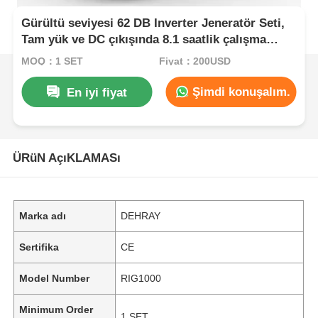
Gürültü seviyesi 62 DB Inverter Jeneratör Seti,
Tam yük ve DC çıkışında 8.1 saatlik çalışma
süresini sağlayan mobil uygulamalar için DC12V
MOQ：1 SET
Fiyat：200USD
5A güç kaynağı
Şimdi konuşalım.
En iyi fiyat
ÜRüN AçıKLAMASı
Marka adı
DEHRAY
Sertifika
CE
Model Number
RIG1000
Minimum Order
1 SET