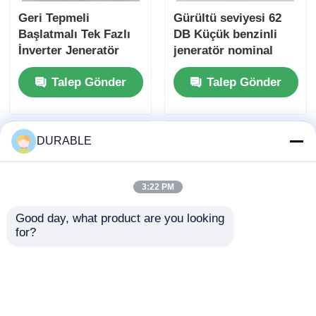
Geri Tepmeli
Gürültü seviyesi 62
Başlatmalı Tek Fazlı
DB Küçük benzinli
İnverter Jeneratör
jeneratör nominal
Seti, 62 DB Gürültü
voltaj 120 240 V Dış
Talep Gönder
Talep Gönder
Seviyesine Sahip,
mekan etkinlikleri ve
İnşaat ve Acil Durum
acil durumlar için
Gücü için İdeal
enerji kaynağı
DURABLE
3:22 PM
Good day, what product are you looking 
for?
43Rahat bir çalışma
USB şarj cihazı
ortamı için.5×35.8
DC5V1A Inverter
mm Bore Stroke
jeneratör seti Benzin
benzin jeneratörü 62
yakıt türü 53.2mL Yer