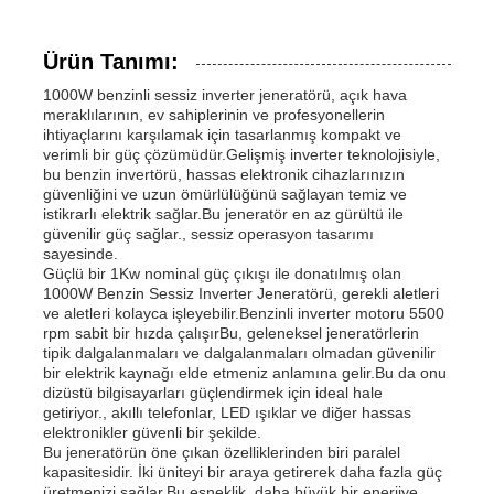
Ürün Tanımı:
1000W benzinli sessiz inverter jeneratörü, açık hava
meraklılarının, ev sahiplerinin ve profesyonellerin
ihtiyaçlarını karşılamak için tasarlanmış kompakt ve
verimli bir güç çözümüdür.Gelişmiş inverter teknolojisiyle,
bu benzin invertörü, hassas elektronik cihazlarınızın
güvenliğini ve uzun ömürlülüğünü sağlayan temiz ve
istikrarlı elektrik sağlar.Bu jeneratör en az gürültü ile
güvenilir güç sağlar., sessiz operasyon tasarımı
sayesinde.
Güçlü bir 1Kw nominal güç çıkışı ile donatılmış olan
1000W Benzin Sessiz Inverter Jeneratörü, gerekli aletleri
ve aletleri kolayca işleyebilir.Benzinli inverter motoru 5500
rpm sabit bir hızda çalışırBu, geleneksel jeneratörlerin
Ana sayfa
tipik dalgalanmaları ve dalgalanmaları olmadan güvenilir
bir elektrik kaynağı elde etmeniz anlamına gelir.Bu da onu
dizüstü bilgisayarları güçlendirmek için ideal hale
getiriyor., akıllı telefonlar, LED ışıklar ve diğer hassas
Ürünler
elektronikler güvenli bir şekilde.
Bu jeneratörün öne çıkan özelliklerinden biri paralel
kapasitesidir. İki üniteyi bir araya getirerek daha fazla güç
VİDEOLAR
üretmenizi sağlar.Bu esneklik, daha büyük bir enerjiye