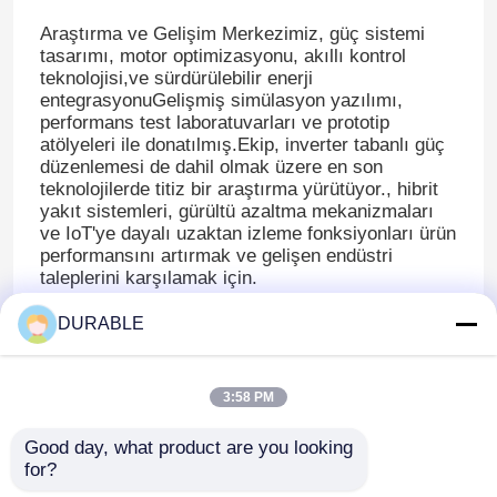
Araştırma ve Gelişim Merkezimiz, güç sistemi
tasarımı, motor optimizasyonu, akıllı kontrol
teknolojisi,ve sürdürülebilir enerji
entegrasyonuGelişmiş simülasyon yazılımı,
performans test laboratuvarları ve prototip
atölyeleri ile donatılmış.Ekip, inverter tabanlı güç
düzenlemesi de dahil olmak üzere en son
teknolojilerde titiz bir araştırma yürütüyor., hibrit
yakıt sistemleri, gürültü azaltma mekanizmaları
ve IoT'ye dayalı uzaktan izleme fonksiyonları ürün
performansını artırmak ve gelişen endüstri
taleplerini karşılamak için.
Teknolojik ilerlemelerin ön saflarında kalmak için
DURABLE
akademik kurumlar ve endüstri ortaklarıyla yakın
Ana sayfa
işbirliğine öncelik veriyoruz ve aynı zamanda
müşteri merkezli Ar-Ge'ye büyük miktarda yatırım
3:58 PM
yapıyoruz:Ekibimiz piyasa geri bildirimlerini ve
Ürünler
bölgesel düzenleyici gereksinimleri (CE gibi)
Good day, what product are you looking 
analiz eder., EPA ve ISO standartları) taşınabilir
for?
konut jeneratörlerinden ağır endüstriyel güç
VİDEOLAR