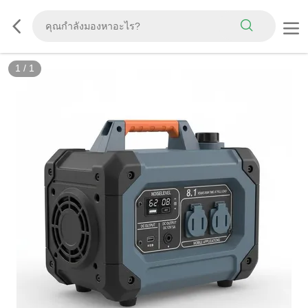
1
/
1