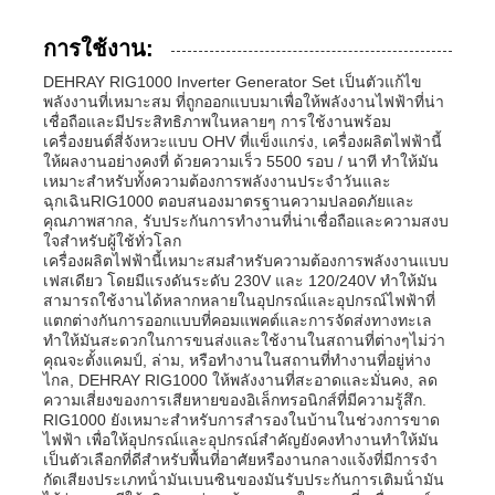
การใช้งาน:
DEHRAY RIG1000 Inverter Generator Set เป็นตัวแก้ไข
พลังงานที่เหมาะสม ที่ถูกออกแบบมาเพื่อให้พลังงานไฟฟ้าที่น่า
เชื่อถือและมีประสิทธิภาพในหลายๆ การใช้งานพร้อม
เครื่องยนต์สี่จังหวะแบบ OHV ที่แข็งแกร่ง, เครื่องผลิตไฟฟ้านี้
ให้ผลงานอย่างคงที่ ด้วยความเร็ว 5500 รอบ / นาที ทําให้มัน
เหมาะสําหรับทั้งความต้องการพลังงานประจําวันและ
ฉุกเฉินRIG1000 ตอบสนองมาตรฐานความปลอดภัยและ
คุณภาพสากล, รับประกันการทํางานที่น่าเชื่อถือและความสงบ
ใจสําหรับผู้ใช้ทั่วโลก
เครื่องผลิตไฟฟ้านี้เหมาะสมสําหรับความต้องการพลังงานแบบ
เฟสเดียว โดยมีแรงดันระดับ 230V และ 120/240V ทําให้มัน
สามารถใช้งานได้หลากหลายในอุปกรณ์และอุปกรณ์ไฟฟ้าที่
แตกต่างกันการออกแบบที่คอมแพคต์และการจัดส่งทางทะเล
ทําให้มันสะดวกในการขนส่งและใช้งานในสถานที่ต่างๆไม่ว่า
คุณจะตั้งแคมป์, ล่าม, หรือทํางานในสถานที่ทํางานที่อยู่ห่าง
ไกล, DEHRAY RIG1000 ให้พลังงานที่สะอาดและมั่นคง, ลด
ความเสี่ยงของการเสียหายของอิเล็กทรอนิกส์ที่มีความรู้สึก.
RIG1000 ยังเหมาะสําหรับการสํารองในบ้านในช่วงการขาด
ไฟฟ้า เพื่อให้อุปกรณ์และอุปกรณ์สําคัญยังคงทํางานทําให้มัน
เป็นตัวเลือกที่ดีสําหรับพื้นที่อาศัยหรืองานกลางแจ้งที่มีการจํา
กัดเสียงประเภทน้ํามันเบนซินของมันรับประกันการเติมน้ํามัน