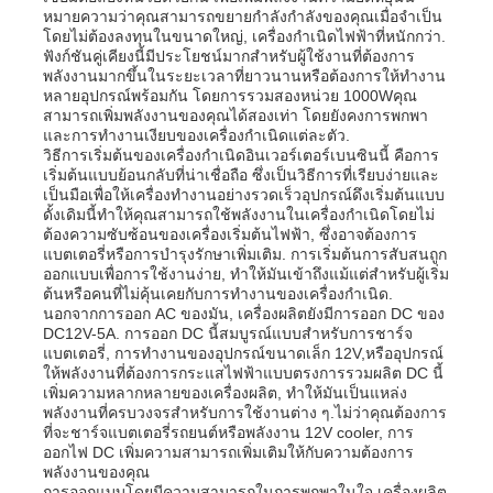
หมายความว่าคุณสามารถขยายกําลังกําลังของคุณเมื่อจําเป็น
โดยไม่ต้องลงทุนในขนาดใหญ่, เครื่องกําเนิดไฟฟ้าที่หนักกว่า.
ฟังก์ชันคู่เคียงนี้มีประโยชน์มากสําหรับผู้ใช้งานที่ต้องการ
เกี่ยวกับเรา
พลังงานมากขึ้นในระยะเวลาที่ยาวนานหรือต้องการให้ทํางาน
หลายอุปกรณ์พร้อมกัน โดยการรวมสองหน่วย 1000Wคุณ
สามารถเพิ่มพลังงานของคุณได้สองเท่า โดยยังคงการพกพา
ทัวร์โรงงาน
และการทํางานเงียบของเครื่องกําเนิดแต่ละตัว.
วิธีการเริ่มต้นของเครื่องกําเนิดอินเวอร์เตอร์เบนซินนี้ คือการ
เริ่มต้นแบบย้อนกลับที่น่าเชื่อถือ ซึ่งเป็นวิธีการที่เรียบง่ายและ
เป็นมือเพื่อให้เครื่องทํางานอย่างรวดเร็วอุปกรณ์ดึงเริ่มต้นแบบ
ควบคุมคุณภาพ
ดั้งเดิมนี้ทําให้คุณสามารถใช้พลังงานในเครื่องกําเนิดโดยไม่
ต้องความซับซ้อนของเครื่องเริ่มต้นไฟฟ้า, ซึ่งอาจต้องการ
แบตเตอรี่หรือการบํารุงรักษาเพิ่มเติม. การเริ่มต้นการสับสนถูก
ติดต่อเรา
ออกแบบเพื่อการใช้งานง่าย, ทําให้มันเข้าถึงแม้แต่สําหรับผู้เริ่ม
ต้นหรือคนที่ไม่คุ้นเคยกับการทํางานของเครื่องกําเนิด.
นอกจากการออก AC ของมัน, เครื่องผลิตยังมีการออก DC ของ
DC12V-5A. การออก DC นี้สมบูรณ์แบบสําหรับการชาร์จ
ข่าว
แบตเตอรี่, การทํางานของอุปกรณ์ขนาดเล็ก 12V,หรืออุปกรณ์
ให้พลังงานที่ต้องการกระแสไฟฟ้าแบบตรงการรวมผลิต DC นี้
เพิ่มความหลากหลายของเครื่องผลิต, ทําให้มันเป็นแหล่ง
ทุกกรณี
พลังงานที่ครบวงจรสําหรับการใช้งานต่าง ๆ.ไม่ว่าคุณต้องการ
ที่จะชาร์จแบตเตอรี่รถยนต์หรือพลังงาน 12V cooler, การ
ออกไฟ DC เพิ่มความสามารถเพิ่มเติมให้กับความต้องการ
พลังงานของคุณ
ขออ้าง
การออกแบบโดยมีความสามารถในการพกพาในใจ เครื่องผลิต