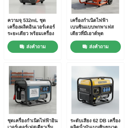
ความจุ 532mL ชุด
เครื่องกำเนิดไฟฟ้า
เครื่องผลิตอินเวอร์เตอร์
เบนซินแบบพกพาเฟส
ระยะเดียว พร้อมเครื่อง
เดียวที่มีเอาต์พุต
ชาร์จ USB DC5V1A
DC12V5A เหมาะสำหรับ
ส่งคำถาม
ส่งคำถาม
แหล่งพลังงานสํารอง
สถานที่ทำงานกลางแจ้ง
ฉุกเฉิน
และการสำรองไฟฉุกเฉิน
ชุดเครื่องกำเนิดไฟฟ้าอิน
ระดับเสียง 62 DB เครื่อง
เวอร์เตอร์เฟสเดียวเริ่ม
ผลิตน้ํามันเบนซินขนาด