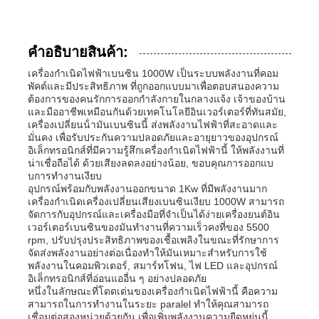
คําอธิบายสินค้า:
เครื่องกําเนิดไฟฟ้าเบนซิน 1000W เป็นระบบพลังงานที่คอม
พัคต์และมีประสิทธิภาพ ที่ถูกออกแบบมาเพื่อตอบสนองความ
ต้องการของคนรักการออกกําลังกายในกลางแจ้ง เจ้าของบ้าน
และมืออาชีพเหมือนกันด้วยเทคโนโลยีอินเวอร์เตอร์ที่ทันสมัย,
เครื่องเปลี่ยนน้ํามันเบนซินนี้ ส่งพลังงานไฟฟ้าที่สะอาดและ
มั่นคง เพื่อรับประกันความปลอดภัยและอายุยาวของอุปกรณ์
อิเล็กทรอนิกส์ที่มีความรู้สึกเครื่องกําเนิดไฟฟ้านี้ ให้พลังงานที่
น่าเชื่อถือได้ ด้วยเสียงลดลงอย่างน้อย, ขอบคุณการออกแบ
บการทํางานเงียบ
อุปกรณ์พร้อมกับพลังงานออกขนาด 1Kw ที่มีพลังงานมาก
เครื่องกําเนิดเครื่องเปลี่ยนเสียงเบนซินเงียบ 1000W สามารถ
จัดการกับอุปกรณ์และเครื่องมือที่จําเป็นได้ง่ายเครื่องยนต์อิน
บ้าน
เวอร์เตอร์เบนซินของมันทํางานที่ความเร็วคงที่ของ 5500
rpm, ปรับปรุงประสิทธิภาพของเชื้อเพลิงในขณะที่รักษาการ
จัดส่งพลังงานอย่างต่อเนื่องทําให้มันเหมาะสําหรับการใช้
พลังงานในคอมพิวเตอร์, สมาร์ทโฟน, ไฟ LED และอุปกรณ์
ผลิตภัณฑ์
อิเล็กทรอนิกส์ที่อ่อนแออื่น ๆ อย่างปลอดภัย
หนึ่งในลักษณะที่โดดเด่นของเครื่องกําเนิดไฟฟ้านี้ คือความ
สามารถในการทํางานในระยะ paralel ทําให้คุณสามารถ
วิดีโอ
เชื่อมต่อสองหน่วยด้วยกัน เพื่อเพิ่มพลังงานความยืดหยุ่นนี้