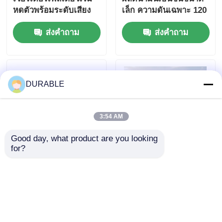
หดตัวพร้อมระดับเสียง
เล็ก ความดันเฉพาะ 120
62 DB เหมาะสำหรับ
240 V แหล่งพลังงานสําห
ส่งคำถาม
ส่งคำถาม
การก่อสร้างและไฟฟ้า
รับกิจกรรมกลางแจ้งและ
ฉุกเฉิน
สถานการณ์ฉุกเฉิน
DURABLE
3:54 AM
Good day, what product are you looking 
for?
เครื่องกำเนิดไฟฟ้า
USB Charger DC5V1A
เบนซินขนาด 43.5 ×
Inverter Generator
35.8 มม. 62 DB
Set น้ํามันเบนซินประ
Noiselevel เครื่องยนต์
เภทน้ํามัน 53.2mL
ส่งคำถาม
ส่งคำถาม
ปล่อยเสียงรบกวนต่ำเพื่อ
ขนาดพกพาและพลังงาน
สภาพแวดล้อมการ
สําหรับการปฏิบัติงาน