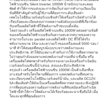
ไฟฟ้าเบนซิน Silent Inverter 1000W น้ําหนักเบาและคอม
พัคต์ ทําให้การขนส่งและการจัดเก็บง่ายการทํางานเงียบเป็น
ชุดเครื่องกำเนิดไฟฟ้าดีเซล
ข้อดีที่สําคัญสําหรับผู้ใช้งานที่ต้องการระดับเสียงต่ํา
เทคโนโลยีอินเวอร์เตอร์เบนซินทําให้เครื่องกําเนิดทํางานได้
เรียบร้อยและเงียบสงบการลดความดังดังแบบปกติที่เกี่ยวข้อง
กับเครื่องผลิตไฟฟ้าที่ใช้พลังงานก๊าซแบบดั้งเดิม.
ชุดเครื่องผลิตเบนซิน
โดยรวมแล้ว เครื่องผลิตไฟฟ้าเบนซิน 1000W ผสมผสานข้อดี
ของเครื่องผลิตไฟฟ้าเบนซินกับความสะดวกสบายของความ
สามารถในระยะ paralel และผลิตไฟฟ้า DC ที่ใช้ได้จริง
ชุดเครื่องกำเนิดไฟฟ้าอินเวอร์เตอร์
พลังงานขนาด 1Kw และความเร็วของเครื่องยนต์ 5500 รอบ /
นาที ทําให้สมดุลที่สมบูรณ์แบบระหว่างพลังงานและ
ประสิทธิภาพ, ทําให้มันเหมาะสําหรับการใช้งานที่หลากหลาย
ไม่ว่าคุณกําลังมองหาแหล่งพลังงานสํารองที่น่าเชื่อถือ หรือ
ชุดเครื่องกำเนิดไฟฟ้าแบบพกพา
เครื่องผลิตไฟพกพาสําหรับกิจกรรมกลางแจ้งเครื่องกําเนิดอิน
เวอร์เตอร์เบนซินนี้นําเสนอ, สงบและมีประสิทธิภาพ
สรุปแล้ว เครื่องผลิตไฟฟ้าเบนซิน 1000W เป็นตัวเลือกที่เห
มาะสมสําหรับใครก็ตามที่ต้องการ แหล่งพลังงานที่ทนทาน
ชุดเครื่องกำเนิดไฟฟ้าอุตสาหกรรม
และเงียบๆเทคโนโลยีอินเวอร์เตอร์น้ํามัน, และผลิต DC12V-
5A เพิ่มเติมทําให้มันเป็นเครื่องผลิตที่หลากหลายและเชิงปฏิบัติ
การที่ตอบสนองความต้องการพลังงานที่ทันสมัยเครื่องกําเนิด
ชุดเครื่องกำเนิดไฟฟ้าดิจิตอล
ไฟฟ้านี้ทําให้การให้พลังงานได้เรียบร้อยและน่าเชื่อถือได้ เมื่อ
ใดและทุกที่ที่คุณต้องการ.
เครื่องกําเนิดกรอบเปิด