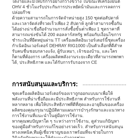
ได้ง่ายและมีให้บริการอย่างกว้างขวาง ในขณะที่เครื่องยนต์
OHV 4 ชั่วโมงรับประกันการประหยัดน้ํามันและการลดการ
ปล่อยก๊าซ
ด้วยความสามารถในการจัดจําหน่ายสูง 150 ชุดต่อสัปดาห์
และเวลาจัดส่งที่รวดเร็วเพียง 2 สัปดาห์ ลูกค้าสามารถซื้อกัน
ได้อย่างน่าเชื่อถือจํานวนการสั่งซื้อขั้นต่ําเพียง 1 ชุดราคาที่
สามารถแข่งขันได้ 200 ดอลลาร์สหรัฐ พร้อมกับเงื่อนไขการ
ชําระเงินที่ยืดหยุ่นผ่าน TT เครื่องผลิตอินเวอร์เตอร์นี้ชุดเครื่อง
กําเนิดอินเวอร์เตอร์ DEHRAY RIG1000 เป็นตัวเลือกที่ดีสําห
รับคนชื่นชอบกลางแจ้ง, ผู้รับเหมา, เจ้าของบ้าน, และใคร
ก็ตามที่ต้องการ เครื่องผลิตพลังงานระยะเดียวที่สามารถพกพา
ได้, ประสิทธิภาพ และได้รับการรับรองจาก CE
การสนับสนุนและบริการ:
ชุดเครื่องผลิตอินเวอร์เตอร์ของเราถูกออกแบบมาเพื่อให้
พลังงานที่น่าเชื่อถือและมีประสิทธิภาพ สําหรับการใช้งานที่
หลากหลาย เพื่อให้ประสิทธิภาพที่ดีที่สุดและอายุยืนของเครื่อง
ผลิตของคุณกรุณาปฏิบัติตามแผนการบํารุงรักษาและแนวทาง
การใช้งานที่แนะนําในคู่มือการใช้งาน.
หากคุณพบปัญหาใด ๆ ระหว่างการใช้งาน, ดูส่วนแก้ปัญหา
ของคู่มือสําหรับการแก้ไขอย่างรวดเร็ว. สําหรับการสนับสนุน
ทางเทคนิค,ทีมผู้เชี่ยวชาญของเราพร้อมที่จะช่วยในการ
วินิจฉัยปัญหาและให้คําแนะนําการซ่อม.