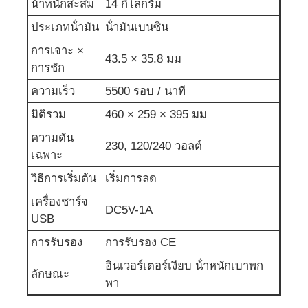
น้ําหนักสะสม
14 กิโลกรัม
ประเภทน้ํามัน
น้ํามันเบนซิน
ปั๊มน้ำเสีย
การเจาะ ×
43.5 × 35.8 มม
การชัก
ความเร็ว
5500 รอบ / นาที
มิติรวม
460 × 259 × 395 มม
ความดัน
230, 120/240 วอลต์
เฉพาะ
วิธีการเริ่มต้น
เริ่มการลด
เครื่องชาร์จ
DC5V-1A
USB
การรับรอง
การรับรอง CE
อินเวอร์เตอร์เงียบ น้ําหนักเบาพก
ลักษณะ
พา