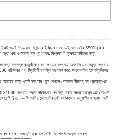
4-ট্যাক্ট ওএইচভি একক সিলিন্ডার ইঞ্জিনের সাথে, এই জেনারেটর 5500rpm
পত্তা এবং গুণমানের মান পূরণ করে, বিশ্বব্যাপী ব্যবহারকারীদের জন্য
 জন্য অত্যন্ত বহুমুখী করে তোলে।এর কম্প্যাক্ট ডিজাইন এবং সমুদ্র সরবরাহ
00 পরিষ্কার এবং স্থিতিশীল শক্তি সরবরাহ করে, সংবেদনশীল ইলেকট্রনিক্সের
র ইভেন্টের জন্য একটি চমৎকার পছন্দ যেখানে গোলমাল সীমাবদ্ধতা প্রযোজ্যএর
 RIG1000 সরবরাহ করতে পারেন,যার সর্বনিম্ন অর্ডার পরিমাণ মাত্র ১টি সেটএই
ল্যবান।ডেহরাই রিগ১০০০ ইনভার্টার জেনারেটর সেট আউটডোর অনুরাগীদের জন্য একটি
 রক্ষণাবেক্ষণ সময়সূচী এবং অপারেটিং নির্দেশাবলী অনুসরণ করুন.