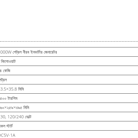
000W পেট্রল নীরব ইনভার্টার জেনারেটর
 কিলোওয়াট
৪ কেজি
েট্রল
3.5×35.8 মিমি
৫০০ টারপিম
৬০×২৫৯×৩৯৫ মিমি
30, 120/240 ভোল্ট
িকল স্টার্ট
DC5V-1A