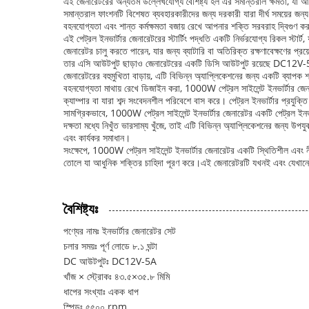
এই জেনারেটরের অন্যতম উল্লেখযোগ্য বৈশিষ্ট্য হল এর সমান্তরাল ক্ষমতা, যা
সমান্তরাল ফাংশনটি বিশেষত ব্যবহারকারীদের জন্য দরকারী যারা দীর্ঘ সময়ের
বহনযোগ্যতা এবং শান্ত কর্মক্ষমতা বজায় রেখে আপনার শক্তি সরবরাহ দ্বিগুণ ক
এই পেট্রল ইনভার্টার জেনারেটরের স্টার্টিং পদ্ধতি একটি নির্ভরযোগ্য রিকল স্টার্
জেনারেটর চালু করতে পারেন, যার জন্য ব্যাটারি বা অতিরিক্ত রক্ষণাবেক্ষণের 
তার এসি আউটপুট ছাড়াও জেনারেটরের একটি ডিসি আউটপুট রয়েছে DC12V-5A। এ
জেনারেটরের বহুমুখিতা বাড়ায়, এটি বিভিন্ন অ্যাপ্লিকেশনের জন্য একটি ব্য
বহনযোগ্যতা মাথায় রেখে ডিজাইন করা, 1000W পেট্রল সাইলেন্ট ইনভার্টার জে
ক্যাম্পার বা যারা শব্দ সংবেদনশীল পরিবেশে বাস করে। পেট্রল ইনভার্টার প্রযুক্ত
সামগ্রিকভাবে, 1000W পেট্রল সাইলেন্ট ইনভার্টার জেনারেটর একটি পেট্রল ইনভ
দক্ষতা মধ্যে নিখুঁত ভারসাম্য খুঁজে, তাই এটি বিভিন্ন অ্যাপ্লিকেশনের জন্য উ
এবং কার্যকর সমাধান।
সংক্ষেপে, 1000W পেট্রল সাইলেন্ট ইনভার্টার জেনারেটর একটি স্থিতিশীল এবং
তোলে যা আধুনিক শক্তির চাহিদা পূরণ করে।এই জেনারেটরটি যখনই এবং যেখানেই
বৈশিষ্ট্যঃ
পণ্যের নামঃ ইনভার্টার জেনারেটর সেট
চলার সময়ঃ পূর্ণ লোডে ৮.১ ঘন্টা
DC আউটপুটঃ DC12V-5A
খাঁজ × স্ট্রোকঃ ৪৩.৫×৩৫.৮ মিমি
ধাপের সংখ্যাঃ একক ধাপ
স্পিডঃ ৫৫০০ rpm