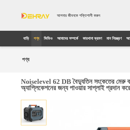
আপনার জীবনকে শক্তিশালী করুন
বাড়ি
পণ্য
ভিডিও
আমাদের সম্পর্কে
কারখানা ভ্রমণ
মান নিয়ন্ত্রণ
আম
পণ্য
Noiselevel 62 DB বৈদ্যুতিন সংকেতের মেরু ব
অ্যাপ্লিকেশনের জন্য পাওয়ার সাপ্লাই প্রদান কর