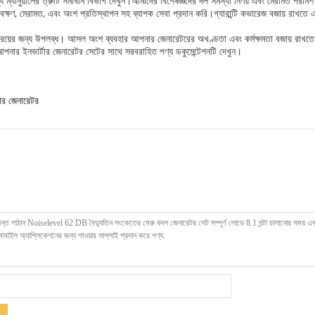
্যানুয়ালের ত্রুটি সমাধান বিভাগ দেখুন।আমাদের বিশেষজ্ঞদের দল সমস্যা নির্ণয় এবং মেরামত পরামর্শ
বেক্ষণ, মেরামত, এবং অংশ প্রতিস্থাপন সহ ব্যাপক সেবা প্রদান করি।গ্যারান্টি কভারেজ বজায় রাখতে এ
ক্রয়ের জন্য উপলব্ধ। আসল অংশ ব্যবহার আপনার জেনারেটরের অখণ্ডতা এবং কর্মক্ষমতা বজায় রাখত
, আপনার ইনভার্টার জেনারেটর সেটের সাথে সরবরাহিত পণ্য ডকুমেন্টেশনটি দেখুন।
টার জেনারেটর