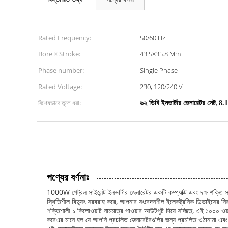
Rated Frequency:
50/60 Hz
Bore × Stroke:
43.5×35.8 Mm
Phase number:
Single Phase
Rated Voltage:
230, 120/240 V
বিশেষভাবে তুলে ধরা:
,
৬২ ডিবি ইনভার্টার জেনারেটর সেট
8.1
পণ্যের বর্ণনাঃ
1000W পেট্রল সাইলেন্ট ইনভার্টার জেনারেটর একটি কম্প্যাক্ট এবং দক্ষ শক্তি স
স্থিতিশীল বিদ্যুৎ সরবরাহ করে, আপনার সংবেদনশীল ইলেকট্রনিক ডিভাইসের নিরাপত
শক্তিশালী ১ কিলোওয়াট নামমাত্র পাওয়ার আউটপুট দিয়ে সজ্জিত, এই ১০০০ ওয়
করেএর মানে হল যে আপনি প্রচলিত জেনারেটরগুলির জন্য প্রচলিত ওঠানামা এবং উত্