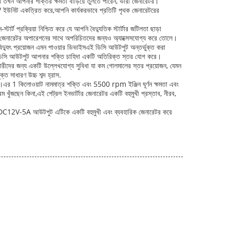
 তখন আপনার শক্তির ক্ষমতা বাড়িয়ে তুলতে পারেন, ভারী জেনারেটর।
0W ইউনিট একত্রিত করে,আপনি কার্যকরভাবে প্রতিটি পৃথক জেনারেটরের
ার্ট প্রক্রিয়া নিশ্চিত করে যে আপনি বৈদ্যুতিক স্টার্টার জটিলতা ছাড়া
র বা জেনারেটর অপারেশনের সাথে অপরিচিতদের জন্যও অ্যাক্সেসযোগ্য করে তোলে।
দ্যুৎ প্রয়োজন এমন পাওয়ার ডিভাইসএই ডিসি আউটপুট অন্তর্ভুক্ত করা
িনা, ডিসি আউটপুট আপনার শক্তি চাহিদা একটি অতিরিক্ত স্তর যোগ করে।
ারীদের জন্য একটি উল্লেখযোগ্য সুবিধা যা কম গোলমালের স্তর প্রয়োজন, যেমন
্ত সাধারণ উচ্চ শব্দ হ্রাস.
ে।এর 1 কিলোওয়াট নামমাত্র শক্তি এবং 5500 rpm ইঞ্জিন ঘূর্ণন ক্ষমতা এবং
 খুঁজছেন কিনা,এই পেট্রল ইনভার্টার জেনারেটর একটি বহুমুখী প্রস্তাব, নীরব,
িক্ত DC12V-5A আউটপুট এটিকে একটি বহুমুখী এবং ব্যবহারিক জেনারেটর করে