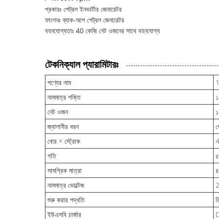
প্রকারঃ পেট্রল ইনভার্টার জেনারেটর
ফাংশনঃ ব্যাক-আপ পেট্রল জেনারেটর
বহনযোগ্যতাঃ 40 কেজি নেট ওজনের সাথে বহনযোগ্য
টেকনিক্যাল প্যারামিটারঃ
পণ্যের নাম
1
নামমাত্র শক্তি
১
নেট ওজন
১
জ্বালানীর ধরন
প
বোর × স্ট্রোক
4
গতি
৫
সামগ্রিক মাত্রা
৪
নামমাত্র ভোল্টেজ
2
শুরু করার পদ্ধতি
র
ইউএসবি চার্জার