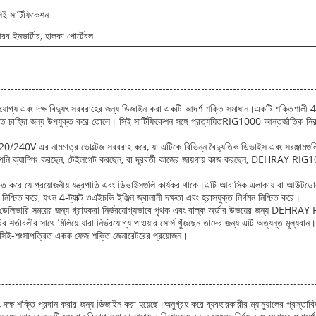
িই সার্টিফিকেশন
ীরব ইনভার্টার, হালকা পোর্টেবল
গ্য এবং দক্ষ বিদ্যুৎ সরবরাহের জন্য ডিজাইন করা একটি আদর্শ শক্তি সমাধান।একটি শক্তিশালী 
শক্তি চাহিদা জন্য উপযুক্ত করে তোলে। সিই সার্টিফিকেশন সঙ্গে প্রত্যয়িতRIG1000 আন্তর্জাতিক নিরা
/240V এর নামমাত্র ভোল্টেজ সরবরাহ করে, যা এটিকে বিভিন্ন বৈদ্যুতিক ডিভাইস এবং সরঞ্জামগুলির
নি ক্যাম্পিং করছেন, টেইলগেট করছেন, বা দূরবর্তী কাজের জায়গায় কাজ করছেন, DEHRAY RIG10
চিত করে যে প্রয়োজনীয় যন্ত্রপাতি এবং ডিভাইসগুলি কার্যকর থাকে।এটি আবাসিক এলাকায় বা আউটডো
শ্চিত করে, যখন 4-ট্যাক্ট ওএইচভি ইঞ্জিন জ্বালানী দক্ষতা এবং হ্রাসযুক্ত নির্গমন নিশ্চিত করে।
ুত ডেলিভারি সময়ের জন্য গ্রাহকরা নির্ভরযোগ্যভাবে পৃথক এবং বাল্ক অর্ডার উভয়ের জন্য DEHRAY
্টের শর্তাবলীর সাথে মিলিয়ে যারা নির্ভরযোগ্য পাওয়ার সোর্স খুঁজছেন তাদের জন্য এটি অত্যন্ত মূ
এবং সিই-শংসাপত্রিত একক ফেজ শক্তি জেনারেটরের প্রয়োজন।
দক্ষ শক্তি প্রদান করার জন্য ডিজাইন করা হয়েছে।অনুগ্রহ করে ব্যবহারকারীর ম্যানুয়ালের প্রস্তাবিত