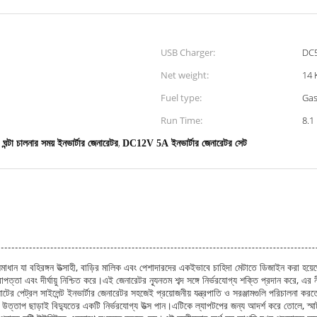
USB Charger:
DC
Net weight:
14 
Fuel type:
Gas
Run Time:
8.1
,
 ঘন্টা চালনার সময় ইনভার্টার জেনারেটর
DC12V 5A ইনভার্টার জেনারেটর সেট
মাধান যা বহিরঙ্গন উত্সাহী, বাড়ির মালিক এবং পেশাদারদের একইভাবে চাহিদা মেটাতে ডিজাইন করা হয়ে
্তা এবং দীর্ঘায়ু নিশ্চিত করে।এই জেনারেটর ন্যূনতম শব্দ সঙ্গে নির্ভরযোগ্য শক্তি প্রদান করে, 
াটের পেট্রল সাইলেন্ট ইনভার্টার জেনারেটর সহজেই প্রয়োজনীয় যন্ত্রপাতি ও সরঞ্জামগুলি পরিচালন
তাপ ছাড়াই বিদ্যুতের একটি নির্ভরযোগ্য উত্স পান।এটিকে ল্যাপটপের জন্য আদর্শ করে তোলে, স্মার্টফ