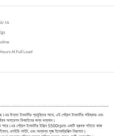
5V-1A
Kgs
oline
 Hours At Full Load
ছে।এর উন্নত ইনভার্টার প্রযুক্তির সাথে, এই পেট্রল ইনভার্টার পরিষ্কার এবং
এর নীরব অপারেশন ডিজাইনের জন্য ধন্যবাদ।
া করতে পারে।এর পেট্রল ইনভার্টার ইঞ্জিন 5500rpm একটি ধ্রুবক গতিতে কাজ
োন, এলইডি লাইট, এবং অন্যান্য সূক্ষ্ম ইলেকট্রনিক্স নিরাপদে।