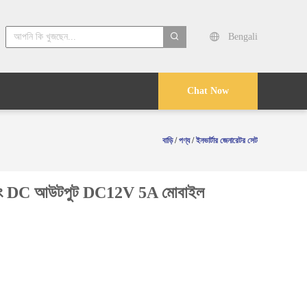
Bengali
search
Chat Now
বাড়ি
/
পণ্য
/
ইনভার্টার জেনারেটর সেট
ময় এবং DC আউটপুট DC12V 5A মোবাইল