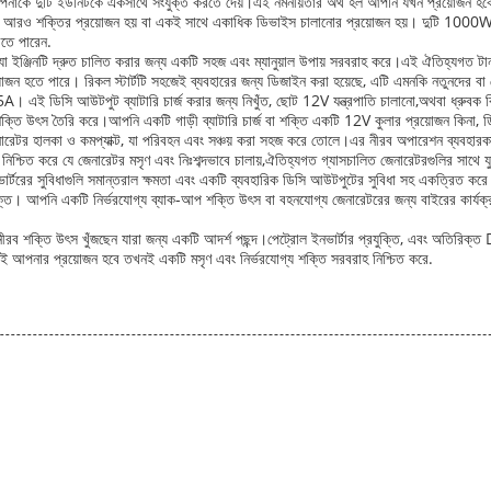
 আপনাকে দুটি ইউনিটকে একসাথে সংযুক্ত করতে দেয়।এই নমনীয়তার অর্থ হল আপনি যখন প্রয়োজন হবে
 জন্য আরও শক্তির প্রয়োজন হয় বা একই সাথে একাধিক ডিভাইস চালানোর প্রয়োজন হয়। দুটি 100
রতে পারেন.
ট, যা ইঞ্জিনটি দ্রুত চালিত করার জন্য একটি সহজ এবং ম্যানুয়াল উপায় সরবরাহ করে।এই ঐতিহ্যগত টান-স্ট
প্রয়োজন হতে পারে। রিকল স্টার্টটি সহজেই ব্যবহারের জন্য ডিজাইন করা হয়েছে, এটি এমনকি নতুনদে
ই ডিসি আউটপুট ব্যাটারি চার্জ করার জন্য নিখুঁত, ছোট 12V যন্ত্রপাতি চালানো,অথবা ধ্রুবক বি
াপক শক্তি উৎস তৈরি করে।আপনি একটি গাড়ী ব্যাটারি চার্জ বা শক্তি একটি 12V কুলার প্রয়োজন ক
নারেটর হালকা ও কমপ্যাক্ট, যা পরিবহন এবং সঞ্চয় করা সহজ করে তোলে।এর নীরব অপারেশন ব্যবহারক
ি নিশ্চিত করে যে জেনারেটর মসৃণ এবং নিঃশব্দভাবে চালায়,ঐতিহ্যগত গ্যাসচালিত জেনারেটরগুলির সাথে যুক
ার্টরের সুবিধাগুলি সমান্তরাল ক্ষমতা এবং একটি ব্যবহারিক ডিসি আউটপুটের সুবিধা সহ একত্রিত কর
পযুক্ত। আপনি একটি নির্ভরযোগ্য ব্যাক-আপ শক্তি উৎস বা বহনযোগ্য জেনারেটরের জন্য বাইরের কার্যক্রম
 নীরব শক্তি উৎস খুঁজছেন যারা জন্য একটি আদর্শ পছন্দ।পেট্রোল ইনভার্টার প্রযুক্তি, এবং অতির
 আপনার প্রয়োজন হবে তখনই একটি মসৃণ এবং নির্ভরযোগ্য শক্তি সরবরাহ নিশ্চিত করে.