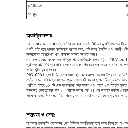
সার্টিফিকেশন
স
বৈশিষ্ট্য
ন
অ্যাপ্লিকেশনঃ
DEHRAY RIG1000 ইনভার্টার জেনারেটর সেট বিভিন্ন অ্যাপ্লিকেশনে নির্ভরযো
একটি গতি সঙ্গে ধ্রুবক কর্মক্ষমতা প্রদান করে, এটি উভয় দৈনন্দিন এবং জরুরী 
নির্ভরযোগ্য অপারেশন এবং মানসিক শান্তি নিশ্চিত করে।
এই জেনারেটরটি একক ফেজ শক্তির প্রয়োজনীয়তার জন্য নিখুঁত, 230V এবং 120
প্যাকেজ এটি বিভিন্ন সেটিংসে পরিবহন এবং মোতায়েন করা সহজ করে তোলে. আপ
ক্ষতির ঝুঁকি হ্রাস করে।
RIG1000 বিদ্যুৎ বিচ্ছিন্নতার সময় হোম ব্যাকআপের জন্যও উপযুক্ত, যা নিশ্
পেট্রোল জ্বালানী টাইপ সহজেই পুনরায় জ্বালানী সরবরাহ এবং বিস্তৃত উপলব্ধতা নি
প্রতি সপ্তাহে ১৫০ টি সেট সরবরাহের উচ্চ ক্ষমতা এবং মাত্র ২ সপ্তাহের দ্র
ইনভার্টার জেনারেটরের দাম ২০০ মার্কিন ডলার এবং TT এর মাধ্যমে নমনীয় পেমেন
চমৎকার পছন্দ, ঠিকাদার, বাড়ির মালিক, এবং যে কেউ একটি বহনযোগ্য, দক্ষ, 
সহায়তা ও সেবা:
আমাদের ইনভার্টার জেনারেটর সেট বিভিন্ন অ্যাপ্লিকেশনের জন্য নির্ভরযোগ্য এবং 