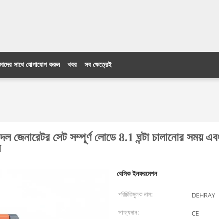
াদের সাথে যোগাযোগ করুন
খবর
সব ক্ষেত্রেই
দল জেনারেটর সেট সম্পূর্ণ লোডে 8.1 ঘন্টা চালানোর স
ে
বেসিক ইনফরমেশন
পরিচিতিমুলক নাম:
DEHRAY
সাক্ষ্যদান:
CE