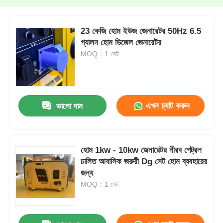
23 কেজি হোম ইউজ জেনারেটর 50Hz 6.5
গ্যালন হোম ডিজেল জেনারেটর
MOQ：1 সেট
এখন চ্যাট করুন
ভালো দাম
হোম 1kw - 10kw জেনারেটর নীরব পেট্রল
চালিত আবাসিক জরুরী Dg সেট হোম ব্যবহারের
জন্য
MOQ：1 সেট