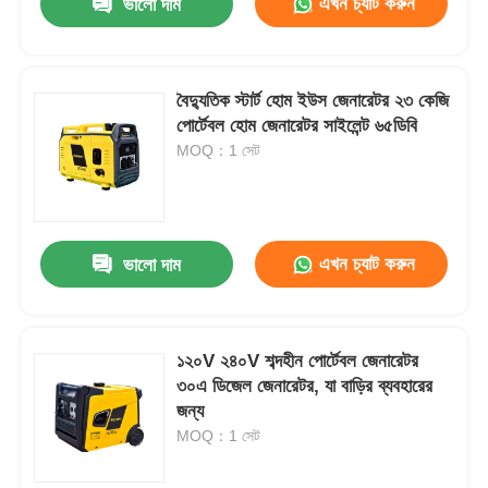
এখন চ্যাট করুন
ভালো দাম
বৈদ্যুতিক স্টার্ট হোম ইউস জেনারেটর ২৩ কেজি
পোর্টেবল হোম জেনারেটর সাইলেন্ট ৬৫ডিবি
MOQ：1 সেট
এখন চ্যাট করুন
ভালো দাম
১২০V ২৪০V শব্দহীন পোর্টেবল জেনারেটর
৩০এ ডিজেল জেনারেটর, যা বাড়ির ব্যবহারের
জন্য
MOQ：1 সেট