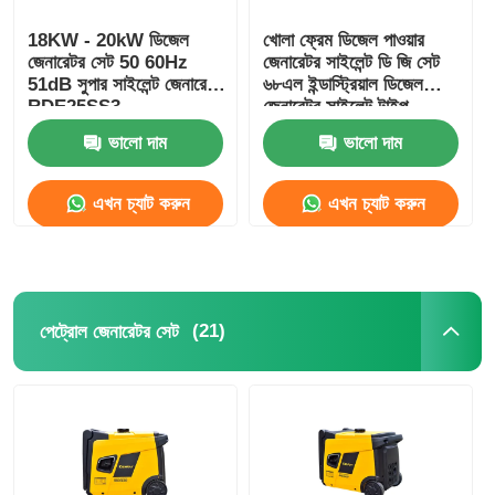
18KW - 20kW ডিজেল
খোলা ফ্রেম ডিজেল পাওয়ার
নিকাশী জল পাম্প
জেনারেটর সেট 50 60Hz
জেনারেটর সাইলেন্ট ডি জি সেট
51dB সুপার সাইলেন্ট জেনারেটর
৬৮এল ইন্ডাস্ট্রিয়াল ডিজেল
RDE25SS3
জেনারেটর সাইলেন্ট টাইপ
ভালো দাম
ভালো দাম
এখন চ্যাট করুন
এখন চ্যাট করুন
(21)
পেট্রোল জেনারেটর সেট