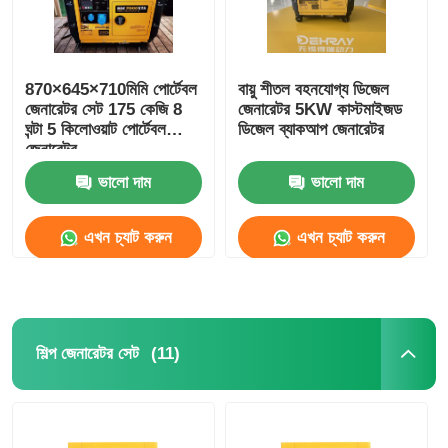
870×645×710মিমি পোর্টেবল
বায়ু শীতল বহনযোগ্য ডিজেল
জেনারেটর সেট 175 কেজি 8
জেনারেটর 5KW কাস্টমাইজড
ঘন্টা 5 কিলোওয়াট পোর্টেবল
ডিজেল ব্যাকআপ জেনারেটর
জেনারেটর
ভালো দাম
ভালো দাম
এখন চ্যাট করুন
এখন চ্যাট করুন
(11)
শিল্প জেনারেটর সেট