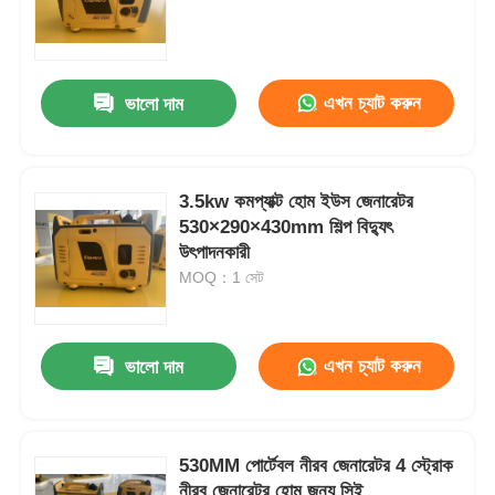
আমাদের সম্পর্কে
এখন চ্যাট করুন
ভালো দাম
কারখানা ভ্রমণ
3.5kw কমপ্যাক্ট হোম ইউস জেনারেটর
মান নিয়ন্ত্রণ
530×290×430mm শিল্প বিদ্যুৎ
উৎপাদনকারী
আমাদের সাথে যোগাযোগ করুন
MOQ：1 সেট
খবর
এখন চ্যাট করুন
ভালো দাম
সব ক্ষেত্রেই
530MM পোর্টেবল নীরব জেনারেটর 4 স্ট্রোক
উদ্ধৃতির জন্য আবেদন
নীরব জেনারেটর হোম জন্য সিই