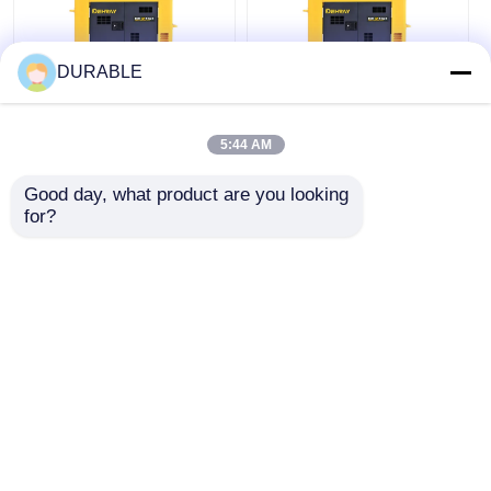
DURABLE
14.4A ইন্ডাস্ট্রিয়াল জেনারেটর
শিল্প ব্যবহারের জন্য 13500
সেট কমপ্যাক্ট পোর্টেবল বাণিজ্যিক
মিমি মোবাইল জেনারেটর
5:44 AM
ডিজেল জেনারেটর
11KW 10KW
Good day, what product are you looking 
for?
ভালো দাম
ভালো দাম
এখন চ্যাট করুন
এখন চ্যাট করুন
আরো দেখুন
বাড়ি
আমাদের সম্পর্কে
আমাদের সাথে যোগাযোগ করুন
Desktop Site
সাইট ম্যাপ
গোপনীয়তা নীতি