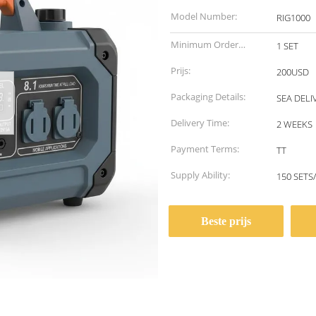
Model Number:
RIG1000
Minimum Order
1 SET
Quantity:
Prijs:
200USD
Packaging Details:
SEA DELI
Delivery Time:
2 WEEKS
Payment Terms:
TT
Supply Ability:
150 SETS
Beste prijs