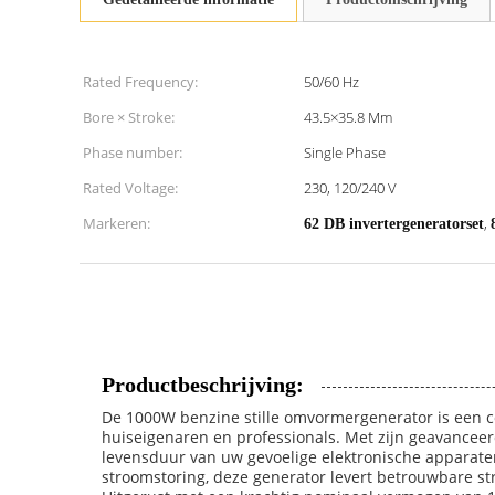
Rated Frequency:
50/60 Hz
Bore × Stroke:
43.5×35.8 Mm
Phase number:
Single Phase
Rated Voltage:
230, 120/240 V
Markeren:
,
62 DB invertergeneratorset
Productbeschrijving:
De 1000W benzine stille omvormergenerator is een c
huiseigenaren en professionals. Met zijn geavanceerd
levensduur van uw gevoelige elektronische apparate
stroomstoring, deze generator levert betrouwbare st