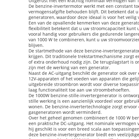
Uitgerust met een krachtig nominaal vermogen van 
De benzine-invertermotor werkt met een constant toe
vermogensafgifte behouden blijft. Dit betekent dat u
generatoren, waardoor deze ideaal is voor het veili
Een van de opvallende kenmerken van deze generator
flexibiliteit betekent dat u uw stroomcapaciteit kunt
vooral handig voor gebruikers die gedurende lange
van 1000 W te combineren, kunt u uw stroomvoorzieni
blijven.
De startmethode van deze benzine-invertergenerator
krijgen. Dit traditionele trekstartmechanisme zorgt e
of extra onderhoud nodig zijn. De terugslagstart is
zijn met de werking van een generator.
Naast de AC-uitgang beschikt de generator ook over 
12V-apparaten of het voeden van apparaten die geli
uitgebreide stroombron wordt voor diverse toepassi
laag functionaliteit toe aan uw stroombehoeften.
De 1000W benzine-stille-invertergenerator is ontworp
stille werking is een aanzienlijk voordeel voor geb
wonen. De benzine-invertertechnologie zorgt ervoor d
gasgeneratoren wordt verminderd.
Over het geheel genomen combineert de 1000 W benz
een praktische DC-uitgang. Het nominale vermogen v
hij geschikt is voor een breed scala aan toepassing
deze benzine-invertergenerator biedt een veelzijdige, 