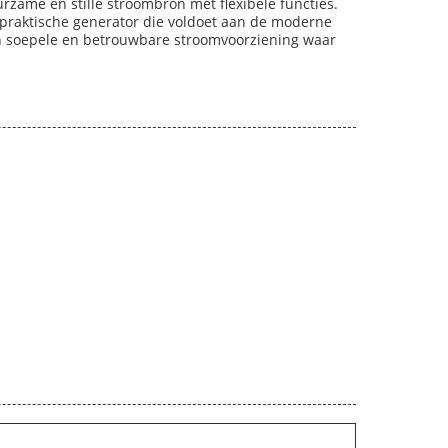
rzame en stille stroombron met flexibele functies.
n praktische generator die voldoet aan de moderne
en soepele en betrouwbare stroomvoorziening waar