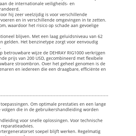
aan de internationale veiligheids- en
arandeerd.
r hij zeer veelzijdig is voor verschillende
oeren en in verschillende omgevingen in te zetten.
om, waardoor het risico op schade aan gevoelige
tioneel blijven. Met een laag geluidsniveau van 62
en gelden. Het benzinetype zorgt voor eenvoudig
.
n op betrouwbare wijze de DEHRAY RIG1000 verkrijgen
ende prijs van 200 USD, gecombineerd met flexibele
rouwbare stroombron. Over het geheel genomen is de
naren en iedereen die een draagbare, efficiënte en
 toepassingen. Om optimale prestaties en een lange
 volgen die in de gebruikershandleiding worden
dleiding voor snelle oplossingen. Voor technische
 reparatieadvies.
tergeneratorset soepel blijft werken. Regelmatig