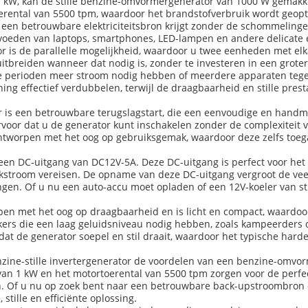
1 kW, kan de stille benzine-omvormergenerator van 1000 W gemakk
rental van 5500 tpm, waardoor het brandstofverbruik wordt geoptim
 een betrouwbare elektriciteitsbron krijgt zonder de schommelinge
g voeden van laptops, smartphones, LED-lampen en andere delicate e
 is de parallelle mogelijkheid, waardoor u twee eenheden met el
 uitbreiden wanneer dat nodig is, zonder te investeren in een groter
re perioden meer stroom nodig hebben of meerdere apparaten tege
ng effectief verdubbelen, terwijl de draagbaarheid en stille prest
 is een betrouwbare terugslagstart, die een eenvoudige en handm
rvoor dat u de generator kunt inschakelen zonder de complexiteit v
 ontworpen met het oog op gebruiksgemak, waardoor deze zelfs toeg
een DC-uitgang van DC12V-5A. Deze DC-uitgang is perfect voor het 
jkstroom vereisen. De opname van deze DC-uitgang vergroot de vee
ngen. Of u nu een auto-accu moet opladen of een 12V-koeler van s
en met het oog op draagbaarheid en is licht en compact, waardoor 
ruikers die een laag geluidsniveau nodig hebben, zoals kampeerder
at de generator soepel en stil draait, waardoor het typische harde
ine-stille invertergenerator de voordelen van een benzine-omvor
an 1 kW en het motortoerental van 5500 tpm zorgen voor de perfec
en. Of u nu op zoek bent naar een betrouwbare back-upstroombron o
stille en efficiënte oplossing.