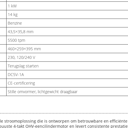
1 kW
14 kg
Benzine
43,5×35,8 mm
5500 tpm
460×259×395 mm
230, 120/240 V
Terugslag starten
DC5V-1A
CE-certificering
Stille omvormer, lichtgewicht draagbaar
e stroomoplossing die is ontworpen om betrouwbare en efficiënte e
buuste 4-takt OHV-eencilindermotor en levert consistente prestati