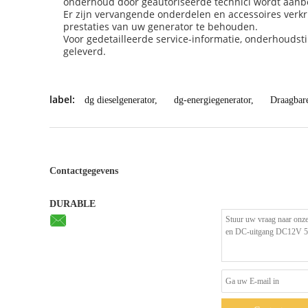
onderhoud door geautoriseerde technici wordt aanb
Er zijn vervangende onderdelen en accessoires verkri
prestaties van uw generator te behouden.
Voor gedetailleerde service-informatie, onderhoudst
geleverd.
label:
dg dieselgenerator
,
dg-energiegenerator
,
Draagbar
Contactgegevens
DURABLE