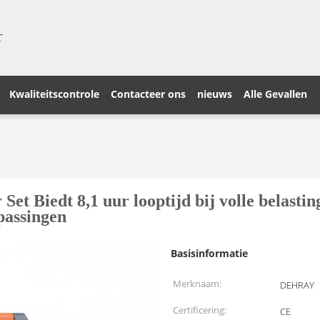
T
Kwaliteitscontrole
Contacteer ons
nieuws
Alle Gevallen
 Set Biedt 8,1 uur looptijd bij volle belas
passingen
Basisinformatie
Merknaam:
DEHRAY
Certificering:
CE