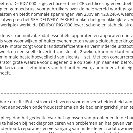
ften. De RIG1000 is gecertificeerd met CE-certificering en voldoet 
g en gemoedsrust voor gebruikers over de hele wereld wordt geg
eisten en biedt nominale spanningen van 230V en 120/240V, waardoo
ontwerp en het SEA DELIVERY-PAKKET maken het gemakkelijk te verv
werkplek werkt, de DEHRAY RIG1000 levert schone en stabiele stro
ijdens stroomuitval, zodat essentiële apparaten en apparaten opera
ze is voor woonwijken of buitenevenementen waar geluidsbeperking
 OHV-motor zorgt voor brandstofefficiëntie en verminderde uitstoot
r week en een snelle levertijd van slechts 2 weken, kunnen klante
n minimale bestelhoeveelheid van slechts 1 set. Met een concurrer
nerator grote waarde voor diegenen die op zoek zijn naar een bet
e keuze voor liefhebbers van het buitenleven, aannemers, huiseige
heeft.
are en efficiënte stroom te leveren voor een verscheidenheid aan
 het aanbevolen onderhoudsschema en de bedieningsrichtlijnen te
dpleeg dan het gedeelte over het oplossen van problemen in de han
 te helpen bij het diagnosticeren van problemen en het geven van
derhoud, reparaties en vervanging van onderdelen, zodat uw inver