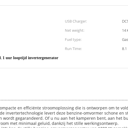
USB Charger:
DC
Net weight:
14 
Fuel type:
Gas
Run Time:
8.1
,
8
1 uur looptijd invertergenerator
ompacte en efficiënte stroomoplossing die is ontworpen om te vol
e invertertechnologie levert deze benzine-omvormer schone en stab
n wordt gegarandeerd. Of u nu aan het kamperen bent, aan het bu
room met minimaal geluid, dankzij het stille werkingsontwerp.