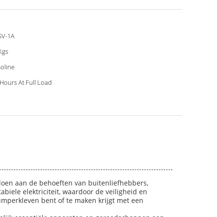
5V-1A
Kgs
oline
 Hours At Full Load
doen aan de behoeften van buitenliefhebbers,
iele elektriciteit, waardoor de veiligheid en
mperkleven bent of te maken krijgt met een