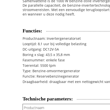
Samenvattend is de 1000 W benzine-stille invertergen
De parallelle capaciteit, de benzine-invertertechnol
stroomvereisten. Met een eenvoudige terugloopstart
en wanneer u deze nodig heeft.
Functies:
Productnaam: Invertergeneratorset
Looptijd: 8,1 uur bij volledige belasting
DC-uitgang: DC12V-5A
Boring x slag: 43,5 x 35,8 mm
Fasenummer: enkele fase
Toerental: 5500 tpm
Type: Benzine-omvormergenerator
Functie: Reservebenzinegenerator
Draagbaarheid: draagbaar met een nettogewicht van
Technische parameters:
Productnaam