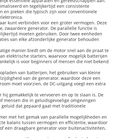
elijk essentiële apparaten en gereedschappen aan.
aliseerd en tegelijkertijd een consistente
n en pieken die typisch zijn voor conventionele
lektronica.
kaar kunt verbinden voor een groter vermogen. Deze
e, zwaardere generator. De parallelle functie is
lijkertijd moeten gebruiken. Door twee eenheden
aties van elke afzonderlijke generator behouden
atige manier biedt om de motor snel aan de praat te
an elektrische starters, waarvoor mogelijk batterijen
ankelijk is voor beginners of mensen die niet bekend
opladen van batterijen, het gebruiken van kleine
lzijdigheid van de generator, waardoor deze een
troom moet voorzien, de DC-uitgang voegt een extra
hij gemakkelijk te vervoeren en op te slaan is. De
s of mensen die in geluidsgevoelige omgevingen
 geluid dat gepaard gaat met traditionele
mer met het gemak van parallelle mogelijkheden en
te balans tussen vermogen en efficiëntie, waardoor
f een draagbare generator voor buitenactiviteiten,