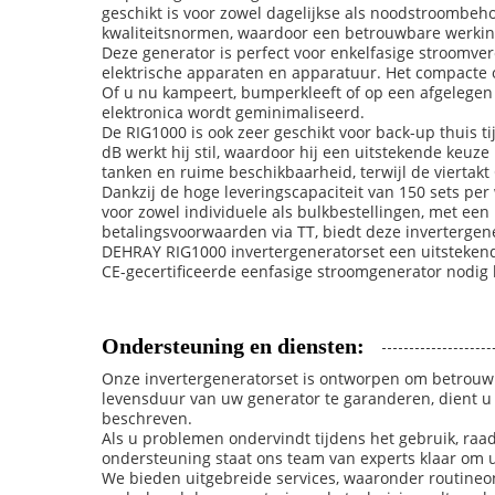
geschikt is voor zowel dagelijkse als noodstroombehoe
kwaliteitsnormen, waardoor een betrouwbare werkin
Deze generator is perfect voor enkelfasige stroomver
elektrische apparaten en apparatuur. Het compacte 
Of u nu kampeert, bumperkleeft of op een afgelegen 
elektronica wordt geminimaliseerd.
De RIG1000 is ook zeer geschikt voor back-up thuis t
dB werkt hij stil, waardoor hij een uitstekende keu
tanken en ruime beschikbaarheid, terwijl de viertakt
Dankzij de hoge leveringscapaciteit van 150 sets pe
voor zowel individuele als bulkbestellingen, met ee
betalingsvoorwaarden via TT, biedt deze inverterge
DEHRAY RIG1000 invertergeneratorset een uitstekend
CE-gecertificeerde eenfasige stroomgenerator nodig 
Ondersteuning en diensten:
Onze invertergeneratorset is ontworpen om betrouwb
levensduur van uw generator te garanderen, dient u
beschreven.
Als u problemen ondervindt tijdens het gebruik, raa
ondersteuning staat ons team van experts klaar om u
We bieden uitgebreide services, waaronder routineon