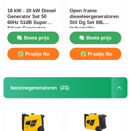
18 kW - 20 kW Diesel
Open frame
afvalwaterpomp
Generator Set 50
dieseleergeneratoren
60Hz 51dB Super
Stil Dg Set 68L
Silent Generator
Industriële
RDE25SS3
dieseleergenerator
Beste prijs
Beste prijs
Stil type
Praatje Nu
Praatje Nu
(21)
benzinegeneratoren