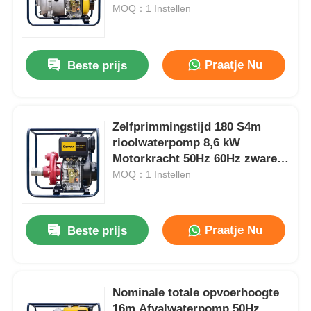
levensduur
MOQ：1 Instellen
Over ons
Praatje Nu
Beste prijs
Fabrieksreis
Zelfprimmingstijd 180 S4m
Kwaliteitscontrole
rioolwaterpomp 8,6 kW
Motorkracht 50Hz 60Hz zware
Contacteer ons
pomp voor riool- en
MOQ：1 Instellen
afvalwateroverdracht
nieuws
Praatje Nu
Beste prijs
Alle Gevallen
Nominale totale opvoerhoogte
Vraag een offerte aan
16m Afvalwaterpomp 50Hz