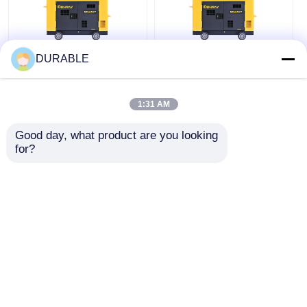
DURABLE
14.4A Industriële
13500mm Mobiele
Generator Set
Generator Voor
Compact Draagbare
Industrieel Gebruik
1:31 AM
Commerciële Diesel
11KW 10KW
Generatoren
Good day, what product are you looking 
Beste prijs
Beste prijs
for?
Praatje Nu
Praatje Nu
Bekijk meer
Thuis
Ongeveer ons
Contacteer ons
Desktop Site
Sitemap
Privacybeleid