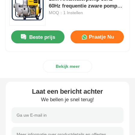
60Hz frequentie zware pomp
voor gemeentelijke en
MOQ：1 Instellen
dieselgeneratorset
industriële afvalwatersystemen
benzinegeneratoren
Praatje Nu
Beste prijs
Omvormergeneratorset
Bekijk meer
Draagbare Generator Set
Laat een bericht achter
Industriële generatorset
We bellen je snel terug!
Digitale generatorset
Open Frame Generator