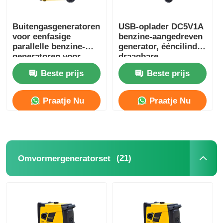
Buitengasgeneratoren
USB-oplader DC5V1A
voor eenfasige
benzine-aangedreven
parallelle benzine-
generator, ééncilinder
generatoren voor
draagbare
bouwplaatsen
benzinegenerator
Beste prijs
Beste prijs
Praatje Nu
Praatje Nu
(21)
Omvormergeneratorset