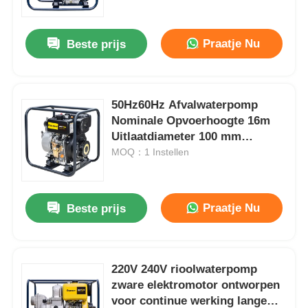
Praatje Nu
Beste prijs
50Hz60Hz Afvalwaterpomp
Nominale Opvoerhoogte 16m
Uitlaatdiameter 100 mm
Industriële Afvalwaterpomp
MOQ：1 Instellen
voor Zwaar Gebruik
Praatje Nu
Beste prijs
Thuis
Producten
220V 240V rioolwaterpomp
zware elektromotor ontworpen
voor continue werking lange
Videos