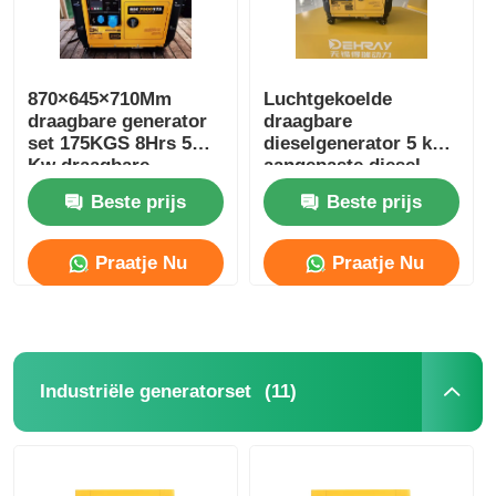
870×645×710Mm
Luchtgekoelde
draagbare generator
draagbare
set 175KGS 8Hrs 5
dieselgenerator 5 kW
Kw draagbare
aangepaste diesel
generator
back-up generator
Beste prijs
Beste prijs
Praatje Nu
Praatje Nu
(11)
Industriële generatorset