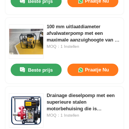
Praatje Nu
Beste prijs
100 mm uitlaatdiameter
afvalwaterpomp met een
maximale aanzuighoogte van 8
m en een superieure stalen
MOQ：1 Instellen
motorbehuizing, ontworpen
voor afvalwaterbehandeling
Praatje Nu
Beste prijs
Drainage dieselpomp met een
superieure stalen
motorbehuising die is
geoptimaliseerd voor continue
MOQ：1 Instellen
werking en zware
belastingomstandigheden