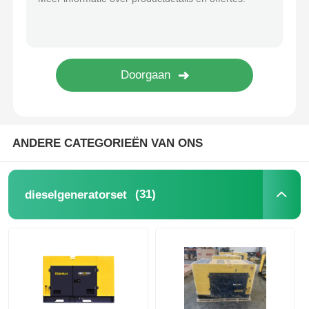
geluiddichte generatorreeks
de generator van het huisgebruik
De Reeks van de luifelgenerator
ANDERE CATEGORIEËN VAN ONS
Geraffineerd met een laag geluid
(31)
dieselgeneratorset
Onderhoud van de generator
Lasgeneratorset
generatordieselmotor