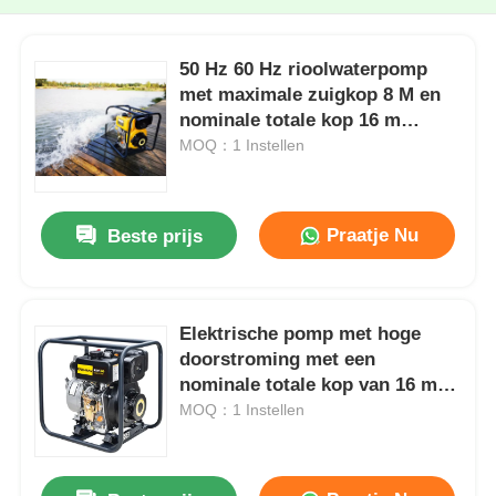
50 Hz 60 Hz rioolwaterpomp
met maximale zuigkop 8 M en
nominale totale kop 16 m
Geschikt voor
MOQ：1 Instellen
rioolwaterzuiveringsinstallaties
Praatje Nu
Beste prijs
Elektrische pomp met hoge
doorstroming met een
nominale totale kop van 16 m,
ontworpen om de productiviteit
MOQ：1 Instellen
in industriële
vloeistofbehandelingen te
verbeteren