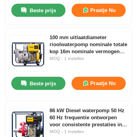
Praatje Nu
Beste prijs
100 mm uitlaatdiameter
rioolwaterpomp nominale totale
kop 16m nominale vermogen
8,6 kW pomp voor
MOQ：1 Instellen
rioolwaterbehandeling en
afvalwateroverdracht
Praatje Nu
Beste prijs
86 kW Diesel waterpomp 50 Hz
60 Hz frequentie ontworpen
voor consistente prestaties in
landbouw, mijnbouw en bouw
MOQ：1 Instellen