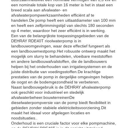
een nominale totale kop van 16 meter is het in staat een
breed scala aan afvalwater- en
afvalwaterpompwerkzaamheden efficiënt af te
handelen.De pomp heeft een uitlaatdiameter van 100 mm
en heeft een zelfprimmingstijd van slechts 180 seconden
op 4 meter, waardoor het zeer efficiënt is in werking.
Een van de belangrijkste toepassingsgebieden van de
DEHRAY RDE40T rioolwaterpomp is in
landbouwomgevingen, waar deze effectief fungeert als
een landbouwmestpomp.Het robuuste ontwerp maakt het
mogelijk om slurry te behandelen, vloeibare meststoffen
en andere landbouwafvalstoffen, die de landbouwers
helpen bij het onderhouden van irrigatiesystemen en de
juiste distributie van voedingsstoffen.De krachtige
prestaties van de pomp in dergelijke omgevingen helpen
de oogst en de bodemgezondheid te verbeteren.
Naast landbouwgebruik is de DEHRAY afvalwaterpomp
ook geschikt voor industrieel en stedelijk
afvalwaterbeheer.bouwterreinenDe
dieselwaterpompversie van de pomp biedt flexibiliteit in
gebieden zonder stabiele elektriciteitsvoorziening.Dit
maakt het ideaal voor afgelegen locaties en
noodsituaties..
Onderhoud is een cruciale factor voor elke pompmachine,