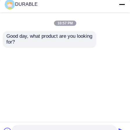
ontworpen voor
eden
DURABLE
afvalwaterbehandelin
g
10:57 PM
Good day, what product are you looking 
for?
100 mm
86 kW Diesel
uitlaatdiameter
waterpomp 50 Hz 60
rioolwaterpomp
Hz frequentie
nominale totale kop
ontworpen voor
Aanvraag sturen
Aanvraag sturen
16m nominale
consistente
vermogen 8,6 kW
prestaties in
pomp voor
landbouw, mijnbouw
rioolwaterbehandelin
en bouw
Thuis
Ongeveer ons
Contacteer ons
Desktop Site
g en
Sitemap
Privacybeleid
afvalwateroverdracht
Kwaliteit
dieselgeneratorset
China
Fabriek.Copyright © 2026 WUXI DURABLE