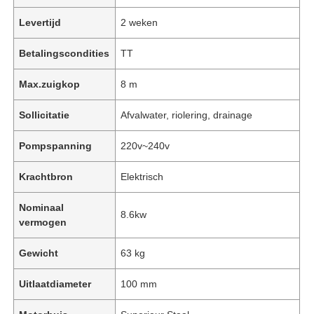
Levertijd
2 weken
Betalingscondities
TT
Max.zuigkop
8 m
Sollicitatie
Afvalwater, riolering, drainage
Pompspanning
220v~240v
Krachtbron
Elektrisch
Nominaal
8.6kw
vermogen
Gewicht
63 kg
Uitlaatdiameter
100 mm