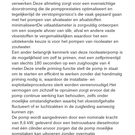
verwerken.Deze afmeting zorgt voor een evenwichtige
doorstroming die de pompprestaties optimaliseert en
tegelijkertijd de verstopingsrisico's die vaak gepaard gaan
Over ons
met het pompen van afvalwater en afvalstoffen
minimaliseertDe uitlaatdiameter is zorgvuldig ontworpen
om een soepele afvoer van slib, afval en andere vaste
vloeistoffen te vergemakkelijken.waardoor het een
Fabrieksreis
uitstekende keuze is voor het pompen van rioolwater en
zoutwater.
Een ander belangrijk kenmerk van deze rioolwaterpomp is
Kwaliteitscontrole
de mogelijkheid om zelf te primen, met een zelfprimentijd
van slechts 180 seconden op een zuighoogte van 4
meter.Deze snelle priming-functie stelt de pomp in staat
om te starten en efficiënt te werken zonder dat handmatig
Contacteer ons
priming nodig is, waardoor de installatie- en
exploitatieprocedures sterk worden vereenvoudigd.Het
vermogen om zichzelf te opruimen zorgt ervoor dat de
nieuws
pomp continue werking kan behouden, zelfs onder
moeilijke omstandigheden waarbij het vloeistofgehalte
fluctueert of er luchtzakken in de zuigleiding aanwezig
kunnen zijn.
Alle Gevallen
De pomp wordt aangedreven door een nominale kracht
van 8,6 kW, geleverd door een betrouwbare dieselmotor
met één cilinder.ervoor zorgen dat de pomp moeilijke
Vraag een offerte aan
pomptaken kan uitvoeren zonder overmatig