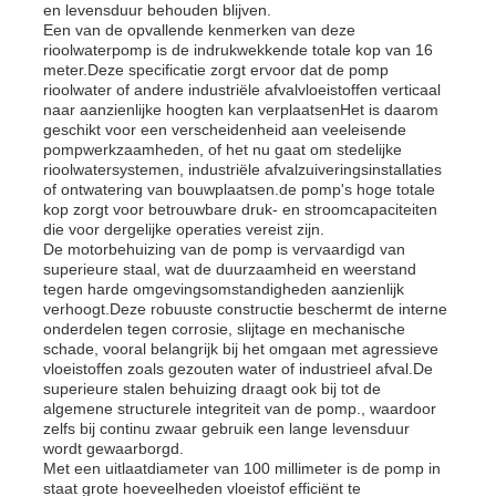
en levensduur behouden blijven.
Een van de opvallende kenmerken van deze
rioolwaterpomp is de indrukwekkende totale kop van 16
meter.Deze specificatie zorgt ervoor dat de pomp
rioolwater of andere industriële afvalvloeistoffen verticaal
naar aanzienlijke hoogten kan verplaatsenHet is daarom
geschikt voor een verscheidenheid aan veeleisende
pompwerkzaamheden, of het nu gaat om stedelijke
rioolwatersystemen, industriële afvalzuiveringsinstallaties
of ontwatering van bouwplaatsen.de pomp's hoge totale
kop zorgt voor betrouwbare druk- en stroomcapaciteiten
die voor dergelijke operaties vereist zijn.
De motorbehuizing van de pomp is vervaardigd van
superieure staal, wat de duurzaamheid en weerstand
tegen harde omgevingsomstandigheden aanzienlijk
verhoogt.Deze robuuste constructie beschermt de interne
onderdelen tegen corrosie, slijtage en mechanische
Thuis
schade, vooral belangrijk bij het omgaan met agressieve
vloeistoffen zoals gezouten water of industrieel afval.De
superieure stalen behuizing draagt ook bij tot de
algemene structurele integriteit van de pomp., waardoor
Producten
zelfs bij continu zwaar gebruik een lange levensduur
wordt gewaarborgd.
Met een uitlaatdiameter van 100 millimeter is de pomp in
staat grote hoeveelheden vloeistof efficiënt te
Videos