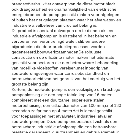
brandstofverbruikHet ontwerp van de dieselmotor biedt
ook draagbaarheid en onafhankelijkheid van elektrische
energiebronnen.de pomp geschikt maken voor afgelegen
dieselgeneratorset
of buiten het net gelegen plaatsen waar het afvalwater- en
industriële afvalbeheer van cruciaal belang is.
Dit product is speciaal ontworpen om te dienen als een
benzinegeneratoren
industriële afvalpomp en is uitstekend in het beheren en
vervoeren van verontreinigd water, slib en andere
bijproducten die door productieprocessen worden
gegenereerd.bouwwerkzaamhedenDe robuuste
Omvormergeneratorset
constructie en de efficiënte motor maken het uitermate
geschikt voor sectoren die een betrouwbare behandeling
van moeilijke vloeistoffen vereisen.met inbegrip van
Draagbare Generator Set
zoutwateromgevingen waar corrosiebestandheid en
betrouwbaarheid van het gebruik van het voertuig van het
grootste belang zijn.
Kortom, de rioolwaterpomp is een veelzijdige en krachtige
Industriële generatorset
pompoplossing die een hoge totale kop van 16 meter
combineert met een duurzame, superieure stalen
motorbehuising, een uitlaatdiameter van 100 mm,snel 180
Digitale generatorset
seconden zelfprimen op 4 meterHet is ideaal geschikt
voor toepassingen met afvalwater, industrieel afval en
zoutwaterpompen.Deze pomp onderscheidt zich als een
betrouwbare industriële afvalpomp die een betrouwbare
Open Frame Generator
prestatie garandeert, duurzaamheid en gebruiksgemak in