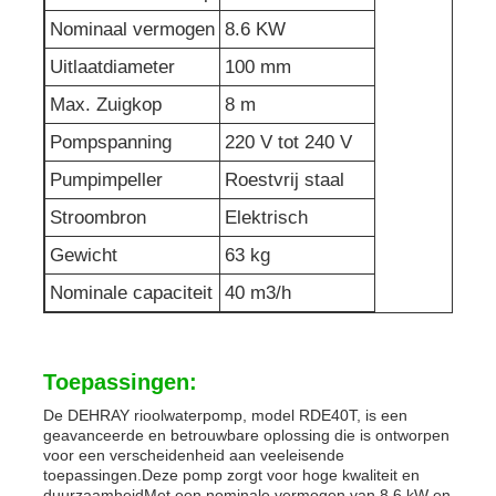
Nominaal vermogen
8.6 KW
afvalwaterpomp
Uitlaatdiameter
100 mm
Max. Zuigkop
8 m
Pompspanning
220 V tot 240 V
Pumpimpeller
Roestvrij staal
Stroombron
Elektrisch
Gewicht
63 kg
Nominale capaciteit
40 m3/h
Toepassingen:
De DEHRAY rioolwaterpomp, model RDE40T, is een
geavanceerde en betrouwbare oplossing die is ontworpen
voor een verscheidenheid aan veeleisende
toepassingen.Deze pomp zorgt voor hoge kwaliteit en
duurzaamheidMet een nominale vermogen van 8,6 kW en