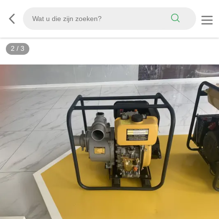
3
/
3