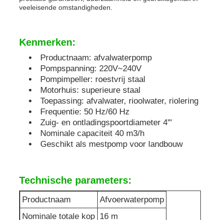
veeleisende omstandigheden.
geluiddichte generatorreeks
Kenmerken:
de generator van het huisgebruik
Productnaam: afvalwaterpomp
Pompspanning: 220V~240V
Pompimpeller: roestvrij staal
De Reeks van de luifelgenerator
Motorhuis: superieure staal
Toepassing: afvalwater, rioolwater, riolering
Frequentie: 50 Hz/60 Hz
Geraffineerd met een laag geluid
Zuig- en ontladingspoortdiameter 4'"
Nominale capaciteit 40 m3/h
Geschikt als mestpomp voor landbouw
Onderhoud van de generator
Lasgeneratorset
Technische parameters:
Productnaam
Afvoerwaterpomp
generatordieselmotor
Nominale totale kop
16 m