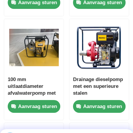
Aanvraag sturen
Aanvraag sturen
kop 16 m Geschikt
ontworpen om de
voor
productiviteit in
rioolwaterzuiveringsi
industriële
nstallaties
vloeistofbehandelinge
n te verbeteren
100 mm
Drainage dieselpomp
uitlaatdiameter
met een superieure
afvalwaterpomp met
stalen
een maximale
motorbehuising die is
Aanvraag sturen
Aanvraag sturen
aanzuighoogte van 8
geoptimaliseerd voor
m en een superieure
continue werking en
stalen
zware
motorbehuizing,
belastingomstandigh