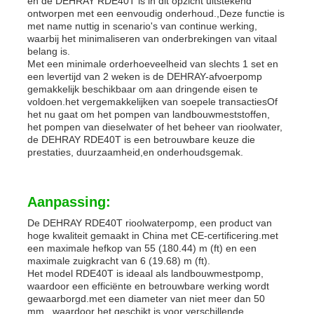
en de DEHRAY RDE40T is in dit opzicht uitstekend
ontworpen met een eenvoudig onderhoud.,Deze functie is
met name nuttig in scenario's van continue werking,
waarbij het minimaliseren van onderbrekingen van vitaal
belang is.
Met een minimale orderhoeveelheid van slechts 1 set en
een levertijd van 2 weken is de DEHRAY-afvoerpomp
gemakkelijk beschikbaar om aan dringende eisen te
voldoen.het vergemakkelijken van soepele transactiesOf
het nu gaat om het pompen van landbouwmeststoffen,
het pompen van dieselwater of het beheer van rioolwater,
de DEHRAY RDE40T is een betrouwbare keuze die
prestaties, duurzaamheid,en onderhoudsgemak.
Aanpassing:
De DEHRAY RDE40T rioolwaterpomp, een product van
hoge kwaliteit gemaakt in China met CE-certificering.met
een maximale hefkop van 55 (180.44) m (ft) en een
maximale zuigkracht van 6 (19.68) m (ft).
Het model RDE40T is ideaal als landbouwmestpomp,
waardoor een efficiënte en betrouwbare werking wordt
gewaarborgd.met een diameter van niet meer dan 50
mm,, waardoor het geschikt is voor verschillende