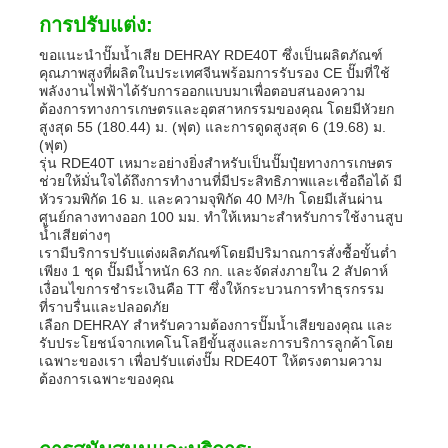
การปรับแต่ง:
ขอแนะนำปั๊มน้ำเสีย DEHRAY RDE40T ซึ่งเป็นผลิตภัณฑ์
คุณภาพสูงที่ผลิตในประเทศจีนพร้อมการรับรอง CE ปั๊มที่ใช้
พลังงานไฟฟ้าได้รับการออกแบบมาเพื่อตอบสนองความ
ต้องการทางการเกษตรและอุตสาหกรรมของคุณ โดยมีหัวยก
สูงสุด 55 (180.44) ม. (ฟุต) และการดูดสูงสุด 6 (19.68) ม.
(ฟุต)
รุ่น RDE40T เหมาะอย่างยิ่งสำหรับเป็นปั๊มปุ๋ยทางการเกษตร
ช่วยให้มั่นใจได้ถึงการทำงานที่มีประสิทธิภาพและเชื่อถือได้ มี
หัวรวมพิกัด 16 ม. และความจุพิกัด 40 M³/h โดยมีเส้นผ่าน
ศูนย์กลางทางออก 100 มม. ทำให้เหมาะสำหรับการใช้งานสูบ
น้ำเสียต่างๆ
เรามีบริการปรับแต่งผลิตภัณฑ์โดยมีปริมาณการสั่งซื้อขั้นต่ำ
เพียง 1 ชุด ปั๊มมีน้ำหนัก 63 กก. และจัดส่งภายใน 2 สัปดาห์
เงื่อนไขการชำระเงินคือ TT ซึ่งให้กระบวนการทำธุรกรรม
ที่ราบรื่นและปลอดภัย
เลือก DEHRAY สำหรับความต้องการปั๊มน้ำเสียของคุณ และ
รับประโยชน์จากเทคโนโลยีขั้นสูงและการบริการลูกค้าโดย
เฉพาะของเรา เพื่อปรับแต่งปั๊ม RDE40T ให้ตรงตามความ
ต้องการเฉพาะของคุณ