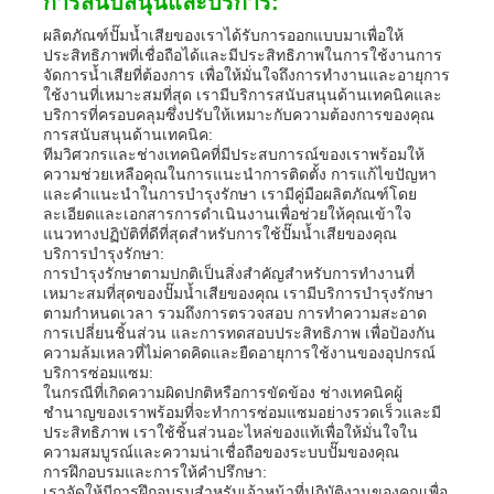
การสนับสนุนและบริการ:
ผลิตภัณฑ์ปั๊มน้ำเสียของเราได้รับการออกแบบมาเพื่อให้
ประสิทธิภาพที่เชื่อถือได้และมีประสิทธิภาพในการใช้งานการ
จัดการน้ำเสียที่ต้องการ เพื่อให้มั่นใจถึงการทำงานและอายุการ
ใช้งานที่เหมาะสมที่สุด เรามีบริการสนับสนุนด้านเทคนิคและ
บริการที่ครอบคลุมซึ่งปรับให้เหมาะกับความต้องการของคุณ
การสนับสนุนด้านเทคนิค:
ทีมวิศวกรและช่างเทคนิคที่มีประสบการณ์ของเราพร้อมให้
ความช่วยเหลือคุณในการแนะนำการติดตั้ง การแก้ไขปัญหา
และคำแนะนำในการบำรุงรักษา เรามีคู่มือผลิตภัณฑ์โดย
ละเอียดและเอกสารการดำเนินงานเพื่อช่วยให้คุณเข้าใจ
แนวทางปฏิบัติที่ดีที่สุดสำหรับการใช้ปั๊มน้ำเสียของคุณ
บริการบำรุงรักษา:
การบำรุงรักษาตามปกติเป็นสิ่งสำคัญสำหรับการทำงานที่
เหมาะสมที่สุดของปั๊มน้ำเสียของคุณ เรามีบริการบำรุงรักษา
ตามกำหนดเวลา รวมถึงการตรวจสอบ การทำความสะอาด
การเปลี่ยนชิ้นส่วน และการทดสอบประสิทธิภาพ เพื่อป้องกัน
ความล้มเหลวที่ไม่คาดคิดและยืดอายุการใช้งานของอุปกรณ์
บริการซ่อมแซม:
ในกรณีที่เกิดความผิดปกติหรือการขัดข้อง ช่างเทคนิคผู้
ชำนาญของเราพร้อมที่จะทำการซ่อมแซมอย่างรวดเร็วและมี
ประสิทธิภาพ เราใช้ชิ้นส่วนอะไหล่ของแท้เพื่อให้มั่นใจใน
ความสมบูรณ์และความน่าเชื่อถือของระบบปั๊มของคุณ
การฝึกอบรมและการให้คำปรึกษา:
เราจัดให้มีการฝึกอบรมสำหรับเจ้าหน้าที่ปฏิบัติงานของคุณเพื่อ