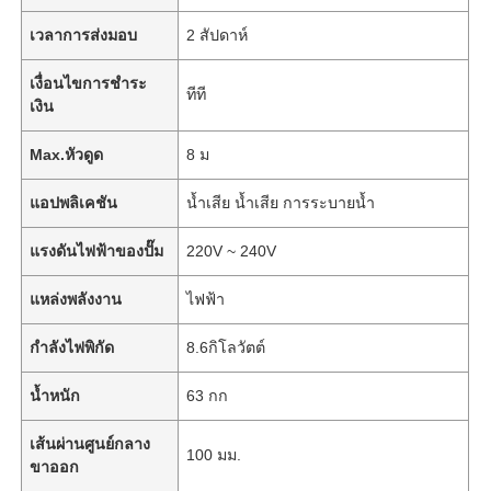
เวลาการส่งมอบ
2 สัปดาห์
เงื่อนไขการชำระ
ทีที
เงิน
Max.หัวดูด
8 ม
แอปพลิเคชัน
น้ำเสีย น้ำเสีย การระบายน้ำ
แรงดันไฟฟ้าของปั๊ม
220V ~ 240V
แหล่งพลังงาน
ไฟฟ้า
กำลังไฟพิกัด
8.6กิโลวัตต์
น้ำหนัก
63 กก
เส้นผ่านศูนย์กลาง
100 มม.
ขาออก