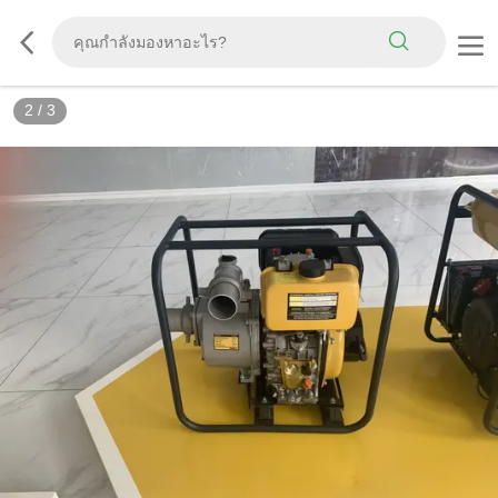
2
/
3