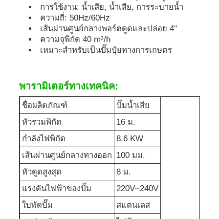
การใช้งาน: น้ำเสีย, น้ำเสีย, การระบายน้ำ
ความถี่: 50Hz/60Hz
ชุดเครื่องกำเนิดเสียง
เส้นผ่านศูนย์กลางพอร์ตดูดและปล่อย 4''
ความจุพิกัด 40 m³/h
เหมาะสำหรับเป็นปั๊มปุ๋ยทางการเกษตร
เครื่องกำเนิดไฟฟ้าสำหรับใช้ในบ้าน
พารามิเตอร์ทางเทคนิค:
ชุดเครื่องสร้างหลังคา
ชื่อผลิตภัณฑ์
ปั๊มน้ำเสีย
เครื่องผลิตเสียงต่ํา
หัวรวมพิกัด
16 ม.
กำลังไฟพิกัด
8.6 KW
การบำรุงรักษาเครื่องกำเนิดไฟฟ้า
เส้นผ่านศูนย์กลางทางออก
100 มม.
หัวดูดสูงสุด
8 ม.
ชุดเครื่องกำเนิดไฟฟ้าเชื่อม
แรงดันไฟฟ้าของปั๊ม
220V~240V
ใบพัดปั๊ม
สแตนเลส
เครื่องยนต์ดีเซลเจเนอเรเตอร์