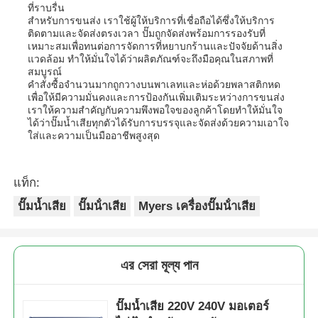
ที่ราบรื่น
สำหรับการขนส่ง เราใช้ผู้ให้บริการที่เชื่อถือได้ซึ่งให้บริการ
ติดตามและจัดส่งตรงเวลา ปั๊มถูกจัดส่งพร้อมการรองรับที่
เหมาะสมเพื่อทนต่อการจัดการที่หยาบกร้านและปัจจัยด้านสิ่ง
แวดล้อม ทำให้มั่นใจได้ว่าผลิตภัณฑ์จะถึงมือคุณในสภาพที่
สมบูรณ์
คำสั่งซื้อจำนวนมากถูกวางบนพาเลทและห่อด้วยพลาสติกหด
เพื่อให้มีความมั่นคงและการป้องกันเพิ่มเติมระหว่างการขนส่ง
เราให้ความสำคัญกับความพึงพอใจของลูกค้าโดยทำให้มั่นใจ
ได้ว่าปั๊มน้ำเสียทุกตัวได้รับการบรรจุและจัดส่งด้วยความเอาใจ
ใส่และความเป็นมืออาชีพสูงสุด
แท็ก:
ปั๊มน้ำเสีย
ปั๊มน้ําเสีย
Myers เครื่องปั๊มน้ําเสีย
এর সেরা মূল্য পান
ปั๊มน้ำเสีย 220V 240V มอเตอร์