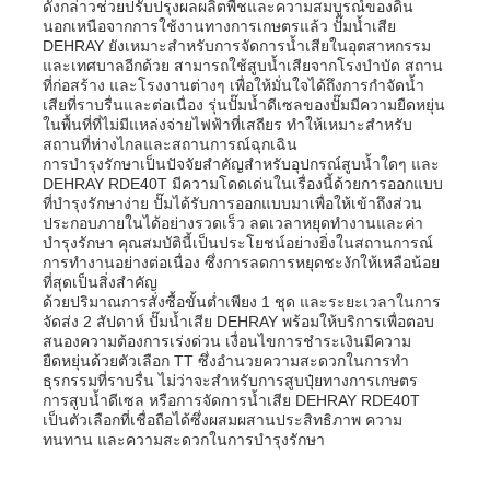
ดังกล่าวช่วยปรับปรุงผลผลิตพืชและความสมบูรณ์ของดิน
นอกเหนือจากการใช้งานทางการเกษตรแล้ว ปั๊มน้ำเสีย
DEHRAY ยังเหมาะสำหรับการจัดการน้ำเสียในอุตสาหกรรม
และเทศบาลอีกด้วย สามารถใช้สูบน้ำเสียจากโรงบำบัด สถาน
ที่ก่อสร้าง และโรงงานต่างๆ เพื่อให้มั่นใจได้ถึงการกำจัดน้ำ
เสียที่ราบรื่นและต่อเนื่อง รุ่นปั๊มน้ำดีเซลของปั๊มมีความยืดหยุ่น
ในพื้นที่ที่ไม่มีแหล่งจ่ายไฟฟ้าที่เสถียร ทำให้เหมาะสำหรับ
สถานที่ห่างไกลและสถานการณ์ฉุกเฉิน
การบำรุงรักษาเป็นปัจจัยสำคัญสำหรับอุปกรณ์สูบน้ำใดๆ และ
DEHRAY RDE40T มีความโดดเด่นในเรื่องนี้ด้วยการออกแบบ
ที่บำรุงรักษาง่าย ปั๊มได้รับการออกแบบมาเพื่อให้เข้าถึงส่วน
ประกอบภายในได้อย่างรวดเร็ว ลดเวลาหยุดทำงานและค่า
บำรุงรักษา คุณสมบัตินี้เป็นประโยชน์อย่างยิ่งในสถานการณ์
การทำงานอย่างต่อเนื่อง ซึ่งการลดการหยุดชะงักให้เหลือน้อย
ที่สุดเป็นสิ่งสำคัญ
ด้วยปริมาณการสั่งซื้อขั้นต่ำเพียง 1 ชุด และระยะเวลาในการ
จัดส่ง 2 สัปดาห์ ปั๊มน้ำเสีย DEHRAY พร้อมให้บริการเพื่อตอบ
สนองความต้องการเร่งด่วน เงื่อนไขการชำระเงินมีความ
ยืดหยุ่นด้วยตัวเลือก TT ซึ่งอำนวยความสะดวกในการทำ
ธุรกรรมที่ราบรื่น ไม่ว่าจะสำหรับการสูบปุ๋ยทางการเกษตร
การสูบน้ำดีเซล หรือการจัดการน้ำเสีย DEHRAY RDE40T
เป็นตัวเลือกที่เชื่อถือได้ซึ่งผสมผสานประสิทธิภาพ ความ
ทนทาน และความสะดวกในการบำรุงรักษา