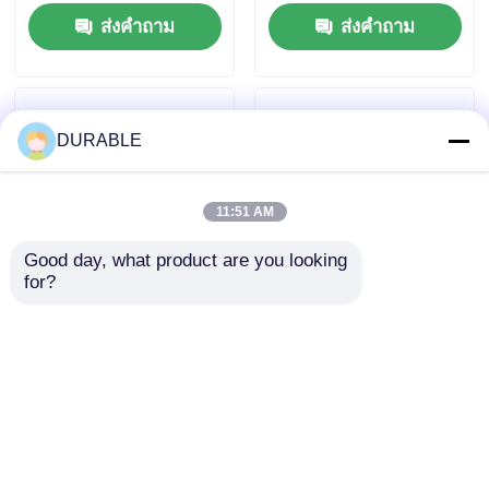
หมุนเหล็กชั้นสูง
เหมาะสำหรับการทำงาน
ส่งคำถาม
ส่งคำถาม
ต่อเนื่องและสภาวะรับน้ำ
หนักมาก
DURABLE
11:51 AM
Good day, what product are you looking 
for?
กว้าง 100 มม ปั๊มน้ําระ
86 KW ปั๊มน้ําดีเซล
บายน้ําระบายน้ําระบาย
ความถี่ 50Hz 60Hz
น้ําระบายน้ําระบายน้ําระ
ออกแบบให้มีผลงานที่
บายน้ําระบายน้ําระบาย
คงที่ในเกษตร การเหมือง
ส่งคำถาม
ส่งคำถาม
น้ํา
แร่และการก่อสร้าง