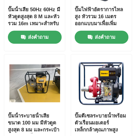
ปั๊มน้ําเสีย 50Hz 60Hz มี
ปั๊มไฟฟ้าอัตราการไหล
หัวดูดสูงสุด 8 M และหัว
สูง หัวรวม 16 เมตร
รวม 16m เหมาะสําหรับ
ออกแบบมาเพื่อเพิ่ม
โรงงานบําบัดน้ําเสีย
ประสิทธิภาพในการ
ส่งคำถาม
ส่งคำถาม
จัดการของเหลวใน
อุตสาหกรรม
ปั๊มน้ําระบายน้ําเสีย
ปั๊มดีเซลระบายน้ำพร้อม
ขนาด 100 มม มีหัวดูด
ตัวเรือนมอเตอร์
สูงสุด 8 มม และกระเป๋า
เหล็กกล้าคุณภาพสูง