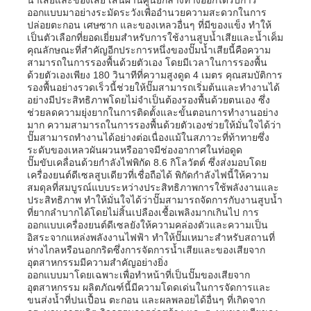
ออกแบบมาอย่างระมัดระวังเพื่ออำนวยความสะดวกในการ
ปล่อยตะกอน เศษซาก และของเหลวอื่นๆ ที่มีของแข็ง ทำให้
เป็นตัวเลือกที่ยอดเยี่ยมสำหรับการใช้งานสูบน้ำเสียและน้ำเค็ม
เกี่ยวกับเรา
คุณลักษณะที่สำคัญอีกประการหนึ่งของปั๊มน้ำเสียนี้คือความ
สามารถในการรองพื้นด้วยตัวเอง โดยมีเวลาในการรองพื้น
ด้วยตัวเองเพียง 180 วินาทีที่ความสูงดูด 4 เมตร คุณสมบัติการ
ทัวร์โรงงาน
รองพื้นอย่างรวดเร็วนี้ช่วยให้ปั๊มสามารถเริ่มต้นและทำงานได้
อย่างมีประสิทธิภาพโดยไม่จำเป็นต้องรองพื้นด้วยตนเอง ซึ่ง
ช่วยลดความยุ่งยากในการติดตั้งและขั้นตอนการทำงานอย่าง
มาก ความสามารถในการรองพื้นด้วยตัวเองช่วยให้มั่นใจได้ว่า
ควบคุมคุณภาพ
ปั๊มสามารถทำงานได้อย่างต่อเนื่องแม้ในสภาวะที่ท้าทายซึ่ง
ระดับของเหลวผันผวนหรืออาจมีช่องอากาศในท่อดูด
ปั๊มขับเคลื่อนด้วยกำลังไฟพิกัด 8.6 กิโลวัตต์ ซึ่งส่งมอบโดย
ติดต่อเรา
เครื่องยนต์ดีเซลสูบเดียวที่เชื่อถือได้ พิกัดกำลังไฟนี้ให้ความ
สมดุลที่สมบูรณ์แบบระหว่างประสิทธิภาพการใช้พลังงานและ
ประสิทธิภาพ ทำให้มั่นใจได้ว่าปั๊มสามารถจัดการกับงานสูบน้ำ
ที่ยากลำบากได้โดยไม่สิ้นเปลืองเชื้อเพลิงมากเกินไป การ
ข่าว
ออกแบบเครื่องยนต์ดีเซลยังให้ความคล่องตัวและความเป็น
อิสระจากแหล่งพลังงานไฟฟ้า ทำให้ปั๊มเหมาะสำหรับสถานที่
ห่างไกลหรือนอกกริดซึ่งการจัดการน้ำเสียและของเสียจาก
ทุกกรณี
อุตสาหกรรมมีความสำคัญอย่างยิ่ง
ออกแบบมาโดยเฉพาะเพื่อทำหน้าที่เป็นปั๊มของเสียจาก
อุตสาหกรรม ผลิตภัณฑ์นี้มีความโดดเด่นในการจัดการและ
ขนส่งน้ำที่ปนเปื้อน ตะกอน และผลพลอยได้อื่นๆ ที่เกิดจาก
ขออ้าง