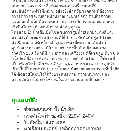
กระบวนการผลิต กิจกรรมการก่อสร้าง และระบบของเสียของ
เทศบาล โครงสร้างที่แข็งแกร่งและเครื่องยนต์ที่มี
ประสิทธิภาพทำให้เหมาะอย่างยิ่งสำหรับภาคส่วนที่ต้องการ
ชุดเครื่องกำเนิดไฟฟ้าดีเซล
การจัดการของเหลวที่ท้าทายอย่างน่าเชื่อถือ รวมถึงสภาพ
แวดล้อมน้ำเค็มที่ความทนทานต่อการกัดกร่อนและความน่า
เชื่อถือในการทำงานมีความสำคัญสูงสุด
โดยสรุป ปั๊มน้ำเสียเป็นโซลูชันการสูบน้ำอเนกประสงค์และ
ชุดเครื่องผลิตเบนซิน
ทรงพลังที่ผสมผสานหัวรวมที่ได้รับการจัดอันดับสูง 16 เมตร
ตัวเรือนมอเตอร์เหล็กกล้าคุณภาพสูงที่ทนทาน เส้นผ่าน
ศูนย์กลางทางออก 100 มม. การรองพื้นด้วยตัวเองอย่าง
ชุดเครื่องกำเนิดไฟฟ้าอินเวอร์เตอร์
รวดเร็ว 180 วินาทีที่ 4 เมตร และเครื่องยนต์ดีเซลสูบเดียว 8.6
กิโลวัตต์ที่มีประสิทธิภาพ เหมาะอย่างยิ่งสำหรับการใช้งานที่
เกี่ยวข้องกับน้ำเสีย ของเสียจากอุตสาหกรรม และการสูบน้ำ
เค็ม ปั๊มนี้โดดเด่นในฐานะปั๊มของเสียจากอุตสาหกรรมที่เชื่อถือ
ชุดเครื่องกำเนิดไฟฟ้าแบบพกพา
ได้ ซึ่งช่วยให้มั่นใจได้ถึงประสิทธิภาพ ความทนทาน และ
ความสะดวกในการใช้งานในสภาพแวดล้อมที่ต้องการ
ชุดเครื่องกำเนิดไฟฟ้าอุตสาหกรรม
คุณสมบัติ:
ชุดเครื่องกำเนิดไฟฟ้าดิจิตอล
ชื่อผลิตภัณฑ์: ปั๊มน้ำเสีย
แรงดันไฟฟ้าของปั๊ม: 220V~240V
ใบพัดปั๊ม: สแตนเลส
เครื่องกําเนิดกรอบเปิด
ตัวเรือนมอเตอร์: เหล็กกล้าคุณภาพสูง