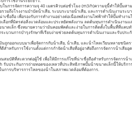
ําหรับการใช้งานระยะยาว.
บบในการจัดการความจุ 40 เมตรคิวบต่อชั่วโมง (m3/h)ความจุนี้ทําให้ปั๊มสาม
วมถึงโรงงานบําบัดน้ําเสีย, ระบบระบายน้ําเสีย, และการดําเนินงานระบายน้
่าเชื่อถือ เพื่อรองรับการทํางานอย่างต่อเนื่องพลังงานไฟฟ้าทําให้ปั๊มทํางานได้อ
เป็นตัวเลือกที่มิตรต่อสิ่งแวดล้อมและประหยัดพลังงาน ลดต้นทุนการดําเนินง
มน้ําขนาดเล็ก ซึ่งหมายความว่ามันคอมพัคต์และง่ายในการติดตั้งในพื้นที่ที่
กระบวนการบํารุงรักษาที่เรียบง่ายช่วยลดต้นทุนการดําเนินงานและรับประกันว่
 มันถูกออกแบบมาเพื่อจัดการกับน้ําเสีย, น้ําเสีย, และน้ําไหลเวียนหลายช
ดีสําหรับการใช้งานตั้งแต่การกําจัดน้ําเสียที่อยู่อาศัยถึงการจัดการน้ําเสี
ณสมบัติที่สะดวกต่อผู้ใช้ เพื่อให้มีการแก้ไขที่น่าเชื่อถือสําหรับการจัดการน้
กันการถ่ายทอดของเหลวที่ประสิทธิภาพปั๊มน้ําขนาดเล็กนี้ให้บริการที่คงไม
ธิภาพในการบริหารการไหลของน้ําในสภาพแวดล้อมที่ต้องการ.