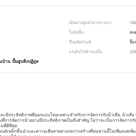
เส้นผ่านศูนย์กลางขาออก:
100
ใบพัดปั๊ม:
สแ
ชื่อผลิตภัณฑ์:
ปั๊ม
แรงดันไฟฟ้าของปั๊ม:
220
,
ในบ้าน
ปั๊มสูบสิ่งปฏิกูล
แกร่งและมีประสิทธิภาพที่ออกแบบโดยเฉพาะสําหรับการจัดการกับน้ําเสีย, น้ําเ
มที่การจัดการน้ําอย่างมีประสิทธิภาพเป็นสิ่งสําคัญ ไม่ว่าจะเป็นการจัดการ
ี่ดีที่สุด
รยนต์เหล็กชั้นนําและความเสียหายทางกลการสร้างที่ทนทานนี้ไม่เพียงแค่เพิ่