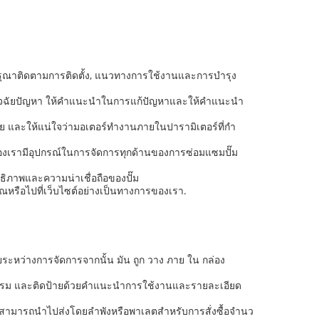
สียกรุณาติดตามการติดตั้ง, แนวทางการใช้งานและการบํารุง
จฉัยปัญหา ให้คําแนะนําในการแก้ปัญหาและให้คําแนะนํา
ละให้แน่ใจว่ามอเตอร์ทํางานภายในปารามิเตอร์ที่กํา
รของเรามีอุปกรณ์ในการจัดการทุกด้านของการซ่อมแซมปั๊ม
ทธิภาพและความน่าเชื่อถือของปั๊ม
งคุณหรือไปที่เว็บไซต์อย่างเป็นทางการของเรา.
ายระหว่างการจัดการจากนั้น มัน ถูก วาง ภาย ใน กล่อง
สาหกรรม และติดป้ายด้วยคําแนะนําการใช้งานและรายละเอียด
๊มสามารถนําไปส่งโดยลําพังหรือพาเลตสําหรับการสั่งซื้อจํานว