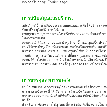
ต้องการในการสูบน้ําเสียของคุณ.
การสนับสนุนและบริการ:
ผลิตภัณฑ์ปั๊มน้ําเสียของเราถูกออกแบบมาเพื่อให้บริการทาง
รักษาที่ระบุในคู่มือการใช้งาน
หากคุณเจอปัญหาทางเทคนิค หรือต้องการความช่วยเหลือกับ
ในการซ่อมแซม.
เราแนะนําให้ตรวจสอบและบํารุงรักษาปั๊มของคุณเป็นประจ
หนดไว้การบํารุงรักษาที่เหมาะสม จะป้องกันความล้มเหลวที
สําหรับบริการและการซ่อมแซม กรุณาใช้ศูนย์บริการที่ได้รั
รวมถึงการดูแลเครื่องยนต์, การเปลี่ยนหมุนและการซ่อมแซ
เรายังให้อะไหล่และอุปกรณ์เสริมสําหรับปั๊มน้ําเสีย เพื่อ
สําหรับทรัพยากรเพิ่มเติม, รวมถึงคู่มือการติดตั้ง, คู่มือก
การบรรจุและการขนส่ง
ปั๊มน้ําเสียแต่ละตัวถูกบรรจุไว้อย่างรอบคอบ เพื่อให้การขน
กระดาษ แข็งแรง ที่ ได้ รับ การ เสริม แข็ง ให้ทน ต่อ การ
การบรรจุรวมอุปกรณ์เสริมที่จําเป็นทั้งหมด คู่มือผู้ใช้แล
สินค้า.
สําหรับการจัดส่ง เราใช้ผู้รับส่งที่น่าเชื่อถือ ที่เชี่ยว