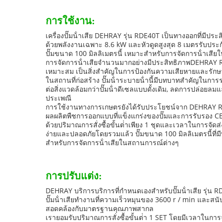
การใช้งาน:
เครื่องปั๊มน้ําเสีย DEHRAY รุ่น RDE40T เป็นทางออกที่มีปร
ด้วยพลังงานเฉพาะ 8.6 kW และหัวดูดสูงสุด 8 เมตรรับประก
ปั๊มขนาด 100 มิลลิเมตรนี้ เหมาะสําหรับการจัดการน้ําเสียใน
การจัดการน้ําเสียจํานวนมากอย่างมีประสิทธิภาพDEHRAY 
เหมาะสม เป็นสิ่งสําคัญในการป้องกันความเสียหายและรัก
ในสถานที่ก่อสร้าง ปั๊มน้ําระบายน้ํานี้มีบทบาทสําคัญในการ
ต่อสิ่งแวดล้อมกว่าปั๊มน้ําดีเซลแบบดั้งเดิม, ลดการปล่อย
ประเพณี
การใช้งานทางการเกษตรยังได้รับประโยชน์จาก DEHRAY RDE
ผลผลิตพืชการออกแบบที่แข็งแกร่งของปั๊มและการรับรอง
ด้วยปริมาณการสั่งซื้อขั้นต่ําเพียง 1 ชุดและเวลาในการจัดส
ง่ายและปลอดภัยโดยรวมแล้ว ปั๊มขนาด 100 มิลลิเมตรนี้ที่มี
สําหรับการจัดการน้ําเสียในสถานการณ์ต่างๆ
การปรับแต่ง:
DEHRAY บริการบริการที่กําหนดเองสําหรับปั๊มน้ําเสีย ร
ปั๊มน้ําเสียทํางานที่ความเร็วหมุนของ 3600 r / min และ
สอดคล้องกับมาตรฐานคุณภาพสากล
เรายอมรับปริมาณการสั่งซื้อขั้นต่ํา 1 SET โดยมีเวลาในการ