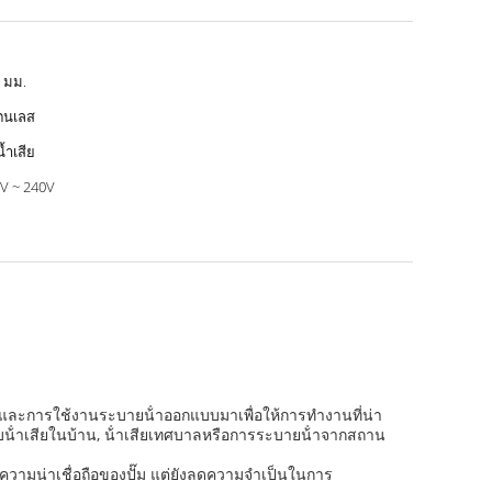
 มม.
ตนเลส
น้ำเสีย
V ~ 240V
สีย และการใช้งานระบายน้ําออกแบบมาเพื่อให้การทํางานที่น่า
กับน้ําเสียในบ้าน, น้ําเสียเทศบาลหรือการระบายน้ําจากสถาน
มความน่าเชื่อถือของปั๊ม แต่ยังลดความจําเป็นในการ