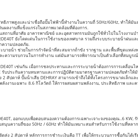
ะสิทธิภาพสูงและน่าเชื่อถือปั๊มไฟฟ้านี้ทํางานในความถี่ 50Hz/60Hz, ทําให
ันผลงานที่แข็งแกร่งในสภาพแวดล้อมที่ต้องการ.
สถานที่อาศัย อาคารพาณิชย์ และอุตสาหกรรมมันถูกใช้ทั่วไปในโรงงานบําบัดน้ํา
RDE40T ยังโดดเด่นในการใช้งานของเทศบาล รวมถึงระบบระบายน้ําฝนและโคร
ษาความปลอดภัย.
ระบายน้ํา ช่วยในการกําจัดน้ําที่สะสมจากถ้ําขัง รากฐาน และพื้นที่ขุดแหล่
ลมและความรบกวนในการทํางาน แต่มันสามารถพิจารณาเป็นตัวเลือกที่สมบูรณ์แ
40T เช่นกัน เมื่อการชลประทานและการระบายน้ําต้องการการเคลื่อนไหวข
 CE รับประกันความทนทานและการปฏิบัติตามมาตรฐานความปลอดภัยทําให้ม
่ง 2 สัปดาห์ ปั๊มน้ําเสีย DEHRAY สามารถเข้าถึงได้ทั้งโครงการขนาดเล็กแล
พลังงานเฉพาะ 8.6 กิโลวัตถ์ ให้การผสมผสานพลังงาน, ประสิทธิภาพ และความหล
ุ่น RDE40T, ออกแบบเพื่อตอบสนองความต้องการเฉพาะเจาะจงของคุณ..6 KW, 
สนับสนุนความถี่ของ 50Hz / 60Hz ทําให้มันเหมาะสมสําหรับการใช้งานที่หล
จัดส่ง 2 สัปดาห์ หลักการการชําระเงินคือ TT เพื่อให้กระบวนการซื้อกันได้