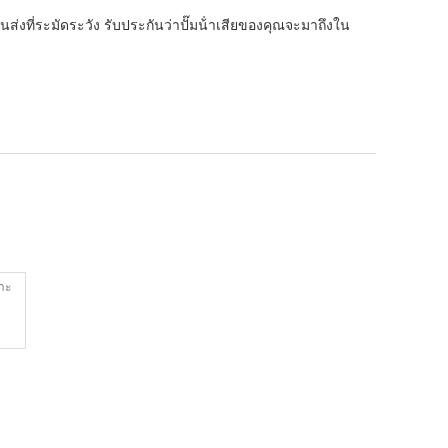
่งที่ระมัดระวัง รับประกันว่าปั๊มน้ําเสียของคุณจะมาถึงใน