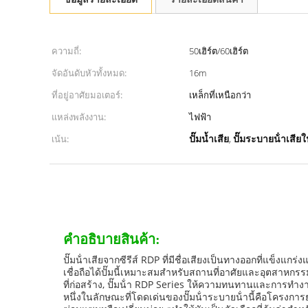
ความถี่:
50เฮิร์ต/60เฮิร์ต
จัดอันดับหัวทั้งหมด:
16m
ที่อยู่อาศัยมอเตอร์:
เหล็กที่เหนือกว่า
แหล่งพลังงาน:
ไฟฟ้า
เน้น:
,
ปั๊มน้ำเสีย
ปั๊มระบายน้ําเสีย
คําอธิบายสินค้า:
ปั๊มน้ําเสียจากซีรีส์ RDP ที่มีชื่อเสียงเป็นทางออกที่แข็ง
เชื่อถือได้ปั๊มนี้เหมาะสมสําหรับสถานที่อาศัยและอุตสาหกรร
ที่ก่อสร้าง, ปั๊มน้ํา RDP Series ให้ความทนทานและการทํางานท
หนึ่งในลักษณะที่โดดเด่นของปั๊มน้ําระบายน้ํานี้คือโครงกา