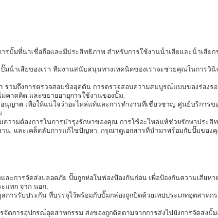
การปั๊มที่น่าเชื่อถือและมีประสิทธิภาพ สําหรับการใช้งานน้ําเสียและน้ําเ
ปั๊มน้ําเสียของเรา ทีมงานสนับสนุนทางเทคนิคของเราจะช่วยคุณในการวินิ
ํา รวมถึงการตรวจสอบข้ออุดตัน การตรวจสอบความสมบูรณ์แบบของร่องรอย แ
่ไม่คาดคิด และขยายอายุการใช้งานของปั๊ม.
บอนุญาต เพื่อให้แน่ใจว่าอะไหล่แท้และการทํางานที่เชี่ยวชาญ ศูนย์บริกา
ม
รองรับความต้องการในการบํารุงรักษาของคุณ การใช้อะไหล่แท้ช่วยรักษาประสิ
ารใช้งาน, และเคล็ดลับการแก้ไขปัญหา, กรุณาดูเอกสารที่นํามาพร้อมกับปั๊มขอ
ส่งและการจัดส่งปลอดภัย ปั๊มถูกห่อในฟองป้องกันก่อน เพื่อป้องกันความเสียห
 กระแทก จาก นอก.
ะข้อมูลการรับประกัน ที่บรรจุไว้พร้อมกับปั๊มกล่องถูกปิดด้วยเทปประเภทอุต
ชาญในการจัดการอุปกรณ์อุตสาหกรรม ส่งของถูกติดตามจากการส่งไปยังการจัดส่งปั