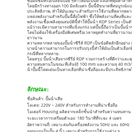
ซ่อมแซมหรือเปลี่ยนบ่อย ๆทําให้มันเป็นตัวเลือกที่คุ้มค่าส
โดยมีกว้างทางออก 100 มิลลิเมตร ปั๊มนี้มีขนาดที่สมบูรณ์แ
ประสิทธิภาพ, ทําให้มันเหมาะสําหรับการใช้งานที่หลากหลายร
แหล่งพลังงานสําหรับปั๊มนี้คือไฟฟ้า ซึ่งให้พลังงานที่คงที่และน
พลังงานเชื้อเพลิงคุณสมบัตินี้ทําให้ปั๊มน้ํา RDP Series 
แม้ว่าจะมีความสามารถที่แข็งแกร่ง แต่ปั๊มนี้ถือว่าเป็นปั๊
โดยไม่ต้องใช้เครื่องมือพิเศษหรือเวลาหยุดทํางานที่ยาวนาน
ยาวนาน
ความหลากหลายของปั๊มน้ําซีรีส์ RDP เป็นข้อดีหลักอีกอย่าง
บายน้ําความสามารถในการปรับปรุงนี้ทําให้มันเป็นตัวเลือกที่
กรณีที่หลากหลาย.
โดยสรุป ปั๊มน้ําเสียจากซีรีย์ RDP รวมการสร้างที่ดีกว่าและคุ
ความทนทานในขณะที่เส้น径 100 mm และความจุ 40 m3/h รับประ
น้ําปั๊มนี้โดดเด่นเป็นทางเลือกที่น่าเชื่อถือและมีประสิท
ลักษณะ:
ชื่อสินค้า: ปั๊มน้ําเสีย
โลเตจ: 220V ~ 240V สําหรับการทํางานที่น่าเชื่อถือ
โมเตอร์ Housing ผลิตจากเหล็กชั้นนําสําหรับความทนทาน
ระยะเวลาการเตรียมตัวเอง: 180 วินาทีที่ระยะ 4 เมตร
อัตราความถี่: เหมาะสมกับเครื่องพลังงาน 50Hz และ 60Hz
ออกแบบเป็นปั๊ม 4 นิ้ว เหมาะสําหรับการใช้งานต่าง ๆ