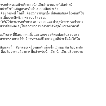
ารถถ่ายทอดน้ําเสียและน้ําเสียจํานวนมากได้อย่างมี
ําซึ่งเป็นปัญหาทั่วไปในระบบปั๊มน้ําเสีย.
ย่างคงที่ โดยไม่ต้องมีการหยุดยั้ง ที่มักพบกับเครื่องอื่นที่ใช้
านและเพิ่มประสิทธิภาพระบบโดยรวม
แคบทําให้ผู้ใช้สามารถทําการตรวจสอบและบํารุงรักษาประจําการ
าปั๊มยังคงอยู่ในสภาพการทํางานที่ดีที่สุดในช่วงเวลาที่
นิดรวมถึงสารที่มีอนุภาคแข็งและเศษขยะที่พบบ่อยในระบบระ
ยอุตสาหกรรมการให้บริการทางแก้ไขการสูบที่น่าเชื่อถือได้ใน
ําเสียและน้ําเสียกล่องเครื่องยนต์เหล็กชั้นนําของมันรับประกัน
่ว่าคุณต้องการปั๊มสําหรับน้ําเสีย, น้ําเสีย, หรือระบาย