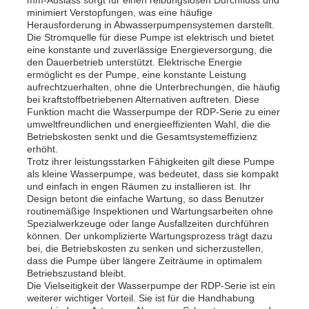
minimiert Verstopfungen, was eine häufige
Herausforderung in Abwasserpumpensystemen darstellt.
Die Stromquelle für diese Pumpe ist elektrisch und bietet
Über uns
eine konstante und zuverlässige Energieversorgung, die
den Dauerbetrieb unterstützt. Elektrische Energie
ermöglicht es der Pumpe, eine konstante Leistung
Fabrik Tour
aufrechtzuerhalten, ohne die Unterbrechungen, die häufig
bei kraftstoffbetriebenen Alternativen auftreten. Diese
Funktion macht die Wasserpumpe der RDP-Serie zu einer
umweltfreundlichen und energieeffizienten Wahl, die die
Qualitätskontrolle
Betriebskosten senkt und die Gesamtsystemeffizienz
erhöht.
Trotz ihrer leistungsstarken Fähigkeiten gilt diese Pumpe
Kontakt
als kleine Wasserpumpe, was bedeutet, dass sie kompakt
und einfach in engen Räumen zu installieren ist. Ihr
Design betont die einfache Wartung, so dass Benutzer
routinemäßige Inspektionen und Wartungsarbeiten ohne
Nachrichten
Spezialwerkzeuge oder lange Ausfallzeiten durchführen
können. Der unkomplizierte Wartungsprozess trägt dazu
bei, die Betriebskosten zu senken und sicherzustellen,
Alle Fälle
dass die Pumpe über längere Zeiträume in optimalem
Betriebszustand bleibt.
Die Vielseitigkeit der Wasserpumpe der RDP-Serie ist ein
weiterer wichtiger Vorteil. Sie ist für die Handhabung
Referenzen