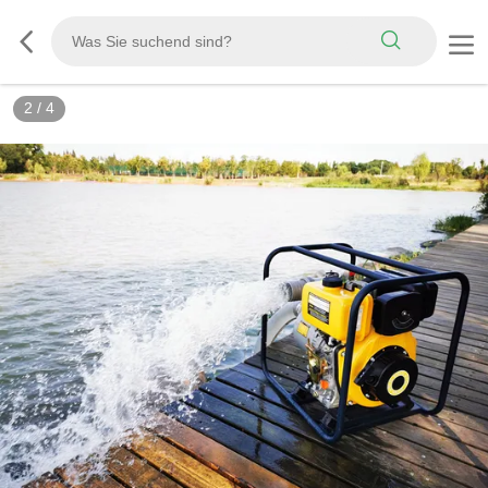
3
/
4