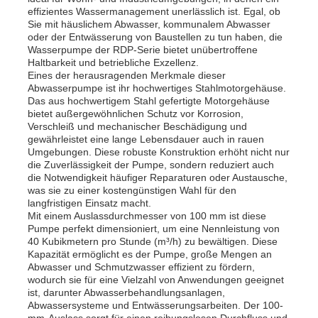
effizientes Wassermanagement unerlässlich ist. Egal, ob
Sie mit häuslichem Abwasser, kommunalem Abwasser
oder der Entwässerung von Baustellen zu tun haben, die
Wasserpumpe der RDP-Serie bietet unübertroffene
Haltbarkeit und betriebliche Exzellenz.
Eines der herausragenden Merkmale dieser
Abwasserpumpe ist ihr hochwertiges Stahlmotorgehäuse.
Das aus hochwertigem Stahl gefertigte Motorgehäuse
bietet außergewöhnlichen Schutz vor Korrosion,
Verschleiß und mechanischer Beschädigung und
gewährleistet eine lange Lebensdauer auch in rauen
Umgebungen. Diese robuste Konstruktion erhöht nicht nur
die Zuverlässigkeit der Pumpe, sondern reduziert auch
die Notwendigkeit häufiger Reparaturen oder Austausche,
was sie zu einer kostengünstigen Wahl für den
langfristigen Einsatz macht.
Mit einem Auslassdurchmesser von 100 mm ist diese
Startseite
Pumpe perfekt dimensioniert, um eine Nennleistung von
40 Kubikmetern pro Stunde (m³/h) zu bewältigen. Diese
Kapazität ermöglicht es der Pumpe, große Mengen an
Abwasser und Schmutzwasser effizient zu fördern,
Produkte
wodurch sie für eine Vielzahl von Anwendungen geeignet
ist, darunter Abwasserbehandlungsanlagen,
Abwassersysteme und Entwässerungsarbeiten. Der 100-
Videos
mm-Auslass sorgt für einen reibungslosen Durchfluss und