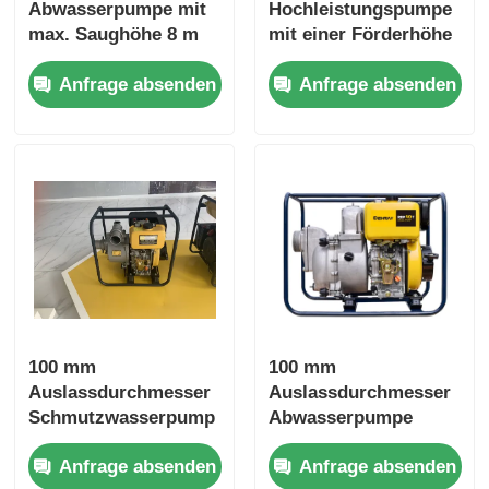
Abwasserpumpe mit
Hochleistungspumpe
max. Saughöhe 8 m
mit einer Förderhöhe
und Nennförderhöhe
von 16 m, konzipiert
Anfrage absenden
Anfrage absenden
16 m, geeignet für
zur Steigerung der
Kläranlagen
Produktivität in
industriellen
Flüssigkeitshandhabu
ngsanwendungen
100 mm
100 mm
Auslassdurchmesser
Auslassdurchmesser
Schmutzwasserpump
Abwasserpumpe
e mit max. Saughöhe
Nennkopf
Anfrage absenden
Anfrage absenden
8 m und
Gesamtkopf 16 m