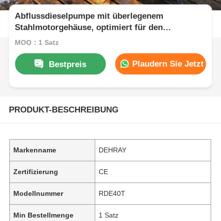
Abflussdieselpumpe mit überlegenem
Stahlmotorgehäuse, optimiert für den
Dauerbetrieb und bei hohen Belastungen
MOQ：1 Satz
Plaudern Sie Jetzt
Bestpreis
PRODUKT-BESCHREIBUNG
Markenname
DEHRAY
Zertifizierung
CE
Modellnummer
RDE40T
Min Bestellmenge
1 Satz