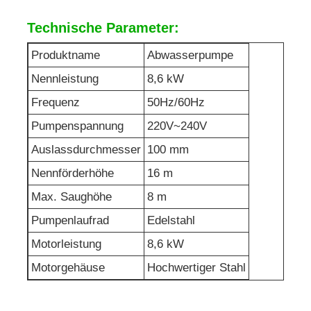
Technische Parameter:
Abwasserpumpe
Produktname
Abwasserpumpe
Nennleistung
8,6 kW
Frequenz
50Hz/60Hz
Pumpenspannung
220V~240V
Auslassdurchmesser
100 mm
Nennförderhöhe
16 m
Max. Saughöhe
8 m
Pumpenlaufrad
Edelstahl
Motorleistung
8,6 kW
Motorgehäuse
Hochwertiger Stahl