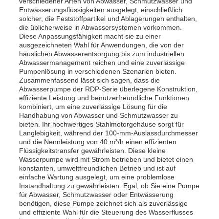
verschiedener Arten von Abwasser, Schmutzwasser und
Entwässerungsflüssigkeiten ausgelegt, einschließlich
solcher, die Feststoffpartikel und Ablagerungen enthalten,
Dieselgeneratorsatz
die üblicherweise in Abwassersystemen vorkommen.
Diese Anpassungsfähigkeit macht sie zu einer
ausgezeichneten Wahl für Anwendungen, die von der
häuslichen Abwasserentsorgung bis zum industriellen
Benzingenerator-Satz
Abwassermanagement reichen und eine zuverlässige
Pumpenlösung in verschiedenen Szenarien bieten.
Zusammenfassend lässt sich sagen, dass die
Inverter-Generator-Set
Abwasserpumpe der RDP-Serie überlegene Konstruktion,
effiziente Leistung und benutzerfreundliche Funktionen
kombiniert, um eine zuverlässige Lösung für die
Handhabung von Abwasser und Schmutzwasser zu
Portables Generatorset
bieten. Ihr hochwertiges Stahlmotorgehäuse sorgt für
Langlebigkeit, während der 100-mm-Auslassdurchmesser
und die Nennleistung von 40 m³/h einen effizienten
Industrieller Generatorsatz
Flüssigkeitstransfer gewährleisten. Diese kleine
Wasserpumpe wird mit Strom betrieben und bietet einen
konstanten, umweltfreundlichen Betrieb und ist auf
einfache Wartung ausgelegt, um eine problemlose
Digitaler Generatorsatz
Instandhaltung zu gewährleisten. Egal, ob Sie eine Pumpe
für Abwasser, Schmutzwasser oder Entwässerung
benötigen, diese Pumpe zeichnet sich als zuverlässige
Open Frame Generator
und effiziente Wahl für die Steuerung des Wasserflusses