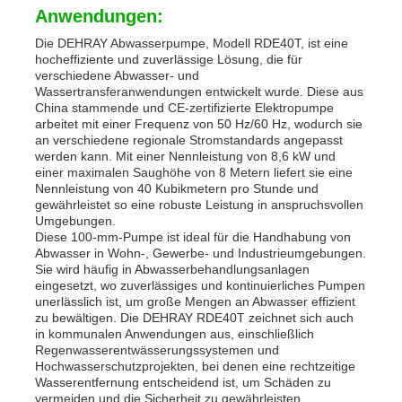
Anwendungen:
Die DEHRAY Abwasserpumpe, Modell RDE40T, ist eine
hocheffiziente und zuverlässige Lösung, die für
verschiedene Abwasser- und
Wassertransferanwendungen entwickelt wurde. Diese aus
China stammende und CE-zertifizierte Elektropumpe
arbeitet mit einer Frequenz von 50 Hz/60 Hz, wodurch sie
an verschiedene regionale Stromstandards angepasst
werden kann. Mit einer Nennleistung von 8,6 kW und
einer maximalen Saughöhe von 8 Metern liefert sie eine
Nennleistung von 40 Kubikmetern pro Stunde und
gewährleistet so eine robuste Leistung in anspruchsvollen
Umgebungen.
Diese 100-mm-Pumpe ist ideal für die Handhabung von
Abwasser in Wohn-, Gewerbe- und Industrieumgebungen.
Sie wird häufig in Abwasserbehandlungsanlagen
eingesetzt, wo zuverlässiges und kontinuierliches Pumpen
unerlässlich ist, um große Mengen an Abwasser effizient
zu bewältigen. Die DEHRAY RDE40T zeichnet sich auch
in kommunalen Anwendungen aus, einschließlich
Regenwasserentwässerungssystemen und
Hochwasserschutzprojekten, bei denen eine rechtzeitige
Wasserentfernung entscheidend ist, um Schäden zu
vermeiden und die Sicherheit zu gewährleisten.