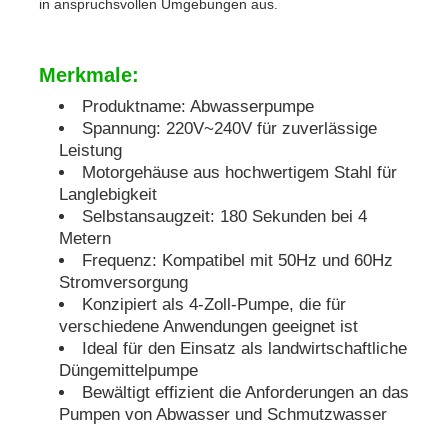
in anspruchsvollen Umgebungen aus.
schalldichter Generatorsatz
Merkmale:
Produktname: Abwasserpumpe
Hauptgebrauchsgenerator
Spannung: 220V~240V für zuverlässige
Leistung
Motorgehäuse aus hochwertigem Stahl für
Überdachungs-Generator-Satz
Langlebigkeit
Selbstansaugzeit: 180 Sekunden bei 4
Metern
Geräuscharmer Generator
Frequenz: Kompatibel mit 50Hz und 60Hz
Stromversorgung
Generatorwartung
Konzipiert als 4-Zoll-Pumpe, die für
verschiedene Anwendungen geeignet ist
Ideal für den Einsatz als landwirtschaftliche
Schweißgeneratorsatz
Düngemittelpumpe
Bewältigt effizient die Anforderungen an das
Pumpen von Abwasser und Schmutzwasser
Dieselmotor des Generators