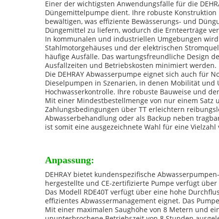
Einer der wichtigsten Anwendungsfälle für die DEHR
Düngemittelpumpe dient. Ihre robuste Konstruktion u
bewältigen, was effiziente Bewässerungs- und Düngun
Düngemittel zu liefern, wodurch die Ernteerträge v
In kommunalen und industriellen Umgebungen wird
Stahlmotorgehäuses und der elektrischen Stromquell
häufige Ausfälle. Das wartungsfreundliche Design 
Ausfallzeiten und Betriebskosten minimiert werden.
Die DEHRAY Abwasserpumpe eignet sich auch für Notf
Dieselpumpen in Szenarien, in denen Mobilität und U
Hochwasserkontrolle. Ihre robuste Bauweise und der 
Mit einer Mindestbestellmenge von nur einem Satz u
Zahlungsbedingungen über TT erleichtern reibungslo
Abwasserbehandlung oder als Backup neben tragbare
ist somit eine ausgezeichnete Wahl für eine Vielzah
Anpassung:
DEHRAY bietet kundenspezifische Abwasserpumpen-Ser
hergestellte und CE-zertifizierte Pumpe verfügt übe
Das Modell RDE40T verfügt über eine hohe Durchflus
effizientes Abwassermanagement eignet. Das Pumpenl
Mit einer maximalen Saughöhe von 8 Metern und eine
ununterbrochene Betriebszeit von 8 Stunden ausge