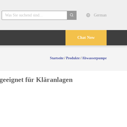
German
search
Chat Now
Startseite
/
Produkte
/
Abwasserpumpe
eeignet für Kläranlagen