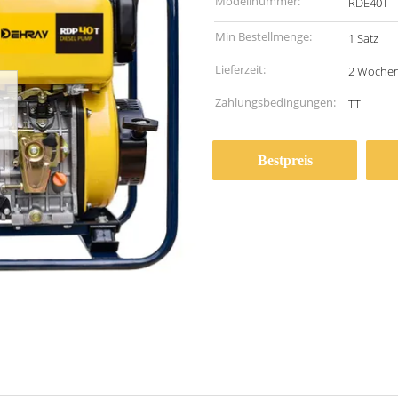
Modellnummer:
RDE40T
Min Bestellmenge:
1 Satz
Lieferzeit:
2 Woche
Zahlungsbedingungen:
TT
Bestpreis