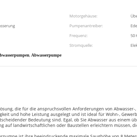
Motorgehäuse:
Übe
ässerung
Pumpenantreiber:
Ede
Frequenz:
50 
Stromquelle:
Ele
,
abwasserpumpen
Abwasserpumpe
 Lösung, die für die anspruchsvollen Anforderungen von Abwasser
gkeit und hohe Leistung ausgelegt und ist ideal für Wohn-, Gewe
tscheidender Bedeutung sind. Egal, ob Sie Abwasser aus einem übe
auf landwirtschaftlichen oder Baustellen erleichtern müssen, die
pumpe ist ihre beeindruckende maximale Saughöhe von 8 Metern. D