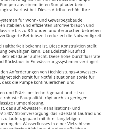
im Pumpen aus einem tiefen Sumpf oder beim
kraftverlust bei. Dieses Attribut erhöht ihre
en Systemen für Wohn- und Gewerbegebäude
inen stabilen und effizienten Stromverbrauch und
 dass sie bis zu 8 Stunden ununterbrochen betrieben
erlängerte Betriebszeit reduziert die Notwendigkeit
altbarkeit bekannt ist. Diese Konstruktion stellt
ung bewältigen kann. Das Edelstahl-Laufrad
 Betriebsdauer aufrecht. Diese hohe Durchflussrate
nd Rückstaus in Entwässerungssystemen verringert
ie den Anforderungen von Hochleistungs-Abwasser-
net sich somit für Notfallsituationen sowie für
r, dass die Pumpe kontinuierlichen und
n und Präzisionstechnik gebaut und ist so
 robuste Bauqualität trägt auch zu geringen
rlässige Pumpenlösung.
st, das auf Abwasser-, Kanalisations- und
0V-240V-Stromversorgung, das Edelstahl-Laufrad und
zu laufen, gepaart mit ihrer langlebigen
erung des Wasserflusses in einer Vielzahl von
uverlässige Wahl aus, die einen effektiven,