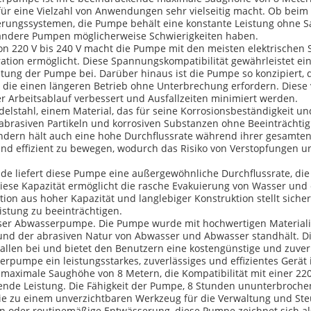
 für eine Vielzahl von Anwendungen sehr vielseitig macht. Ob be
ungssystemen, die Pumpe behält eine konstante Leistung ohne Saug
 andere Pumpen möglicherweise Schwierigkeiten haben.
on 220 V bis 240 V macht die Pumpe mit den meisten elektrisch
gration ermöglicht. Diese Spannungskompatibilität gewährleistet e
stung der Pumpe bei. Darüber hinaus ist die Pumpe so konzipiert,
die einen längeren Betrieb ohne Unterbrechung erfordern. Diese v
 Arbeitsablauf verbessert und Ausfallzeiten minimiert werden.
stahl, einem Material, das für seine Korrosionsbeständigkeit und H
brasiven Partikeln und korrosiven Substanzen ohne Beeinträchtig
ndern hält auch eine hohe Durchflussrate während ihrer gesamten
nd effizient zu bewegen, wodurch das Risiko von Verstopfungen u
nde liefert diese Pumpe eine außergewöhnliche Durchflussrate, d
 Kapazität ermöglicht die rasche Evakuierung von Wasser und eig
on aus hoher Kapazität und langlebiger Konstruktion stellt siche
istung zu beeinträchtigen.
eser Abwasserpumpe. Die Pumpe wurde mit hochwertigen Materialie
nd der abrasiven Natur von Abwasser und Abwasser standhält. Die
len bei und bietet den Benutzern eine kostengünstige und zuve
pumpe ein leistungsstarkes, zuverlässiges und effizientes Gerät i
maximale Saughöhe von 8 Metern, die Kompatibilität mit einer 22
ende Leistung. Die Fähigkeit der Pumpe, 8 Stunden ununterbrochen 
ie zu einem unverzichtbaren Werkzeug für die Verwaltung und Steu
der routinemäßige Entwässerung, diese Pumpe zeichnet sich als z