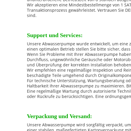
Wir akzeptieren eine Mindestbestellmenge von 1 SAT
Transaktionsprozess gewährleistet. Vertrauen Sie 
sind.
Support und Services:
Unsere Abwasserpumpe wurde entwickelt, um eine z
einen optimalen Betrieb stellen Sie bitte sicher, da
Wenn Sie Probleme mit Ihrer Abwasserpumpe haben, 
Durchfluss, ungewöhnliche Geräusche oder Motorüb
und Überprüfung der korrekten Installation behobe
Wir empfehlen eine regelmäßige Inspektion und Rei
beschädigte Teile umgehend durch Originalkomponent
Für technische Unterstützung, Wartungsberatung ode
Haltbarkeit Ihrer Abwasserpumpe zu maximieren. Bit
Eine regelmäßige Wartung durch autorisierte Techni
oder Rückrufe zu berücksichtigen. Eine ordnungsgem
Verpackung und Versand:
Unsere Abwasserpumpe wird sorgfältig verpackt, um 
einer stabilen, maßgefertigten Kartonverpackung mi