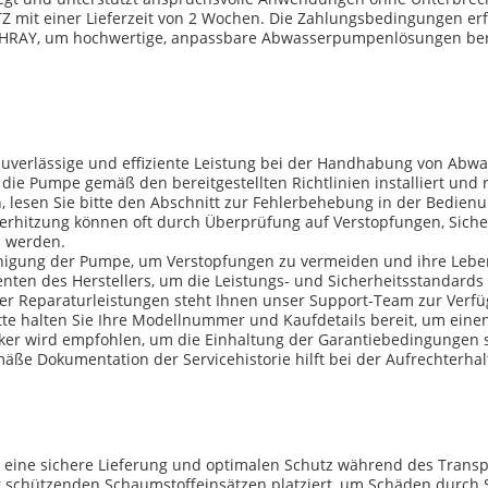
Z mit einer Lieferzeit von 2 Wochen. Die Zahlungsbedingungen erf
DEHRAY, um hochwertige, anpassbare Abwasserpumpenlösungen berei
uverlässige und effiziente Leistung bei der Handhabung von Abw
ss die Pumpe gemäß den bereitgestellten Richtlinien installiert und
lesen Sie bitte den Abschnitt zur Fehlerbehebung in der Bedienu
erhitzung können oft durch Überprüfung auf Verstopfungen, Sic
n werden.
nigung der Pumpe, um Verstopfungen zu vermeiden und ihre Leben
en des Herstellers, um die Leistungs- und Sicherheitsstandards 
r Reparaturleistungen steht Ihnen unser Support-Team zur Verfüg
te halten Sie Ihre Modellnummer und Kaufdetails bereit, um einen
ker wird empfohlen, um die Einhaltung der Garantiebedingungen s
äße Dokumentation der Servicehistorie hilft bei der Aufrechterha
eine sichere Lieferung und optimalen Schutz während des Transpo
t schützenden Schaumstoffeinsätzen platziert, um Schäden durch 