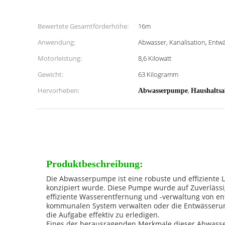
Bewertete Gesamtförderhöhe:
16m
Anwendung:
Abwasser, Kanalisation, Entw
Motorleistung:
8,6 Kilowatt
Gewicht:
63 Kilogramm
Hervorheben:
,
Abwasserpumpe
Haushalts
Produktbeschreibung:
Die Abwasserpumpe ist eine robuste und effiziente
konzipiert wurde. Diese Pumpe wurde auf Zuverlässi
effiziente Wasserentfernung und -verwaltung von en
kommunalen System verwalten oder die Entwässerung 
die Aufgabe effektiv zu erledigen.
Eines der herausragenden Merkmale dieser Abwasser