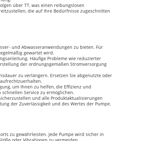
olgen über TT, was einen reibungslosen
tzustellen, die auf Ihre Bedürfnisse zugeschnitten
asser- und Abwasseranwendungen zu bieten. Für
 regelmäßig gewartet wird.
ngsanleitung. Häufige Probleme wie reduzierter
herstellung der ordnungsgemäßen Stromversorgung
sdauer zu verlängern. Ersetzen Sie abgenutzte oder
aufrechtzuerhalten.
ung, um Ihnen zu helfen, die Effizienz und
 schnellen Service zu ermöglichen.
icherzustellen und alle Produktaktualisierungen
ltung der Zuverlässigkeit und des Wertes der Pumpe.
rts zu gewährleisten. Jede Pumpe wird sicher in
Stöße oder Vibrationen zu vermeiden.