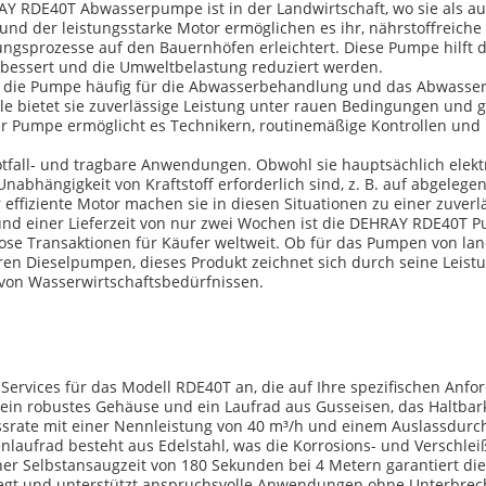
AY RDE40T Abwasserpumpe ist in der Landwirtschaft, wo sie als a
nd der leistungsstarke Motor ermöglichen es ihr, nährstoffreiche 
gsprozesse auf den Bauernhöfen erleichtert. Diese Pumpe hilft de
erbessert und die Umweltbelastung reduziert werden.
 die Pumpe häufig für die Abwasserbehandlung und das Abwasser
e bietet sie zuverlässige Leistung unter rauen Bedingungen und g
der Pumpe ermöglicht es Technikern, routinemäßige Kontrollen un
all- und tragbare Anwendungen. Obwohl sie hauptsächlich elektri
nabhängigkeit von Kraftstoff erforderlich sind, z. B. auf abgele
effiziente Motor machen sie in diesen Situationen zu einer zuver
nd einer Lieferzeit von nur zwei Wochen ist die DEHRAY RDE40T Pu
se Transaktionen für Käufer weltweit. Ob für das Pumpen von lan
n Dieselpumpen, dieses Produkt zeichnet sich durch seine Leistu
l von Wasserwirtschaftsbedürfnissen.
vices für das Modell RDE40T an, die auf Ihre spezifischen Anfo
r ein robustes Gehäuse und ein Laufrad aus Gusseisen, das Haltbark
srate mit einer Nennleistung von 40 m³/h und einem Auslassdurch
aufrad besteht aus Edelstahl, was die Korrosions- und Verschleißf
r Selbstansaugzeit von 180 Sekunden bei 4 Metern garantiert dies
legt und unterstützt anspruchsvolle Anwendungen ohne Unterbrec