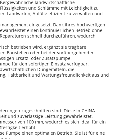
ußergewöhnliche landwirtschaftliche
Flüssigkeiten und Schlämme mit Leichtigkeit zu
n Landwirten, Abfälle effizient zu verwalten und
management eingesetzt. Dank ihres hochwertigen
ewährleistet einen kontinuierlichen Betrieb ohne
d Reparaturen schnell durchzuführen, wodurch
sch betrieben wird, ergänzt sie tragbare
genen Baustellen oder bei der vorübergehenden
lässigen Ersatz- oder Zusatzpumpe.
mpe für den sofortigen Einsatz verfügbar.
dwirtschaftlichen Düngemitteln, die
ng, Haltbarkeit und Wartungsfreundlichkeit aus und
rderungen zugeschnitten sind. Diese in CHINA
eit und zuverlässige Leistung gewährleistet.
messer von 100 mm, wodurch es sich ideal für ein
estigkeit erhöht.
e Pumpe einen optimalen Betrieb. Sie ist für eine
hung.