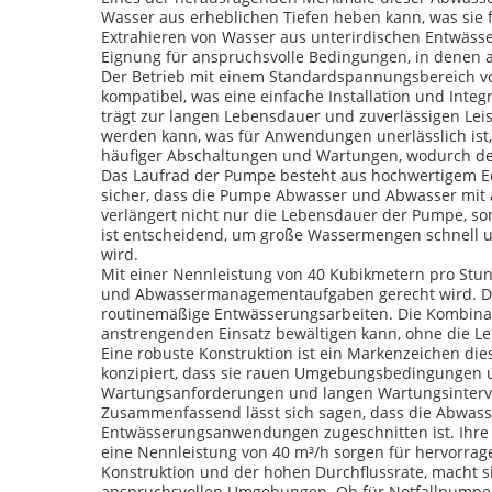
Wasser aus erheblichen Tiefen heben kann, was sie
Extrahieren von Wasser aus unterirdischen Entwässer
Eignung für anspruchsvolle Bedingungen, in denen
Der Betrieb mit einem Standardspannungsbereich v
kompatibel, was eine einfache Installation und Inte
trägt zur langen Lebensdauer und zuverlässigen Lei
werden kann, was für Anwendungen unerlässlich ist, 
häufiger Abschaltungen und Wartungen, wodurch der
Das Laufrad der Pumpe besteht aus hochwertigem Edel
sicher, dass die Pumpe Abwasser und Abwasser mit a
verlängert nicht nur die Lebensdauer der Pumpe, so
ist entscheidend, um große Wassermengen schnell u
wird.
Mit einer Nennleistung von 40 Kubikmetern pro Stu
und Abwassermanagementaufgaben gerecht wird. Diese
routinemäßige Entwässerungsarbeiten. Die Kombinati
anstrengenden Einsatz bewältigen kann, ohne die Le
Eine robuste Konstruktion ist ein Markenzeichen di
konzipiert, dass sie rauen Umgebungsbedingungen u
Wartungsanforderungen und langen Wartungsinterval
Zusammenfassend lässt sich sagen, dass die Abwasser
Entwässerungsanwendungen zugeschnitten ist. Ihre 
eine Nennleistung von 40 m³/h sorgen für hervorrag
Konstruktion und der hohen Durchflussrate, macht s
anspruchsvollen Umgebungen. Ob für Notfallpumpen o