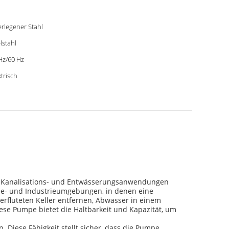
rlegener Stahl
lstahl
Hz/60 Hz
ktrisch
-, Kanalisations- und Entwässerungsanwendungen
rbe- und Industrieumgebungen, in denen eine
rfluteten Keller entfernen, Abwasser in einem
se Pumpe bietet die Haltbarkeit und Kapazität, um
iese Fähigkeit stellt sicher, dass die Pumpe