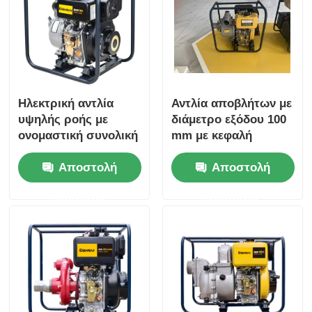
Ηλεκτρική αντλία
Αντλία αποβλήτων με
υψηλής ροής με
διάμετρο εξόδου 100
ονομαστική συνολική
mm με κεφαλή
μανομετρική πίεση
μέγιστης
Αποστολή
Αποστολή
16m σχεδιασμένη για
αναρρόφησης 8 M και
την ενίσχυση της
ανώτερο ατσάλινο
ερώτησης
ερώτησης
παραγωγικότητας σε
κιβώτιο κινητήρα
βιομηχανικές
σχεδιασμένο για
εργασίες διαχείρισης
χειρισμό αποβλήτων
υγρών