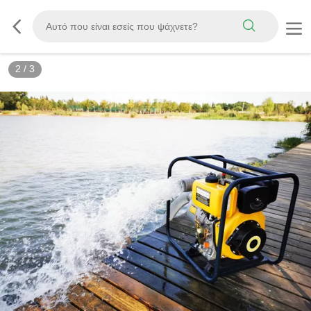
3
/
3