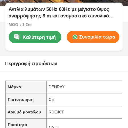
Αντλία λυμάτων 50Hz 60Hz με μέγιστο ύψος
αναρρόφησης 8 m και ονομαστικό συνολικό
μανομετρικό ύψος 16 m Κατάλληλη για μονάδες
MOQ：1 Σετ
επεξεργασίας λυμάτων
Συνομιλία τώρα
Καλύτερη τιμή
Περιγραφή προϊόντων
Μάρκα
DEHRAY
Πιστοποίηση
CE
Αριθμό μοντέλου
RDE40T
Ποσότητα
1 Σετ