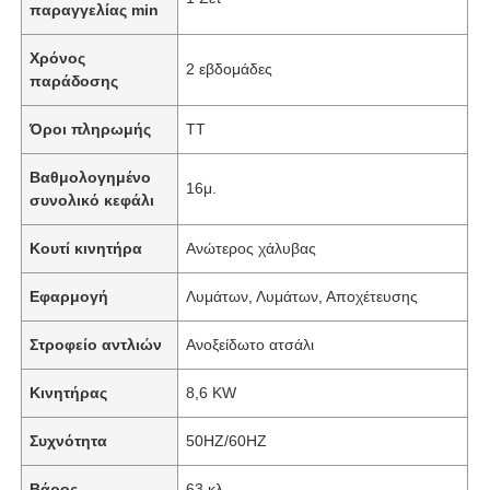
παραγγελίας min
Χρόνος
2 εβδομάδες
παράδοσης
Όροι πληρωμής
TT
Βαθμολογημένο
16μ.
συνολικό κεφάλι
Κουτί κινητήρα
Ανώτερος χάλυβας
Εφαρμογή
Λυμάτων, Λυμάτων, Αποχέτευσης
Στροφείο αντλιών
Ανοξείδωτο ατσάλι
Κινητήρας
8,6 KW
Συχνότητα
50HZ/60HZ
Βάρος
63 κλ