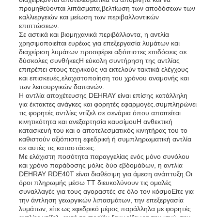
προμηθεύονται λιπάσματα,βελτίωση των αποδόσεων των
καλλιεργειών και μείωση των περιβαλλοντικών
επιπτώσεων.
Σε αστικά και βιομηχανικά περιβάλλοντα, η αντλία
χρησιμοποιείται ευρέως για επεξεργασία λυμάτων και
διαχείριση λυμάτων.προσφέρει αξιόπιστες επιδόσεις σε
δύσκολες συνθήκεςΗ εύκολη συντήρηση της αντλίας
επιτρέπει στους τεχνικούς να εκτελούν τακτικά ελέγχους
και επισκευές,ελαχιστοποίηση του χρόνου αναμονής και
των λειτουργικών δαπανών.
Η αντλία αποχέτευσης DEHRAY είναι επίσης κατάλληλη
για έκτακτες ανάγκες και φορητές εφαρμογές.συμπληρώνει
τις φορητές αντλίες ντίζελ σε σενάρια όπου απαιτείται
κινητικότητα και ανεξαρτησία καυσίμουΗ ανθεκτική
κατασκευή του και ο αποτελεσματικός κινητήρας του το
καθιστούν αξιόπιστη εφεδρική ή συμπληρωματική αντλία
σε αυτές τις καταστάσεις.
Με ελάχιστη ποσότητα παραγγελίας ενός μόνο συνόλου
και χρόνο παράδοσης μόλις δύο εβδομάδων, η αντλία
DEHRAY RDE40T είναι διαθέσιμη για άμεση ανάπτυξη.Οι
όροι πληρωμής μέσω TT διευκολύνουν τις ομαλές
συναλλαγές για τους αγοραστές σε όλο τον κόσμοΕίτε για
την άντληση γεωργικών λιπασμάτων, την επεξεργασία
λυμάτων, είτε ως εφεδρικό μέρος παράλληλα με φορητές