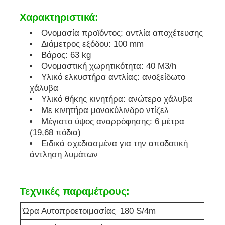
Χαρακτηριστικά:
soundproof σύνολο γεννητριών
Ονομασία προϊόντος: αντλία αποχέτευσης
Διάμετρος εξόδου: 100 mm
Βάρος: 63 kg
γεννήτρια εγχώριας χρήσης
Ονομαστική χωρητικότητα: 40 M3/h
Υλικό ελκυστήρα αντλίας: ανοξείδωτο
Σύνολο γεννητριών θόλων
χάλυβα
Υλικό θήκης κινητήρα: ανώτερο χάλυβα
Με κινητήρα μονοκύλινδρο ντίζελ
Γεννήτρια χαμηλού θορύβου
Μέγιστο ύψος αναρρόφησης: 6 μέτρα
(19,68 πόδια)
Ειδικά σχεδιασμένα για την αποδοτική
Συντήρηση Γεννητριών
άντληση λυμάτων
Σετ γεννήτριας συγκόλλησης
Τεχνικές παραμέτρους:
Ώρα Αυτοπροετοιμασίας
180 S/4m
μηχανή diesel γεννητριών