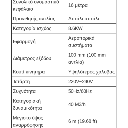
Συνολικό ονομαστικό
16 μέτρα
κεφάλαιο
αντλία αποχέτευσης
Προωθητής αντλίας
Ατσάλι ατσάλι
Κατηγορία ισχύος
8.6KW
Αεροπορικά
Εφαρμογή
συστήματα
100 mm (100 mm
Διάμετρος εξόδου
αντλία)
Κουτί κινητήρα
Υψηλότερος χάλυβας
Τετάρτη
220V~240V
Συχνότητα
50Hz/60Hz
Κατηγοριακή
40 M3/h
δυναμικότητα
Μέγιστο ύψος
6 m (19.68 ft)
αναρρόφησης