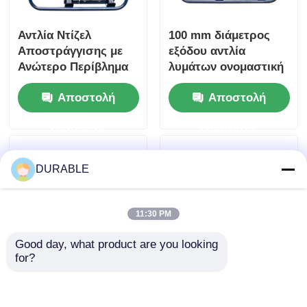
Αντλία Ντίζελ
100 mm διάμετρος
Αποστράγγισης με
εξόδου αντλία
Ανώτερο Περίβλημα
λυμάτων ονομαστική
Κινητήρα από
συνολική κεφαλή 16m
Αποστολή
Αποστολή
Ατσάλι,
ονομαστική ισχύς 8,6
Βελτιστοποιημένη
kW αντλία για
ερώτησης
ερώτησης
για Συνεχή
επεξεργασία
Λειτουργία και
λυμάτων και
Συνθήκες Βαρέως
μεταφορά λυμάτων
DURABLE
Φορτίου
11:30 PM
Good day, what product are you looking 
for?
Αντλία νερού ντίζελ
Αντλία λυμάτων
86 KW, συχνότητας
50Hz60Hz,
50Hz και 60Hz,
ονομαστική συνολική