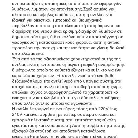
αντιμετωπίζει τις απαιτητικές απαιτήσεις των εφαρμογών
λυμάτων, λυμάτων και αποχέτευσης.Σχεδιασμένο για
αξιοπιστία και υψηλές επιδόσεις, αυτή η αντλία είναι
ιδανική για οικιστικά, εμπορικά και βιομηχανικά
περιβάλλοντα όπου η αποτελεσματική απομάκρυνση και
διαχείριση του νερού είναι κρίσιμη.διαχείριση λυμάτων σε
δημοτικό σύστημα, ή διευκολύνουν την αποστράγγιση σε
γεωργικούς ή κατασκευαστικούς χώρους, αυτή η αντλία
προσφέρει την αντοχή και την ικανότητα να γίνει η δουλειά
αποτελεσματικά.
Ένα από τα πιο αξιοσημείωτα χαρακτηριστικά αυτής της
αντλίας είναι η εντυπωσιακή μέγιστη κεφαλή αναρρόφησης
8 μέτρων.το οποίο το καθιστά εξαιρετικά ευέλικτο για ένα
ευρύ φάσμα χρήσεων. Είτε αντλεί νερό από ένα βαθύ
δεξαμενόπλυμα είτε αντλεί νερό από υπόγεια συστήματα
αποχέτευσης, η αντλία διατηρεί σταθερή απόδοση χωρίς
απώλεια ισχύος αναρρόφησης.Αυτό το χαρακτηριστικό
Αρχική Σελίδα
ενισχύει την καταλληλότητά του για δύσκολες συνθήκες
όπου άλλες αντλίες μπορεί να αγωνίζονται.
Η αντλία λειτουργεί σε ένα εύρος τάσης από 220V έως
240V και είναι συμβατή με τα περισσότερα οικιακά και
Προϊόντα
εμπορικά ηλεκτρικά συστήματα, επιτρέποντας εύκολη
εγκατάσταση και ενσωμάτωση.Αυτή η συμβατότητα τάσης
εξασφαλίζει σταθερή και αποδοτική κατανάλωση
Βίντεο
ενέργειαςΕπιπλέον, η αντλία έχει σχεδιαστεί για συνεχή