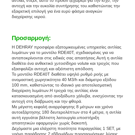
αντλίες ντίζελ, αυτό το προϊόν ξεχωρίζει για την ισχύ, την
αντοχή και την ευκολία συντήρησης του.καθιστώντας την
εξαιρετική επιλογή για ένα ευρύ φάσμα αναγκών
διαχείρισης νερού.
Προσαρμογή:
Η DEHRAY προσφέρει εξατομικευμένες υπηρεσίες αντλίας
λυμάτων για το μοντέλο RDE40T, σχεδιασμένες για να
ανταποκρίνονται στις ειδικές σας απαιτήσεις.Αυτή η αντλία
διαθέτει ένα ανθεκτικό χυτοσίδηρο volute και τροχός που
εξασφαλίζει αντοχή και αξιόπιστη απόδοση.
Το μοντέλο RDE40T διαθέτει υψηλό ρυθμό ροής με
ονομαστική χωρητικότητα 40 M3/h και διάμετρο εξόδου
100 mm, καθιστώντας το ιδανικό για αποτελεσματική
διαχείριση λυμάτων.Η τροχιά της αντλίας είναι
κατασκευασμένη από ανοξείδωτο χάλυβα, ενισχύοντας την
αντοχή στη διάβρωση και την φθορά.
Με μέγιστη κεφαλή αναρρόφησης 8 μέτρων και χρόνο
αυτοεξάρτησης 180 δευτερολέπτων στα 4 μέτρα, η αντλία
αυτή εγγυάται βέλτιστη λειτουργία.υποστήριξη
απαιτητικών εφαρμογών χωρίς διακοπή.
Δεχόμαστε μια ελάχιστη ποσότητα παραγγελίας 1 SET, με
χρόνο παράδοσης 2 εβδομάδων.προσαρμόσιμες λύσεις