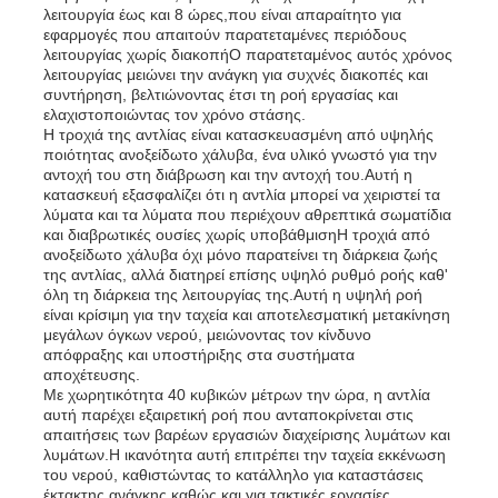
λειτουργία έως και 8 ώρες,που είναι απαραίτητο για
εφαρμογές που απαιτούν παρατεταμένες περιόδους
λειτουργίας χωρίς διακοπήΟ παρατεταμένος αυτός χρόνος
Σχετικά με εμάς
λειτουργίας μειώνει την ανάγκη για συχνές διακοπές και
συντήρηση, βελτιώνοντας έτσι τη ροή εργασίας και
ελαχιστοποιώντας τον χρόνο στάσης.
Γύρος εργοστασίων
Η τροχιά της αντλίας είναι κατασκευασμένη από υψηλής
ποιότητας ανοξείδωτο χάλυβα, ένα υλικό γνωστό για την
αντοχή του στη διάβρωση και την αντοχή του.Αυτή η
κατασκευή εξασφαλίζει ότι η αντλία μπορεί να χειριστεί τα
Ποιοτικός έλεγχος
λύματα και τα λύματα που περιέχουν αθρεπτικά σωματίδια
και διαβρωτικές ουσίες χωρίς υποβάθμισηΗ τροχιά από
ανοξείδωτο χάλυβα όχι μόνο παρατείνει τη διάρκεια ζωής
επαφή
της αντλίας, αλλά διατηρεί επίσης υψηλό ρυθμό ροής καθ'
όλη τη διάρκεια της λειτουργίας της.Αυτή η υψηλή ροή
είναι κρίσιμη για την ταχεία και αποτελεσματική μετακίνηση
μεγάλων όγκων νερού, μειώνοντας τον κίνδυνο
Νέα
απόφραξης και υποστήριξης στα συστήματα
αποχέτευσης.
Με χωρητικότητα 40 κυβικών μέτρων την ώρα, η αντλία
αυτή παρέχει εξαιρετική ροή που ανταποκρίνεται στις
Όλες οι περιπτώσεις
απαιτήσεις των βαρέων εργασιών διαχείρισης λυμάτων και
λυμάτων.Η ικανότητα αυτή επιτρέπει την ταχεία εκκένωση
του νερού, καθιστώντας το κατάλληλο για καταστάσεις
Ζητήστε ένα απόσπασμα
έκτακτης ανάγκης καθώς και για τακτικές εργασίες