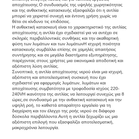
αποχέτευσης.Ο συνδυασμός της υψηλής χωρητικότητας
και της ανθεκτικής κατασκευής εξασφαλίζει ότι η αντλία
μπορεί να χειριστεί συνεχή και έντονη χρήση χωρίς να
σετ γεννητριών ντίζελ
θέτει σε κίνδυνο τις επιδόσεις.
Η ανθεκτική κατασκευή είναι το χαρακτηριστικό της αντλίας
αποχέτευσης.η αντλία έχει σχεδιαστεί για να αντέχει σε
σύνολο γεννήτριας βενζίνης
σκληρές περιβαλλοντικές συνθήκες και την ακαθαρτική
φύση των λυμάτων και των λυμάτωνΗ ισχυρή ποιότητα
κατασκευής συμβάλλει επίσης σε χαμηλές απαιτήσεις
συντήρησης και σε μεγάλα διαστήματα εξυπηρέτησης,
Σετ Γεννήτριας Inverter
παρέχοντας στους χρήστες μια οικονομικά αποδοτική και
αξιόπιστη λύση αντλίας.
Συνοπτικά, η αντλία αποχέτευσης νερού είναι μια ισχυρή,
Φορητό σύνολο γεννήτριας
αξιόπιστη και αποτελεσματική συσκευή που έχει
σχεδιαστεί για εφαρμογές λυμάτων, λυμάτων και
αποχέτευσης.συμβατότητα με τροφοδοσία ισχύος 220-
240VΗ ικανότητα της αντλίας να λειτουργεί συνεχώς για 8
Σετ βιομηχανικής γεννήτριας
ώρες,σε συνδυασμό με την ανθεκτική κατασκευή και την
υψηλή ροή, το καθιστά απαραίτητο εργαλείο για τη
διαχείριση και τον έλεγχο της ροής νερού σε διάφορα
Σετ ψηφιακής γεννήτριας
δύσκολα περιβάλλοντα.Αυτή η αντλία ξεχωρίζει ως μια
αξιόπιστη επιλογή που εξασφαλίζει αποτελεσματική,
μακροχρόνια λειτουργία.
Δημιουργός ανοιχτού πλαισίου