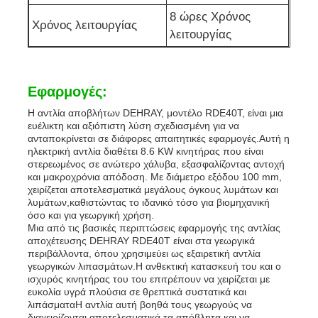
8 ώρες Χρόνος
Χρόνος λειτουργίας
λειτουργίας
Εφαρμογές:
Η αντλία αποβλήτων DEHRAY, μοντέλο RDE40T, είναι μια
ευέλικτη και αξιόπιστη λύση σχεδιασμένη για να
ανταποκρίνεται σε διάφορες απαιτητικές εφαρμογές.Αυτή η
ηλεκτρική αντλία διαθέτει 8.6 KW κινητήρας που είναι
στερεωμένος σε ανώτερο χάλυβα, εξασφαλίζοντας αντοχή
και μακροχρόνια απόδοση. Με διάμετρο εξόδου 100 mm,
χειρίζεται αποτελεσματικά μεγάλους όγκους λυμάτων και
λυμάτων,καθιστώντας το ιδανικό τόσο για βιομηχανική
όσο και για γεωργική χρήση.
Μια από τις βασικές περιπτώσεις εφαρμογής της αντλίας
αποχέτευσης DEHRAY RDE40T είναι στα γεωργικά
περιβάλλοντα, όπου χρησιμεύει ως εξαιρετική αντλία
γεωργικών λιπασμάτων.Η ανθεκτική κατασκευή του και ο
ισχυρός κινητήρας του του επιτρέπουν να χειρίζεται με
ευκολία υγρά πλούσια σε θρεπτικά συστατικά και
λιπάσματαΗ αντλία αυτή βοηθά τους γεωργούς να
διαχειρίζονται αποτελεσματικά τα απόβλητα και να