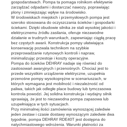
gospodarstwach. Pompa ta pomaga rolnikom efektywnie
zarządzać odpadami i dostarczać nawozy, poprawiając
plony i zmniejszając wpływ na środowisko.
W środowiskach miejskich i przemysłowych pompa jest
szeroko stosowana do oczyszczania ścieków i gospodarki
ściekami. Dzięki obudowie silnika ze stali wysokiej jakości i
elektrycznemu źródłu zasilania, oferuje niezawodne
działanie w trudnych warunkach, zapewniając ciągłą pracę
bez częstych awarii. Konstrukcja pompy ułatwiająca
konserwację pozwala technikom na szybkie
przeprowadzanie rutynowych kontroli i napraw,
minimalizując przestoje i koszty operacyjne.
Pompa do ścieków DEHRAY nadaje się również do
zastosowań awaryjnych i przenośnych. Chociaż jest to
przede wszystkim urządzenie elektryczne, uzupełnia
przenośne pompy wysokoprężne w scenariuszach, w
których wymagana jest mobilność i niezależność od
paliwa, takich jak odległe place budowy lub tymczasowa
kontrola powodzi. Jej solidna konstrukcja i wydajny silnik
sprawiają, że jest to niezawodna pompa zapasowa lub
uzupełniająca w tych sytuacjach.
Przy minimalnej ilości zamówienia wynoszącej zaledwie
jeden zestaw i czasie dostawy wynoszącym zaledwie dwa
tygodnie, pompa DEHRAY RDE40T jest dostępna do
natychmiastowego wdrożenia. Warunki płatności za