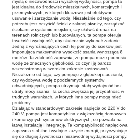
myślą o niezawodności i wysokiej wydajności, pompa ta
jest idealna do środowisk mieszkalnych, komercyjnych i
przemysłowych, w których kluczowe jest efektywne
usuwanie i zarządzanie wodą. Niezależnie od tego, czy
potrzebujesz oczyścić ścieki z zalanej piwnicy, zarządzać
ściekami w systemie miejskim, czy ułatwić drenaż na
terenach rolniczych lub budowlanych, ta pompa oferuje
trwałość i wydajność, aby skutecznie wykonać zadanie.
Jedną z wyróżniających cech tej pompy do ścieków jest
imponująca maksymalna wysokość ssania wynosząca 8
metrów. Ta zdolność zapewnia, że pompa może podnosić
wodę ze znacznych głębokości, co czyni ją bardzo
wszechstronną w szerokim zakresie zastosowań.
Niezależnie od tego, czy pompuje z głębokiej studzienki,
czy wydobywa wodę z podziemnych systemów
odwadniających, pompa utrzymuje stałą wydajność bez
utraty mocy ssania. Ta cecha zwiększa jej przydatność w
trudnych warunkach, w których inne pompy mogą mieć
Dom
problemy.
Działając w standardowym zakresie napięcia od 220 V do
240 V, pompa jest kompatybilna z większością domowych
Produkty
i komercyjnych systemów elektrycznych, co pozwala na
łatwą instalację i integrację. Ta kompatybilność napięciowa
zapewnia stabilne i wydajne zużycie energii, przyczyniając
się do długiej żywotności i niezawodnej wydajności pompy.
Filmy