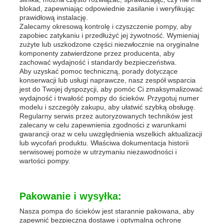
blokad, zapewniając odpowiednie zasilanie i weryfikując
prawidłową instalację.
Zalecamy okresową kontrolę i czyszczenie pompy, aby
zapobiec zatykaniu i przedłużyć jej żywotność. Wymieniaj
zużyte lub uszkodzone części niezwłocznie na oryginalne
komponenty zatwierdzone przez producenta, aby
zachować wydajność i standardy bezpieczeństwa.
Aby uzyskać pomoc techniczną, porady dotyczące
konserwacji lub usługi naprawcze, nasz zespół wsparcia
jest do Twojej dyspozycji, aby pomóc Ci zmaksymalizować
wydajność i trwałość pompy do ścieków. Przygotuj numer
modelu i szczegóły zakupu, aby ułatwić szybką obsługę.
Regularny serwis przez autoryzowanych techników jest
zalecany w celu zapewnienia zgodności z warunkami
gwarancji oraz w celu uwzględnienia wszelkich aktualizacji
lub wycofań produktu. Właściwa dokumentacja historii
serwisowej pomoże w utrzymaniu niezawodności i
wartości pompy.
Pakowanie i wysyłka:
Nasza pompa do ścieków jest starannie pakowana, aby
zapewnić bezpieczną dostawę i optymalną ochronę