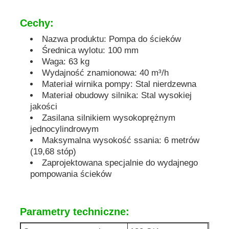
Cechy:
dźwiękoszczelny agregat prądotwórczy
Nazwa produktu: Pompa do ścieków
Średnica wylotu: 100 mm
Generator do użytku domowego
Waga: 63 kg
Wydajność znamionowa: 40 m³/h
Materiał wirnika pompy: Stal nierdzewna
Zestaw generatora baldachimu
Materiał obudowy silnika: Stal wysokiej
jakości
Zasilana silnikiem wysokoprężnym
generator o niskim poziomie hałasu
jednocylindrowym
Maksymalna wysokość ssania: 6 metrów
(19,68 stóp)
Utrzymanie generatora
Zaprojektowana specjalnie do wydajnego
pompowania ścieków
Zestaw generatora spawalniczego
Parametry techniczne:
silnik diesla generatora