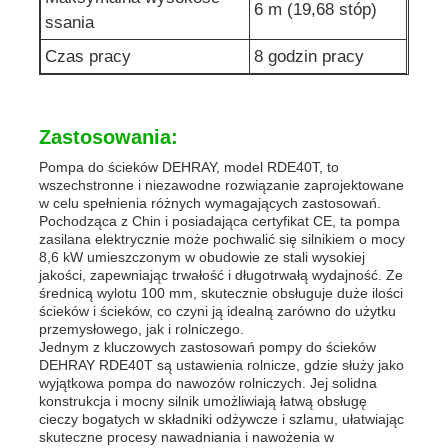
6 m (19,68 stóp)
ssania
Czas pracy
8 godzin pracy
Zastosowania:
Pompa do ścieków DEHRAY, model RDE40T, to
wszechstronne i niezawodne rozwiązanie zaprojektowane
w celu spełnienia różnych wymagających zastosowań.
Pochodząca z Chin i posiadająca certyfikat CE, ta pompa
zasilana elektrycznie może pochwalić się silnikiem o mocy
8,6 kW umieszczonym w obudowie ze stali wysokiej
jakości, zapewniając trwałość i długotrwałą wydajność. Ze
średnicą wylotu 100 mm, skutecznie obsługuje duże ilości
ścieków i ścieków, co czyni ją idealną zarówno do użytku
przemysłowego, jak i rolniczego.
Jednym z kluczowych zastosowań pompy do ścieków
DEHRAY RDE40T są ustawienia rolnicze, gdzie służy jako
wyjątkowa pompa do nawozów rolniczych. Jej solidna
konstrukcja i mocny silnik umożliwiają łatwą obsługę
cieczy bogatych w składniki odżywcze i szlamu, ułatwiając
skuteczne procesy nawadniania i nawożenia w