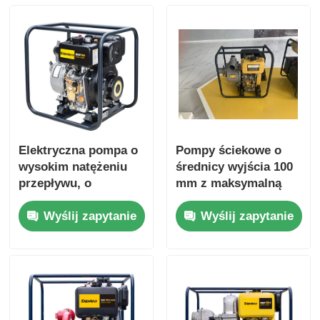
Elektryczna pompa o
Pompy ściekowe o
wysokim natężeniu
średnicy wyjścia 100
przepływu, o
mm z maksymalną
całkowitej wysokości
głowicą ssania 8 M i
Wyślij zapytanie
Wyślij zapytanie
podnoszenia 16m,
konstrukcją silnika ze
zaprojektowana w
stali wyższej jakości
celu zwiększenia
przeznaczonej do
wydajności w
obróbki ścieków
przemysłowych
operacjach obsługi
płynów