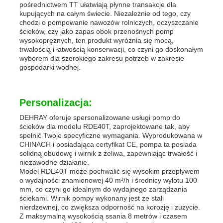
pośrednictwem TT ułatwiają płynne transakcje dla
kupujących na całym świecie. Niezależnie od tego, czy
chodzi o pompowanie nawozów rolniczych, oczyszczanie
ścieków, czy jako zapas obok przenośnych pomp
wysokoprężnych, ten produkt wyróżnia się mocą,
trwałością i łatwością konserwacji, co czyni go doskonałym
wyborem dla szerokiego zakresu potrzeb w zakresie
gospodarki wodnej.
Personalizacja:
DEHRAY oferuje spersonalizowane usługi pomp do
ścieków dla modelu RDE40T, zaprojektowane tak, aby
spełnić Twoje specyficzne wymagania. Wyprodukowana w
CHINACH i posiadająca certyfikat CE, pompa ta posiada
solidną obudowę i wirnik z żeliwa, zapewniając trwałość i
niezawodne działanie.
Model RDE40T może pochwalić się wysokim przepływem
o wydajności znamionowej 40 m³/h i średnicy wylotu 100
mm, co czyni go idealnym do wydajnego zarządzania
ściekami. Wirnik pompy wykonany jest ze stali
nierdzewnej, co zwiększa odporność na korozję i zużycie.
Z maksymalną wysokością ssania 8 metrów i czasem