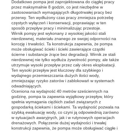
Dodatkowo pompa jest zaprojektowana do ciągłej pracy
przez maksymalnie 8 godzin, co jest niezbędne w
zastosowaniach wymagających długotrwałej pracy bez
O nas
przerwy. Ten wydłużony czas pracy zmniejsza potrzebę
częstych wyłączeń i konserwacji, poprawiając w ten
sposób przepływ pracy i minimalizując przestoje.
Wirnik pompy jest wykonany z wysokiej jakości stali
Wycieczka po fabryce
nierdzewnej, materiału znanego ze swojej odporności na
korozję i trwałości. Ta konstrukcja zapewnia, że pompa
może obsługiwać ścieki i ścieki zawierające cząstki
Kontrola jakości
ścierne i substancje żrące bez degradacji. Wirnik ze stali
nierdzewnej nie tylko wydłuża żywotność pompy, ale także
utrzymuje wysoki przepływ przez cały okres eksploatacji.
Ten wysoki przepływ jest kluczowy dla szybkiego i
Skontaktuj się z nami
wydajnego przemieszczania dużych ilości wody,
zmniejszając ryzyko zatorów i zablokowań w systemach
odwadniających.
Aktualności
Oceniona na wydajność 40 metrów sześciennych na
godzinę, pompa ta zapewnia wyjątkowy przepływ, który
spełnia wymagania ciężkich zadań związanych z
gospodarką ściekami i ściekami. Ta wydajność pozwala na
Wszystkie przypadki
szybką ewakuację wody, co czyni ją odpowiednią zarówno
w sytuacjach awaryjnych, jak i w rutynowych operacjach
drenażowych. Połączenie dużej wydajności i trwałej
Poprosić o wycenę
konstrukcji zapewnia, że pompa może obsługiwać ciągłe i