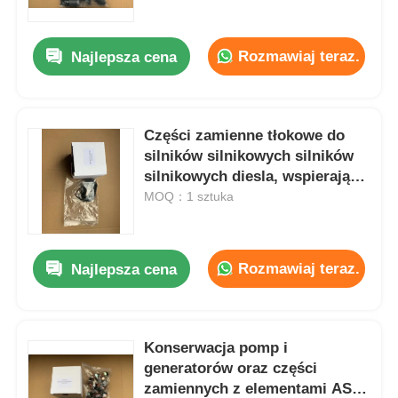
Rozmawiaj teraz.
Najlepsza cena
Części zamienne tłokowe do
silników silnikowych silników
silnikowych diesla, wspierające
potrzeby konserwacji i
MOQ：1 sztuka
wytwarzania energii
Rozmawiaj teraz.
Najlepsza cena
Dom
Produkty
Konserwacja pomp i
generatorów oraz części
zamiennych z elementami ASB
Filmy