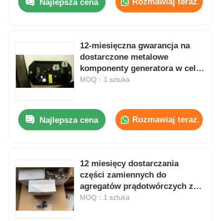
Rozmawiaj teraz.
Najlepsza cena
12-miesięczna gwarancja na
dostarczone metalowe
komponenty generatora w celu
wymiany i naprawy, oferująca
MOQ：1 sztuka
trwałe i wydajne rozwiązania.
Rozmawiaj teraz.
Najlepsza cena
12 miesięcy dostarczania
części zamiennych do
agregatów prądotwórczych z
silnikiem Diesla. Szeroki
MOQ：1 sztuka
asortyment komponentów do
konserwacji i napraw.