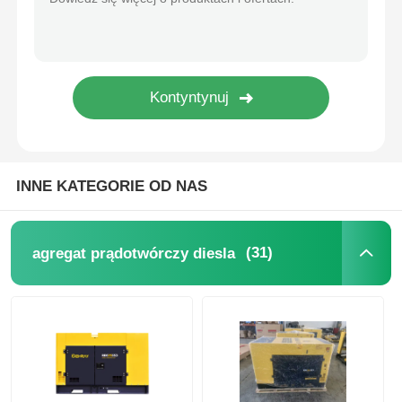
dźwiękoszczelny agregat prądotwórczy
Generator do użytku domowego
Zestaw generatora baldachimu
INNE KATEGORIE OD NAS
generator o niskim poziomie hałasu
(31)
agregat prądotwórczy diesla
Utrzymanie generatora
Zestaw generatora spawalniczego
silnik diesla generatora