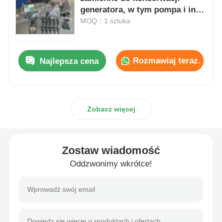
generatora, w tym pompa i inne
istotne komponenty dla
MOQ：1 sztuka
agregat prądotwórczy diesla
optymalnej pielęgnacji
generatora
zestaw generatorów benzynowych
Rozmawiaj teraz.
Najlepsza cena
Zestaw generatora falownika
Zobacz więcej
Przenośny zestaw generatora
Zostaw wiadomość
zestaw generatorów przemysłowych
Oddzwonimy wkrótce!
Cyfrowy zestaw generatora
Generator otwartych ramek