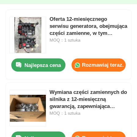
Oferta 12-miesięcznego
serwisu generatora, obejmująca
części zamienne, w tym
wymianę tłoków, w celu
MOQ：1 sztuka
zapewnienia ciągłego
wytwarzania energii
Rozmawiaj teraz.
Najlepsza cena
Wymiana części zamiennych do
silnika z 12-miesięczną
gwarancją, zapewniająca
niezawodne działanie i
MOQ：1 sztuka
wydłużoną żywotność