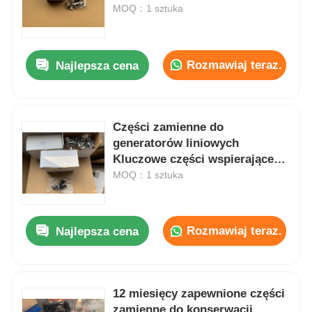
wspierającymi długoterminową
MOQ：1 sztuka
wydajność systemu generatora
O nas
Rozmawiaj teraz.
Najlepsza cena
Wycieczka po fabryce
Części zamienne do
Kontrola jakości
generatorów liniowych
Kluczowe części wspierające
Skontaktuj się z nami
konserwację zapobiegawczą
MOQ：1 sztuka
generatorów i ciągłość
operacyjną
Aktualności
Rozmawiaj teraz.
Najlepsza cena
Wszystkie przypadki
12 miesięcy zapewnione części
Poprosić o wycenę
zamienne do konserwacji