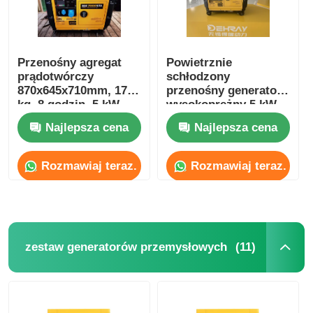
Przenośny agregat
Powietrznie
prądotwórczy
schłodzony
870x645x710mm, 175
przenośny generator
kg, 8 godzin, 5 kW
wysokoprężny 5 kW
Najlepsza cena
Najlepsza cena
Rozmawiaj teraz.
Rozmawiaj teraz.
(11)
zestaw generatorów przemysłowych