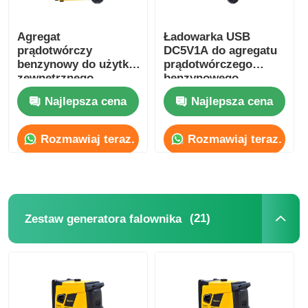
Agregat
Ładowarka USB
prądotwórczy
DC5V1A do agregatu
benzynowy do użytku
prądotwórczego
zewnętrznego,
benzynowego,
jednofazowy,
jednocylindrowego,
Najlepsza cena
Najlepsza cena
równoległy, do
przenośnego
zastosowań
budowlanych
Rozmawiaj teraz.
Rozmawiaj teraz.
(21)
Zestaw generatora falownika