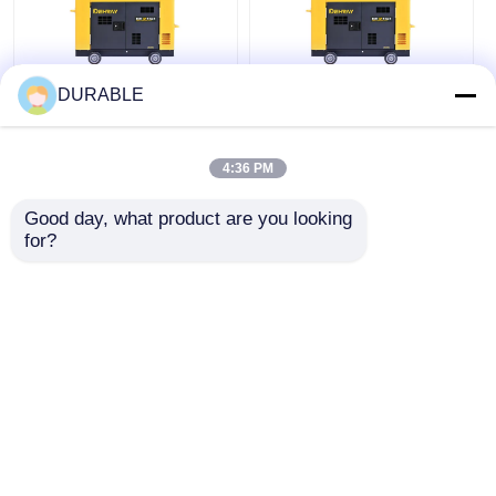
DURABLE
14.4A Zestaw
13500 mm Generator
przemysłowych
mobilny do użytku
generatorów
przemysłowego 11
4:36 PM
kompaktowych
kW 10 kW
przenośnych
Good day, what product are you looking 
Najlepsza cena
Najlepsza cena
komercyjnych
for?
generatorów
wysokoprężnych
Rozmawiaj teraz.
Rozmawiaj teraz.
Zobacz więcej
Dom
O nas
Skontaktuj się z nami
Desktop Site
Sitemap
Polityka prywatności