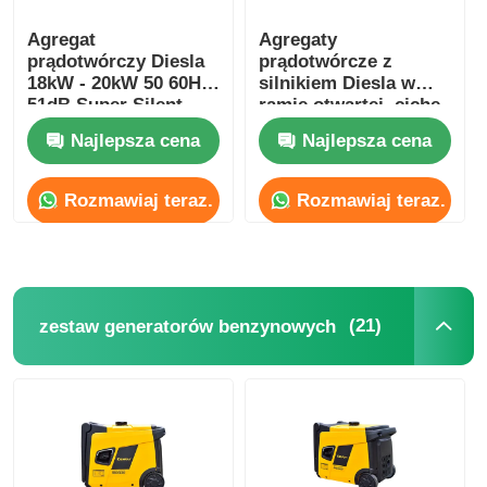
Agregat
Agregaty
pompa wody ściekowej
prądotwórczy Diesla
prądotwórcze z
18kW - 20kW 50 60Hz
silnikiem Diesla w
51dB Super Silent
ramie otwartej, ciche
Generator RDE25SS3
zestawy
Najlepsza cena
Najlepsza cena
prądotwórcze DG
68L, przemysłowe
generatory Diesla, typ
Rozmawiaj teraz.
Rozmawiaj teraz.
cichy
(21)
zestaw generatorów benzynowych