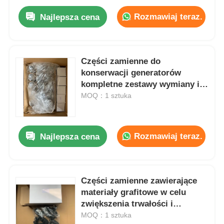
Rozmawiaj teraz.
Najlepsza cena
Części zamienne do
konserwacji generatorów
kompletne zestawy wymiany i
naprawy zaprojektowane w celu
MOQ：1 sztuka
optymalizacji wydajności
urządzeń przemysłowych
Rozmawiaj teraz.
Najlepsza cena
Części zamienne zawierające
materiały grafitowe w celu
zwiększenia trwałości i
spójności eksploatacji
MOQ：1 sztuka