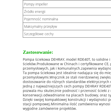
Pompy impeller
Źródło energii
Pojemność nominalna
Maksymalny przepływ
Szczegółowe cechy
Zastosowanie:
Pompa ściekowa DEHRAY, model RDE40T, to solidne i
ścieków.Produkowane w Chinach i certyfikowane CE, 
przemysłowych, jak i komunalnych.zapewnia wydajn
Ta pompa ściekowa jest idealnie nadająca się do m
przemysłowymi.Wręcznik ze stali nierdzewnej zwięks
dostosowanie do różnych standardów elektrycznych 
Jedną z najważniejszych cech pompy DEHRAY RDE40T 
pozwala mu skutecznie podnosić i przenosić ścieki z 
konserwacji.odwadnianie na placach budowy, oraz 
Dzięki swojej kompaktowej konstrukcji i wydajności
stacji pompowej.Minimalna ilość zamówienia wynosi 1
wygodne zamówienie projektów.