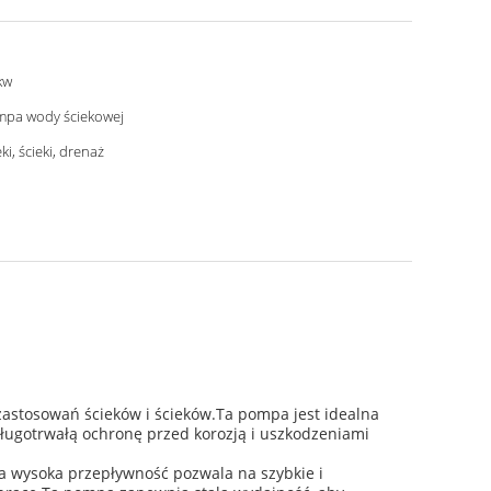
kw
pa wody ściekowej
eki, ścieki, drenaż
astosowań ścieków i ścieków.Ta pompa jest idealna
ugotrwałą ochronę przed korozją i uszkodzeniami
a wysoka przepływność pozwala na szybkie i