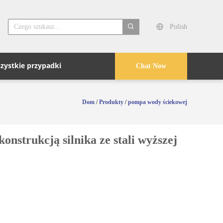
Polish
search
zystkie przypadki
Chat Now
Dom
/
Produkty
/
pompa wody ściekowej
nstrukcją silnika ze stali wyższej