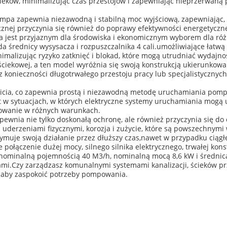
ścieków, minimalizując czas przestojów i zapewniając nieprzerwaną
ompa zapewnia niezawodną i stabilną moc wyjściową, zapewniając
nej przyczynia się również do poprawy efektywności energetycznej
 jest przyjaznym dla środowiska i ekonomicznym wyborem dla ró
średnicy wysysacza i rozpuszczalnika 4 cali.umożliwiające łatwą in
imalizując ryzyko zatknięć i blokad, które mogą utrudniać wydajno
ciekowej, a ten model wyróżnia się swoją konstrukcją ukierunkow
z konieczności długotrwałego przestoju pracy lub specjalistycznych
cia, co zapewnia prostą i niezawodną metodę uruchamiania pompy
 w sytuacjach, w których elektryczne systemy uruchamiania mogą 
nowanie w różnych warunkach.
apewnia nie tylko doskonałą ochronę, ale również przyczynia się do
uderzeniami fizycznymi, korozja i zużycie, które są powszechny
ymuje swoją działanie przez dłuższy czas,nawet w przypadku ciąg
łączenie dużej mocy, silnego silnika elektrycznego, trwałej konstr
 nominalną pojemnością 40 M3/h, nominalną mocą 8,6 kW i średnicą 
ami.Czy zarządzasz komunalnymi systemami kanalizacji, ścieków p
, aby zaspokoić potrzeby pompowania.