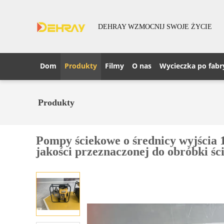
DEHRAY WZMOCNIJ SWOJE ŻYCIE
Dom
Produkty
Filmy
O nas
Wycieczka po fabr
Produkty
Pompy ściekowe o średnicy wyjścia 1
jakości przeznaczonej do obróbki ś