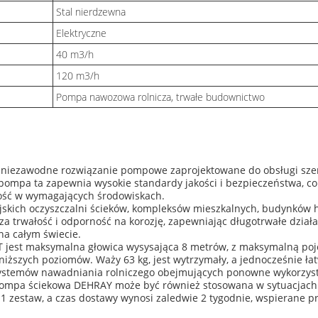
Stal nierdzewna
Elektryczne
40 m3/h
120 m3/h
Pompa nawozowa rolnicza, trwałe budownictwo
 niezawodne rozwiązanie pompowe zaprojektowane do obsługi szer
pompa ta zapewnia wysokie standardy jakości i bezpieczeństwa, co
ość w wymagających środowiskach.
iejskich oczyszczalni ścieków, kompleksów mieszkalnych, budynkó
za trwałość i odporność na korozję, zapewniając długotrwałe dzia
na całym świecie.
jest maksymalna głowica wysysająca 8 metrów, z maksymalną poje
niższych poziomów. Waży 63 kg, jest wytrzymały, a jednocześnie łat
systemów nawadniania rolniczego obejmujących ponowne wykorzyst
 pompa ściekowa DEHRAY może być również stosowana w sytuacjach a
 zestaw, a czas dostawy wynosi zaledwie 2 tygodnie, wspierane prz