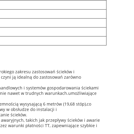
okiego zakresu zastosowań ścieków i
 czyni ją idealną do zastosowań zarówno
w handlowych i systemów gospodarowania ściekami
łanie nawet w trudnych warunkach.umożliwiające
mnością wysysającą 6 metrów (19,68 stóp),co
wy w obsłudze do instalacji i
anie ścieków.
waryjnych, takich jak przepływy ścieków i awarie
ez warunki płatności TT, zapewniające szybkie i