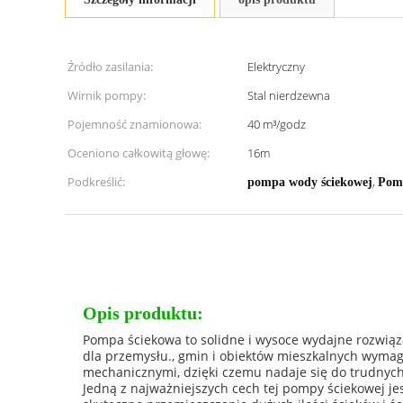
Źródło zasilania:
Elektryczny
Wirnik pompy:
Stal nierdzewna
Pojemność znamionowa:
40 m³/godz
Oceniono całkowitą głowę:
16m
Podkreślić:
,
pompa wody ściekowej
Pomp
Opis produktu:
Pompa ściekowa to solidne i wysoce wydajne rozwią
dla przemysłu., gmin i obiektów mieszkalnych wyma
mechanicznymi, dzięki czemu nadaje się do trudny
Jedną z najważniejszych cech tej pompy ściekowej j