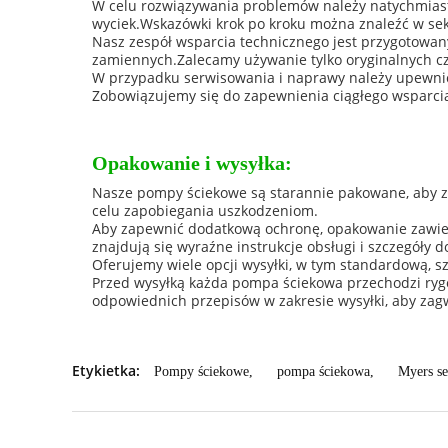
W celu rozwiązywania problemów należy natychmiast 
wyciek.Wskazówki krok po kroku można znaleźć w sek
Nasz zespół wsparcia technicznego jest przygotowan
zamiennych.Zalecamy używanie tylko oryginalnych cz
W przypadku serwisowania i naprawy należy upewnić 
Zobowiązujemy się do zapewnienia ciągłego wsparcia,
Opakowanie i wysyłka:
Nasze pompy ściekowe są starannie pakowane, aby z
celu zapobiegania uszkodzeniom.
Aby zapewnić dodatkową ochronę, opakowanie zawier
znajdują się wyraźne instrukcje obsługi i szczegóły d
Oferujemy wiele opcji wysyłki, w tym standardową, s
Przed wysyłką każda pompa ściekowa przechodzi rygo
odpowiednich przepisów w zakresie wysyłki, aby zag
Etykietka:
Pompy ściekowe
,
pompa ściekowa
,
Myers s