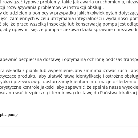
rozwiązać typowe problemy, takie jak awaria uruchomienia, niezw
cji rozwiązywania problemów w instrukcji obsługi.
y do udzielenia pomocy w przypadku jakichkolwiek pytań dotyczący
ęści zamiennych w celu utrzymania integralności i wydajności po
się, że przed wszelką inspekcją lub konserwacją pompa jest odłąc
 aby upewnić się, że pompa ściekowa działa sprawnie i niezawodnie
apewnić bezpieczną dostawę i optymalną ochronę podczas transpo
a wkładki z pianki lub wypełnienie, aby zminimalizować ruch i 
otyczące produktu, aby ułatwić łatwą identyfikację i ostrożne obsłu
zybką i przewozową.i dostarczamy klientom informacje o śledzeniu
rystyczne kontrole jakości, aby zapewnić, że spełnia nasze wysoki
warantować bezpieczną i terminową dostawę do Państwa lokalizacji
eptic pump