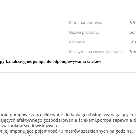
Moc znamionowa:
8,6
Nazwa produktu:
pom
Aplikacja:
Ści
Maksymalna wysokość ssania:
8 m
,
y kanalizacyjne
pompa do odpompowywania ścieków
zanie pompowe zaprojektowane do łatwego obsługi wymagających z
gających efektywnego gospodarowania ściekami.pompa zapewnia dł
ch warunków środowiskowych.
est jej imponująca pojemność 40 metrów sześciennych na godzinę.T