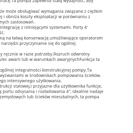
 pracę.Ta pompa zapewnia stałą wydajność, aby
, że może obsługiwać wymagania związane z ciężkim
 i obniża koszty eksploatacji w porównaniu z
żnych zastosowań.
tegrację z istniejącymi systemami. Porty 4'
ść.
aną na łatwą konserwację.umożliwiające operatorom
 narzędzi.przyczynianie się do ogólnej
 ręcznie w razie potrzeby.Rozruch odwrotny
ulec awarii lub w warunkach awaryjnychFunkcja ta
 ogólnej integralności konstrukcyjnej pompy.Ta
mi wyzwaniami w środowiskach pompowania ścieków.
łego intensywnego użytkowania.
ukcji stalowej,i przyjazne dla użytkownika funkcje,
portu odsysania i rozładowania 4'', idealnie nadaje
rzemysłowych lub ścieków mieszkalnych, ta pompa