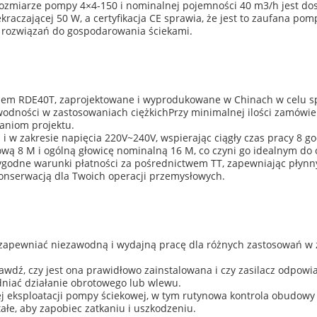
miarze pompy 4×4-150 i nominalnej pojemności 40 m3/h jest dos
kraczającej 50 W, a certyfikacja CE sprawia, że jest to zaufana 
 rozwiązań do gospodarowania ściekami.
m RDE40T, zaprojektowane i wyprodukowane w Chinach w celu spe
wodności w zastosowaniach ciężkichPrzy minimalnej ilości zamówie
aniom projektu.
z i w zakresie napięcia 220V~240V, wspierając ciągły czas pracy 
 8 M i ogólną głowicę nominalną 16 M, co czyni go idealnym do o
wygodne warunki płatności za pośrednictwem TT, zapewniając pły
 konserwacją dla Twoich operacji przemysłowych.
 zapewniać niezawodną i wydajną pracę dla różnych zastosowań w 
rawdź, czy jest ona prawidłowo zainstalowana i czy zasilacz odpow
dniać działanie obrotowego lub wlewu.
j eksploatacji pompy ściekowej, w tym rutynowa kontrola obudowy p
łe, aby zapobiec zatkaniu i uszkodzeniu.