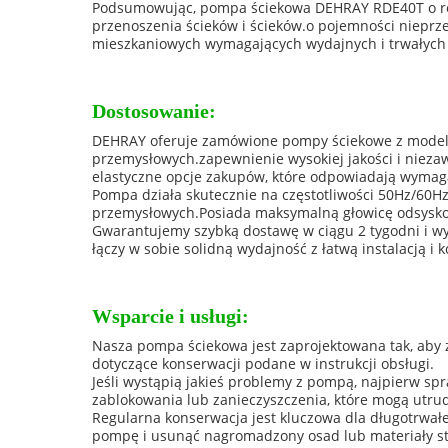
Podsumowując, pompa ściekowa DEHRAY RDE40T o roz
przenoszenia ścieków i ścieków.o pojemności nieprze
mieszkaniowych wymagających wydajnych i trwałych
Dostosowanie:
DEHRAY oferuje zamówione pompy ściekowe z modele
przemysłowych.zapewnienie wysokiej jakości i nieza
elastyczne opcje zakupów, które odpowiadają wymag
Pompa działa skutecznie na częstotliwości 50Hz/60H
przemysłowych.Posiada maksymalną głowicę odsyskową
Gwarantujemy szybką dostawę w ciągu 2 tygodni i 
łączy w sobie solidną wydajność z łatwą instalacją i
Wsparcie i usługi:
Nasza pompa ściekowa jest zaprojektowana tak, aby
dotyczące konserwacji podane w instrukcji obsługi.
Jeśli wystąpią jakieś problemy z pompą, najpierw sp
zablokowania lub zanieczyszczenia, które mogą utru
Regularna konserwacja jest kluczowa dla długotrwałe
pompę i usunąć nagromadzony osad lub materiały sta