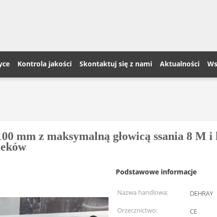
yce
Kontrola jakości
Skontaktuj się z nami
Aktualności
Ws
00 mm z maksymalną głowicą ssania 8 M i ko
cieków
Podstawowe informacje
Nazwa handlowa:
DEHRAY
Orzecznictwo:
CE