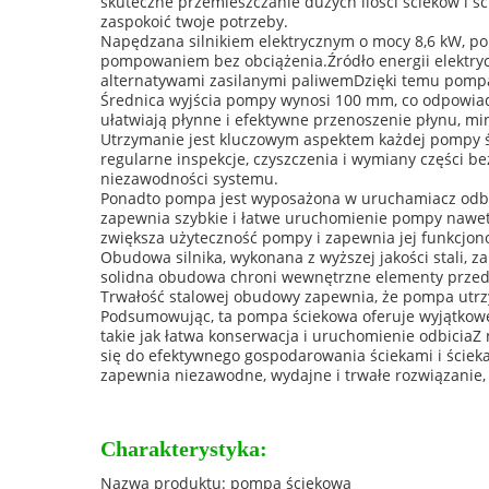
skuteczne przemieszczanie dużych ilości ścieków i 
zaspokoić twoje potrzeby.
Napędzana silnikiem elektrycznym o mocy 8,6 kW, p
pompowaniem bez obciążenia.Źródło energii elektrycz
alternatywami zasilanymi paliwemDzięki temu pompa
Średnica wyjścia pompy wynosi 100 mm, co odpowiada 
ułatwiają płynne i efektywne przenoszenie płynu, min
Utrzymanie jest kluczowym aspektem każdej pompy ś
regularne inspekcje, czyszczenia i wymiany części be
niezawodności systemu.
Ponadto pompa jest wyposażona w uruchamiacz odbi
zapewnia szybkie i łatwe uruchomienie pompy nawet
zwiększa użyteczność pompy i zapewnia jej funkcjo
Obudowa silnika, wykonana z wyższej jakości stali, z
solidna obudowa chroni wewnętrzne elementy przed 
Trwałość stalowej obudowy zapewnia, że pompa utrz
Podsumowując, ta pompa ściekowa oferuje wyjątkowe po
takie jak łatwa konserwacja i uruchomienie odbiciaZ
się do efektywnego gospodarowania ściekami i ściek
zapewnia niezawodne, wydajne i trwałe rozwiązanie
Charakterystyka:
Nazwa produktu: pompa ściekowa