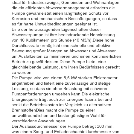
ideal für Industriezweige., Gemeinden und Wohnanlagen,
die ein effizientes Abwassermanagement erfordern.die
Pumpe gewährleistet einen langfristigen Schutz vor
Korrosion und mechanischen Beschädigungen, so dass
es für harte Umweltbedingungen geeignet ist.
Eine der herausragenden Eigenschaften dieser
Abwasserpumpe ist ihre beeindruckende Nennleistung
von 40 Kubikmetern pro Stunde (40 M3/h).Diese hohe
Durchflussrate ermöglicht eine schnelle und effektive
Bewegung großer Mengen an Abwasser und Abwasser,
um Ausfallzeiten zu minimieren und einen kontinuierlichen
Betrieb zu gewährleisten.Diese Pumpe bietet eine
gleichbleibende Leistung, um Ihren Bedürfnissen gerecht
zu werden.
Die Pumpe wird von einem 8,6 kW starken Elektromotor
angetrieben und liefert eine zuverlässige und stetige
Leistung, so dass sie ohne Belastung mit schweren
Pumpanforderungen umgehen kann.Die elektrische
Startseite
Energiequelle trägt auch zur Energieeffizienz bei und
senkt die Betriebskosten im Vergleich zu alternativen
BrennstoffenDies macht die Pumpe zu einer
Produkte
umweltfreundlichen und kostengünstigen Wahl für
verschiedene Anwendungen.
Der Auslassdurchmesser der Pumpe beträgt 100 mm,
was einem Saug- und Entladeschachteldurchmesser von
Videos