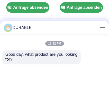
optimiert für den
Nennkopf
Anfrage absenden
Anfrage absenden
Dauerbetrieb und bei
Gesamtkopf 16 m
hohen Belastungen
Nennleistung 8,6 kW
Pumpe für
Abwasserbehandlung
DURABLE
und
Abwasserübertragun
g
12:32 PM
Good day, what product are you looking 
for?
86 KW
50Hz 60Hz
Dieselwasserpumpe
Abwasserpumpe
50Hz 60Hz Frequenz
Nennförderhöhe 16m
für eine
Auslassdurchmesser
Anfrage absenden
Anfrage absenden
gleichbleibende
100 mm Industrielle
Leistung in
Abwasserpumpe für
Landwirtschaft,
Schwerlastbetrieb