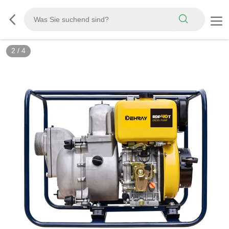
3
/
4