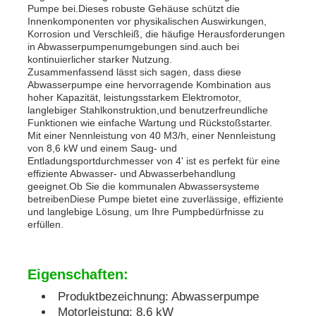
Pumpe bei.Dieses robuste Gehäuse schützt die
Innenkomponenten vor physikalischen Auswirkungen,
Korrosion und Verschleiß, die häufige Herausforderungen
Dieselgeneratorsatz
in Abwasserpumpenumgebungen sind.auch bei
kontinuierlicher starker Nutzung.
Zusammenfassend lässt sich sagen, dass diese
Benzingenerator-Satz
Abwasserpumpe eine hervorragende Kombination aus
hoher Kapazität, leistungsstarkem Elektromotor,
langlebiger Stahlkonstruktion,und benutzerfreundliche
Funktionen wie einfache Wartung und Rückstoßstarter.
Inverter-Generator-Set
Mit einer Nennleistung von 40 M3/h, einer Nennleistung
von 8,6 kW und einem Saug- und
Entladungsportdurchmesser von 4' ist es perfekt für eine
Portables Generatorset
effiziente Abwasser- und Abwasserbehandlung
geeignet.Ob Sie die kommunalen Abwassersysteme
betreibenDiese Pumpe bietet eine zuverlässige, effiziente
und langlebige Lösung, um Ihre Pumpbedürfnisse zu
Industrieller Generatorsatz
erfüllen.
Digitaler Generatorsatz
Eigenschaften:
Produktbezeichnung: Abwasserpumpe
Open Frame Generator
Motorleistung: 8,6 kW