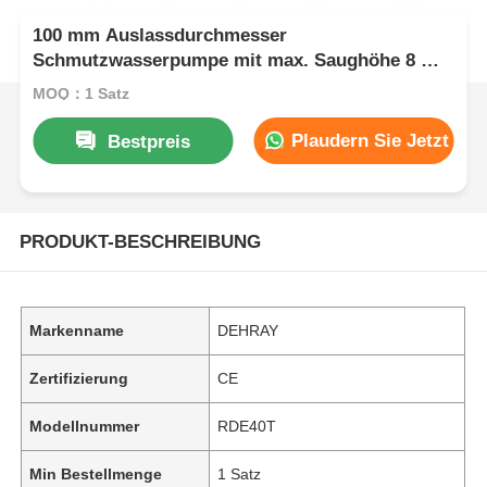
100 mm Auslassdurchmesser
Schmutzwasserpumpe mit max. Saughöhe 8 m
und hochwertigem Stahlmotorgehäuse,
MOQ：1 Satz
konzipiert für die Schmutzwasserförderung
Plaudern Sie Jetzt
Bestpreis
PRODUKT-BESCHREIBUNG
Markenname
DEHRAY
Zertifizierung
CE
Modellnummer
RDE40T
Min Bestellmenge
1 Satz