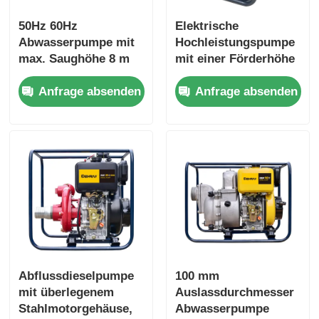
50Hz 60Hz
Elektrische
Abwasserpumpe mit
Hochleistungspumpe
max. Saughöhe 8 m
mit einer Förderhöhe
und Nennförderhöhe
von 16 m, konzipiert
Anfrage absenden
Anfrage absenden
16 m, geeignet für
zur Steigerung der
Kläranlagen
Produktivität in
industriellen
Flüssigkeitshandhabu
ngsanwendungen
Abflussdieselpumpe
100 mm
mit überlegenem
Auslassdurchmesser
Stahlmotorgehäuse,
Abwasserpumpe