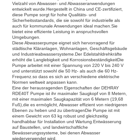
Vielzahl von Abwasser- und Abwasseranwendungen
entwickelt wurde.Hergestellt in China und CE-zertifiziert,
diese Pumpe sorgt für hohe Qualitäts- und
Sicherheitsstandards, die sie sowohl für industrielle als
auch für kommunale Anwendungen ideal machen.Sie
bietet eine effiziente Leistung in anspruchsvollen
Umgebungen.
Diese Abwasserpumpe eignet sich hervorragend für
städtische Kläranlagen, Wohnanlagen, Geschäftsgebäude
und Industrieabwassersysteme.Der Edelstahldrehkräfte
erhöht die Langlebigkeit und KorrosionsbeständigkeitDie
Pumpe arbeitet mit einer Spannung von 220 V bis 240 V
und unterstützt sowohl die 50 Hz- als auch die 60 Hz-
Frequenz.so dass es sich an verschiedene elektrische
Normen weltweit anpassen kann.
Eine der herausragenden Eigenschaften der DEHRAY
RDE40T Pumpe ist ihr maximaler Saugkopf von 8 Metern,
mit einer maximalen Saugkapazität von 6 Metern (19,68
Fuß),die es ermöglicht, Abwasser effizient von niedrigeren
Ebenen zu heben und zu übertragenDie Pumpe ist mit
einem Gewicht von 63 kg robust und gleichzeitig
handhabbar für Installation und Wartung.Entwässerung
auf Baustellen, und landwirtschaftliche
Bewässerungssysteme, bei denen Abwasser
wiederverwendet wird.