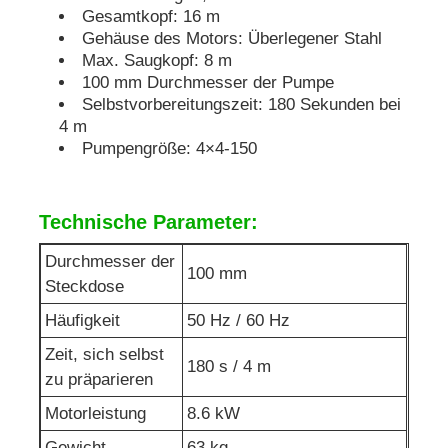
Gesamtkopf: 16 m
Gehäuse des Motors: Überlegener Stahl
schalldichter Generatorsatz
Max. Saugkopf: 8 m
100 mm Durchmesser der Pumpe
Selbstvorbereitungszeit: 180 Sekunden bei
Hauptgebrauchsgenerator
4 m
Pumpengröße: 4×4-150
Überdachungs-Generator-Satz
Technische Parameter:
Geräuscharmer Generator
Durchmesser der
100 mm
Steckdose
Generatorwartung
Häufigkeit
50 Hz / 60 Hz
Zeit, sich selbst
Schweißgeneratorsatz
180 s / 4 m
zu präparieren
Motorleistung
8.6 kW
Dieselmotor des Generators
Gewicht
63 kg