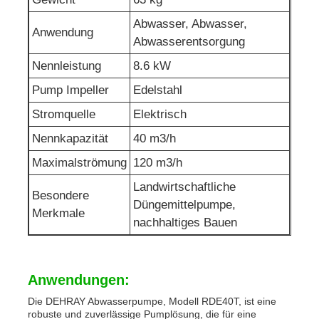
Abwasser, Abwasser,
Abwasserpumpe
Anwendung
Abwasserentsorgung
Nennleistung
8.6 kW
Pump Impeller
Edelstahl
Stromquelle
Elektrisch
Nennkapazität
40 m3/h
Maximalströmung
120 m3/h
Landwirtschaftliche
Besondere
Düngemittelpumpe,
Merkmale
nachhaltiges Bauen
Anwendungen:
Die DEHRAY Abwasserpumpe, Modell RDE40T, ist eine
robuste und zuverlässige Pumplösung, die für eine