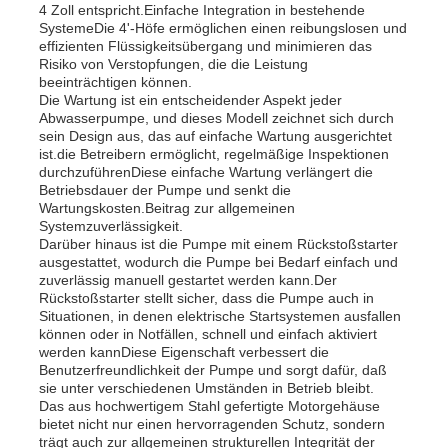
4 Zoll entspricht.Einfache Integration in bestehende
SystemeDie 4'-Höfe ermöglichen einen reibungslosen und
effizienten Flüssigkeitsübergang und minimieren das
Über uns
Risiko von Verstopfungen, die die Leistung
beeinträchtigen können.
Die Wartung ist ein entscheidender Aspekt jeder
Abwasserpumpe, und dieses Modell zeichnet sich durch
Fabrik Tour
sein Design aus, das auf einfache Wartung ausgerichtet
ist.die Betreibern ermöglicht, regelmäßige Inspektionen
durchzuführenDiese einfache Wartung verlängert die
Qualitätskontrolle
Betriebsdauer der Pumpe und senkt die
Wartungskosten.Beitrag zur allgemeinen
Systemzuverlässigkeit.
Darüber hinaus ist die Pumpe mit einem Rückstoßstarter
Kontakt
ausgestattet, wodurch die Pumpe bei Bedarf einfach und
zuverlässig manuell gestartet werden kann.Der
Rückstoßstarter stellt sicher, dass die Pumpe auch in
Nachrichten
Situationen, in denen elektrische Startsystemen ausfallen
können oder in Notfällen, schnell und einfach aktiviert
werden kannDiese Eigenschaft verbessert die
Benutzerfreundlichkeit der Pumpe und sorgt dafür, daß
Alle Fälle
sie unter verschiedenen Umständen in Betrieb bleibt.
Das aus hochwertigem Stahl gefertigte Motorgehäuse
bietet nicht nur einen hervorragenden Schutz, sondern
Referenzen
trägt auch zur allgemeinen strukturellen Integrität der