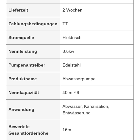
Lieferzeit
2 Wochen
Zahlungsbedingungen
TT
Stromquelle
Elektrisch
Nennleistung
8.6kw
Pumpenantreiber
Edelstahl
Produktname
Abwasserpumpe
Nennkapazität
40 m-³ /h
Abwasser, Kanalisation,
Anwendung
Entwässerung
Bewertete
16m
Gesamtförderhöhe