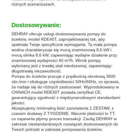
różnych scenariuszach.
Dostosowywanie:
DEHRAY oferuje usługi dostosowywania pompy do
ścieków, model RDE40T, zaprojektowanej tak, aby
spełniała Twoje specyficzne wymagania. Ta mała pompa
wodna charakteryzuje się mocą znamionową 8,6 kW i
mocą silnika 8,6 kW, zapewniając wydajne działanie przy
znamionowej wydajności 40 m³/h. Wirnik pompy
wykonany jest z trwałej stali nierdzewnej, zapewniając
długotrwałą niezawodność.
Pompa do ścieków pracuje z prędkością obrotową 3600
obr./min i obsługuje częstotliwości 50Hz/60Hz, co sprawia,
że nadaje się do różnych zastosowań. Wyprodukowany w
CHINACH model RDE40T posiada certyfikat CE,
gwarantujący zgodność z międzynarodowymi standardami
jakości.
Akceptujemy minimalną ilość zamówienia 1 ZESTAW, z
czasem dostawy 2 TYGODNIE. Warunki płatności to TT,
co zapewnia płynny proces transakcji. Zaufaj DEHRAY w
zakresie niestandardowych rozwiązań dostosowanych do
Twoich potrzeb w zakresie pompowania ścieków.