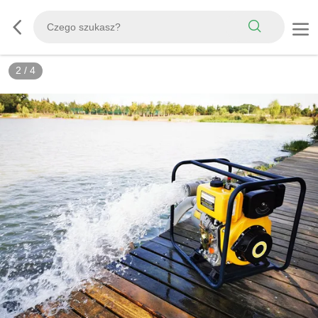
2
/
4