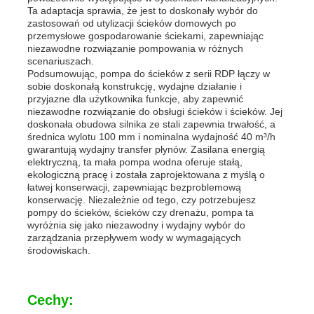
Ta adaptacja sprawia, że jest to doskonały wybór do
zastosowań od utylizacji ścieków domowych po
przemysłowe gospodarowanie ściekami, zapewniając
agregat prądotwórczy diesla
niezawodne rozwiązanie pompowania w różnych
scenariuszach.
Podsumowując, pompa do ścieków z serii RDP łączy w
zestaw generatorów benzynowych
sobie doskonałą konstrukcję, wydajne działanie i
przyjazne dla użytkownika funkcje, aby zapewnić
niezawodne rozwiązanie do obsługi ścieków i ścieków. Jej
doskonała obudowa silnika ze stali zapewnia trwałość, a
Zestaw generatora falownika
średnica wylotu 100 mm i nominalna wydajność 40 m³/h
gwarantują wydajny transfer płynów. Zasilana energią
elektryczną, ta mała pompa wodna oferuje stałą,
Przenośny zestaw generatora
ekologiczną pracę i została zaprojektowana z myślą o
łatwej konserwacji, zapewniając bezproblemową
konserwację. Niezależnie od tego, czy potrzebujesz
pompy do ścieków, ścieków czy drenażu, pompa ta
zestaw generatorów przemysłowych
wyróżnia się jako niezawodny i wydajny wybór do
zarządzania przepływem wody w wymagających
środowiskach.
Cyfrowy zestaw generatora
Cechy:
Generator otwartych ramek