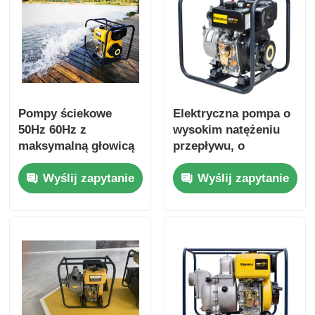
Pompy ściekowe
Elektryczna pompa o
50Hz 60Hz z
wysokim natężeniu
maksymalną głowicą
przepływu, o
ssania 8 M i
całkowitej wysokości
Wyślij zapytanie
Wyślij zapytanie
nominalną głowicą
podnoszenia 16m,
całkowitą 16 m
zaprojektowana w
nadające się do
celu zwiększenia
oczyszczalni ścieków
wydajności w
przemysłowych
operacjach obsługi
płynów