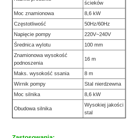
ścieków
Moc znamionowa
8,6 kW
pompa wody ściekowej
Częstotliwość
50Hz/60Hz
Napięcie pompy
220V~240V
Średnica wylotu
100 mm
Znamionowa wysokość
16 m
podnoszenia
Maks. wysokość ssania
8 m
Wirnik pompy
Stal nierdzewna
Moc silnika
8,6 kW
Wysokiej jakości
Obudowa silnika
stal
Zastosowania: