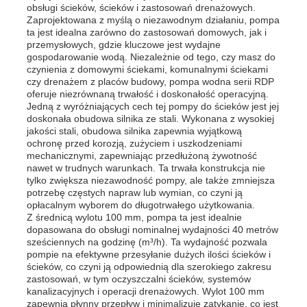
obsługi ścieków, ścieków i zastosowań drenażowych.
Zaprojektowana z myślą o niezawodnym działaniu, pompa
ta jest idealna zarówno do zastosowań domowych, jak i
przemysłowych, gdzie kluczowe jest wydajne
gospodarowanie wodą. Niezależnie od tego, czy masz do
czynienia z domowymi ściekami, komunalnymi ściekami
czy drenażem z placów budowy, pompa wodna serii RDP
oferuje niezrównaną trwałość i doskonałość operacyjną.
Jedną z wyróżniających cech tej pompy do ścieków jest jej
doskonała obudowa silnika ze stali. Wykonana z wysokiej
jakości stali, obudowa silnika zapewnia wyjątkową
ochronę przed korozją, zużyciem i uszkodzeniami
mechanicznymi, zapewniając przedłużoną żywotność
nawet w trudnych warunkach. Ta trwała konstrukcja nie
tylko zwiększa niezawodność pompy, ale także zmniejsza
potrzebę częstych napraw lub wymian, co czyni ją
opłacalnym wyborem do długotrwałego użytkowania.
Dom
Z średnicą wylotu 100 mm, pompa ta jest idealnie
dopasowana do obsługi nominalnej wydajności 40 metrów
sześciennych na godzinę (m³/h). Ta wydajność pozwala
pompie na efektywne przesyłanie dużych ilości ścieków i
Produkty
ścieków, co czyni ją odpowiednią dla szerokiego zakresu
zastosowań, w tym oczyszczalni ścieków, systemów
kanalizacyjnych i operacji drenażowych. Wylot 100 mm
Filmy
zapewnia płynny przepływ i minimalizuje zatykanie, co jest