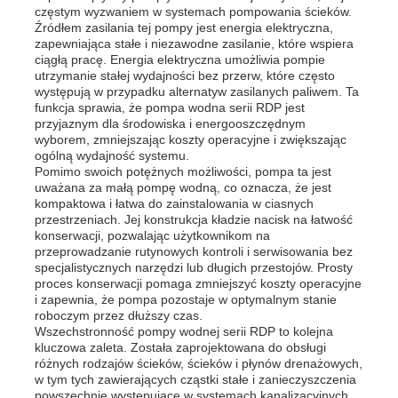
częstym wyzwaniem w systemach pompowania ścieków.
Źródłem zasilania tej pompy jest energia elektryczna,
zapewniająca stałe i niezawodne zasilanie, które wspiera
O nas
ciągłą pracę. Energia elektryczna umożliwia pompie
utrzymanie stałej wydajności bez przerw, które często
występują w przypadku alternatyw zasilanych paliwem. Ta
Wycieczka po fabryce
funkcja sprawia, że pompa wodna serii RDP jest
przyjaznym dla środowiska i energooszczędnym
wyborem, zmniejszając koszty operacyjne i zwiększając
ogólną wydajność systemu.
Kontrola jakości
Pomimo swoich potężnych możliwości, pompa ta jest
uważana za małą pompę wodną, co oznacza, że jest
kompaktowa i łatwa do zainstalowania w ciasnych
Skontaktuj się z nami
przestrzeniach. Jej konstrukcja kładzie nacisk na łatwość
konserwacji, pozwalając użytkownikom na
przeprowadzanie rutynowych kontroli i serwisowania bez
specjalistycznych narzędzi lub długich przestojów. Prosty
Aktualności
proces konserwacji pomaga zmniejszyć koszty operacyjne
i zapewnia, że pompa pozostaje w optymalnym stanie
roboczym przez dłuższy czas.
Wszechstronność pompy wodnej serii RDP to kolejna
Wszystkie przypadki
kluczowa zaleta. Została zaprojektowana do obsługi
różnych rodzajów ścieków, ścieków i płynów drenażowych,
w tym tych zawierających cząstki stałe i zanieczyszczenia
Poprosić o wycenę
powszechnie występujące w systemach kanalizacyjnych.