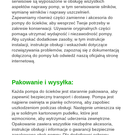
serwisowe są wyposażone w obsługę wszystkich
aspektów naprawy pomp, w tym serwisowanie silników,
wymianę wirników i naprawy uszczelnień.
Zapewniamy również części zamienne i akcesoria do
pompy do ścieków, aby wesprzeć Twoje potrzeby w
zakresie konserwacji. Używanie oryginalnych części
pomaga utrzymać wydajność i niezawodność pompy.
Aby uzyskać dodatkowe zasoby, w tym instrukcje
instalacji, instrukcje obsługi i wskazówki dotyczące
rozwiązywania problemów, zapoznaj się z dokumentacją
dołączoną do pompy lub odwiedź naszą oficjalną stronę
internetową.
Pakowanie i wysyłka:
Każda pompa do ścieków jest starannie pakowana, aby
zapewnić bezpieczny transport i dostawę. Pompa jest
najpierw owinięta w piankę ochronną, aby zapobiec
uszkodzeniom podczas obsługi. Następnie umieszcza się
ją w solidnym kartonowym pudełku, które jest
wzmocnione, aby wytrzymać uderzenia zewnętrzne.
Opakowanie zawiera wszystkie niezbędne akcesoria,
instrukcje obsługi i informacje o gwarancji bezpiecznie
zapakowane obok pompy. Dla dodatkowej ochrony