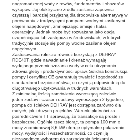
nagromadzonej wody z rowów, fundamentów i obszarów
wykopów. Jej elektryczne źródło zasilania zapewnia
czystszą i bardziej przyjazną dla środowiska alternatywę w
porównaniu z tradycyjnymi pompami wodnymi zasilanymi
olejem napędowym, zmniejszając emisje i hałas
operacyjny. Jednak może być rozważana jako opcja
uzupełniająca lub zastępcza w środowiskach, w których
tradycyjnie stosuje się pompy wodne zasilane olejem
napędowym.
Zastosowania rolnicze również korzystają z DEHRAY
RDE40T, gdzie nawadnianie i drenaż wymagają
wydajnego przemieszczania wody w celu utrzymania
zdrowia gleby i produktywności upraw. Solidna konstrukcja
pompy i certyfikat CE gwarantują trwałość i zgodność ze
standardami bezpieczeństwa, co czyni ją odpowiednią do
długotrwałego użytkowania w trudnych warunkach.
Z minimalną ilością zamówienia wynoszącą zaledwie
jeden zestaw i czasem dostawy wynoszącym 2 tygodnie,
pompa do ścieków DEHRAY jest dostępna zarówno dla
małych, jak i dużych projektów. Warunki płatności za
pośrednictwem TT sprawiają, że transakcje są proste i
bezpieczne. Ogólnie rzecz biorąc, ta pompa 100 mm o
mocy znamionowej 8,6 kW oferuje optymalne połączenie
mocy, wydajności i wszechstronności, co czyni ją
niezawodnym wyborem do zarządzania ściekami w