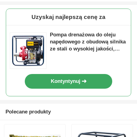
Uzyskaj najlepszą cenę za
Pompa drenażowa do oleju
napędowego z obudową silnika
ze stali o wysokiej jakości,
zoptymalizowana do pracy
ciągłej i warunków dużego
obciążenia
Kontyntynuj
Polecane produkty