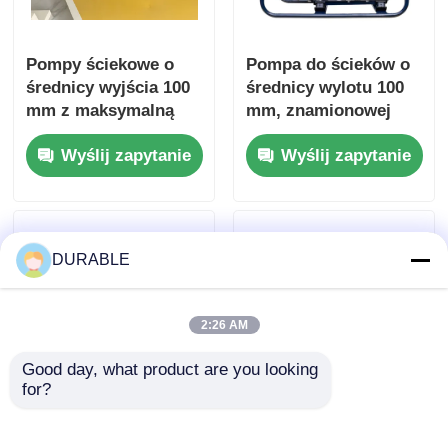
Pompy ściekowe o
Pompa do ścieków o
średnicy wyjścia 100
średnicy wylotu 100
mm z maksymalną
mm, znamionowej
głowicą ssania 8 M i
wysokości
Wyślij zapytanie
Wyślij zapytanie
konstrukcją silnika ze
podnoszenia 16 m,
stali wyższej jakości
mocy znamionowej
przeznaczonej do
8,6 kW, do
obróbki ścieków
oczyszczania ścieków
i przesyłu ścieków
DURABLE
2:26 AM
Good day, what product are you looking 
for?
Pompa wodna Diesla
50Hz60Hz Pompa do
86 kW, częstotliwość
ścieków o