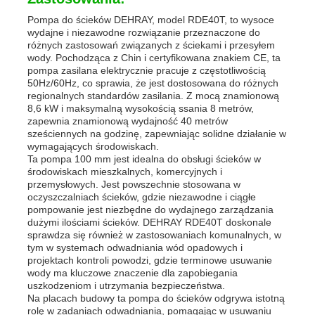
Pompa do ścieków DEHRAY, model RDE40T, to wysoce
wydajne i niezawodne rozwiązanie przeznaczone do
różnych zastosowań związanych z ściekami i przesyłem
wody. Pochodząca z Chin i certyfikowana znakiem CE, ta
pompa zasilana elektrycznie pracuje z częstotliwością
50Hz/60Hz, co sprawia, że jest dostosowana do różnych
regionalnych standardów zasilania. Z mocą znamionową
8,6 kW i maksymalną wysokością ssania 8 metrów,
zapewnia znamionową wydajność 40 metrów
sześciennych na godzinę, zapewniając solidne działanie w
wymagających środowiskach.
Ta pompa 100 mm jest idealna do obsługi ścieków w
środowiskach mieszkalnych, komercyjnych i
przemysłowych. Jest powszechnie stosowana w
oczyszczalniach ścieków, gdzie niezawodne i ciągłe
pompowanie jest niezbędne do wydajnego zarządzania
dużymi ilościami ścieków. DEHRAY RDE40T doskonale
sprawdza się również w zastosowaniach komunalnych, w
tym w systemach odwadniania wód opadowych i
projektach kontroli powodzi, gdzie terminowe usuwanie
wody ma kluczowe znaczenie dla zapobiegania
uszkodzeniom i utrzymania bezpieczeństwa.
Na placach budowy ta pompa do ścieków odgrywa istotną
rolę w zadaniach odwadniania, pomagając w usuwaniu