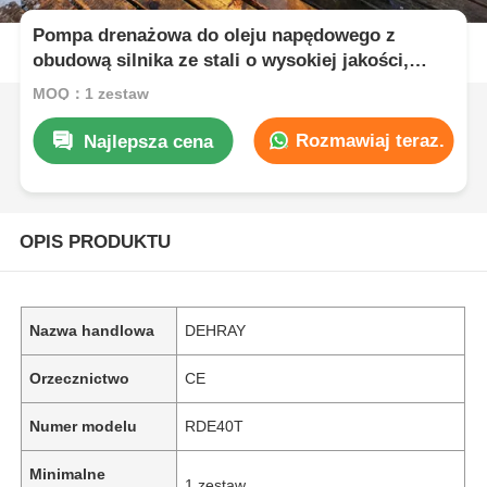
Pompa drenażowa do oleju napędowego z
obudową silnika ze stali o wysokiej jakości,
zoptymalizowana do pracy ciągłej i warunków
MOQ：1 zestaw
dużego obciążenia
Rozmawiaj teraz.
Najlepsza cena
OPIS PRODUKTU
Nazwa handlowa
DEHRAY
Orzecznictwo
CE
Numer modelu
RDE40T
Minimalne
1 zestaw