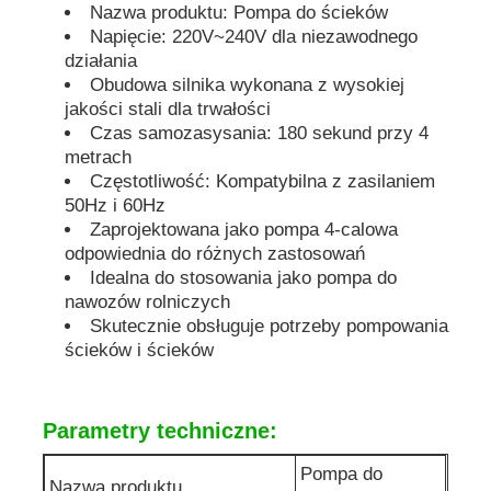
Nazwa produktu: Pompa do ścieków
Napięcie: 220V~240V dla niezawodnego
dźwiękoszczelny agregat prądotwórczy
działania
Obudowa silnika wykonana z wysokiej
jakości stali dla trwałości
Generator do użytku domowego
Czas samozasysania: 180 sekund przy 4
metrach
Częstotliwość: Kompatybilna z zasilaniem
Zestaw generatora baldachimu
50Hz i 60Hz
Zaprojektowana jako pompa 4-calowa
odpowiednia do różnych zastosowań
generator o niskim poziomie hałasu
Idealna do stosowania jako pompa do
nawozów rolniczych
Skutecznie obsługuje potrzeby pompowania
Utrzymanie generatora
ścieków i ścieków
Zestaw generatora spawalniczego
Parametry techniczne:
silnik diesla generatora
Pompa do
Nazwa produktu