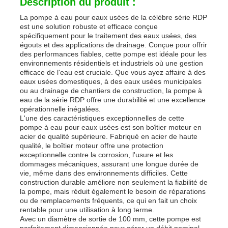
Description du produit :
La pompe à eau pour eaux usées de la célèbre série RDP
est une solution robuste et efficace conçue
spécifiquement pour le traitement des eaux usées, des
égouts et des applications de drainage. Conçue pour offrir
des performances fiables, cette pompe est idéale pour les
environnements résidentiels et industriels où une gestion
efficace de l'eau est cruciale. Que vous ayez affaire à des
eaux usées domestiques, à des eaux usées municipales
ou au drainage de chantiers de construction, la pompe à
eau de la série RDP offre une durabilité et une excellence
opérationnelle inégalées.
L'une des caractéristiques exceptionnelles de cette
pompe à eau pour eaux usées est son boîtier moteur en
acier de qualité supérieure. Fabriqué en acier de haute
qualité, le boîtier moteur offre une protection
exceptionnelle contre la corrosion, l'usure et les
Aperçu
dommages mécaniques, assurant une longue durée de
vie, même dans des environnements difficiles. Cette
construction durable améliore non seulement la fiabilité de
la pompe, mais réduit également le besoin de réparations
Produits
ou de remplacements fréquents, ce qui en fait un choix
rentable pour une utilisation à long terme.
Avec un diamètre de sortie de 100 mm, cette pompe est
Vidéos
parfaitement dimensionnée pour gérer un débit nominal