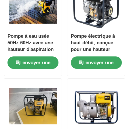
Pompe à eau usée
Pompe électrique à
50Hz 60Hz avec une
haut débit, conçue
hauteur d'aspiration
pour une hauteur
maximale de 8 m et
manométrique totale
envoyer une
envoyer une
une hauteur totale
de 16 m, destinée à
nominale de 16 m,
améliorer la
demande
demande
adaptée aux stations
productivité dans les
d'épuration
opérations de
manutention de
fluides industriels.