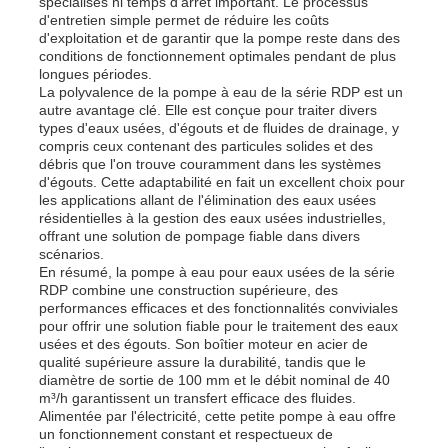
spécialisés ni temps d'arrêt important. Le processus
d'entretien simple permet de réduire les coûts
d'exploitation et de garantir que la pompe reste dans des
groupe électrogène diesel
conditions de fonctionnement optimales pendant de plus
longues périodes.
La polyvalence de la pompe à eau de la série RDP est un
autre avantage clé. Elle est conçue pour traiter divers
groupe électrogène à essence
types d'eaux usées, d'égouts et de fluides de drainage, y
compris ceux contenant des particules solides et des
débris que l'on trouve couramment dans les systèmes
Groupe électrogène à onduleur
d'égouts. Cette adaptabilité en fait un excellent choix pour
les applications allant de l'élimination des eaux usées
résidentielles à la gestion des eaux usées industrielles,
offrant une solution de pompage fiable dans divers
Ensemble de générateur portable
scénarios.
En résumé, la pompe à eau pour eaux usées de la série
RDP combine une construction supérieure, des
Groupe électrogène industriel
performances efficaces et des fonctionnalités conviviales
pour offrir une solution fiable pour le traitement des eaux
usées et des égouts. Son boîtier moteur en acier de
qualité supérieure assure la durabilité, tandis que le
Groupe électrogène numérique
diamètre de sortie de 100 mm et le débit nominal de 40
m³/h garantissent un transfert efficace des fluides.
Alimentée par l'électricité, cette petite pompe à eau offre
Générateur de cadres ouverts
un fonctionnement constant et respectueux de