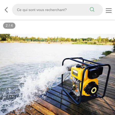
3
/
4