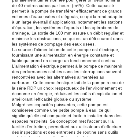
de 40 mètres cubes par heure (m³/h). Cette capacité
permet à la pompe de transférer efficacement de grands
volumes d'eaux usées et d'égouts, ce qui la rend adaptée
A propos de nous
à un large éventail d'applications, notamment les stations
d'épuration, les systèmes d'égouts et les opérations de
drainage. La sortie de 100 mm assure un débit régulier et
Visite d'usine
minimise les obstructions, ce qui est un défi courant dans
les systèmes de pompage des eaux usées.
La source d'alimentation de cette pompe est électrique,
fournissant une alimentation en énergie constante et
Contrôle de la qualité
fiable qui prend en charge un fonctionnement continu.
L'alimentation électrique permet à la pompe de maintenir
des performances stables sans les interruptions souvent
Contact
rencontrées avec les alternatives alimentées au
carburant. Cette caractéristique fait de la pompe à eau de
la série RDP un choix respectueux de l'environnement et
économe en énergie, réduisant les coûts d'exploitation et
nouvelles
améliorant l'efficacité globale du système.
Malgré ses capacités puissantes, cette pompe est
considérée comme une petite pompe à eau, ce qui
Tous les cas
signifie qu'elle est compacte et facile à installer dans des
espaces restreints. Sa conception met l'accent sur la
facilité d'entretien, permettant aux utilisateurs d'effectuer
des inspections et des entretiens de routine sans outils
Demande de soumission