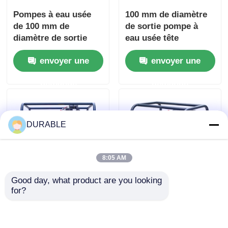
Pompes à eau usée
100 mm de diamètre
de 100 mm de
de sortie pompe à
diamètre de sortie
eau usée tête
avec tête d'aspiration
nominale totale 16m
envoyer une
envoyer une
maximale de 8 M et
puissance nominale
boîtier moteur en
pompe pour le
demande
demande
acier supérieur conçu
traitement des eaux
pour le traitement
usées et le transfert
des eaux usées
des eaux usées
DURABLE
8:05 AM
Good day, what product are you looking 
for?
Pompe à eau diesel
Pompes à eau usée
de 86 kW, fréquence
de 50 Hz à 60 Hz tête
50 Hz et 60 Hz,
totale nominale 16 m
conçue pour des
diamètre de sortie