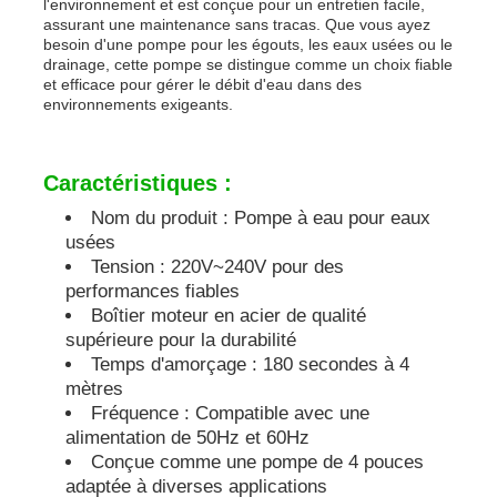
l'environnement et est conçue pour un entretien facile,
assurant une maintenance sans tracas. Que vous ayez
besoin d'une pompe pour les égouts, les eaux usées ou le
groupe électrogène insonorisé
drainage, cette pompe se distingue comme un choix fiable
et efficace pour gérer le débit d'eau dans des
environnements exigeants.
générateur à la maison d'utilisation
Caractéristiques :
Groupe électrogène d'auvent
Nom du produit : Pompe à eau pour eaux
usées
Générateur à faible bruit
Tension : 220V~240V pour des
performances fiables
Boîtier moteur en acier de qualité
Maintenance du générateur
supérieure pour la durabilité
Temps d'amorçage : 180 secondes à 4
mètres
Groupe électrogène de soudage
Fréquence : Compatible avec une
alimentation de 50Hz et 60Hz
Conçue comme une pompe de 4 pouces
moteur diesel de générateur
adaptée à diverses applications