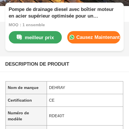
Pompe de drainage diesel avec boîtier moteur
en acier supérieur optimisée pour un
fonctionnement continu et des conditions de
MOQ：1 ensemble
charge lourde
Causez Maintenant
meilleur prix
DESCRIPTION DE PRODUIT
Nom de marque
DEHRAY
Certification
CE
Numéro de
RDE40T
modèle