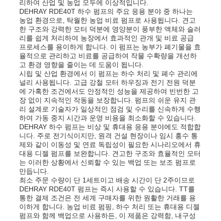
리하여 산업 및 농업 모두에 이상적입니다.
DEHRAY RDE40T 하수 펌프의 주요 응용 분야 중 하나는
농업 환경으로, 탁월한 농업 비료 펌프로 사용됩니다. 견고
하수 펌프
한 구조와 강력한 모터 덕분에 영양분이 풍부한 액체와 슬러
리를 쉽게 처리하여 농장에서 효과적인 관개 및 비료 공급
프로세스를 용이하게 합니다. 이 펌프는 농부가 폐기물을 효
율적으로 관리하고 비료를 공급하여 작물 수확량을 개선하
고 환경 영향을 줄이는 데 도움이 됩니다.
시립 및 산업 환경에서 이 펌프는 하수 처리 및 폐수 관리에
널리 사용됩니다. 고급 강철 모터 하우징과 전기 전원 덕분
에 가혹한 조건에서도 안정적인 성능을 제공하여 빈번한 고
장 없이 지속적인 작동을 보장합니다. 펌프의 쉬운 유지 관
리 설계로 기술자가 일상적인 점검 및 수리를 신속하게 수행
하여 가동 중지 시간과 운영 비용을 최소화할 수 있습니다.
DEHRAY 하수 펌프는 비상 및 휴대용 응용 분야에도 적합합
니다. 주로 전기식이지만, 원격 건설 현장이나 임시 홍수 통
제와 같이 이동성 및 연료 독립성이 필요한 시나리오에서 휴
대용 디젤 펌프를 보완합니다. 견고한 구조와 효율적인 모터
는 이러한 상황에서 신뢰할 수 있는 백업 또는 보조 펌프로
만듭니다.
최소 주문 수량이 단 1세트이고 배송 시간이 단 2주이므로
DEHRAY RDE40T 펌프는 즉시 사용할 수 있습니다. TT를
통한 결제 조건은 전 세계 구매자를 위한 원활한 거래를 용
이하게 합니다. 농업 비료 펌핑, 하수 처리 또는 휴대용 디젤
펌프와 함께 백업으로 사용하든, 이 제품은 강력함, 내구성