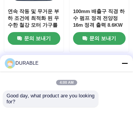
연속 작동 및 무거운 부
100mm 배출구 직경 하
하 조건에 최적화 된 우
수 펌프 정격 전양정
수한 철강 모터 가구를
16m 정격 출력 8.6KW
갖춘 배수 디젤 펌프
하수 처리 및 폐수 이송
문의 보내기
문의 보내기
용 펌프
DURABLE
4:00 AM
Good day, what product are you looking 
for?
86 KW 디젤 물 펌프
50Hz60Hz 오수 펌프
50Hz 60Hz 주파수 농
정격 총 양정 16m 배출
업 광업 및 건설에서 일
구 직경 100mm 산업용