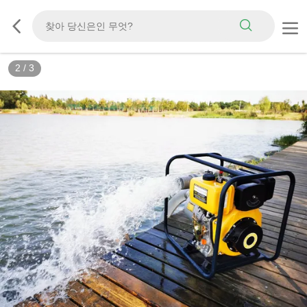
2
/
3