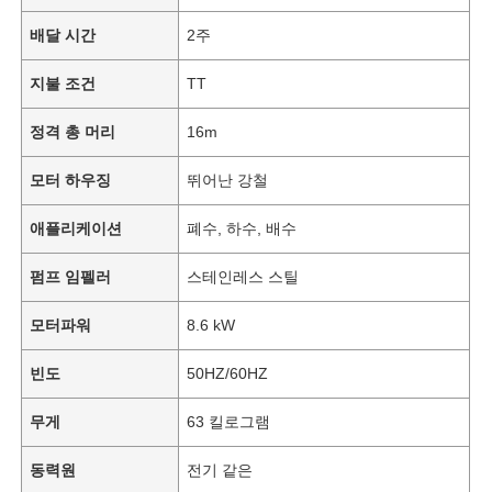
배달 시간
2주
지불 조건
TT
정격 총 머리
16m
모터 하우징
뛰어난 강철
애플리케이션
폐수, 하수, 배수
펌프 임펠러
스테인레스 스틸
모터파워
8.6 kW
빈도
50HZ/60HZ
무게
63 킬로그램
동력원
전기 같은