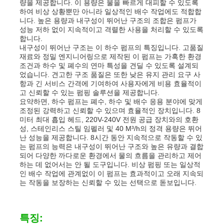
량을 제공합니다. 이 용량은 물을 빠르게 대피할 수 있도록
하여 비상 상황뿐만 아니라 일상적인 배수 작업에도 적합합
니다. 높은 용량과 내구성이 뛰어난 구조의 조합은 펌프가
회사 소개
성능 저하 없이 지속적이고 격렬한 사용을 처리할 수 있도록
합니다.
내구성이 뛰어난 구조는 이 하수 펌프의 특징입니다. 고품질
재료와 정밀 엔지니어링으로 제작된 이 펌프는 가혹한 환경
공장 투어
조건과 하수 및 폐수의 연마 특성을 견딜 수 있도록 설계되
었습니다. 견고한 구조 품질은 또한 낮은 유지 관리 요구 사
항과 긴 서비스 간격에 기여하여 사용자에게 비용 효율적이
품질 관리
고 신뢰할 수 있는 펌핑 솔루션을 제공합니다.
요약하면, 하수 펌프는 폐수, 하수 및 배수 응용 분야에 맞게
조정된 강력하고 신뢰할 수 있으며 효율적인 장치입니다. 8
미터 최대 흡입 헤드, 220V-240V 전원 공급 장치와의 호환
연락처
성, 스테인리스 스틸 임펠러 및 40 M³/h의 정격 용량은 뛰어
난 성능을 제공합니다. 8시간 동안 지속적으로 작동할 수 있
는 펌프의 능력은 내구성이 뛰어난 구조와 높은 유량과 결합
뉴스
되어 다양한 까다로운 환경에서 물의 흐름을 관리하고 제어
하는 데 없어서는 안 될 도구입니다. 비상 펌핑 또는 일상적
인 배수 작업에 관계없이 이 펌프는 효과적이고 오래 지속되
는 작동을 보장하는 신뢰할 수 있는 선택으로 돋보입니다.
모든 케이스
특징:
견적 요청