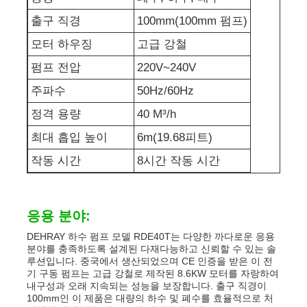
출구 직경
100mm(100mm 펌프)
발전기 세트에 방음 장치를 하세요
모터 하우징
고급 강철
펌프 전압
220V~240V
가정용 생성기
주파수
50Hz/60Hz
정격 용량
40 M³/h
덮개 발전기 세트
최대 흡입 높이
6m(19.68피트)
작동 시간
8시간 작동 시간
저소음 발생기
발전기 유지보수
응용 분야:
DEHRAY 하수 펌프 모델 RDE40T는 다양한 까다로운 응용
분야를 충족하도록 설계된 다재다능하고 신뢰할 수 있는 솔
용접 발전기 세트
루션입니다. 중국에서 생산되었으며 CE 인증을 받은 이 전
기 구동 펌프는 고급 강철로 제작된 8.6KW 모터를 자랑하여
내구성과 오래 지속되는 성능을 보장합니다. 출구 직경이
발전기 디젤 엔진
100mm인 이 제품은 대량의 하수 및 폐수를 효율적으로 처