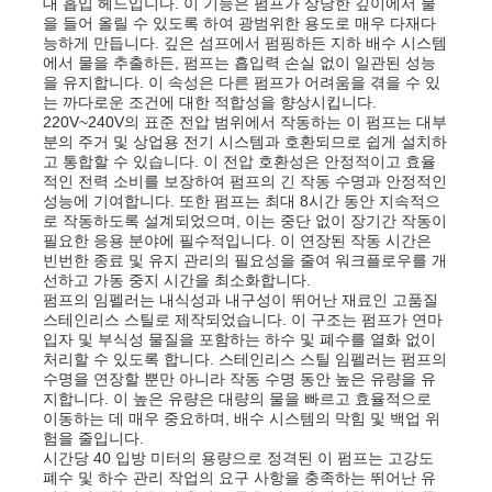
대 흡입 헤드입니다. 이 기능은 펌프가 상당한 깊이에서 물
을 들어 올릴 수 있도록 하여 광범위한 용도로 매우 다재다
능하게 만듭니다. 깊은 섬프에서 펌핑하든 지하 배수 시스템
에서 물을 추출하든, 펌프는 흡입력 손실 없이 일관된 성능
을 유지합니다. 이 속성은 다른 펌프가 어려움을 겪을 수 있
는 까다로운 조건에 대한 적합성을 향상시킵니다.
220V~240V의 표준 전압 범위에서 작동하는 이 펌프는 대부
분의 주거 및 상업용 전기 시스템과 호환되므로 쉽게 설치하
고 통합할 수 있습니다. 이 전압 호환성은 안정적이고 효율
적인 전력 소비를 보장하여 펌프의 긴 작동 수명과 안정적인
성능에 기여합니다. 또한 펌프는 최대 8시간 동안 지속적으
로 작동하도록 설계되었으며, 이는 중단 없이 장기간 작동이
필요한 응용 분야에 필수적입니다. 이 연장된 작동 시간은
빈번한 종료 및 유지 관리의 필요성을 줄여 워크플로우를 개
선하고 가동 중지 시간을 최소화합니다.
펌프의 임펠러는 내식성과 내구성이 뛰어난 재료인 고품질
스테인리스 스틸로 제작되었습니다. 이 구조는 펌프가 연마
입자 및 부식성 물질을 포함하는 하수 및 폐수를 열화 없이
홈
처리할 수 있도록 합니다. 스테인리스 스틸 임펠러는 펌프의
수명을 연장할 뿐만 아니라 작동 수명 동안 높은 유량을 유
지합니다. 이 높은 유량은 대량의 물을 빠르고 효율적으로
제품 소개
이동하는 데 매우 중요하며, 배수 시스템의 막힘 및 백업 위
험을 줄입니다.
시간당 40 입방 미터의 용량으로 정격된 이 펌프는 고강도
폐수 및 하수 관리 작업의 요구 사항을 충족하는 뛰어난 유
동영상