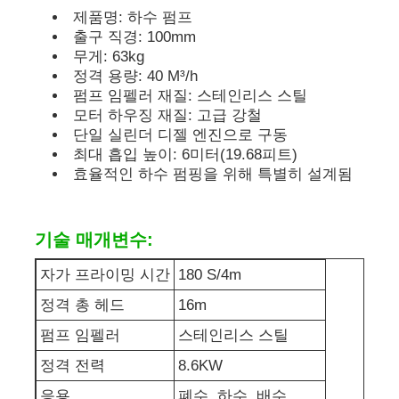
제품명: 하수 펌프
출구 직경: 100mm
디젤 발전기 세트
무게: 63kg
정격 용량: 40 M³/h
펌프 임펠러 재질: 스테인리스 스틸
가솔린 발전기 세트
모터 하우징 재질: 고급 강철
단일 실린더 디젤 엔진으로 구동
최대 흡입 높이: 6미터(19.68피트)
인버터 발전기 세트
효율적인 하수 펌핑을 위해 특별히 설계됨
휴대용 발전기 세트
기술 매개변수:
산업용 발전기 세트
자가 프라이밍 시간
180 S/4m
정격 총 헤드
16m
디지털 발전기 세트
펌프 임펠러
스테인리스 스틸
정격 전력
8.6KW
오픈 프레임 생성기
응용
폐수, 하수, 배수