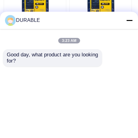
DURABLE
공기 냉각 디지털 발전
870×645×710mm 디지
기 세트 150Kg 단일 단
털 디젤 발전기 5000W
3:23 AM
계 5kw 디젤 발전기
디젤 발전기 가정용 옐
로우
Good day, what product are you looking 
for?
최고의 가격
최고의 가격
지금 챗팅하세요
지금 챗팅하세요
더 많은 것을 전망하십시
오
홈
사이트맵
연락처
Desktop Site
사이트맵
개인 정보 정책