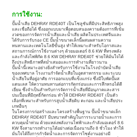
ปั๊มน้ำเสีย
การใช้งาน:
ปั๊มน้ำเสีย DEHRAY RDE40T เป็นโซลูชันที่มีประสิทธิภาพสูง
และเชื่อถือได้ ซึ่งออกแบบมาเพื่อตอบสนองความต้องการที่เข้ม
งวดของการจัดการน้ำเสียและน้ำเสีย ผลิตในประเทศจีนและ
ได้รับการรับรอง CE ปั๊มน้ำขนาดเล็กนี้ผสมผสานความ
ทนทานและเทคโนโลยีขั้นสูง ทำให้เหมาะสำหรับโอกาสและ
สถานการณ์การใช้งานต่างๆ ด้วยมอเตอร์ 8.6 KW ที่ทรงพลัง
และกำลังไฟพิกัด 8.6 KW DEHRAY RDE40T ช่วยให้มั่นใจได้
ถึงประสิทธิภาพที่สม่ำเสมอและการทำงานที่ยาวนาน
ปั๊มน้ำนี้เหมาะอย่างยิ่งสำหรับการใช้งานในโรงบำบัดน้ำเสีย
ของเทศบาล โรงงานกำจัดน้ำเสียในอุตสาหกรรม และระบบ
น้ำเสียในที่อยู่อาศัย การออกแบบที่แข็งแกร่ง ซึ่งมีใบพัดปั๊มส
แตนเลส ให้ความทนทานต่อการกัดกร่อนและการสึกหรอได้ดี
เยี่ยม ซึ่งจำเป็นสำหรับการจัดการน้ำเสียที่มีอนุภาคและสาร
ปนเปื้อนที่มีฤทธิ์กัดกร่อน ทำให้ DEHRAY RDE40T เป็นตัว
เลือกที่เหมาะสำหรับการสูบน้ำเสียดิบ ตะกอน และน้ำเสียประ
เภทอื่นๆ
ในโครงการก่อสร้างและโครงสร้างพื้นฐาน ปั๊มน้ำขนาดเล็ก
DEHRAY RDE40T มีบทบาทสำคัญในการระบายน้ำและการ
ควบคุมน้ำท่วม ด้วยแหล่งพลังงานไฟฟ้าและกำลังมอเตอร์ 8.6
KW จึงสามารถทำงานได้อย่างต่อเนื่องนานถึง 8 ชั่วโมง ทำให้
มั่นใจได้ถึงการกำจัดน้ำและการจัดการไซต์งานอย่างมี