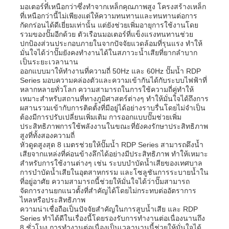
มอเตอร์ที่เหนือกว่าซึ่งทำจากเหล็กคุณภาพสูง โครงสร้างเหล็ก
ที่เหนือกว่านี้ไม่เพียงแต่ให้ความทนทานและทนทานต่อการ
กัดกร่อนได้ดีเยี่ยมเท่านั้น แต่ยังช่วยเพิ่มอายุการใช้งานโดย
รวมของปั๊มอีกด้วย ตัวเรือนมอเตอร์ที่แข็งแรงทนทานช่วย
ปกป้องส่วนประกอบภายในจากปัจจัยแวดล้อมที่รุนแรง ทำให้
มั่นใจได้ว่าปั๊มยังคงทำงานได้ในสภาวะน้ำเสียที่ยากลำบาก
เป็นระยะเวลานาน
ออกแบบมาให้ทำงานที่ความถี่ 50Hz และ 60Hz ปั๊มน้ำ RDP
Series มอบความคล่องตัวและความเข้ากันได้กับระบบไฟฟ้าที่
หลากหลายทั่วโลก ความสามารถในการใช้ความถี่คู่ทำให้
เหมาะสำหรับสถานที่ทางภูมิศาสตร์ต่างๆ ทำให้มั่นใจได้ถึงการ
ผสานรวมเข้ากับการติดตั้งที่มีอยู่ได้อย่างราบรื่นโดยไม่จำเป็น
ต้องมีการปรับเปลี่ยนเพิ่มเติม การออกแบบปั๊มช่วยเพิ่ม
ประสิทธิภาพการใช้พลังงานในขณะที่ยังคงรักษาประสิทธิภาพ
สูงที่ทั้งสองความถี่
หัวดูดสูงสุด 8 เมตรช่วยให้ปั๊มน้ำ RDP Series สามารถดึงน้ำ
เสียจากแหล่งที่ค่อนข้างลึกได้อย่างมีประสิทธิภาพ ทำให้เหมาะ
บ้าน
สำหรับการใช้งานต่างๆ เช่น ระบบบำบัดน้ำเสียของเทศบาล
การบำบัดน้ำเสียในอุตสาหกรรม และโซลูชันการระบายน้ำใน
ที่อยู่อาศัย ความสามารถนี้ช่วยให้มั่นใจได้ว่าปั๊มสามารถ
จัดการงานยกแนวตั้งที่สำคัญได้โดยไม่กระทบต่ออัตราการ
ผลิตภัณฑ์
ไหลหรือประสิทธิภาพ
ความน่าเชื่อถือเป็นปัจจัยสำคัญในการสูบน้ำเสีย และ RDP
Series ทำได้ดีในเรื่องนี้โดยรองรับการทำงานต่อเนื่องนานถึง
วิดีโอ
8 ชั่วโมง การทำงานต่อเนื่องเป็นเวลานานนี้ช่วยให้มั่นใจได้