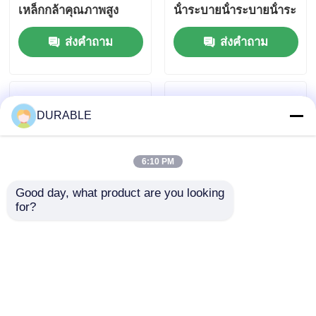
เหล็กกล้าคุณภาพสูง
น้ําระบายน้ําระบายน้ําระ
เหมาะสำหรับการทำงาน
บายน้ําระบายน้ําระบาย
ส่งคำถาม
ส่งคำถาม
ต่อเนื่องและสภาวะรับน้ำ
น้ํา
หนักมาก
DURABLE
6:10 PM
Good day, what product are you looking 
for?
86 KW ปั๊มน้ําดีเซล
ปั๊มน้ําเสีย 50Hz60Hz
ความถี่ 50Hz 60Hz
ระดับหัวรวม 16m กว้าง
ออกแบบให้มีผลงานที่
ช่องออก 100 mm ปั๊มน้ํา
คงที่ในเกษตร การเหมือง
เสียเกรดอุตสาหกร
ส่งคำถาม
ส่งคำถาม
แร่และการก่อสร้าง
รมสําหรับภาระหนัก