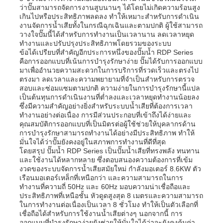
ว่าปั๊มสามารถจัดการงานสูบนานๆ ได้โดยไม่เกิดความร้อนสูง
เกินไปหรือประสิทธิภาพลดลง ทำให้เหมาะสำหรับการดำเนิน
งานจัดการน้ำเสียทั้งในกรณีฉุกเฉินและตามปกติ ผู้ใช้สามารถ
เกี่ยวกับเรา
วางใจปั๊มนี้ได้สำหรับการทำงานเป็นเวลานาน ลดเวลาหยุด
ทำงานและปรับปรุงประสิทธิภาพโดยรวมของระบบ
ข้อได้เปรียบที่สำคัญอีกประการหนึ่งของปั๊มน้ำ RDP Series
ทัวร์โรงงาน
คือการออกแบบที่เน้นการบำรุงรักษาง่าย ปั๊มได้รับการออกแบบ
มาเพื่ออำนวยความสะดวกในการบริการที่รวดเร็วและตรงไป
ตรงมา ลดเวลาและความพยายามที่จำเป็นสำหรับการตรวจ
สอบและซ่อมแซมตามปกติ ความง่ายในการบำรุงรักษานี้แปล
ควบคุมคุณภาพ
เป็นต้นทุนการดำเนินงานที่ต่ำลงและเวลาหยุดทำงานน้อยลง
ซึ่งมีความสำคัญอย่างยิ่งสำหรับระบบน้ำเสียที่ต้องการเวลา
ทำงานอย่างต่อเนื่อง การมีส่วนประกอบที่เข้าถึงได้ง่ายและ
ติดต่อเรา
คุณสมบัติการออกแบบที่เป็นมิตรต่อผู้ใช้ช่วยให้บุคลากรด้าน
การบำรุงรักษาสามารถทำงานได้อย่างมีประสิทธิภาพ ทำให้
มั่นใจได้ว่าปั๊มยังคงอยู่ในสภาพการทำงานที่ดีที่สุด
โดยสรุป ปั๊มน้ำ RDP Series เป็นปั๊มน้ำเสียที่ทรงพลัง ทนทาน
ข่าว
และใช้งานได้หลากหลาย ซึ่งตอบสนองความต้องการที่เข้ม
งวดของระบบจัดการน้ำเสียสมัยใหม่ กำลังมอเตอร์ 8.6KW ตัว
เรือนมอเตอร์เหล็กที่เหนือกว่า และความสามารถในการ
ทุกกรณี
ทำงานที่ความถี่ 50Hz และ 60Hz มอบความน่าเชื่อถือและ
ประสิทธิภาพที่เหนือชั้น หัวดูดสูงสุด 8 เมตรและความสามารถ
ในการทำงานต่อเนื่องเป็นเวลา 8 ชั่วโมง ทำให้เป็นตัวเลือกที่
เชื่อถือได้สำหรับการใช้งานน้ำเสียต่างๆ นอกจากนี้ การ
ขออ้าง
ออกแบบที่บำรุงรักษาง่ายยังช่วยให้มั่นใจได้ว่าจะยังคงคุ้มค่า