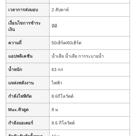
เวลาการส่งมอบ
2 สัปดาห์
เงื่อนไขการชำระ
ทีที
เงิน
ความถี่
50เฮิร์ต/60เฮิร์ต
แอปพลิเคชัน
น้ำเสีย น้ำเสีย การระบายน้ำ
น้ำหนัก
63 กก
แหล่งพลังงาน
ไฟฟ้า
กำลังไฟพิกัด
8.6กิโลวัตต์
Max.หัวดูด
8 ม
กำลังมอเตอร์
8.6 กิโลวัตต์