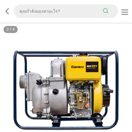
2
/
4