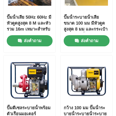
ปั๊มน้ําเสีย 50Hz 60Hz มี
ปั๊มน้ําระบายน้ําเสีย
หัวดูดสูงสุด 8 M และหัว
ขนาด 100 มม มีหัวดูด
รวม 16m เหมาะสําหรับ
สูงสุด 8 มม และกระเป๋า
โรงงานบําบัดน้ําเสีย
หมุนเหล็กชั้นสูง
ส่งคำถาม
ส่งคำถาม
ปั๊มดีเซลระบายน้ำพร้อม
กว้าง 100 มม ปั๊มน้ําระ
ตัวเรือนมอเตอร์
บายน้ําระบายน้ําระบาย