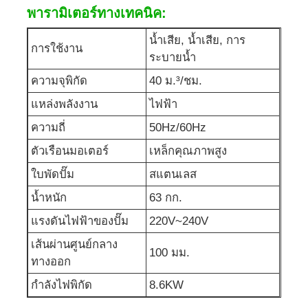
พารามิเตอร์ทางเทคนิค:
ชุดเครื่องกำเนิดเสียง
น้ำเสีย, น้ำเสีย, การ
การใช้งาน
ระบายน้ำ
เครื่องกำเนิดไฟฟ้าสำหรับใช้ในบ้าน
ความจุพิกัด
40 ม.³/ชม.
แหล่งพลังงาน
ไฟฟ้า
ชุดเครื่องสร้างหลังคา
ความถี่
50Hz/60Hz
ตัวเรือนมอเตอร์
เหล็กคุณภาพสูง
เครื่องผลิตเสียงต่ํา
ใบพัดปั๊ม
สแตนเลส
น้ำหนัก
63 กก.
การบำรุงรักษาเครื่องกำเนิดไฟฟ้า
แรงดันไฟฟ้าของปั๊ม
220V~240V
เส้นผ่านศูนย์กลาง
ชุดเครื่องกำเนิดไฟฟ้าเชื่อม
100 มม.
ทางออก
กำลังไฟพิกัด
8.6KW
เครื่องยนต์ดีเซลเจเนอเรเตอร์