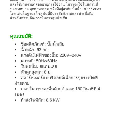
และใช้งานง่ายตลอดอายุการใช้งาน ไม่ว่าจะใช้ในสถานที่
ของเทศบาล อุตสาหกรรม หรือที่อยู่อาศัย ปั๊มน้ำ RDP Series
ชุดเครื่องกำเนิดไฟฟ้าดีเซล
โดดเด่นในฐานะโซลูชันที่มีประสิทธิภาพและน่าเชื่อถือ
สำหรับความต้องการในการสูบน้ำเสีย
ชุดเครื่องผลิตเบนซิน
คุณสมบัติ:
ชื่อผลิตภัณฑ์: ปั๊มน้ำเสีย
ชุดเครื่องกำเนิดไฟฟ้าอินเวอร์เตอร์
น้ำหนัก: 63 กก.
แรงดันไฟฟ้าของปั๊ม: 220V~240V
ความถี่: 50Hz/60Hz
ชุดเครื่องกำเนิดไฟฟ้าแบบพกพา
ใบพัดปั๊ม: สแตนเลส
หัวดูดสูงสุด: 8 ม.
สตาร์ทเตอร์แบบรีคอยล์เพื่อการจุดระเบิดที่
ชุดเครื่องกำเนิดไฟฟ้าอุตสาหกรรม
ง่ายดาย
เวลาในการรองพื้นด้วยตัวเอง: 180 วินาทีที่ 4
ชุดเครื่องกำเนิดไฟฟ้าดิจิตอล
เมตร
กำลังไฟพิกัด: 8.6 kW
เครื่องกําเนิดกรอบเปิด