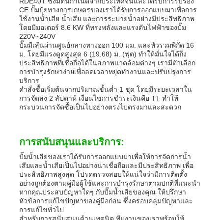
RDE40T ซึ่งมีต้นกำเนิดจากประเทศจีนและได้รับการรับรอง
CE ปั๊มปุ๋ยทางการเกษตรของเราได้รับการออกแบบมาเพื่อการ
ใช้งานน้ำเสีย น้ำเสีย และการระบายน้ำอย่างมีประสิทธิภาพ
โดยมีมอเตอร์ 8.6 KW ที่ทรงพลังและแรงดันไฟฟ้าของปั๊ม
220V~240V
ปั๊มมีเส้นผ่านศูนย์กลางทางออก 100 มม. และหัวรวมพิกัด 16
ม. โดยมีแรงดูดสูงสุด 6 (19.68) ม. (ฟุต) ทำให้มั่นใจได้ถึง
ประสิทธิภาพที่เชื่อถือได้ในสภาพแวดล้อมต่างๆ เรามีตัวเลือก
การบำรุงรักษาง่ายเพื่อลดเวลาหยุดทำงานและปรับปรุงการ
บริการ
คำสั่งซื้อเริ่มต้นจากปริมาณขั้นต่ำ 1 ชุด โดยมีระยะเวลาใน
การจัดส่ง 2 สัปดาห์ เงื่อนไขการชำระเงินคือ TT ทำให้
กระบวนการจัดซื้อเป็นไปอย่างตรงไปตรงมาและสะดวก
การสนับสนุนและบริการ:
ปั๊มน้ำเสียของเราได้รับการออกแบบมาเพื่อให้การจัดการน้ำ
เสียและน้ำเสียเป็นไปอย่างน่าเชื่อถือและมีประสิทธิภาพ เพื่อ
ประสิทธิภาพสูงสุด โปรดตรวจสอบให้แน่ใจว่ามีการติดตั้ง
อย่างถูกต้องตามคู่มือผู้ใช้และการบำรุงรักษาตามปกติที่แนะนำ
หากคุณประสบปัญหาใดๆ กับปั๊มน้ำเสียของคุณ ให้ปรึกษา
หัวข้อการแก้ไขปัญหาของคู่มือก่อน ซึ่งครอบคลุมปัญหาและ
การแก้ไขทั่วไป
สำหรับการสนับสนุนด้านเทคนิค ทีมงานของเราพร้อมให้