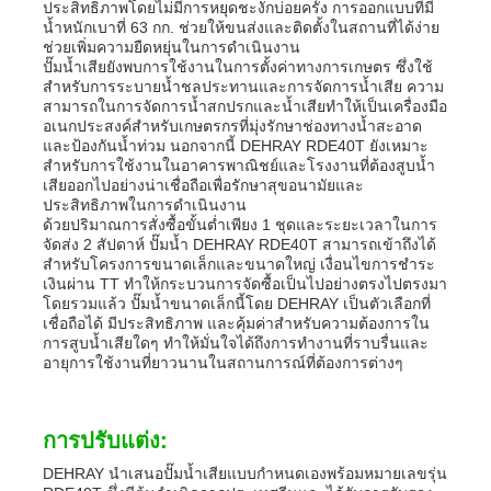
ประสิทธิภาพโดยไม่มีการหยุดชะงักบ่อยครั้ง การออกแบบที่มี
น้ำหนักเบาที่ 63 กก. ช่วยให้ขนส่งและติดตั้งในสถานที่ได้ง่าย
ช่วยเพิ่มความยืดหยุ่นในการดำเนินงาน
ปั๊มน้ำเสียยังพบการใช้งานในการตั้งค่าทางการเกษตร ซึ่งใช้
สำหรับการระบายน้ำชลประทานและการจัดการน้ำเสีย ความ
สามารถในการจัดการน้ำสกปรกและน้ำเสียทำให้เป็นเครื่องมือ
อเนกประสงค์สำหรับเกษตรกรที่มุ่งรักษาช่องทางน้ำสะอาด
และป้องกันน้ำท่วม นอกจากนี้ DEHRAY RDE40T ยังเหมาะ
สำหรับการใช้งานในอาคารพาณิชย์และโรงงานที่ต้องสูบน้ำ
เสียออกไปอย่างน่าเชื่อถือเพื่อรักษาสุขอนามัยและ
ประสิทธิภาพในการดำเนินงาน
ด้วยปริมาณการสั่งซื้อขั้นต่ำเพียง 1 ชุดและระยะเวลาในการ
จัดส่ง 2 สัปดาห์ ปั๊มน้ำ DEHRAY RDE40T สามารถเข้าถึงได้
สำหรับโครงการขนาดเล็กและขนาดใหญ่ เงื่อนไขการชำระ
เงินผ่าน TT ทำให้กระบวนการจัดซื้อเป็นไปอย่างตรงไปตรงมา
โดยรวมแล้ว ปั๊มน้ำขนาดเล็กนี้โดย DEHRAY เป็นตัวเลือกที่
เชื่อถือได้ มีประสิทธิภาพ และคุ้มค่าสำหรับความต้องการใน
การสูบน้ำเสียใดๆ ทำให้มั่นใจได้ถึงการทำงานที่ราบรื่นและ
อายุการใช้งานที่ยาวนานในสถานการณ์ที่ต้องการต่างๆ
การปรับแต่ง:
DEHRAY นำเสนอปั๊มน้ำเสียแบบกำหนดเองพร้อมหมายเลขรุ่น