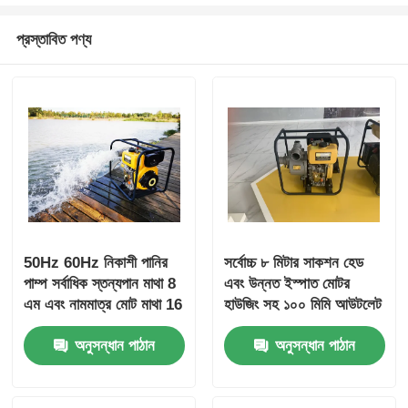
প্রস্তাবিত পণ্য
50Hz 60Hz নিকাশী পানির
সর্বোচ্চ ৮ মিটার সাকশন হেড
পাম্প সর্বাধিক স্তন্যপান মাথা 8
এবং উন্নত ইস্পাত মোটর
এম এবং নামমাত্র মোট মাথা 16
হাউজিং সহ ১০০ মিমি আউটলেট
মিটার বৈশিষ্ট্যযুক্ত নিকাশী জল
ব্যাসের পয়ঃনিষ্কাশন জল পাম্প,
অনুসন্ধান পাঠান
অনুসন্ধান পাঠান
চিকিত্সা উদ্ভিদের জন্য উপযুক্ত
যা পয়ঃনিষ্কাশন ব্যবস্থাপনার
জন্য ডিজাইন করা হয়েছে