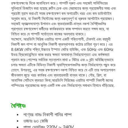
রক্ষণাবেক্ষণের দিকে মনোনিবেশ করে। পাম্পটি দ্রুত এবং সহজেই সার্ভিসিংয়ের
সুবিধার্থে ডিজাইন করা হয়েছে,রুটিন চেক এবং মেরামতের জন্য প্রয়োজনীয় সময় এবং
প্রচেষ্টা হ্রাস করাএই সহজ রক্ষণাবেক্ষণ কম অপারেটিং খরচ এবং কম ডাউনটাইম
আমাদের সম্পর্কে
অনুবাদ করে, যা নিকাশী সিস্টেমের জন্য গুরুত্বপূর্ণ যা ধ্রুবক আপটাইম প্রয়োজন।
সহজেই অ্যাক্সেসযোগ্য উপাদান এবং ব্যবহারকারী-বান্ধব নকশা বৈশিষ্ট্যগুলির
প্রাপ্যতা রক্ষণাবেক্ষণ কর্মীদের কার্যকরভাবে কাজ সম্পাদন করতে সক্ষম করে, যা
নিশ্চিত করে যে পাম্পটি সর্বোত্তম কাজের অবস্থায় থাকবে।
কারখানা ভ্রমণ
সংক্ষেপে, আরডিপি সিরিজ ওয়াটার পাম্প একটি শক্তিশালী, টেকসই এবং বহুমুখী
নিকাশী জল পাম্প যা আধুনিক নিকাশী ব্যবস্থাপনার কঠোর চাহিদা পূরণ করে। এর
8.6KW মোটর শক্তি,উচ্চতর ইস্পাত মোটর হাউজিং, এবং 50Hz এবং 60Hz
মান নিয়ন্ত্রণ
উভয় ফ্রিকোয়েন্সিতে কাজ করার ক্ষমতা অসামান্য নির্ভরযোগ্যতা এবং কর্মক্ষমতা
প্রদান করে।পাম্পের সর্বাধিক স্তন্যপান মাথা ৮ মিটার এবং ৮ ঘন্টা অবিচ্ছিন্নভাবে
চলার ক্ষমতা এটিকে বিভিন্ন নিকাশী অ্যাপ্লিকেশনগুলির জন্য নির্ভরযোগ্য পছন্দ করে
তোলে. উপরন্তু, এর সহজ রক্ষণাবেক্ষণ নকশা নিশ্চিত করে যে এটি তার অপারেশনাল
আমাদের সাথে যোগাযোগ করুন
জীবনকাল জুড়ে খরচ কার্যকর এবং ব্যবহারকারী বান্ধব থাকে। পৌর, শিল্প, বা
আবাসিক সেটিংসে ব্যবহৃত কিনা,আরডিপি সিরিজের ওয়াটার পাম্পটি নিকাশী জলের
পাম্পিংয়ের প্রয়োজনের জন্য একটি দক্ষ এবং নির্ভরযোগ্য সমাধান হিসাবে দাঁড়িয়েছে.
খবর
বৈশিষ্ট্যঃ
সব ক্ষেত্রেই
পণ্যের নামঃ নিকাশী পানির পাম্প
ওজনঃ ৬৩ কেজি
উদ্ধৃতির জন্য আবেদন
পাম্প ভোল্টেজঃ 220V ~ 240V