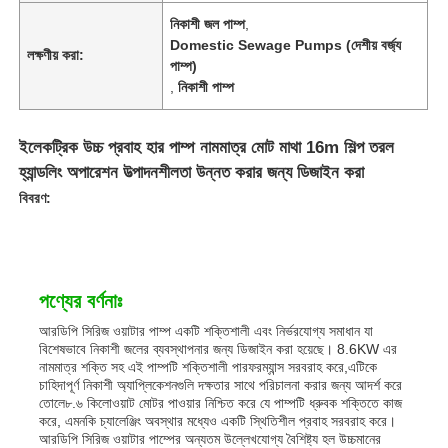
নিকাশী জল পাম্প
,
Domestic Sewage Pumps (দেশীয় বর্জ্য
লক্ষণীয় করা:
পাম্প)
,
নিকাশী পাম্প
ইলেকট্রিক উচ্চ প্রবাহ হার পাম্প নামমাত্র মোট মাথা 16m শিল্প তরল
হ্যান্ডলিং অপারেশন উত্পাদনশীলতা উন্নত করার জন্য ডিজাইন করা
বিবরণ:
পণ্যের বর্ণনাঃ
আরডিপি সিরিজ ওয়াটার পাম্প একটি শক্তিশালী এবং নির্ভরযোগ্য সমাধান যা
বিশেষভাবে নিকাশী জলের ব্যবস্থাপনার জন্য ডিজাইন করা হয়েছে। 8.6KW এর
নামমাত্র শক্তি সহ এই পাম্পটি শক্তিশালী পারফরম্যান্স সরবরাহ করে,এটিকে
চাহিদাপূর্ণ নিকাশী অ্যাপ্লিকেশনগুলি দক্ষতার সাথে পরিচালনা করার জন্য আদর্শ করে
তোলে৮.৬ কিলোওয়াট মোটর পাওয়ার নিশ্চিত করে যে পাম্পটি ধ্রুবক শক্তিতে কাজ
করে, এমনকি চ্যালেঞ্জিং অবস্থার মধ্যেও একটি স্থিতিশীল প্রবাহ সরবরাহ করে।
আরডিপি সিরিজ ওয়াটার পাম্পের অন্যতম উল্লেখযোগ্য বৈশিষ্ট্য হল উচ্চমানের