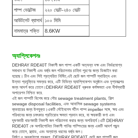
পাম্প ভোল্টেজ
২২০ ভোল্ট-২৪০ ভোল্ট
শব্দরোধী জেনারেটর সেট
আউটলেট ব্যাসার্ধ
১০০ মিমি
নামমাত্র শক্তি
8.6KW
বাড়ির ব্যবহারের জন্য জেনারেটর
ক্যানোপি জেনারেটর সেট
অ্যাপ্লিকেশনঃ
DEHRAY RDE40T নিকাশী জল পাম্প একটি অত্যন্ত দক্ষ এবং নির্ভরযোগ্য
সমাধান যা নিকাশী এবং বর্জ্য জল পরিচালনার চাহিদা পূরণের জন্য ডিজাইন করা
নিম্ন শব্দ জেনারেটর
হয়েছে। চীন এবং সিই প্রত্যয়িত নির্মিত,এই ছোট জল পাম্পটি স্থায়িত্ব এবং
উন্নত প্রযুক্তির সমন্বয় করে, এটি বিভিন্ন অ্যাপ্লিকেশন অনুষ্ঠান এবং দৃশ্যকল্পের
জন্য আদর্শ করে তোলে।DEHRAY RDE40T ধ্রুবক কর্মক্ষমতা এবং দীর্ঘস্থায়ী
জেনারেটর রক্ষণাবেক্ষণ
অপারেশন নিশ্চিত করে.
এই জল পাম্পটি বিশেষ করে পৌর sewage treatment plants, শিল্প
sewage disposal facilities, এবং আবাসিক sewage systems
ব্যবহারের জন্য উপযুক্ত।একটি স্টেইনলেস স্টীল পাম্প impeller সঙ্গে, ক্ষয় এবং
ঢালাই জেনারেটর সেট
পরিধানের জন্য চমৎকার প্রতিরোধ ক্ষমতা প্রদান করে, যা ক্ষয়কারী কণা এবং
দূষণকারী ধারণকারী নিকাশী জল পরিচালনা করার জন্য অপরিহার্য।এটি DEHRAY
RDE40T কে অপরিশোধিত নিকাশী পানির পাম্পিংয়ের জন্য একটি আদর্শ পছন্দ
করে তোলে, স্ল্যাড, এবং অন্যান্য ধরনের বর্জ্য জল।
জেনারেটর ডিজেল ইঞ্জিন
নির্মাণ ও অবকাঠামো প্রকল্পে, DEHRAY RDE40T ছোট জল পাম্পটি জল