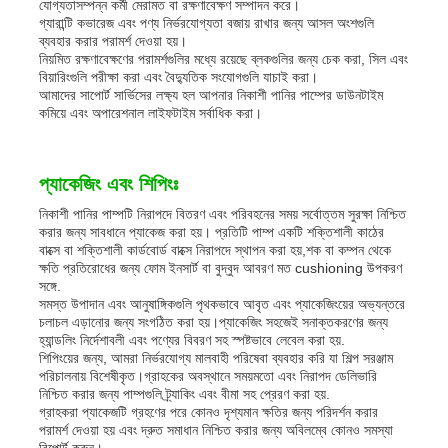
যোগ্যতাসম্পন্ন কর্মী মেরামত বা রক্ষণাবেক্ষণ সম্পাদন করে।
গ্যারান্টি কভারেজ এবং পণ্য নির্ভরযোগ্যতা বজায় রাখার জন্য আসল অংশগুলি
ব্যবহার করার পরামর্শ দেওয়া হয়।
নিয়মিত রক্ষণাবেক্ষণের পরামর্শগুলির মধ্যে রয়েছে ব্লকগুলির জন্য চেক করা, সিল এবং
বিয়ারিংগুলি পরীক্ষা করা এবং বৈদ্যুতিক সংযোগগুলি যাচাই করা।
আমাদের সাপোর্ট সার্ভিসের লক্ষ্য হল আপনার নিকাশী পানির পাম্পের ডাউনটাইম
কমিয়ে এবং অপারেশনাল লাইফটাইম সর্বাধিক করা।
প্যাকেজিং এবং শিপিংঃ
নিকাশী পানির পাম্পটি নিরাপদে বিতরণ এবং পরিবহনের সময় সর্বোত্তম সুরক্ষা নিশ্চিত
করার জন্য সাবধানে প্যাকেজ করা হয়। প্রতিটি পাম্প একটি শক্তিশালী কাঠের
বাক্সে বা শক্তিশালী কার্ডবোর্ড বাক্সে নিরাপদে স্থাপন করা হয়,শক বা কম্পন থেকে
ক্ষতি প্রতিরোধের জন্য ফোম ইনসার্ট বা বুদ্বুদ আবরণ মত cushioning উপকরণ
সঙ্গে.
সমস্ত উপাদান এবং আনুষাঙ্গিকগুলি পৃথকভাবে আবৃত এবং প্যাকেজিংয়ের অভ্যন্তরে
চলাচল এড়ানোর জন্য সংগঠিত করা হয়।প্যাকেজিং সহজেই সনাক্তকরণের জন্য
হ্যান্ডলিং নির্দেশাবলী এবং পণ্যের বিবরণ সহ স্পষ্টভাবে লেবেল করা হয়.
শিপিংয়ের জন্য, আমরা নির্ভরযোগ্য মালবাহী পরিষেবা ব্যবহার করি যা শিল্প সরঞ্জাম
পরিচালনায় বিশেষীকৃত।গ্রাহকের অবস্থানে সময়মতো এবং নিরাপদ ডেলিভারি
নিশ্চিত করার জন্য পাম্পগুলি ট্র্যাকিং এবং বীমা সহ প্রেরণ করা হয়.
গ্রাহকরা প্যাকেজটি গ্রহণের পরে কোনও দৃশ্যমান ক্ষতির জন্য পরিদর্শন করার
পরামর্শ দেওয়া হয় এবং দ্রুত সমাধান নিশ্চিত করার জন্য অবিলম্বে কোনও সমস্যা
রিপোর্ট করুন।