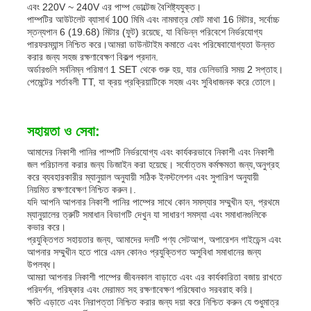
এবং 220V ~ 240V এর পাম্প ভোল্টেজ বৈশিষ্ট্যযুক্ত।
পাম্পটির আউটলেট ব্যাসার্ধ 100 মিমি এবং নামমাত্র মোট মাথা 16 মিটার, সর্বোচ্চ
স্তন্যপান 6 (19.68) মিটার (ফুট) রয়েছে, যা বিভিন্ন পরিবেশে নির্ভরযোগ্য
পারফরম্যান্স নিশ্চিত করে।আমরা ডাউনটাইম কমাতে এবং পরিষেবাযোগ্যতা উন্নত
করার জন্য সহজ রক্ষণাবেক্ষণ বিকল্প প্রদান.
অর্ডারগুলি সর্বনিম্ন পরিমাণ 1 SET থেকে শুরু হয়, যার ডেলিভারি সময় 2 সপ্তাহ।
পেমেন্টের শর্তাবলী TT, যা ক্রয় প্রক্রিয়াটিকে সহজ এবং সুবিধাজনক করে তোলে।
সহায়তা ও সেবা:
আমাদের নিকাশী পানির পাম্পটি নির্ভরযোগ্য এবং কার্যকরভাবে নিকাশী এবং নিকাশী
জল পরিচালনা করার জন্য ডিজাইন করা হয়েছে। সর্বোত্তম কর্মক্ষমতা জন্য,অনুগ্রহ
করে ব্যবহারকারীর ম্যানুয়াল অনুযায়ী সঠিক ইনস্টলেশন এবং সুপারিশ অনুযায়ী
নিয়মিত রক্ষণাবেক্ষণ নিশ্চিত করুন।.
যদি আপনি আপনার নিকাশী পানির পাম্পের সাথে কোন সমস্যার সম্মুখীন হন, প্রথমে
ম্যানুয়ালের ত্রুটি সমাধান বিভাগটি দেখুন যা সাধারণ সমস্যা এবং সমাধানগুলিকে
কভার করে।
প্রযুক্তিগত সহায়তার জন্য, আমাদের দলটি পণ্য সেটআপ, অপারেশন গাইডেন্স এবং
আপনার সম্মুখীন হতে পারে এমন কোনও প্রযুক্তিগত অসুবিধা সমাধানের জন্য
উপলব্ধ।
আমরা আপনার নিকাশী পাম্পের জীবনকাল বাড়াতে এবং এর কার্যকারিতা বজায় রাখতে
পরিদর্শন, পরিষ্কার এবং মেরামত সহ রক্ষণাবেক্ষণ পরিষেবাও সরবরাহ করি।
ক্ষতি এড়াতে এবং নিরাপত্তা নিশ্চিত করার জন্য দয়া করে নিশ্চিত করুন যে শুধুমাত্র