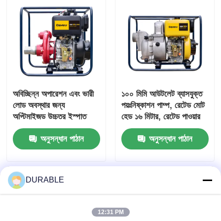
অবিচ্ছিন্ন অপারেশন এবং ভারী
১০০ মিমি আউটলেট ব্যাসযুক্ত
লোড অবস্থার জন্য
পয়ঃনিষ্কাশন পাম্প, রেটেড মোট
অপ্টিমাইজড উচ্চতর ইস্পাত
হেড ১৬ মিটার, রেটেড পাওয়ার
মোটর হাউজিং বৈশিষ্ট্যযুক্ত
৮.৬ কিলোওয়াট, পয়ঃনিষ্কাশন ও
অনুসন্ধান পাঠান
অনুসন্ধান পাঠান
ড্রেনাইজ ডিজেল পাম্প
বর্জ্য জল স্থানান্তরের জন্য
ব্যবহৃত
DURABLE
12:31 PM