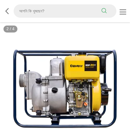
2
/
4