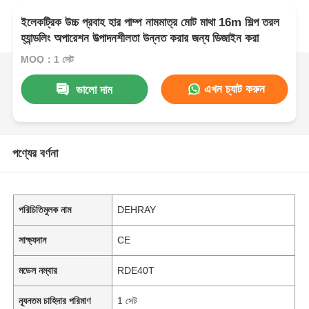
ইলেকট্রিক উচ্চ প্রবাহ হার পাম্প নামমাত্র মোট মাথা 16m শিল্প তরল
হ্যান্ডলিং অপারেশন উত্পাদনশীলতা উন্নত করার জন্য ডিজাইন করা
MOQ：1 সেট
এখন চ্যাট করুন
ভালো দাম
পণ্যের বর্ণনা
পরিচিতিমুলক নাম
DEHRAY
সাক্ষ্যদান
CE
মডেল নম্বার
RDE40T
ন্যূনতম চাহিদার পরিমাণ
1 সেট