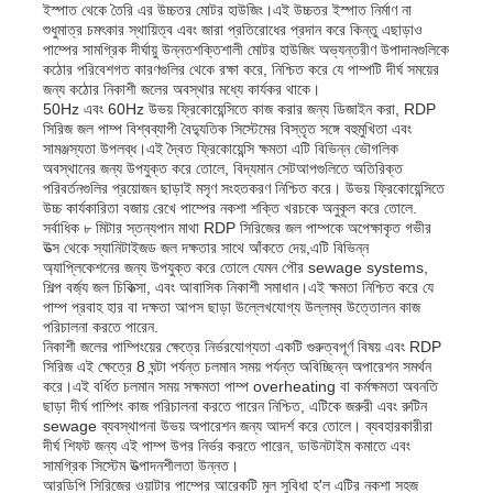
ইস্পাত থেকে তৈরি এর উচ্চতর মোটর হাউজিং।এই উচ্চতর ইস্পাত নির্মাণ না
শুধুমাত্র চমৎকার স্থায়িত্ব এবং জারা প্রতিরোধের প্রদান করে কিন্তু এছাড়াও
পাম্পের সামগ্রিক দীর্ঘায়ু উন্নতশক্তিশালী মোটর হাউজিং অভ্যন্তরীণ উপাদানগুলিকে
কঠোর পরিবেশগত কারণগুলির থেকে রক্ষা করে, নিশ্চিত করে যে পাম্পটি দীর্ঘ সময়ের
জন্য কঠোর নিকাশী জলের অবস্থার মধ্যে কার্যকর থাকে।
50Hz এবং 60Hz উভয় ফ্রিকোয়েন্সিতে কাজ করার জন্য ডিজাইন করা, RDP
সিরিজ জল পাম্প বিশ্বব্যাপী বৈদ্যুতিক সিস্টেমের বিস্তৃত সঙ্গে বহুমুখিতা এবং
সামঞ্জস্যতা উপলব্ধ।এই দ্বৈত ফ্রিকোয়েন্সি ক্ষমতা এটি বিভিন্ন ভৌগলিক
অবস্থানের জন্য উপযুক্ত করে তোলে, বিদ্যমান সেটআপগুলিতে অতিরিক্ত
পরিবর্তনগুলির প্রয়োজন ছাড়াই মসৃণ সংহতকরণ নিশ্চিত করে। উভয় ফ্রিকোয়েন্সিতে
উচ্চ কার্যকারিতা বজায় রেখে পাম্পের নকশা শক্তি খরচকে অনুকূল করে তোলে.
সর্বাধিক ৮ মিটার স্তন্যপান মাথা RDP সিরিজের জল পাম্পকে অপেক্ষাকৃত গভীর
উত্স থেকে স্যানিটাইজড জল দক্ষতার সাথে আঁকতে দেয়,এটি বিভিন্ন
অ্যাপ্লিকেশনের জন্য উপযুক্ত করে তোলে যেমন পৌর sewage systems,
শিল্প বর্জ্য জল চিকিত্সা, এবং আবাসিক নিকাশী সমাধান।এই ক্ষমতা নিশ্চিত করে যে
পাম্প প্রবাহ হার বা দক্ষতা আপস ছাড়া উল্লেখযোগ্য উল্লম্ব উত্তোলন কাজ
পরিচালনা করতে পারেন.
বাড়ি
নিকাশী জলের পাম্পিংয়ের ক্ষেত্রে নির্ভরযোগ্যতা একটি গুরুত্বপূর্ণ বিষয় এবং RDP
সিরিজ এই ক্ষেত্রে 8 ঘন্টা পর্যন্ত চলমান সময় পর্যন্ত অবিচ্ছিন্ন অপারেশন সমর্থন
করে।এই বর্ধিত চলমান সময় সক্ষমতা পাম্প overheating বা কর্মক্ষমতা অবনতি
ছাড়া দীর্ঘ পাম্পিং কাজ পরিচালনা করতে পারেন নিশ্চিত, এটিকে জরুরী এবং রুটিন
পণ্য
sewage ব্যবস্থাপনা উভয় অপারেশন জন্য আদর্শ করে তোলে। ব্যবহারকারীরা
দীর্ঘ শিফট জন্য এই পাম্প উপর নির্ভর করতে পারেন, ডাউনটাইম কমাতে এবং
সামগ্রিক সিস্টেম উত্পাদনশীলতা উন্নত।
আরডিপি সিরিজের ওয়াটার পাম্পের আরেকটি মূল সুবিধা হ'ল এটির নকশা সহজ
ভিডিও