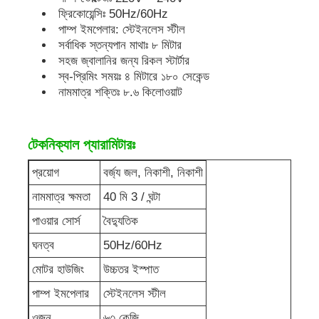
ফ্রিকোয়েন্সিঃ 50Hz/60Hz
পাম্প ইমপেলার: স্টেইনলেস স্টীল
ডিজেল জেনারেটর সেট
সর্বাধিক স্তন্যপান মাথাঃ ৮ মিটার
সহজ জ্বালানির জন্য রিকল স্টার্টার
স্ব-প্রিমিং সময়ঃ ৪ মিটারে ১৮০ সেকেন্ড
পেট্রোল জেনারেটর সেট
নামমাত্র শক্তিঃ ৮.৬ কিলোওয়াট
ইনভার্টার জেনারেটর সেট
টেকনিক্যাল প্যারামিটারঃ
প্রয়োগ
বর্জ্য জল, নিকাশী, নিকাশী
পোর্টেবল জেনারেটর সেট
নামমাত্র ক্ষমতা
40 মি 3 / ঘন্টা
শিল্প জেনারেটর সেট
পাওয়ার সোর্স
বৈদ্যুতিক
ঘনত্ব
50Hz/60Hz
ডিজিটাল জেনারেটর সেট
মোটর হাউজিং
উচ্চতর ইস্পাত
পাম্প ইমপেলার
স্টেইনলেস স্টীল
ওপেন ফ্রেম জেনারেটর
ওজন
৬৩ কেজি