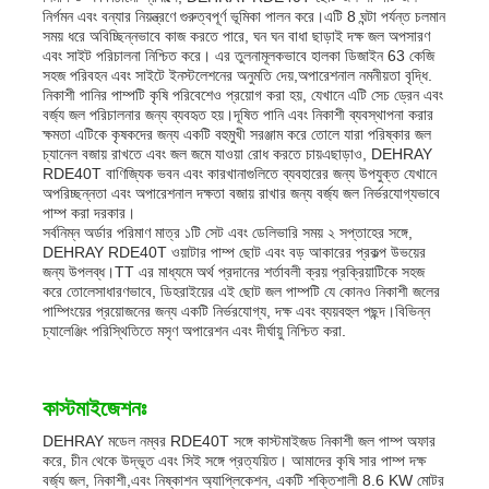
নির্গমন এবং বন্যার নিয়ন্ত্রণে গুরুত্বপূর্ণ ভূমিকা পালন করে।এটি 8 ঘন্টা পর্যন্ত চলমান
সময় ধরে অবিচ্ছিন্নভাবে কাজ করতে পারে, ঘন ঘন বাধা ছাড়াই দক্ষ জল অপসারণ
নিকাশী জল পাম্প
এবং সাইট পরিচালনা নিশ্চিত করে। এর তুলনামূলকভাবে হালকা ডিজাইন 63 কেজি
সহজ পরিবহন এবং সাইটে ইনস্টলেশনের অনুমতি দেয়,অপারেশনাল নমনীয়তা বৃদ্ধি.
নিকাশী পানির পাম্পটি কৃষি পরিবেশেও প্রয়োগ করা হয়, যেখানে এটি সেচ ড্রেন এবং
বর্জ্য জল পরিচালনার জন্য ব্যবহৃত হয়।দূষিত পানি এবং নিকাশী ব্যবস্থাপনা করার
ক্ষমতা এটিকে কৃষকদের জন্য একটি বহুমুখী সরঞ্জাম করে তোলে যারা পরিষ্কার জল
চ্যানেল বজায় রাখতে এবং জল জমে যাওয়া রোধ করতে চায়এছাড়াও, DEHRAY
RDE40T বাণিজ্যিক ভবন এবং কারখানাগুলিতে ব্যবহারের জন্য উপযুক্ত যেখানে
অপরিচ্ছন্নতা এবং অপারেশনাল দক্ষতা বজায় রাখার জন্য বর্জ্য জল নির্ভরযোগ্যভাবে
পাম্প করা দরকার।
সর্বনিম্ন অর্ডার পরিমাণ মাত্র ১টি সেট এবং ডেলিভারি সময় ২ সপ্তাহের সঙ্গে,
DEHRAY RDE40T ওয়াটার পাম্প ছোট এবং বড় আকারের প্রকল্প উভয়ের
জন্য উপলব্ধ।TT এর মাধ্যমে অর্থ প্রদানের শর্তাবলী ক্রয় প্রক্রিয়াটিকে সহজ
করে তোলেসাধারণভাবে, ডিহরাইয়ের এই ছোট জল পাম্পটি যে কোনও নিকাশী জলের
পাম্পিংয়ের প্রয়োজনের জন্য একটি নির্ভরযোগ্য, দক্ষ এবং ব্যয়বহুল পছন্দ।বিভিন্ন
চ্যালেঞ্জিং পরিস্থিতিতে মসৃণ অপারেশন এবং দীর্ঘায়ু নিশ্চিত করা.
কাস্টমাইজেশনঃ
DEHRAY মডেল নম্বর RDE40T সঙ্গে কাস্টমাইজড নিকাশী জল পাম্প অফার
করে, চীন থেকে উদ্ভূত এবং সিই সঙ্গে প্রত্যয়িত। আমাদের কৃষি সার পাম্প দক্ষ
বর্জ্য জল, নিকাশী,এবং নিষ্কাশন অ্যাপ্লিকেশন, একটি শক্তিশালী 8.6 KW মোটর