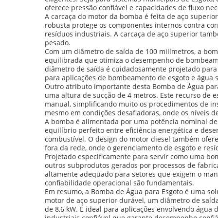
oferece pressão confiável e capacidades de fluxo nec
A carcaça do motor da bomba é feita de aço superior
robusta protege os componentes internos contra cor
resíduos industriais. A carcaça de aço superior tam
pesado.
Com um diâmetro de saída de 100 milímetros, a bomb
equilibrada que otimiza o desempenho de bombeame
diâmetro de saída é cuidadosamente projetado para fa
para aplicações de bombeamento de esgoto e água s
Outro atributo importante desta Bomba de Água pa
uma altura de sucção de 4 metros. Este recurso de 
manual, simplificando muito os procedimentos de i
mesmo em condições desafiadoras, onde os níveis de 
A bomba é alimentada por uma potência nominal de 8,
equilíbrio perfeito entre eficiência energética e 
combustível. O design do motor diesel também ofere
fora da rede, onde o gerenciamento de esgoto e resídu
Projetado especificamente para servir como uma bom
outros subprodutos gerados por processos de fabrica
altamente adequado para setores que exigem o manuse
confiabilidade operacional são fundamentais.
Em resumo, a Bomba de Água para Esgoto é uma solu
motor de aço superior durável, um diâmetro de saíd
de 8,6 kW. É ideal para aplicações envolvendo água
industriais confiável que garante desempenho confiá