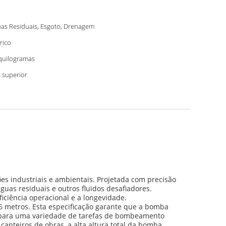
as Residuais, Esgoto, Drenagem
trico
quilogramas
 superior
s industriais e ambientais. Projetada com precisão
uas residuais e outros fluidos desafiadores.
ciência operacional e a longevidade.
6 metros. Esta especificação garante que a bomba
ada para uma variedade de tarefas de bombeamento
canteiros de obras, a alta altura total da bomba