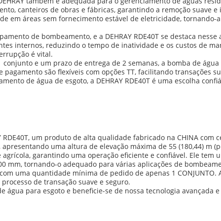
 DEHRAY também é adequada para o gerenciamento de águas residua
to, canteiros de obras e fábricas, garantindo a remoção suave e i
de em áreas sem fornecimento estável de eletricidade, tornando-a 
uipamento de bombeamento, e a DEHRAY RDE40T se destaca nesse a
es internos, reduzindo o tempo de inatividade e os custos de ma
rrupção é vital.
conjunto e um prazo de entrega de 2 semanas, a bomba de água 
 pagamento são flexíveis com opções TT, facilitando transações s
iamento de água de esgoto, a DEHRAY RDE40T é uma escolha confi
DE40T, um produto de alta qualidade fabricado na CHINA com cert
s, apresentando uma altura de elevação máxima de 55 (180,44) m (p
agrícola, garantindo uma operação eficiente e confiável. Ele tem
00 mm, tornando-o adequado para várias aplicações de bombeame
s com uma quantidade mínima de pedido de apenas 1 CONJUNTO. A
processo de transação suave e seguro.
água para esgoto e beneficie-se de nossa tecnologia avançada e 