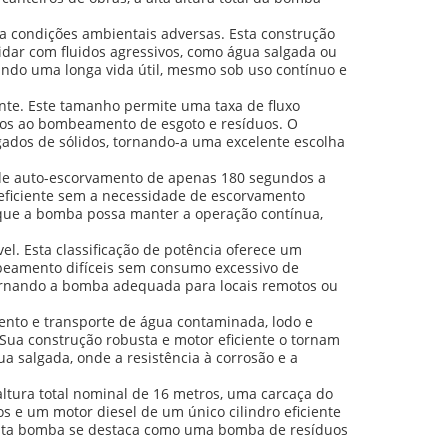
 a condições ambientais adversas. Esta construção
idar com fluidos agressivos, como água salgada ou
tindo uma longa vida útil, mesmo sob uso contínuo e
nte. Este tamanho permite uma taxa de fluxo
os ao bombeamento de esgoto e resíduos. O
egados de sólidos, tornando-a uma excelente escolha
de auto-escorvamento de apenas 180 segundos a
 eficiente sem a necessidade de escorvamento
 que a bomba possa manter a operação contínua,
l. Esta classificação de potência oferece um
mbeamento difíceis sem consumo excessivo de
tornando a bomba adequada para locais remotos ou
ento e transporte de água contaminada, lodo e
 Sua construção robusta e motor eficiente o tornam
 salgada, onde a resistência à corrosão e a
tura total nominal de 16 metros, uma carcaça do
 e um motor diesel de um único cilindro eficiente
 Esta bomba se destaca como uma bomba de resíduos