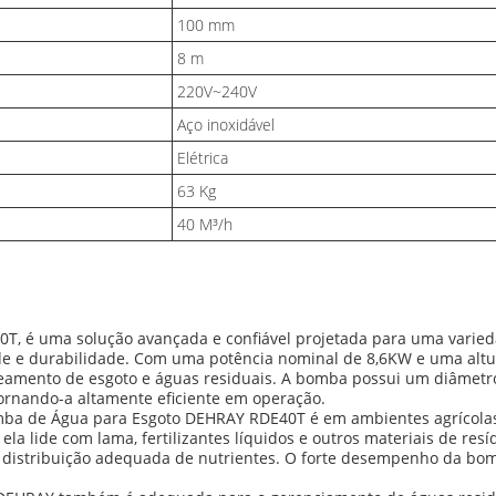
100 mm
8 m
220V~240V
Aço inoxidável
Elétrica
63 Kg
40 M³/h
, é uma solução avançada e confiável projetada para uma varieda
de e durabilidade. Com uma potência nominal de 8,6KW e uma altura
eamento de esgoto e águas residuais. A bomba possui um diâmetr
ornando-a altamente eficiente em operação.
omba de Água para Esgoto DEHRAY RDE40T é em ambientes agrícola
ela lide com lama, fertilizantes líquidos e outros materiais de resí
a distribuição adequada de nutrientes. O forte desempenho da bo