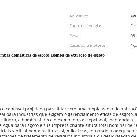
Aplicativo:
Águ
Fonte de energia:
Elé
Peso:
63 
Casas para motores:
Aço
,
mbas domésticas de esgoto
Bomba de extração de esgoto
e confiável projetada para lidar com uma ampla gama de aplicaçõe
al para indústrias que exigem o gerenciamento eficaz de esgoto, ág
ilindro, a bomba oferece desempenho excepcional, mantendo a efi
 Água para Esgoto é sua impressionante altura total nominal de 1
striais verticalmente a alturas significativas, tornando-a adequ
estações de tratamento de resíduos industriais ou desidratação de 