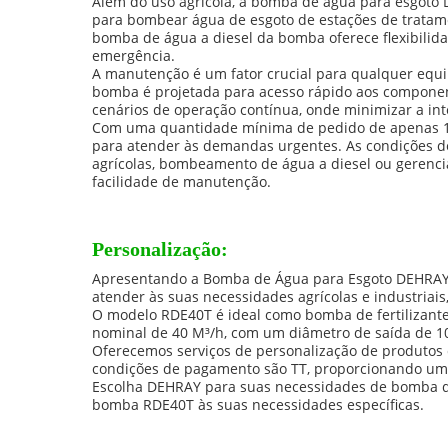
Além do uso agrícola, a bomba de água para esgoto
para bombear água de esgoto de estações de tratamen
bomba de água a diesel da bomba oferece flexibilida
emergência.
A manutenção é um fator crucial para qualquer eq
bomba é projetada para acesso rápido aos component
cenários de operação contínua, onde minimizar a inte
Com uma quantidade mínima de pedido de apenas 1 
para atender às demandas urgentes. As condições de
agrícolas, bombeamento de água a diesel ou gerenc
facilidade de manutenção.
Personalização:
Apresentando a Bomba de Água para Esgoto DEHRAY R
atender às suas necessidades agrícolas e industriai
O modelo RDE40T é ideal como bomba de fertilizante 
nominal de 40 M³/h, com um diâmetro de saída de 1
Oferecemos serviços de personalização de produto
condições de pagamento são TT, proporcionando um 
Escolha DEHRAY para suas necessidades de bomba de 
bomba RDE40T às suas necessidades específicas.