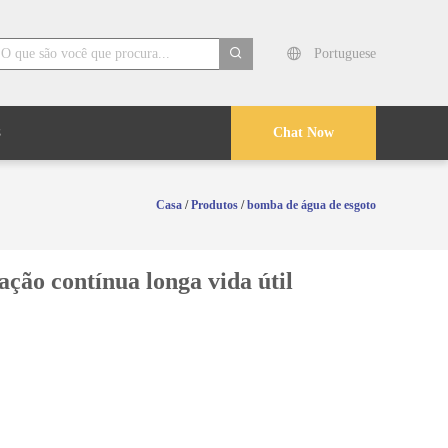
Portuguese
search
s
Chat Now
Casa
/
Produtos
/
bomba de água de esgoto
ção contínua longa vida útil