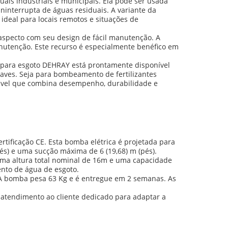
is industriais e municipais. Ela pode ser usada
ninterrupta de águas residuais. A variante da
ideal para locais remotos e situações de
specto com seu design de fácil manutenção. A
nutenção. Este recurso é especialmente benéfico em
para esgoto DEHRAY está prontamente disponível
uaves. Seja para bombeamento de fertilizantes
ável que combina desempenho, durabilidade e
ificação CE. Esta bomba elétrica é projetada para
és) e uma sucção máxima de 6 (19,68) m (pés).
 uma altura total nominal de 16m e uma capacidade
nto de água de esgoto.
 bomba pesa 63 Kg e é entregue em 2 semanas. As
atendimento ao cliente dedicado para adaptar a