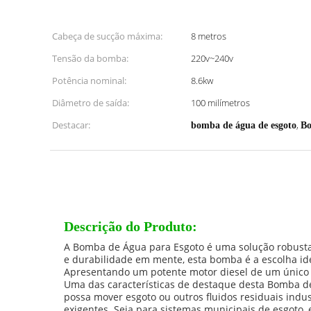
Cabeça de sucção máxima:
8 metros
Tensão da bomba:
220v~240v
Potência nominal:
8.6kw
Diâmetro de saída:
100 milímetros
Destacar:
,
bomba de água de esgoto
Bo
Descrição do Produto:
A Bomba de Água para Esgoto é uma solução robusta 
e durabilidade em mente, esta bomba é a escolha ide
Apresentando um potente motor diesel de um único c
Uma das características de destaque desta Bomba de
possa mover esgoto ou outros fluidos residuais indu
exigentes. Seja para sistemas municipais de esgoto, 