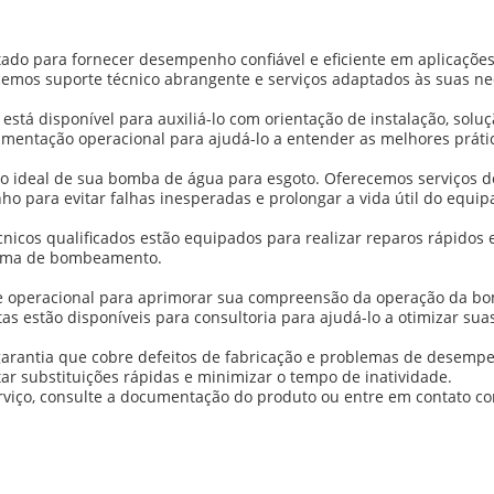
ado para fornecer desempenho confiável e eficiente em aplicações
ecemos suporte técnico abrangente e serviços adaptados às suas n
 está disponível para auxiliá-lo com orientação de instalação, s
entação operacional para ajudá-lo a entender as melhores práti
to ideal de sua bomba de água para esgoto. Oferecemos serviços 
ho para evitar falhas inesperadas e prolongar a vida útil do equi
nicos qualificados estão equipados para realizar reparos rápidos 
istema de bombeamento.
e operacional para aprimorar sua compreensão da operação da bo
tas estão disponíveis para consultoria para ajudá-lo a otimizar su
rantia que cobre defeitos de fabricação e problemas de desem
r substituições rápidas e minimizar o tempo de inatividade.
rviço, consulte a documentação do produto ou entre em contato co