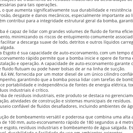
essárias para tais operações.
, o que aumenta significativamente sua durabilidade e resistência
rosão, desgaste e danos mecânicos, especialmente importante ao l
bém contribui para a integridade estrutural geral da bomba, garan
a é capaz de lidar com grandes volumes de fluido de forma eficie
nto, minimizando os riscos de entupimento comumente associad
cilitar a descarga suave de lodo, detritos e outros líquidos carr
algada.
ra Esgoto é sua capacidade de auto-escorvamento, com um tempo 
escorvamento rápido permite que a bomba inicie e opere de forma
nstalação e operação. A capacidade de auto-escorvamento garante
fluido flutuam ou pode haver bolsas de ar na linha de sucção.
6 kW, fornecida por um motor diesel de um único cilindro confiáve
desempenho, garantindo que a bomba possa lidar com tarefas de bo
ce portabilidade e independência de fontes de energia elétrica, 
os industriais é crítico.
ba de resíduos industriais, este produto se destaca no gerenciam
ção, atividades de construção e sistemas municipais de resíduos.
io confiável de fluidos desafiadores, incluindo ambientes de água
ção de bombeamento versátil e poderosa que combina uma alta al
a de 100 mm, auto-escorvamento rápido de 180 segundos a 4 metros
 de esgoto, resíduos industriais e bombeamento de água salgada.
vel, durabilidade e facilidade de uso em ambientes exigentes.