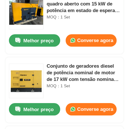
quadro aberto com 15 kW de
potência em estado de espera e
1500 R/min de velocidade
MOQ：1 Set
nominal
Converse agora
Melhor preço
Conjunto de geradores diesel
de potência nominal de motor
de 17 kW com tensão nominal
de 400/230 V e nível sonoro de
MOQ：1 Set
75 dB ((A))
Converse agora
Melhor preço