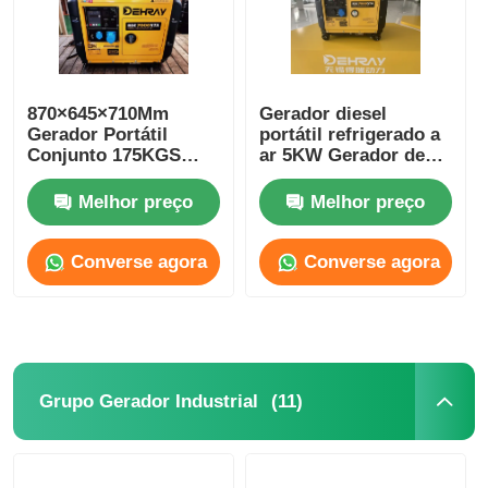
870×645×710Mm
Gerador diesel
Gerador Portátil
portátil refrigerado a
Conjunto 175KGS
ar 5KW Gerador de
8Hrs 5 Kw Gerador
reserva de diesel
Portátil
personalizado
Melhor preço
Melhor preço
Converse agora
Converse agora
(11)
Grupo Gerador Industrial