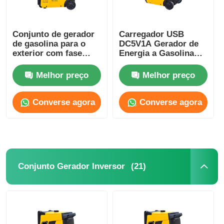
bomba de água de esgoto
Conjunto de gerador
Carregador USB
de gasolina para o
DC5V1A Gerador de
exterior com fase
Energia a Gasolina
única paralelo para o
Monocilíndrico
local de construção
Gerador de Gasolina
Melhor preço
Melhor preço
Portátil
Converse agora
Converse agora
(21)
Conjunto Gerador Inversor