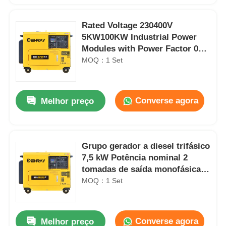
Rated Voltage 230400V
5KW100KW Industrial Power
Modules with Power Factor 08
Lag Designed to Optimize
MOQ：1 Set
Energy Consumption (Módulos
de energia industrial com fator
de potência 08 Lag)
Converse agora
Melhor preço
Grupo gerador a diesel trifásico
7,5 kW Potência nominal 2
tomadas de saída monofásicas
Podem ser adicionadas Fonte
MOQ：1 Set
de energia industrial ideal
Converse agora
Melhor preço