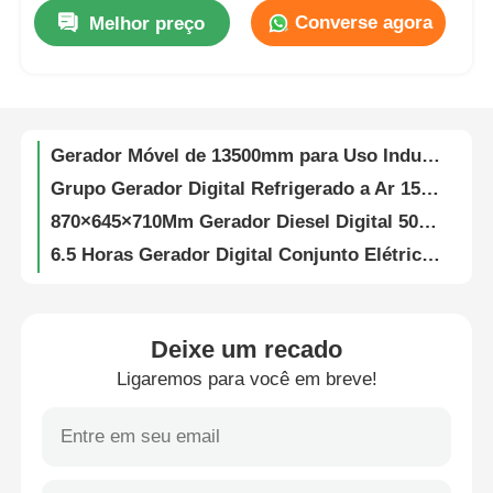
50Hz 60Hz Gerador Industrial Conjunto 310KG Gerador de Energia Industrial
Converse agora
Melhor preço
14.4A Conjunto de geradores industriais Geradores comerciais portáteis compactos a diesel
Quem Somos
Gerador Diesel Industrial 400V 230V 3000r/min Grupos Geradores Industriais
Conjunto Gerador Industrial de 10KW 3000rpm Energia Industrial Dg Sets 1350mm
Fábrica
Gerador Móvel de 13500mm para Uso Industrial 11KW 10KW
Grupo Gerador Digital Refrigerado a Ar 150Kg Monofásico 5kw Diesel
Controle de Qualidade
870×645×710Mm Gerador Diesel Digital 5000W Gerador Diesel Para Uso Doméstico Amarelo
6.5 Horas Gerador Digital Conjunto Elétrico Iniciar 65DB 5 Kw Gerador
Gerador Diesel Comercial 5 Kw Mecanismo silencioso 12V Industrial Dg Sets 6.5H
Fale Conosco
Proteção contra Curto-Circuito Gerador Digital Conjunto Gerador Diesel 5 Kw Desligamento por Baixo Nível de Óleo
Gerador a Diesel de 5kW com Tanque de 15 Litros, 150Kg, 230V, Refrigerado a Ar
notícias
Deixe um recado
Gerador digital de 65dB com baixo ruído Gerador silencioso portátil de 5kw
Ligaremos para você em breve!
Gerador magnético de 710mm 5kw com proteção contra sobrecarga para uso doméstico (gerador a diesel)
Todos os casos
Gerador Digital de Iniciação Elétrica Conjunto Pesado 5 Kw Genset Potência Constante
Gerador de diesel marítimo compacto de 870 mm
Pedir um orçamento