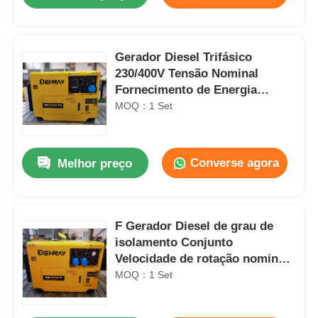
Gerador Diesel Trifásico
230/400V Tensão Nominal
Fornecimento de Energia
Estável para Canteiros de
MOQ：1 Set
Obras e Instalações Industriais
Converse agora
Melhor preço
Casa
F Gerador Diesel de grau de
isolamento Conjunto
Velocidade de rotação nominal
Produtos
1500 3000 Rmin Frequência
MOQ：1 Set
nominal 50 60Hz Solução de
Conjunto gerador a diesel industrial de 14,4 Amp 310KG Ultra silencioso Gerador de 10kw Trifásico
alimentação
Vídeos