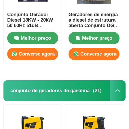
grupo de gerador à prova de som
Conjunto Gerador
Geradores de energia
Diesel 18KW - 20kW
a diesel de estrutura
50 60Hz 51dB
aberta Conjunto DG
Gerador Super
silencioso Gerador a
gerador do uso da casa
Silencioso RDE25SS3
diesel industrial 68L
Melhor preço
Melhor preço
Tipo silencioso
Grupo de gerador do dossel
Converse agora
Converse agora
Gerador de baixo ruído
Manutenção do gerador
(21)
conjunto de geradores de gasolina
Conjunto gerador de soldagem
motor diesel do gerador