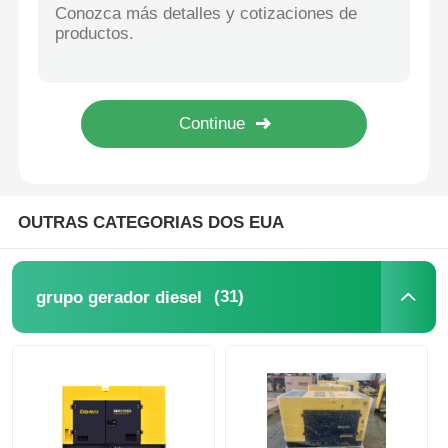
51DB Super Generador Silencioso Data Centers Eventos Yuchai Generator Set
2020×1060×1350Mm Conjunto de gerador insonorizado 51DB Conjunto de gerador diesel 18kw
grupo gerador diesel
Geradores elétricos industriais de reserva 1500r/min Gerador diesel Yuchai à prova de som
Grupo Gerador Silencioso Weichai Yangdong com Motor Diesel
conjunto de geradores de gasolina
Conjunto Gerador Inversor
OUTRAS CATEGORIAS DOS EUA
Conjunto de geradores portáteis
(31)
grupo gerador diesel
Grupo Gerador Industrial
Conjunto Gerador Digital
Gerador de quadro aberto