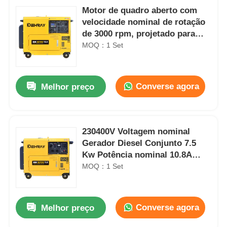
Motor de quadro aberto com
velocidade nominal de rotação
de 3000 rpm, projetado para
desempenho durável e baixo
MOQ：1 Set
nível de ruído de 72 DBA a 7m
de distância
Converse agora
Melhor preço
230400V Voltagem nominal
Gerador Diesel Conjunto 7.5
Kw Potência nominal 10.8A
Fonte de energia de corrente
MOQ：1 Set
compacta Para várias
indústrias
Converse agora
Melhor preço