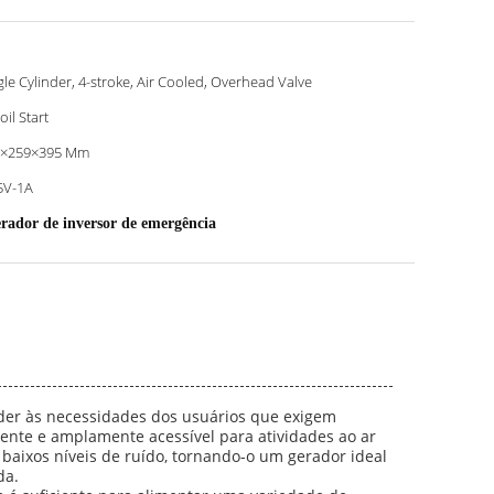
gle Cylinder, 4-stroke, Air Cooled, Overhead Valve
oil Start
0×259×395 Mm
5V-1A
erador de inversor de emergência
nder às necessidades dos usuários que exigem
iente e amplamente acessível para atividades ao ar
baixos níveis de ruído, tornando-o um gerador ideal
da.