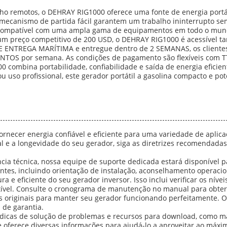
lho remotos, o DEHRAY RIG1000 oferece uma fonte de energia portát
e mecanismo de partida fácil garantem um trabalho ininterrupto 
a compatível com uma ampla gama de equipamentos em todo o mun
 preço competitivo de 200 USD, o DEHRAY RIG1000 é acessível ta
ENTREGA MARÍTIMA e entregue dentro de 2 SEMANAS, os clientes 
OS por semana. As condições de pagamento são flexíveis com TT 
0 combina portabilidade, confiabilidade e saída de energia eficien
ou uso profissional, este gerador portátil a gasolina compacto e 
ornecer energia confiável e eficiente para uma variedade de aplicaç
al e a longevidade do seu gerador, siga as diretrizes recomendad
cia técnica, nossa equipe de suporte dedicada estará disponível p
es, incluindo orientação de instalação, aconselhamento operacion
e eficiente do seu gerador inversor. Isso inclui verificar os níveis 
ível. Consulte o cronograma de manutenção no manual para obter
 originais para manter seu gerador funcionando perfeitamente. O
de garantia.
 dicas de solução de problemas e recursos para download, como ma
ne oferece diversas informações para ajudá-lo a aproveitar ao máxi