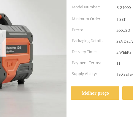
Model Number:
RIG1000
Minimum Order
1 SET
Quantity:
Preço:
200USD
Packaging Details:
SEA DELI
Delivery Time:
2 WEEKS
Payment Terms:
TT
Supply Ability:
150 SETS
Melhor preço