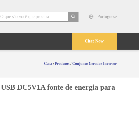
Portuguese
search
s
Chat Now
Casa
/
Produtos
/
Conjunto Gerador Inversor
 USB DC5V1A fonte de energia para