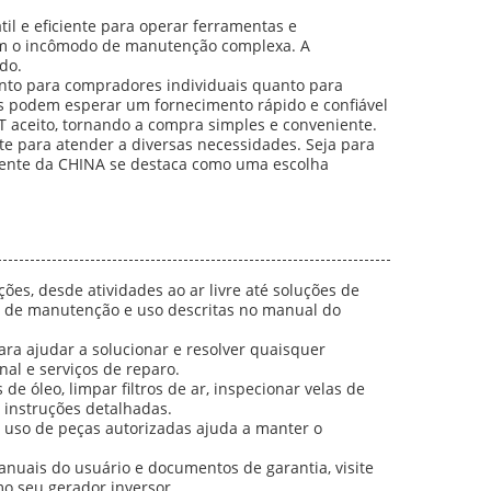
il e eficiente para operar ferramentas e
sem o incômodo de manutenção complexa. A
do.
nto para compradores individuais quanto para
podem esperar um fornecimento rápido e confiável
aceito, tornando a compra simples e conveniente.
te para atender a diversas necessidades. Seja para
potente da CHINA se destaca como uma escolha
ões, desde atividades ao ar livre até soluções de
as de manutenção e uso descritas no manual do
ara ajudar a solucionar e resolver quaisquer
al e serviços de reparo.
de óleo, limpar filtros de ar, inspecionar velas de
 instruções detalhadas.
 uso de peças autorizadas ajuda a manter o
nuais do usuário e documentos de garantia, visite
mo seu gerador inversor.