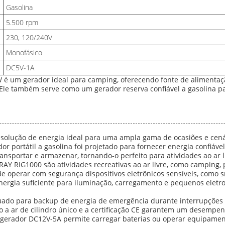
Gasolina
5.500 rpm
230, 120/240V
Monofásico
DC5V-1A
W é um gerador ideal para camping, oferecendo fonte de alimentaçã
re. Ele também serve como um gerador reserva confiável a gasolina 
solução de energia ideal para uma ampla gama de ocasiões e cená
ador portátil a gasolina foi projetado para fornecer energia confiá
sportar e armazenar, tornando-o perfeito para atividades ao ar li
 RIG1000 são atividades recreativas ao ar livre, como camping, p
de operar com segurança dispositivos eletrônicos sensíveis, como s
ergia suficiente para iluminação, carregamento e pequenos eletro
quado para backup de energia de emergência durante interrupçõe
ado a ar de cilindro único e a certificação CE garantem um desemp
 gerador DC12V-5A permite carregar baterias ou operar equipamen