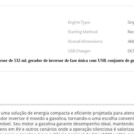
Engine Type:
Sin
Starting Method:
Rec
Overall dimensions:
46
USB Charger:
DC
,
,
rsor de 532 ml
gerador de inversor de fase única com USB
conjunto de g
é uma solução de energia compacta e eficiente projetada para ate
rador inversor é movido a gasolina, tornando-o uma escolha conven
 móvel. Seu motor a gasolina garante desempenho ideal, mantendo 
ens em RV e outros cenários onde a operação silenciosa é valoriza