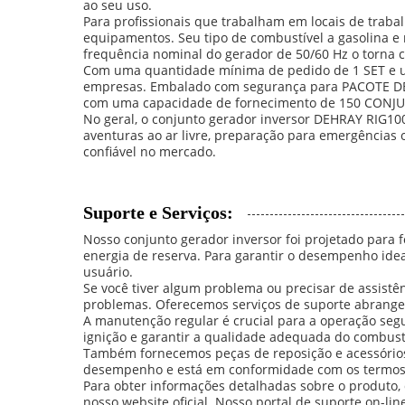
ao seu uso.
Para profissionais que trabalham em locais de traba
equipamentos. Seu tipo de combustível a gasolina 
frequência nominal do gerador de 50/60 Hz o torn
Com uma quantidade mínima de pedido de 1 SET e um
empresas. Embalado com segurança para PACOTE DE 
com uma capacidade de fornecimento de 150 CONJUNT
No geral, o conjunto gerador inversor DEHRAY RIG100
aventuras ao ar livre, preparação para emergências 
confiável no mercado.
Suporte e Serviços:
Nosso conjunto gerador inversor foi projetado para f
energia de reserva. Para garantir o desempenho ide
usuário.
Se você tiver algum problema ou precisar de assistên
problemas. Oferecemos serviços de suporte abrangent
A manutenção regular é crucial para a operação segura 
ignição e garantir a qualidade adequada do combust
Também fornecemos peças de reposição e acessórios
desempenho e está em conformidade com os termos 
Para obter informações detalhadas sobre o produto,
nosso website oficial. Nosso portal de suporte on-li