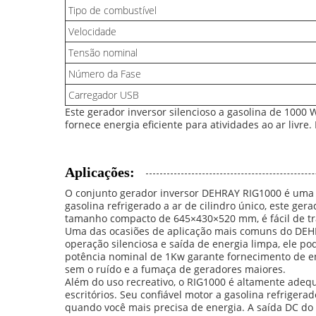
Tipo de combustível
Velocidade
Tensão nominal
Número da Fase
Carregador USB
Este gerador inversor silencioso a gasolina de 1000 
fornece energia eficiente para atividades ao ar liv
Aplicações:
O conjunto gerador inversor DEHRAY RIG1000 é uma 
gasolina refrigerado a ar de cilindro único, este ger
tamanho compacto de 645×430×520 mm, é fácil de tran
Uma das ocasiões de aplicação mais comuns do DEHRAY
operação silenciosa e saída de energia limpa, ele po
potência nominal de 1Kw garante fornecimento de en
sem o ruído e a fumaça de geradores maiores.
Além do uso recreativo, o RIG1000 é altamente ade
escritórios. Seu confiável motor a gasolina refriger
quando você mais precisa de energia. A saída DC do