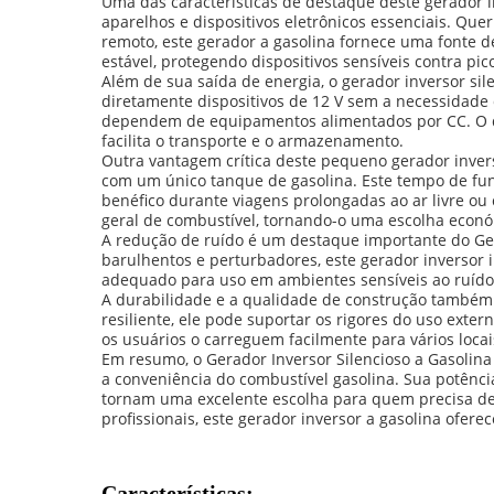
Uma das características de destaque deste gerador i
aparelhos e dispositivos eletrônicos essenciais. Que
remoto, este gerador a gasolina fornece uma fonte de
estável, protegendo dispositivos sensíveis contra p
Além de sua saída de energia, o gerador inversor si
diretamente dispositivos de 12 V sem a necessidade
dependem de equipamentos alimentados por CC. O de
facilita o transporte e o armazenamento.
Outra vantagem crítica deste pequeno gerador inver
com um único tanque de gasolina. Este tempo de fu
benéfico durante viagens prolongadas ao ar livre 
geral de combustível, tornando-o uma escolha económ
A redução de ruído é um destaque importante do Ger
barulhentos e perturbadores, este gerador inversor 
adequado para uso em ambientes sensíveis ao ruído,
A durabilidade e a qualidade de construção também s
resiliente, ele pode suportar os rigores do uso ext
os usuários o carreguem facilmente para vários locai
Em resumo, o Gerador Inversor Silencioso a Gasolina 
a conveniência do combustível gasolina. Sua potênc
tornam uma excelente escolha para quem precisa de 
profissionais, este gerador inversor a gasolina ofer
Características: