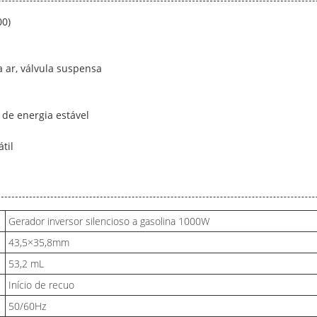
00)
a ar, válvula suspensa
 de energia estável
til
Gerador inversor silencioso a gasolina 1000W
43,5×35,8mm
53,2 mL
Início de recuo
50/60Hz