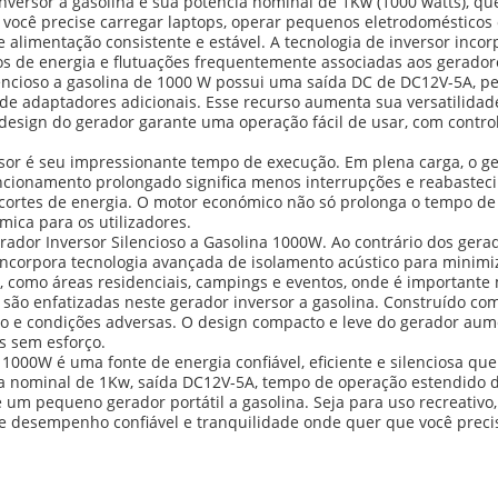
nversor a gasolina é sua potência nominal de 1Kw (1000 watts), qu
r você precise carregar laptops, operar pequenos eletrodomésticos
 alimentação consistente e estável. A tecnologia de inversor inco
icos de energia e flutuações frequentemente associadas aos gerador
lencioso a gasolina de 1000 W possui uma saída DC de DC12V-5A, p
 de adaptadores adicionais. Esse recurso aumenta sua versatilidad
sign do gerador garante uma operação fácil de usar, com contro
sor é seu impressionante tempo de execução. Em plena carga, o g
ncionamento prolongado significa menos interrupções e reabastec
ou cortes de energia. O motor económico não só prolonga o tempo
ica para os utilizadores.
ador Inversor Silencioso a Gasolina 1000W. Ao contrário dos gerad
incorpora tecnologia avançada de isolamento acústico para minimiz
 como áreas residenciais, campings e eventos, onde é importante
ão enfatizadas neste gerador inversor a gasolina. Construído com
erno e condições adversas. O design compacto e leve do gerador au
s sem esforço.
1000W é uma fonte de energia confiável, eficiente e silenciosa qu
ia nominal de 1Kw, saída DC12V-5A, tempo de operação estendido d
um pequeno gerador portátil a gasolina. Seja para uso recreativo,
ece desempenho confiável e tranquilidade onde quer que você preci