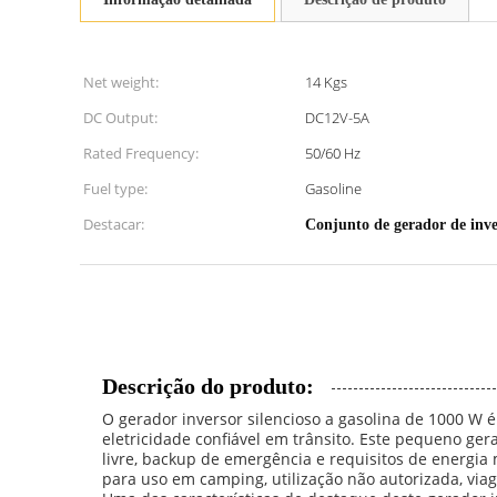
Net weight:
14 Kgs
DC Output:
DC12V-5A
Rated Frequency:
50/60 Hz
Fuel type:
Gasoline
Destacar:
Conjunto de gerador de inve
Descrição do produto:
O gerador inversor silencioso a gasolina de 1000 W 
eletricidade confiável em trânsito. Este pequeno ge
livre, backup de emergência e requisitos de energia
para uso em camping, utilização não autorizada, viag