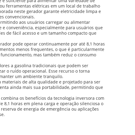
e é suficiente para alimentar uma variedade de
 ou ferramentas elétricas em um local de trabalho
rporada neste gerador garante eletricidade limpa e
es convencionais.
ermitindo aos usuários carregar ou alimentar
e e conveniência, especialmente para usuários que
les de fácil acesso e um tamanho compacto que
erador pode operar continuamente por até 8,1 horas
imentos menos frequentes, o que é particularmente
 de funcionamento, mas também reduz o consumo
ores a gasolina tradicionais que podem ser
ar o ruído operacional. Esse recurso o torna
 manter um ambiente tranquilo.
 materiais de alta qualidade e projetado para ser
menta ainda mais sua portabilidade, permitindo que
e combina os benefícios da tecnologia inversora com
e 8,1 horas em plena carga e operação silenciosa o
 reserva de energia de emergência ou aplicações
se.