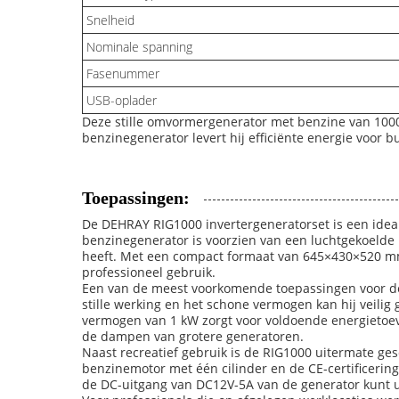
Snelheid
Nominale spanning
Fasenummer
USB-oplader
Deze stille omvormergenerator met benzine van 1000 
benzinegenerator levert hij efficiënte energie voor
Toepassingen:
De DEHRAY RIG1000 invertergeneratorset is een idea
benzinegenerator is voorzien van een luchtgekoelde
heeft. Met een compact formaat van 645×430×520 mm i
professioneel gebruik.
Een van de meest voorkomende toepassingen voor de 
stille werking en het schone vermogen kan hij veili
vermogen van 1 kW zorgt voor voldoende energietoev
de dampen van grotere generatoren.
Naast recreatief gebruik is de RIG1000 uitermate ge
benzinemotor met één cilinder en de CE-certificeri
de DC-uitgang van DC12V-5A van de generator kunt u 