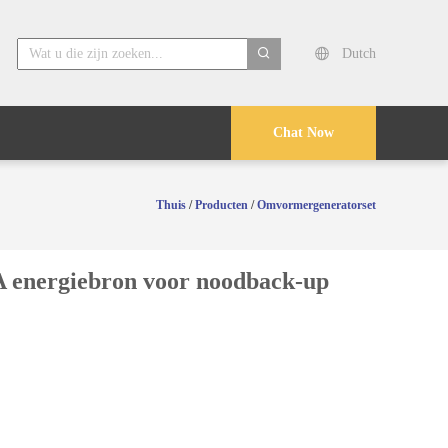
Dutch
search
Chat Now
Thuis
/
Producten
/
Omvormergeneratorset
A energiebron voor noodback-up