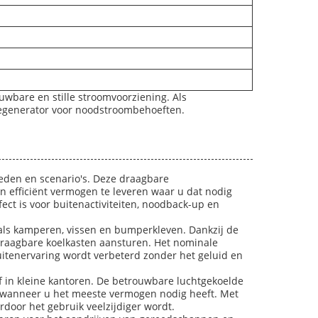
wbare en stille stroomvoorziening. Als
inegenerator voor noodstroombehoeften.
eden en scenario's. Deze draagbare
 efficiënt vermogen te leveren waar u dat nodig
ct is voor buitenactiviteiten, noodback-up en
oals kamperen, vissen en bumperkleven. Dankzij de
 draagbare koelkasten aansturen. Het nominale
itenervaring wordt verbeterd zonder het geluid en
f in kleine kantoren. De betrouwbare luchtgekoelde
st wanneer u het meeste vermogen nodig heeft. Met
door het gebruik veelzijdiger wordt.