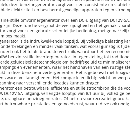
k, deze benzinegenerator zorgt voor een consistente en stabiele 
abiele elektriciteit en beschermt gevoelige apparaten tegen stro
zine-stille omvormergenerator over een DC-uitgang van DC12V-5A,
 zijn. Deze functie vergroot de veelzijdigheid en het gemak, vooral
or zorgt voor een gebruiksvriendelijke bediening, met gemakkelij
emloos maakt.
generator is de indrukwekkende looptijd. Bij volledige belasting ka
onderbrekingen en minder vaak tanken, wat vooral gunstig is tijden
mindert ook het totale brandstofverbruik, waardoor het een economi
0W benzine-stille invertergenerator. In tegenstelling tot traditio
ceerde geluidsisolatietechnologie om bedrijfsgeluid te minimalise
campings en evenementen, waar het handhaven van een rustige sfee
t in deze benzine-invertergenerator. Het is gebouwd met hoogwa
en zware omstandigheden. Het compacte en lichtgewicht ontwerp v
anning naar verschillende locaties kunnen dragen.
nerator een betrouwbare, efficiënte en stille stroombron die de v
DC12V-5A-uitgang, verlengde looptijd van 8,1 uur bij volledige be
ne, draagbare benzinegenerator. Of het nu voor recreatief gebruik
ert betrouwbare prestaties en gemoedsrust, waar u deze ook nodig 