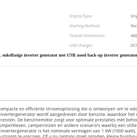
Engine Type:
Sin
Starting Method:
Rec
Overall dimensions:
46
USB Charger:
DC
,
,
t
enkelfasige inverter generator met USB
nood back-up inverter generator
ompacte en efficiënte stroomoplossing die is ontworpen om te vo
 invertergenerator wordt aangedreven door benzine, waardoor het 
ereisten. De benzinemotor zorgt voor optimale prestaties met beh
umperkleven, camperreizen en andere scenario's waarbij een stille 
nvertergenerator is het nominale vermogen van 1 kW (1000 watt), 
 stroom te voorzien. Of u nu laptops moet opladen, kleine huishou