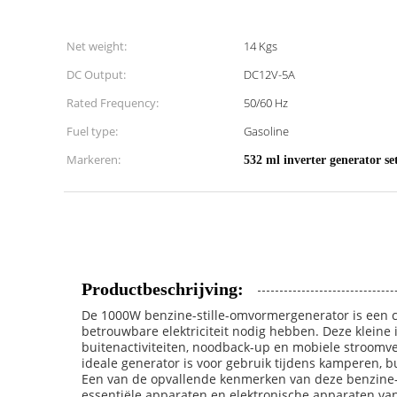
Net weight:
14 Kgs
DC Output:
DC12V-5A
Rated Frequency:
50/60 Hz
Fuel type:
Gasoline
Markeren:
532 ml inverter generator se
Productbeschrijving:
De 1000W benzine-stille-omvormergenerator is een c
betrouwbare elektriciteit nodig hebben. Deze kleine
buitenactiviteiten, noodback-up en mobiele stroomv
ideale generator is voor gebruik tijdens kamperen, b
Een van de opvallende kenmerken van deze benzine-i
essentiële apparaten en elektronische apparaten van