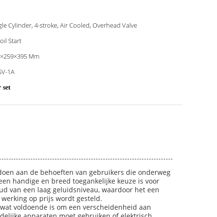
gle Cylinder, 4-stroke, Air Cooled, Overhead Valve
oil Start
0×259×395 Mm
5V-1A
 set
ldoen aan de behoeften van gebruikers die onderweg
een handige en breed toegankelijke keuze is voor
oud van een laag geluidsniveau, waardoor het een
werking op prijs wordt gesteld.
wat voldoende is om een ​​verscheidenheid aan
delijke apparaten moet gebruiken of elektrisch