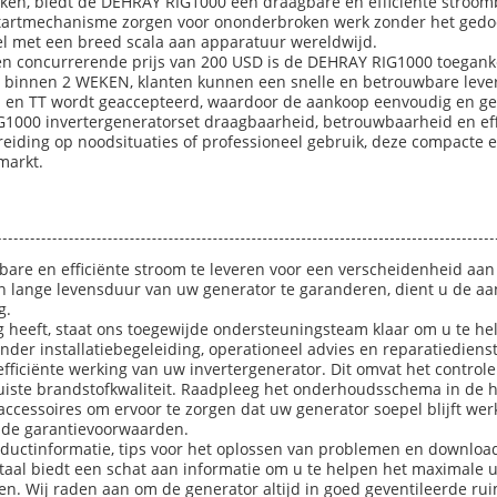
erken, biedt de DEHRAY RIG1000 een draagbare en efficiënte stroo
startmechanisme zorgen voor ononderbroken werk zonder het gedo
l met een breed scala aan apparatuur wereldwijd.
 concurrerende prijs van 200 USD is de DEHRAY RIG1000 toegankeli
d binnen 2 WEKEN, klanten kunnen een snelle en betrouwbare lever
el en TT wordt geaccepteerd, waardoor de aankoop eenvoudig en ge
000 invertergeneratorset draagbaarheid, betrouwbaarheid en ef
reiding op noodsituaties of professioneel gebruik, deze compacte
markt.
re en efficiënte stroom te leveren voor een verscheidenheid aan t
 lange levensduur van uw generator te garanderen, dient u de aa
g.
 heeft, staat ons toegewijde ondersteuningsteam klaar om u te he
er installatiebegeleiding, operationeel advies en reparatiediens
fficiënte werking van uw invertergenerator. Dit omvat het controlere
iste brandstofkwaliteit. Raadpleeg het onderhoudsschema in de ha
accessoires om ervoor te zorgen dat uw generator soepel blijft we
n de garantievoorwaarden.
productinformatie, tips voor het oplossen van problemen en downl
aal biedt een schat aan informatie om u te helpen het maximale 
en. Wij raden aan om de generator altijd in goed geventileerde ruim