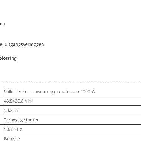
lep
biel uitgangsvermogen
plossing
Stille benzine-omvormergenerator van 1000 W
43,5×35,8 mm
53,2 ml
Terugslag starten
50/60 Hz
Benzine