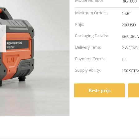
Model Number:
RIG1000
Minimum Order
1 SET
Quantity:
Prijs:
200USD
Packaging Details:
SEA DELI
Delivery Time:
2 WEEKS
Payment Terms:
TT
Supply Ability:
150 SETS
Beste prijs