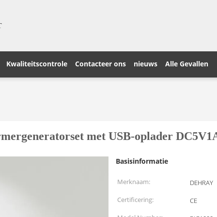
T
Kwaliteitscontrole
Contacteer ons
nieuws
Alle Gevallen
ormergeneratorset met USB-oplader DC5V1
Basisinformatie
Merknaam:
DEHRAY
Certificering:
CE