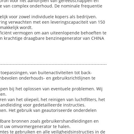
mbron voor het aandrijven van gereedschappen en
e van complex onderhoud. De nominale frequentie
jk voor zowel individuele kopers als bedrijven.
ing verwachten met een leveringscapaciteit van 150
makkelijk wordt.
ficiënt vermogen om aan uiteenlopende behoeften te
 en krachtige draagbare benzinegenerator van CHINA
oepassingen, van buitenactiviteiten tot back-
nbevolen onderhouds- en gebruiksrichtlijnen te
lpen bij het oplossen van eventuele problemen. Wij
ten.
n van het oliepeil, het reinigen van luchtfilters, het
ndleiding voor gedetailleerde instructies.
rken. Het gebruik van geautoriseerde onderdelen
oadbare bronnen zoals gebruikershandleidingen en
uit uw omvormergenerator te halen.
tes te gebruiken en alle veiligheidsinstructies in de