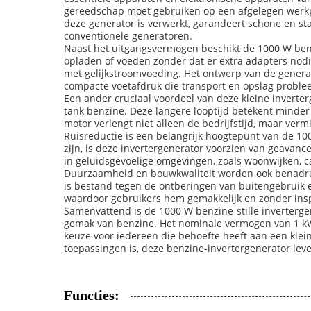
gereedschap moet gebruiken op een afgelegen werkple
deze generator is verwerkt, garandeert schone en st
conventionele generatoren.
Naast het uitgangsvermogen beschikt de 1000 W ben
opladen of voeden zonder dat er extra adapters nodig
met gelijkstroomvoeding. Het ontwerp van de generat
compacte voetafdruk die transport en opslag proble
Een ander cruciaal voordeel van deze kleine inverter
tank benzine. Deze langere looptijd betekent minder 
motor verlengt niet alleen de bedrijfstijd, maar ver
Ruisreductie is een belangrijk hoogtepunt van de 100
zijn, is deze invertergenerator voorzien van geavan
in geluidsgevoelige omgevingen, zoals woonwijken, 
Duurzaamheid en bouwkwaliteit worden ook benadruk
is bestand tegen de ontberingen van buitengebruik 
waardoor gebruikers hem gemakkelijk en zonder insp
Samenvattend is de 1000 W benzine-stille inverterge
gemak van benzine. Het nominale vermogen van 1 kW, 
keuze voor iedereen die behoefte heeft aan een klei
toepassingen is, deze benzine-invertergenerator lev
Functies: