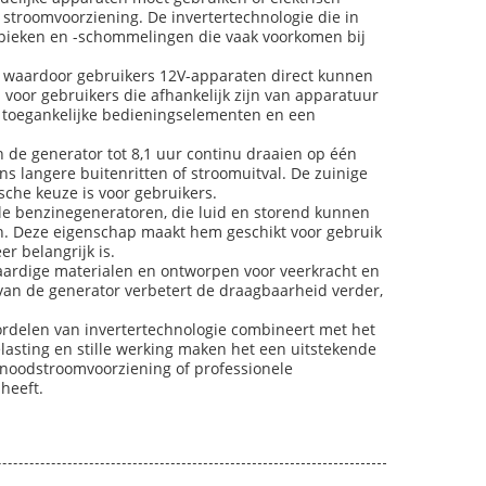
stroomvoorziening. De invertertechnologie die in
ompieken en -schommelingen die vaak voorkomen bij
 waardoor gebruikers 12V-apparaten direct kunnen
 voor gebruikers die afhankelijk zijn van apparatuur
k toegankelijke bedieningselementen en een
n de generator tot 8,1 uur continu draaien op één
s langere buitenritten of stroomuitval. De zuinige
sche keuze is voor gebruikers.
nele benzinegeneratoren, die luid en storend kunnen
ren. Deze eigenschap maakt hem geschikt voor gebruik
r belangrijk is.
ardige materialen en ontworpen voor veerkracht en
an de generator verbetert de draagbaarheid verder,
oordelen van invertertechnologie combineert met het
lasting en stille werking maken het een uitstekende
, noodstroomvoorziening of professionele
heeft.