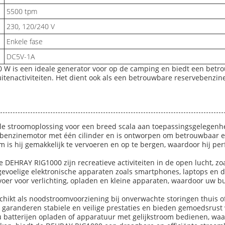
5500 tpm
230, 120/240 V
Enkele fase
DC5V-1A
W is een ideale generator voor op de camping en biedt een betrou
 buitenactiviteiten. Het dient ook als een betrouwbare reservebenz
le stroomoplossing voor een breed scala aan toepassingsgelegenh
 benzinemotor met één cilinder en is ontworpen om betrouwbaar en
s hij gemakkelijk te vervoeren en op te bergen, waardoor hij perfe
DEHRAY RIG1000 zijn recreatieve activiteiten in de open lucht, z
g gevoelige elektronische apparaten zoals smartphones, laptops en
oer voor verlichting, opladen en kleine apparaten, waardoor uw bu
schikt als noodstroomvoorziening bij onverwachte storingen thuis o
ng garanderen stabiele en veilige prestaties en bieden gemoedsru
batterijen opladen of apparatuur met gelijkstroom bedienen, waar