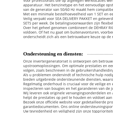
Voor professionals die op afgelegen werklocaties w
apparatuur. Het benzinetype en het eenvoudige op
van de generator van 50/60 Hz maakt hem compatibe
Met een minimale bestelhoeveelheid van 1 SET en een
Veilig verpakt voor SEA DELIVERY PAKKET en gelever
SETS per week. De betalingsvoorwaarden zijn flexib
Over het geheel genomen combineert de DEHRAY RIG1
voldoen. Of het nu gaat om buitenavonturen, voorbe
onderscheidt zich als een betrouwbare keuze op de 
Ondersteuning en diensten:
Onze invertergeneratorset is ontworpen om betrouwba
upstroomoplossingen. Om optimale prestaties en een
volgen, zoals beschreven in de gebruikershandleidin
Als u problemen ondervindt of technische hulp nodig
bieden uitgebreide ondersteunende diensten, waarond
Regelmatig onderhoud is cruciaal voor de veilige en e
inspecteren van bougies en het garanderen van de ju
Wij leveren ook originele vervangingsonderdelen en 
helpt de prestaties op peil te houden en voldoet aa
Bezoek onze officiële website voor gedetailleerde 
garantiedocumenten. Ons online ondersteuningsport
Uw tevredenheid en veiligheid zijn onze topprioriteit