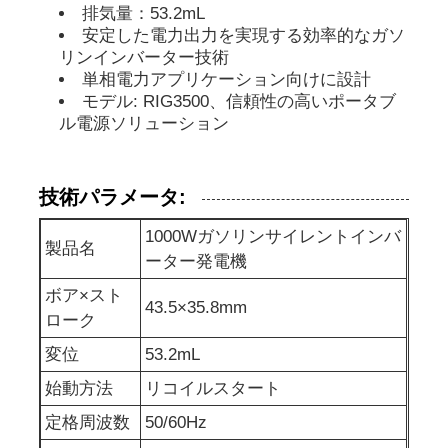
排気量：53.2mL
安定した電力出力を実現する効率的なガソ
防音の発電機セット
リンインバーター技術
単相電力アプリケーション向けに設計
モデル: RIG3500、信頼性の高いポータブ
家の使用発電機
ル電源ソリューション
おおいの発電機セット
技術パラメータ:
1000Wガソリンサイレントインバ
低騒音発電機
製品名
ーター発電機
ボア×スト
発電機の維持
43.5×35.8mm
ローク
変位
53.2mL
溶接発電機セット
始動方法
リコイルスタート
定格周波数
50/60Hz
発電機のディーゼル機関