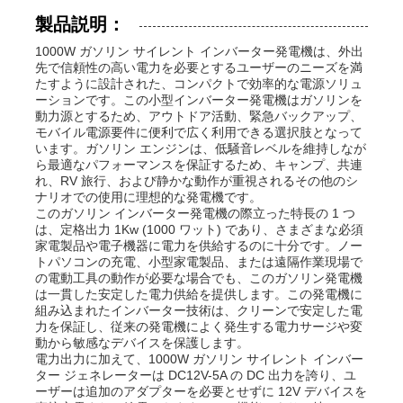
製品説明：
1000W ガソリン サイレント インバーター発電機は、外出
先で信頼性の高い電力を必要とするユーザーのニーズを満
たすように設計された、コンパクトで効率的な電源ソリュ
ーションです。この小型インバーター発電機はガソリンを
動力源とするため、アウトドア活動、緊急バックアップ、
モバイル電源要件に便利で広く利用できる選択肢となって
います。ガソリン エンジンは、低騒音レベルを維持しなが
ら最適なパフォーマンスを保証するため、キャンプ、共連
れ、RV 旅行、および静かな動作が重視されるその他のシ
ナリオでの使用に理想的な発電機です。
このガソリン インバーター発電機の際立った特長の 1 つ
は、定格出力 1Kw (1000 ワット) であり、さまざまな必須
家電製品や電子機器に電力を供給するのに十分です。ノー
トパソコンの充電、小型家電製品、または遠隔作業現場で
の電動工具の動作が必要な場合でも、このガソリン発電機
ホーム
は一貫した安定した電力供給を提供します。この発電機に
組み込まれたインバーター技術は、クリーンで安定した電
力を保証し、従来の発電機によく発生する電力サージや変
製品
動から敏感なデバイスを保護します。
電力出力に加えて、1000W ガソリン サイレント インバー
ター ジェネレーターは DC12V-5A の DC 出力を誇り、ユ
ーザーは追加のアダプターを必要とせずに 12V デバイスを
ビデオ