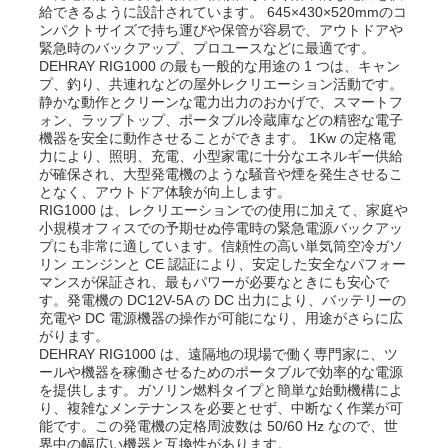
給できるように設計されています。 645×430×520mmのコ
ンパクトサイズで持ち運びや保管が容易で、アウトドアや
緊急時のバックアップ、プロユースなどに最適です。
DEHRAY RIG1000 の最も一般的な用途の 1 つは、キャン
プ、釣り、共連れなどの屋外レクリエーション活動です。
静かな動作とクリーンな電力出力のおかげで、スマートフ
ォン、ラップトップ、ポータブル冷蔵庫などの精密な電子
機器を安全に動作させることができます。 1Kw の定格電
力により、照明、充電、小型家電に十分なエネルギー供給
が確保され、大型発電機のような騒音や煙を発生させるこ
となく、アウトドア体験が向上します。
RIG1000 は、レクリエーションでの使用に加えて、家庭や
小規模オフィスでの予期せぬ停電時の緊急電源バックアッ
プにも非常に適しています。信頼性の高い単気筒空冷ガソ
リン エンジンと CE 認証により、安定した安全なパフォー
マンスが保証され、最もパワーが必要なときにも安心で
す。発電機の DC12V-5A の DC 出力により、バッテリーの
充電や DC 電源機器の操作が可能になり、用途がさらに広
がります。
DEHRAY RIG1000 は、遠隔地の現場で働く専門家に、ツ
ールや機器を稼働させるためのポータブルで効率的な電源
を提供します。ガソリン燃料タイプと簡単な始動機構によ
り、複雑なメンテナンスを必要とせず、中断なく作業が可
能です。この発電機の定格周波数は 50/60 Hz なので、世
界中の幅広い機器と互換性があります。