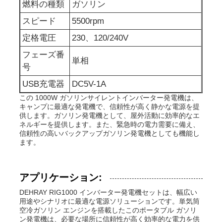
燃料の種類
ガソリン
スピード
5500rpm
排水水ポンプ
定格電圧
230、120/240V
フェーズ番
単相
号
USB充電器
DC5V-1A
この 1000W ガソリンサイレントインバーター発電機は、
キャンプに最適な発電機で、信頼性が高く静かな電源を提
供します。ガソリン発電機として、屋外活動に効率的なエ
ネルギーを提供します。また、緊急時の電力需要に備え、
信頼性の高いバックアップガソリン発電機としても機能し
ます。
アプリケーション:
DEHRAY RIG1000 インバーター発電機セットは、幅広い
用途やシナリオに最適な電源ソリューションです。単気筒
空冷ガソリン エンジンを搭載したこのポータブル ガソリ
ン発電機は、必要な場所に信頼性が高く効率的な電力を供