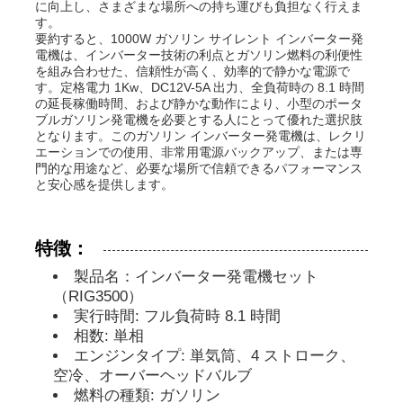
に向上し、さまざまな場所への持ち運びも負担なく行えま
す。
要約すると、1000W ガソリン サイレント インバーター発
ディーゼル発電機セット
電機は、インバーター技術の利点とガソリン燃料の利便性
を組み合わせた、信頼性が高く、効率的で静かな電源で
す。定格電力 1Kw、DC12V-5A 出力、全負荷時の 8.1 時間
の延長稼働時間、および静かな動作により、小型のポータ
ガソリン発電機セット
ブルガソリン発電機を必要とする人にとって優れた選択肢
となります。このガソリン インバーター発電機は、レクリ
エーションでの使用、非常用電源バックアップ、または専
インバーター発電機セット
門的な用途など、必要な場所で信頼できるパフォーマンス
と安心感を提供します。
ポータブル発電機セット
特徴：
産業用発電機セット
製品名：インバーター発電機セット
（RIG3500）
実行時間: フル負荷時 8.1 時間
デジタル発電機セット
相数: 単相
エンジンタイプ: 単気筒、4 ストローク、
空冷、オーバーヘッドバルブ
オープンフレームジェネレーター
燃料の種類: ガソリン