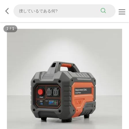
1
/
1