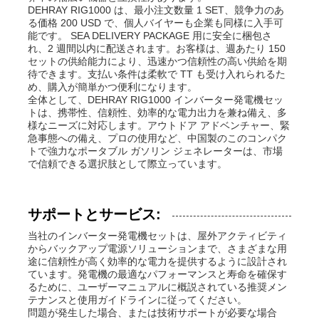
DEHRAY RIG1000 は、最小注文数量 1 SET、競争力のあ
る価格 200 USD で、個人バイヤーも企業も同様に入手可
能です。 SEA DELIVERY PACKAGE 用に安全に梱包さ
れ、2 週間以内に配送されます。お客様は、週あたり 150
セットの供給能力により、迅速かつ信頼性の高い供給を期
待できます。支払い条件は柔軟で TT も受け入れられるた
め、購入が簡単かつ便利になります。
全体として、DEHRAY RIG1000 インバーター発電機セッ
トは、携帯性、信頼性、効率的な電力出力を兼ね備え、多
様なニーズに対応します。アウトドア アドベンチャー、緊
急事態への備え、プロの使用など、中国製のこのコンパク
トで強力なポータブル ガソリン ジェネレーターは、市場
で信頼できる選択肢として際立っています。
サポートとサービス:
当社のインバーター発電機セットは、屋外アクティビティ
からバックアップ電源ソリューションまで、さまざまな用
途に信頼性が高く効率的な電力を提供するように設計され
ています。発電機の最適なパフォーマンスと寿命を確保す
るために、ユーザーマニュアルに概説されている推奨メン
テナンスと使用ガイドラインに従ってください。
問題が発生した場合、または技術サポートが必要な場合