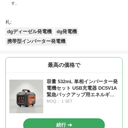
す。
札:
dgディーゼル発電機
dg発電機
携帯型インバーター発電機
最高の価格で
容量 532mL 単相インバーター発
電機セット USB充電器 DC5V1A
緊急バックアップ用エネルギー
源
MOQ： 1 SET
続行