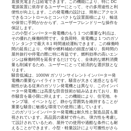
直接充電または給電できます。この機能により、特に DC
電源装置に依存するユーザーにとって、その多用途性と利
便性が向上します。この発電機の設計は、簡単にアクセス
企業情報
できるコントロールとコンパクトな設置面積により、輸送
や保管に手間がかからず、ユーザーフレンドリーな操作を
保証します。
この小型インバーター発電機のもう 1 つの重要な利点は、
会社案内
その優れた稼働時間です。全負荷時、発電機は 1 つのガソ
リン タンクで最大 8.1 時間連続運転できます。この稼働時
間の延長により、中断や燃料補給の頻度が減り、長時間の
品質管理
屋外旅行や停電の際に特に有益です。燃料効率の高いエン
ジンは稼働時間を延長するだけでなく、全体的な燃料消費
量も削減するため、ユーザーにとって経済的な選択肢とな
ります。
お問い合わせ
騒音低減は、1000W ガソリンサイレントインバーター発
電機の重要なハイライトです。騒音が大きく迷惑となる可
能性がある従来のガソリン発電機とは異なり、このインバ
ニュース
ーター発電機には高度な防音技術が組み込まれており、動
作騒音を最小限に抑えます。この機能により、住宅地、キ
ャンプ場、イベントなど、静かな雰囲気を維持することが
重要な騒音に敏感な環境での使用に適しています。
すべての場合
このガソリンインバーター発電機は耐久性と製造品質も重
視されています。高品質の素材で作られ、弾力性を考慮し
て設計されているため、屋外での使用や過酷な条件にも耐
見積依頼
えることができます。小型・軽量設計により可搬性がさら