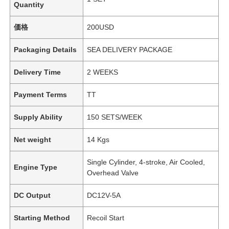
Quantity
価格
200USD
Packaging Details
SEA DELIVERY PACKAGE
Delivery Time
2 WEEKS
Payment Terms
TT
Supply Ability
150 SETS/WEEK
Net weight
14 Kgs
Single Cylinder, 4-stroke, Air Cooled,
Engine Type
Overhead Valve
DC Output
DC12V-5A
Starting Method
Recoil Start