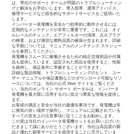
は、専任のサポート チームが問題のトラブルシューティン
グと解決をお手伝いします。導入指導、運用アドバイス、
修理サービスなど総合的なサポートサービスをご提供いた
します。
インバーター発電機を安全かつ効率的に動作させるには、
定期的なメンテナンスが非常に重要です。これには、オイ
ルレベルのチェック、エアフィルターの清掃、点火プラグ
の検査、および適切な燃料品質の確保が含まれます。詳細
な手順については、マニュアルのメンテナンス スケジュー
ルを参照してください。
発電機をスムーズに稼働させるための純正交換部品​​や付属
品も提供しています。認定された部品を使用すると、性能
を維持し、保証条件に準拠することができます。
詳細な製品情報、トラブルシューティングのヒント、ユー
ザー マニュアルや保証書類などのダウンロード可能なリソ
ースについては、当社の公式 Web サイトをご覧くださ
い。当社のオンライン サポート ポータルは、インバータ
発電機を最大限に活用するのに役立つ豊富な情報を提供し
ます。
お客様の満足と安全が当社の最優先事項です。発電機は常
に換気の良い場所で操作し、マニュアルに記載されている
すべての安全上の注意事項に従うことをお勧めします。
この度は当社のインバータ発電機セットをお買い上げいた
だきまして誠にありがとうございます。当社は高品質の製
品と優れた顧客サービスを提供することに尽力していま