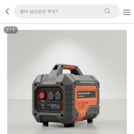
1
/
1