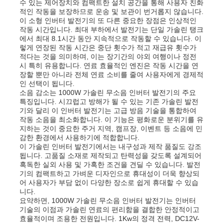
수 있는 제어장치와 컴팩트한 설치 공간을 통해 사용자 친화
적인 작동을 보장하므로 운송 및 보관이 번거롭지 않습니다.
이 소형 인버터 발전기의 또 다른 중요한 장점은 인상적인
회사 소개
작동 시간입니다. 최대 부하에서 발전기는 단일 가솔린 탱크
에서 최대 8.1시간 동안 지속적으로 작동할 수 있습니다. 이
렇게 연장된 작동 시간은 중단 횟수가 적고 재급유 횟수가
적다는 것을 의미하며, 이는 장기간의 야외 여행이나 정전
공장 투어
시 특히 유용합니다. 연료 효율적인 엔진은 작동 시간을 연
장할 뿐만 아니라 전체 연료 소비를 줄여 사용자에게 경제적
인 선택이 됩니다.
품질 관리
소음 감소는 1000W 가솔린 무소음 인버터 발전기의 주요
특징입니다. 시끄럽고 방해가 될 수 있는 기존 가솔린 발전
기와 달리 이 인버터 발전기는 고급 방음 기술을 통합하여
작동 소음을 최소화합니다. 이 기능은 평화로운 분위기를 유
연락처
지하는 것이 중요한 주거 지역, 캠프장, 이벤트 등 소음에 민
감한 환경에서 사용하기에 적합합니다.
이 가솔린 인버터 발전기에서는 내구성과 제작 품질도 강조
뉴스
됩니다. 고품질 소재로 제작되고 탄력성을 갖도록 설계되어
혹독한 실외 사용 및 가혹한 조건을 견딜 수 있습니다. 발전
기의 컴팩트하고 가벼운 디자인으로 휴대성이 더욱 향상되
어 사용자가 부담 없이 다양한 장소로 쉽게 휴대할 수 있습
모든 케이스
니다.
요약하면, 1000W 가솔린 무소음 인버터 발전기는 인버터
기술의 이점과 가솔린 연료의 편리함을 결합한 안정적이고
견적 요청
효율적이며 조용한 전원입니다. 1Kw의 정격 전력, DC12V-