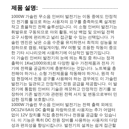
제품 설명:
1000W 가솔린 무소음 인버터 발전기는 이동 중에도 안정적
인 전기를 필요로 하는 사용자의 요구를 충족하도록 설계된
작고 효율적인 전력 솔루션입니다. 이 소형 인버터 발전기는
휘발유로 구동되므로 야외 활동, 비상 백업 및 모바일 전력
요구 사항에 편리하고 널리 접근할 수 있는 선택입니다. 가
솔린 엔진은 낮은 소음 수준을 유지하면서 최적의 성능을 보
장하므로 캠핑, 테일게이팅, RV 여행 및 조용한 작동이 중요
한 기타 시나리오에 사용하기에 이상적인 발전기입니다.
이 가솔린 인버터 발전기의 눈에 띄는 특징 중 하나는 정격
출력이 1Kw(1000와트)로 다양한 필수 가전제품과 전자 기
기에 전력을 공급하기에 충분하다는 것입니다. 노트북을 충
전해야 하거나, 소형 가전제품을 작동해야 하거나, 원격 작
업 현장에서 전동 공구를 사용해야 하는 경우에도 이 가솔린
발전기는 일관되고 안정적인 전원 공급을 제공합니다. 이 발
전기에 통합된 인버터 기술은 깨끗하고 안정적인 전기를 보
홈
장하여 기존 발전기와 관련된 전력 서지 및 변동으로부터 민
감한 장치를 보호합니다.
1000W 가솔린 무소음 인버터 발전기는 전력 출력 외에도
제품 소개
DC12V-5A의 DC 출력을 자랑하므로 사용자는 추가 어댑터
없이 12V 장치를 직접 충전하거나 전원을 공급할 수 있습니
다. 이 기능은 특히 DC 전원 장비를 사용하는 사용자의 다양
성과 편의성을 향상시킵니다. 발전기의 설계는 쉽게 접근할
동영상