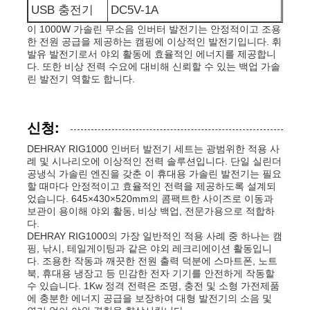
USB 충전기
DC5V-1A
이 1000W 가솔린 무소음 인버터 발전기는 안정적이고 조용
하수 펌프
한 전원 공급을 제공하는 캠핑에 이상적인 발전기입니다. 휘
발유 발전기로서 야외 활동에 효율적인 에너지를 제공합니
다. 또한 비상 전력 수요에 대비해 신뢰할 수 있는 백업 가솔
린 발전기 역할도 합니다.
신청:
DEHRAY RIG1000 인버터 발전기 세트는 광범위한 적용 사
례 및 시나리오에 이상적인 전력 솔루션입니다. 단일 실린더
공냉식 가솔린 엔진을 갖춘 이 휴대용 가솔린 발전기는 필요
할 때마다 안정적이고 효율적인 전력을 제공하도록 설계되
었습니다. 645×430×520mm의 콤팩트한 사이즈로 이동과
보관이 용이해 야외 활동, 비상 백업, 전문가용으로 적합하
다.
DEHRAY RIG1000의 가장 일반적인 적용 사례 중 하나는 캠
핑, 낚시, 테일게이팅과 같은 야외 레크리에이션 활동입니
다. 조용한 작동과 깨끗한 전원 출력 덕분에 스마트폰, 노트
북, 휴대용 냉장고 등 민감한 전자 기기를 안전하게 작동할
수 있습니다. 1Kw 정격 전력은 조명, 충전 및 소형 가전제품
에 충분한 에너지 공급을 보장하여 대형 발전기의 소음 및