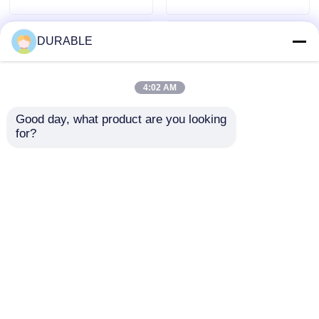
DURABLE
4:02 AM
Good day, what product are you looking 
for?
43.5×35.8 Mm 보어 스
USB 충전기 DC5V1A
트로크 가솔린 발전기
인버터 발전기 세트 가
62 DB 소음 수준 편안
솔린 연료 유형 53.2mL
한 작업 환경을 위한 저
포터블 용량 및 현장 작
문의 보내기
문의 보내기
소음 배출 엔진
업에 필요한 전력
홈
사이트맵
연락처
Desktop Site
사이트맵
개인 정보 정책