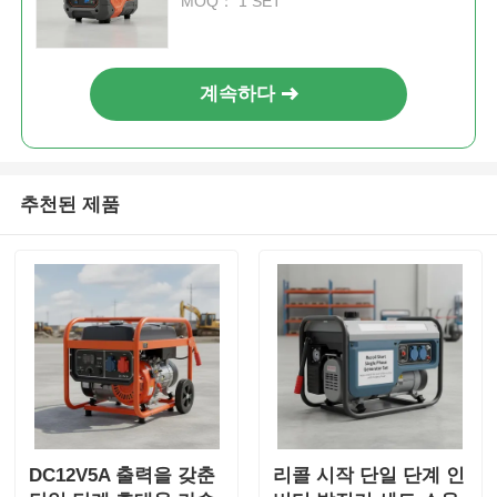
트
MOQ： 1 SET
계속하다
추천된 제품
DC12V5A 출력을 갖춘
리콜 시작 단일 단계 인