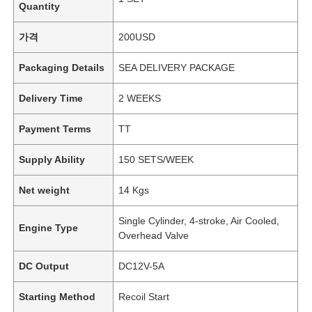
Quantity
가격
200USD
Packaging Details
SEA DELIVERY PACKAGE
Delivery Time
2 WEEKS
Payment Terms
TT
Supply Ability
150 SETS/WEEK
Net weight
14 Kgs
Single Cylinder, 4-stroke, Air Cooled,
Engine Type
Overhead Valve
DC Output
DC12V-5A
Starting Method
Recoil Start