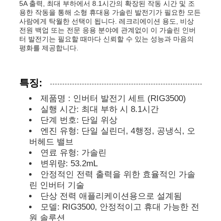
5A 출력, 최대 부하에서 8.1시간의 확장된 작동 시간 및 조
용한 작동을 통해 소형 휴대용 가솔린 발전기가 필요한 모든
사람에게 탁월한 선택이 됩니다. 레크리에이션 용도, 비상
디젤 발전기 세트
전원 백업 또는 전문 응용 분야에 관계없이 이 가솔린 인버
터 발전기는 필요할 때마다 신뢰할 수 있는 성능과 마음의
평화를 제공합니다.
가솔린 발전기 세트
특징:
인버터 발전기 세트
제품명 : 인버터 발전기 세트 (RIG3500)
실행 시간: 최대 부하 시 8.1시간
휴대용 발전기 세트
단계 번호: 단일 위상
엔진 유형: 단일 실린더, 4행정, 공냉식, 오
버헤드 밸브
산업용 발전기 세트
연료 유형: 가솔린
변위량: 53.2mL
안정적인 전력 출력을 위한 효율적인 가솔
디지털 발전기 세트
린 인버터 기술
단상 전력 애플리케이션용으로 설계됨
모델: RIG3500, 안정적이고 휴대 가능한 전
오픈 프레임 생성기
원 솔루션