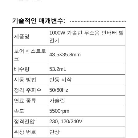
발전기 세트에 방음 장치를 하세요
기술적인 매개변수:
1000W 가솔린 무소음 인버터 발
가정용 생성기
제품명
전기
보어 × 스트로
덮개 발전기 세트
43.5×35.8mm
크
배수량
53.2mL
저소음 발생기
시동 방법
반동 시작
정격 주파수
50/60Hz
발전기 유지보수
연료 종류
가솔린
속도
5500rpm
용접 발전기 세트
정격전압
230, 120/240V
위상 번호
단상
발전기 디젤 엔진