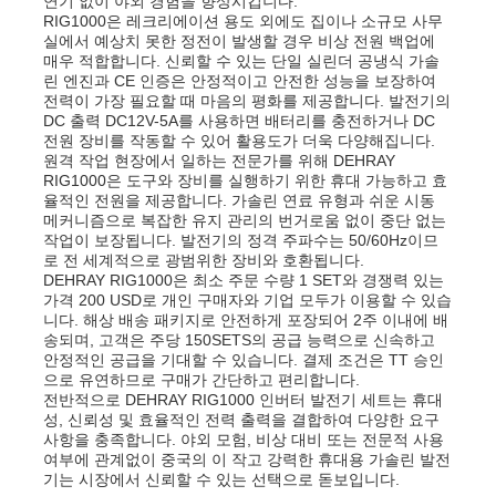
연기 없이 야외 경험을 향상시킵니다.
RIG1000은 레크리에이션 용도 외에도 집이나 소규모 사무
실에서 예상치 못한 정전이 발생할 경우 비상 전원 백업에
매우 적합합니다. 신뢰할 수 있는 단일 실린더 공냉식 가솔
린 엔진과 CE 인증은 안정적이고 안전한 성능을 보장하여
전력이 가장 필요할 때 마음의 평화를 제공합니다. 발전기의
DC 출력 DC12V-5A를 사용하면 배터리를 충전하거나 DC
전원 장비를 작동할 수 있어 활용도가 더욱 다양해집니다.
원격 작업 현장에서 일하는 전문가를 위해 DEHRAY
RIG1000은 도구와 장비를 실행하기 위한 휴대 가능하고 효
율적인 전원을 제공합니다. 가솔린 연료 유형과 쉬운 시동
메커니즘으로 복잡한 유지 관리의 번거로움 없이 중단 없는
작업이 보장됩니다. 발전기의 정격 주파수는 50/60Hz이므
로 전 세계적으로 광범위한 장비와 호환됩니다.
DEHRAY RIG1000은 최소 주문 수량 1 SET와 경쟁력 있는
가격 200 USD로 개인 구매자와 기업 모두가 이용할 수 있습
니다. 해상 배송 패키지로 안전하게 포장되어 2주 이내에 배
송되며, 고객은 주당 150SETS의 공급 능력으로 신속하고
안정적인 공급을 기대할 수 있습니다. 결제 조건은 TT 승인
으로 유연하므로 구매가 간단하고 편리합니다.
전반적으로 DEHRAY RIG1000 인버터 발전기 세트는 휴대
성, 신뢰성 및 효율적인 전력 출력을 결합하여 다양한 요구
사항을 충족합니다. 야외 모험, 비상 대비 또는 전문적 사용
여부에 관계없이 중국의 이 작고 강력한 휴대용 가솔린 발전
기는 시장에서 신뢰할 수 있는 선택으로 돋보입니다.