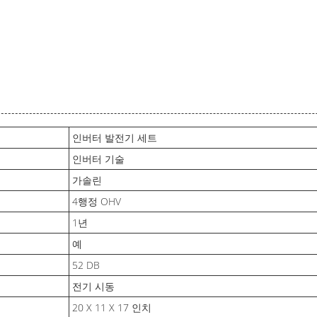
인버터 발전기 세트
인버터 기술
가솔린
4행정 OHV
1년
예
52 DB
전기 시동
20 X 11 X 17 인치