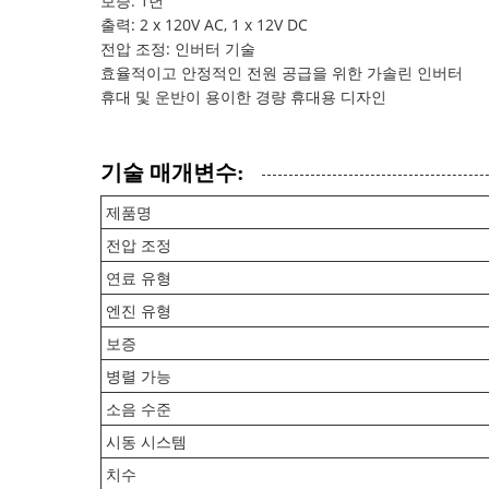
보증: 1년
출력: 2 x 120V AC, 1 x 12V DC
전압 조정: 인버터 기술
효율적이고 안정적인 전원 공급을 위한 가솔린 인버터
휴대 및 운반이 용이한 경량 휴대용 디자인
기술 매개변수:
제품명
전압 조정
연료 유형
엔진 유형
보증
병렬 가능
소음 수준
시동 시스템
치수