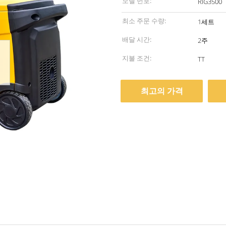
모델 번호:
RIG3500
최소 주문 수량:
1세트
배달 시간:
2주
지불 조건:
TT
최고의 가격