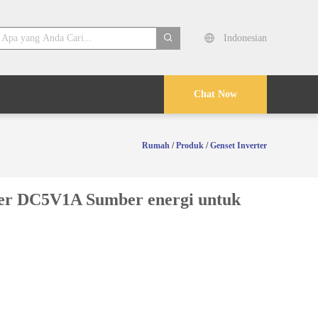
Indonesian
search
Chat Now
Rumah
/
Produk
/
Genset Inverter
ger DC5V1A Sumber energi untuk