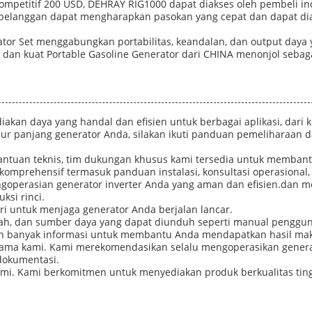
mpetitif 200 USD, DEHRAY RIG1000 dapat diakses oleh pembeli in
, pelanggan dapat mengharapkan pasokan yang cepat dan dapat di
tor Set menggabungkan portabilitas, keandalan, dan output daya
dan kuat Portable Gasoline Generator dari CHINA menonjol sebagai
akan daya yang handal dan efisien untuk berbagai aplikasi, dari k
ur panjang generator Anda, silakan ikuti panduan pemeliharaan
ntuan teknis, tim dukungan khusus kami tersedia untuk memba
prehensif termasuk panduan instalasi, konsultasi operasional,
goperasian generator inverter Anda yang aman dan efisien.dan m
ksi rinci.
i untuk menjaga generator Anda berjalan lancar.
lah, dan sumber daya yang dapat diunduh seperti manual penggun
n banyak informasi untuk membantu Anda mendapatkan hasil maksi
ama kami. Kami merekomendasikan selalu mengoperasikan generat
dokumentasi.
kami. Kami berkomitmen untuk menyediakan produk berkualitas ting