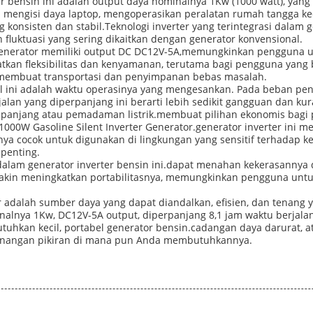
ter bensin ini adalah output daya nominalnya 1Kw (1000 watt), ya
engisi daya laptop, mengoperasikan peralatan rumah tangga kecil, 
 konsisten dan stabil.Teknologi inverter yang terintegrasi dalam ge
n fluktuasi yang sering dikaitkan dengan generator konvensional.
r Generator memiliki output DC DC12V-5A,memungkinkan pengguna 
atkan fleksibilitas dan kenyamanan, terutama bagi pengguna yan
 membuat transportasi dan penyimpanan bebas masalah.
cil ini adalah waktu operasinya yang mengesankan. Pada beban pe
alan yang diperpanjang ini berarti lebih sedikit gangguan dan ku
g panjang atau pemadaman listrik.membuat pilihan ekonomis bagi
000W Gasoline Silent Inverter Generator.generator inverter ini 
ya cocok untuk digunakan di lingkungan yang sensitif terhadap k
penting.
 dalam generator inverter bensin ini.dapat menahan kekerasannya
makin meningkatkan portabilitasnya, memungkinkan pengguna un
or adalah sumber daya yang dapat diandalkan, efisien, dan tenang
alnya 1Kw, DC12V-5A output, diperpanjang 8,1 jam waktu berjal
uhkan kecil, portabel generator bensin.cadangan daya darurat, ata
tenangan pikiran di mana pun Anda membutuhkannya.