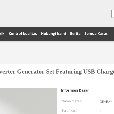
rik
Kontrol kualitas
Hubungi kami
Berita
Semua Kasus
nverter Generator Set Featuring USB Char
Informasi Dasar
Nama merek:
DEHRAY
Sertifikasi:
CE