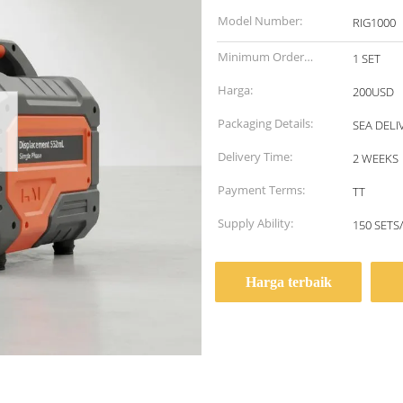
Model Number:
RIG1000
Minimum Order
1 SET
Quantity:
Harga:
200USD
Packaging Details:
SEA DELI
Delivery Time:
2 WEEKS
Payment Terms:
TT
Supply Ability:
150 SETS
Harga terbaik