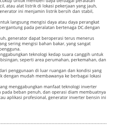
ng cukup untuk memberi daya berbagai peralatan
atau alat listrik di lokasi pekerjaan yang jauh,
nerator ini menjamin listrik bersih dan stabil,
untuk langsung mengisi daya atau daya perangkat
g bergantung pada peralatan bertenaga DC.dengan
nuh, generator dapat beroperasi terus menerus
rang sering mengisi bahan bakar, yang sangat
 pengguna.
menggabungkan teknologi kedap suara canggih untuk
ebisingan, seperti area perumahan, perkemahan, dan
 dari penggunaan di luar ruangan dan kondisi yang
tuk dengan mudah membawanya ke berbagai lokasi
 yang menggabungkan manfaat teknologi inverter
an pada beban penuh, dan operasi diam membuatnya
u aplikasi profesional, generator inverter bensin ini