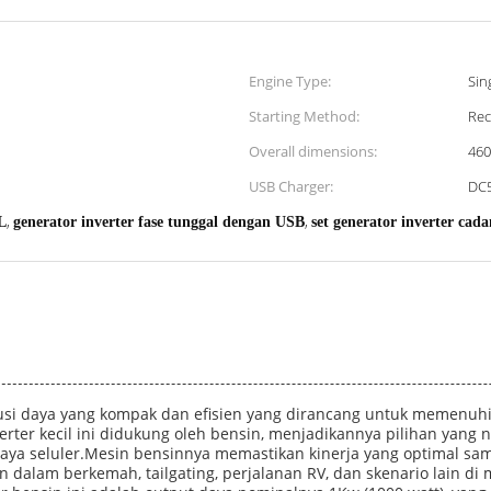
Engine Type:
Sin
Starting Method:
Rec
Overall dimensions:
46
USB Charger:
DC
,
,
L
generator inverter fase tunggal dengan USB
set generator inverter cad
olusi daya yang kompak dan efisien yang dirancang untuk memenu
erter kecil ini didukung oleh bensin, menjadikannya pilihan yang 
aya seluler.Mesin bensinnya memastikan kinerja yang optimal sam
dalam berkemah, tailgating, perjalanan RV, dan skenario lain di 