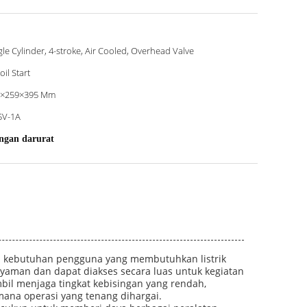
gle Cylinder, 4-stroke, Air Cooled, Overhead Valve
oil Start
0×259×395 Mm
5V-1A
angan darurat
hi kebutuhan pengguna yang membutuhkan listrik
nyaman dan dapat diakses secara luas untuk kegiatan
bil menjaga tingkat kebisingan yang rendah,
mana operasi yang tenang dihargai.