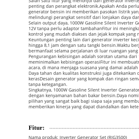
Salah satu fitur yang menonjol dari generator inver
penting dan perangkat elektronik.Apakah Anda perlu m
generator bensin ini memberikan pasokan listrik yang
melindungi perangkat sensitif dari lonjakan daya da
Selain output daya, 1000W Gasoline Silent Inverte
12V tanpa perlu adaptor tambahanFitur ini meningk
kontrol yang mudah diakses dan jejak kompak yang
Keuntungan penting lain dari generator inverter ke
hingga 8,1 jam dengan satu tangki bensin.Waktu berj
bermanfaat selama perjalanan di luar ruangan yan
Pengurangan kebisingan adalah sorotan utama dari 1
meminimalkan kebisingan operasiFitur ini membuatn
acara, di mana menjaga suasana yang damai adalah 
Daya tahan dan kualitas konstruksi juga ditekankan
kerasDesain generator yang kompak dan ringan se
tanpa ketegangan.
Singkatnya, 1000W Gasoline Silent Inverter Generat
dengan kenyamanan bahan bakar bensin.Daya nomin
pilihan yang sangat baik bagi siapa saja yang membut
memberikan kinerja yang dapat diandalkan dan ke
Fitur:
Nama produk: Inverter Generator Set (RIG3500)