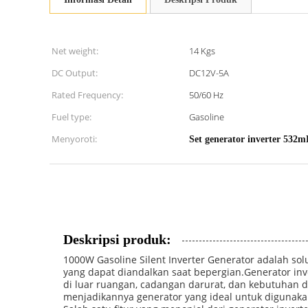
Net weight:
14 Kgs
DC Output:
DC12V-5A
Rated Frequency:
50/60 Hz
Fuel type:
Gasoline
Menyoroti:
Set generator inverter 532m
Deskripsi produk:
1000W Gasoline Silent Inverter Generator adalah s
yang dapat diandalkan saat bepergian.Generator inv
di luar ruangan, cadangan darurat, dan kebutuhan d
menjadikannya generator yang ideal untuk digunakan 