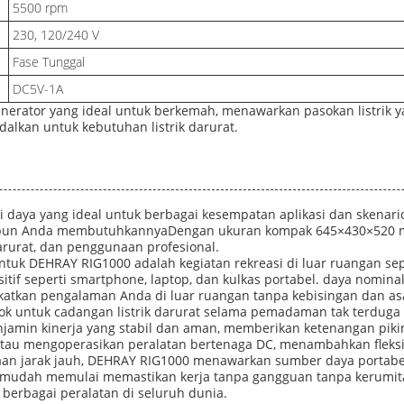
5500 rpm
230, 120/240 V
Fase Tunggal
DC5V-1A
generator yang ideal untuk berkemah, menawarkan pasokan listrik y
alkan untuk kebutuhan listrik darurat.
i daya yang ideal untuk berbagai kesempatan aplikasi dan skenario
a pun Anda membutuhkannyaDengan ukuran kompak 645×430×520 
rurat, dan penggunaan profesional.
tuk DEHRAY RIG1000 adalah kegiatan rekreasi di luar ruangan sep
itif seperti smartphone, laptop, dan kulkas portabel. daya nomi
katkan pengalaman Anda di luar ruangan tanpa kebisingan dan asa
cok untuk cadangan listrik darurat selama pemadaman tak terduga d
menjamin kinerja yang stabil dan aman, memberikan ketenangan pi
au mengoperasikan peralatan bertenaga DC, menambahkan fleksi
rjaan jarak jauh, DEHRAY RIG1000 menawarkan sumber daya portabe
 mudah memulai memastikan kerja tanpa gangguan tanpa kerumit
erbagai peralatan di seluruh dunia.