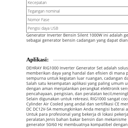
Kecepatan
Tegangan nominal
Nomor Fase
Pengisi daya USB
Generator Inverter Bensin Silent 1000W ini adalah 
sebagai generator bensin cadangan yang dapat diand
Aplikasi:
DEHRAY RIG1000 Inverter Generator Set adalah solus
memberikan daya yang handal dan efisien di man
sempurna untuk kegiatan luar ruangan, cadangan da
Salah satu kesempatan aplikasi yang paling umum un
dengan aman menjalankan perangkat elektronik sens
pencahayaan, pengisian, dan peralatan kecil,mening
Selain digunakan untuk rekreasi, RIG1000 sangat co
Cylinder Air Cooled yang andal dan sertifikasi CE 
DC DC12V-5A memungkinkan Anda mengisi baterai at
Untuk para profesional yang bekerja di lokasi peke
peralatan.Jenis bahan bakar bensin dan mekanisme
generator 50/60 Hz membuatnya kompatibel dengan b