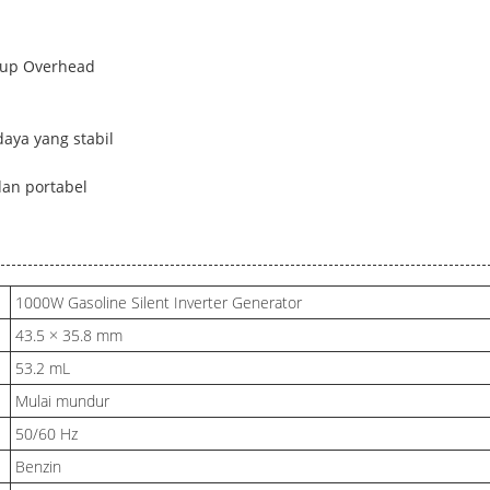
atup Overhead
daya yang stabil
dan portabel
1000W Gasoline Silent Inverter Generator
43.5 × 35.8 mm
53.2 mL
Mulai mundur
50/60 Hz
Benzin