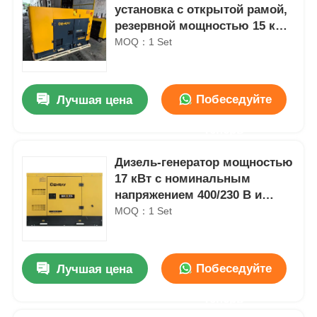
установка с открытой рамой,
резервной мощностью 15 кВт
и номинальной скоростью
MOQ：1 Set
1500 об/мин
Побеседуйте
Лучшая цена
теперь
Дизель-генератор мощностью
17 кВт с номинальным
напряжением 400/230 В и
уровнем шума 75 дБ(А)
MOQ：1 Set
Побеседуйте
Лучшая цена
теперь