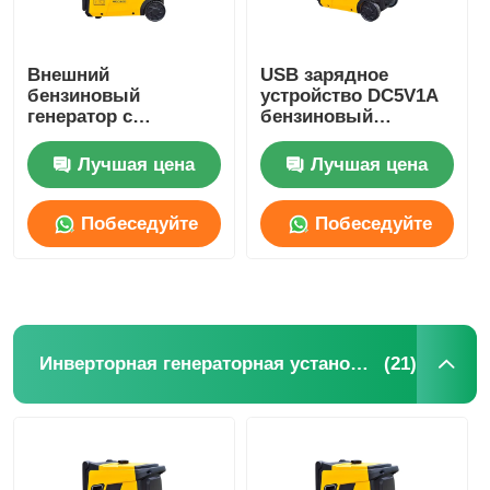
насос для сточных вод
Внешний
USB зарядное
бензиновый
устройство DC5V1A
генератор с
бензиновый
однофазным
генератор энергии
параллельным
одноцилиндровый
Лучшая цена
Лучшая цена
бензиновым
портативный
генератором для
бензиновый
строительства
генератор
Побеседуйте
Побеседуйте
теперь
теперь
(21)
Инверторная генераторная установка