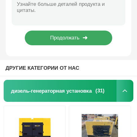
Компактный морской дизельный генератор 870 мм, 1 фаза, мобильные дизельные генераторы
51DB Сверхтихий генератор Центры обработки данных События Ючай генератор набор
дизель-генераторная установка
2020×1060×1350Мм звукоизоляционный генератор 51DB Дизельный генератор 18кВт
Промышленные резервные электрогенераторы 1500 р/мин Звуконепроницаемый дизельный генератор Yuchai
бензиновый генератор
Weichai Yangdong Soundproof Generator Set Diesel Engine Genset
Инверторная генераторная установка
ДРУГИЕ КАТЕГОРИИ ОТ НАС
Портативный генераторный набор
(31)
дизель-генераторная установка
Промышленная генераторная установка
Цифровая генераторная установка
Генератор открытых кадров