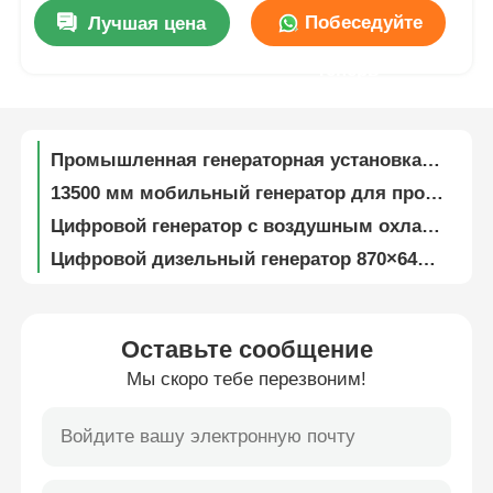
Промышленный дизельный генератор на 14.4А, 310 кг, сверхтихий, 10 кВт, 3 фазы
Побеседуйте
Лучшая цена
Промышленная генераторная установка 50 Гц 60 Гц 310 кг Промышленный генератор
О Компании
теперь
14.4А Комплект промышленных генераторов компактные портативные коммерческие дизельные генераторы
400V 230V Промышленный дизельный генератор 3000 р/мин Промышленные комплекты Dg
Наша фабрика
Промышленная генераторная установка 10 кВт, 3000 об/мин, для энергетики, промышленные дизель-генераторные установки 1350 мм
13500 мм мобильный генератор для промышленного использования 11 кВт 10 кВт
контроль качества
Цифровой генератор с воздушным охлаждением, весом 150 кг, однофазный 5кВ дизельный генератор
Цифровой дизельный генератор 870×645×710 мм, 5000 Вт, дизельный генератор для домашнего использования, желтый
контактные данные
6.5 часов Цифровой генератор набор Электрический старт 65DB 5 кВт генератор
Коммерческий дизельный генератор 5 кВт Беззвучный механизм 12В Промышленные комплекты Dg 6.5H
Защита от короткого замыкания Цифровой генератор Низкомасляный генератор 5 кВт Дизельный генератор
Новости
Оставьте сообщение
Генераторная установка 5 кВт с баком 15 литров, 150 кг, 230 В, дизельный, с воздушным охлаждением
Мы скоро тебе перезвоним!
65 дБ цифровой генератор с низким уровнем шума портативный 5кВ тихий генератор
Все случаи
Дизельный генератор для дома с защитой от перегрузки, магнитный генератор 5 кВт, 710 мм
Электрический старт цифровой генератор набор тяжелой работы 5 кВт Genset постоянная мощность
Отправить запрос