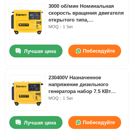
3000 об/мин Номинальная
скорость вращения двигателя
открытого типа,
разработанного для
MOQ：1 Set
долговечности и низкого
уровня шума 72 дБА на
расстоянии 7 м
Побеседуйте
Лучшая цена
теперь
230400V Назначенное
напряжение дизельного
генератора набор 7.5 КВт
Назначенная мощность 10.8А
MOQ：1 Set
Текущий компактный
источник питания Для
различных отраслей
Побеседуйте
Лучшая цена
промышленности