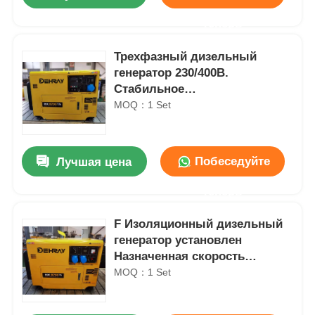
теперь
Трехфазный дизельный
генератор 230/400В.
Стабильное
электроснабжение для
MOQ：1 Set
строительных площадок и
промышленных объектов
Побеседуйте
Лучшая цена
теперь
Главная страница
F Изоляционный дизельный
генератор установлен
Назначенная скорость
Продукция
вращения 1500 3000 Rmin
MOQ：1 Set
Назначенная частота 50 60Hz
Решение питания
Ролики