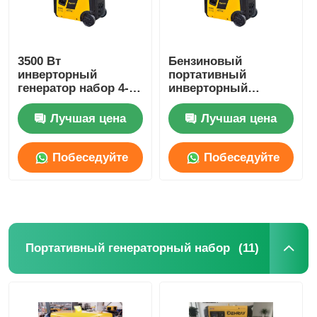
3500 Вт
Бензиновый
инверторный
портативный
генератор набор 4-
инверторный
тактный генератор
генератор 3500 Вт 8
набор генератор
часов
Лучшая цена
Лучшая цена
OHV двигатель
Электрический
бензиновый
генератор
Побеседуйте
Побеседуйте
теперь
теперь
(11)
Портативный генераторный набор