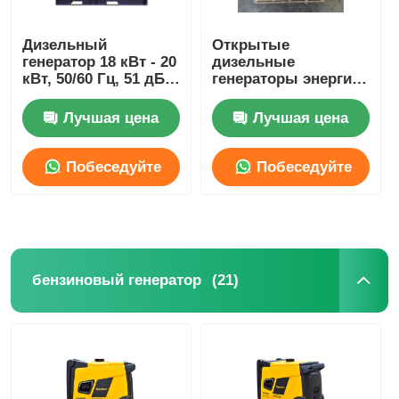
звукоизоляционный набор генератора
Дизельный
Открытые
генератор 18 кВт - 20
дизельные
кВт, 50/60 Гц, 51 дБ,
генераторы энергии
сверхтихий
без звука Dg Set 68L
домашний генератор пользы
генератор RDE25SS3
Промышленный
Лучшая цена
Лучшая цена
дизельный
генератор без звука
Набор генератора сени
Побеседуйте
Побеседуйте
теперь
теперь
Генератор с низким уровнем шума
Сохранение генератора
(21)
бензиновый генератор
Сварочный генератор
двигатель дизеля генератора