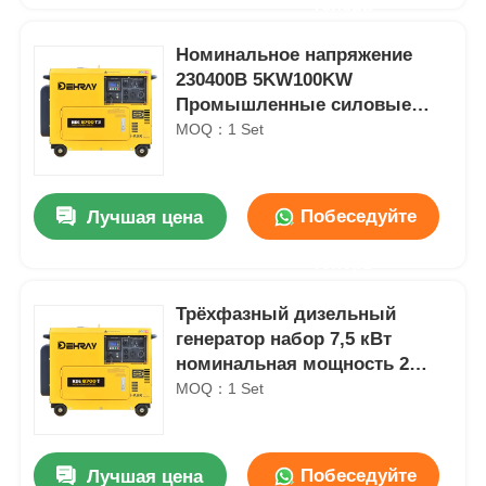
теперь
Номинальное напряжение
230400В 5KW100KW
Промышленные силовые
модули с коэффициентом
MOQ：1 Set
мощности 08 Lag
Побеседуйте
Лучшая цена
теперь
Трёхфазный дизельный
генератор набор 7,5 кВт
номинальная мощность 2
однофазный выходной
MOQ：1 Set
розетка может добавить
идеальный промышленный
источник питания
Побеседуйте
Лучшая цена