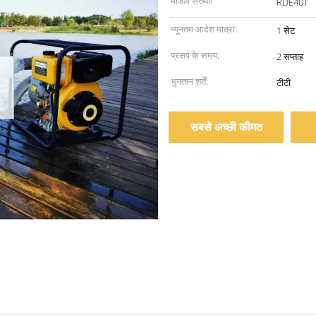
मॉडल संख्या:
RDE40T
न्यूनतम आदेश मात्रा:
1 सेट
प्रसव के समय:
2 सप्ताह
भुगतान शर्तें:
टीटी
सबसे अच्छी कीमत