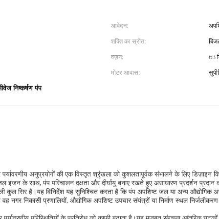
आवेदन:
अपश
शक्ति का स्रोत:
बिज
वज़न:
63 क
मोटर आवास:
सुपी
ीवेज निष्कर्षण पंप
ावरणीय अनुप्रयोगों की एक विस्तृत श्रृंखला को कुशलतापूर्वक संभालने के लिए डिज़ाइन किया 
 इंजन के साथ, पंप परिचालन दक्षता और दीर्घायु बनाए रखते हुए असाधारण प्रदर्शन प्रदान 
कुल सिर है।यह विनिर्देश यह सुनिश्चित करता है कि पंप अपशिष्ट जल या अन्य औद्योगिक अपशिष्
। चाहे वह नगर निकासी प्रणालियों, औद्योगिक अपशिष्ट उपचार संयंत्रों या निर्माण स्थल निर्जल
 पर्यावरणीय परिस्थितियों के प्रतिरोध को काफी बढ़ाता है।यह मजबूत संरचना आंतरिक घटकों को 