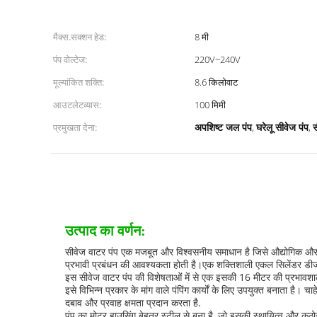
मैक्स.सक्शन हेड:
8 मी
पंप वोल्टेज:
220V~240V
मूल्यांकित शक्ति:
8.6 किलोवाट
आउटलेटव्यास:
100 मिमी
प्रमुखता देना:
,
,
अपशिष्ट जल पंप
घरेलू सीवेज पंप
स
उत्पाद का वर्णन:
सीवेज वाटर पंप एक मजबूत और विश्वसनीय समाधान है जिसे औद्योगिक और पर्य
प्रभावी प्रबंधन की आवश्यकता होती है।एक शक्तिशाली एकल सिलेंडर डीजल
इस सीवेज वाटर पंप की विशेषताओं में से एक इसकी 16 मीटर की प्रभावशाली 
इसे विभिन्न प्रकार के मांग वाले पंपिंग कार्यों के लिए उपयुक्त बनाता है
दबाव और प्रवाह क्षमता प्रदान करता है.
पंप का मोटर हाउसिंग बेहतर स्टील से बना है, जो इसकी स्थायित्व और कठोर