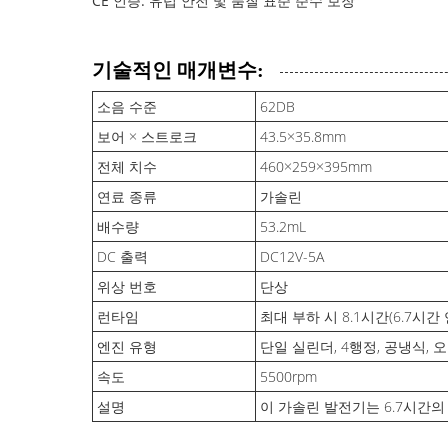
CE 인증: 유럽 안전 및 품질 표준 준수 보장
기술적인 매개변수:
소음 수준
62DB
보어 × 스트로크
43.5×35.8mm
전체 치수
460×259×395mm
연료 종류
가솔린
배수량
53.2mL
DC 출력
DC12V-5A
위상 번호
단상
런타임
최대 부하 시 8.1시간(6.7시간
엔진 유형
단일 실린더, 4행정, 공냉식, 
속도
5500rpm
설명
이 가솔린 발전기는 6.7시간