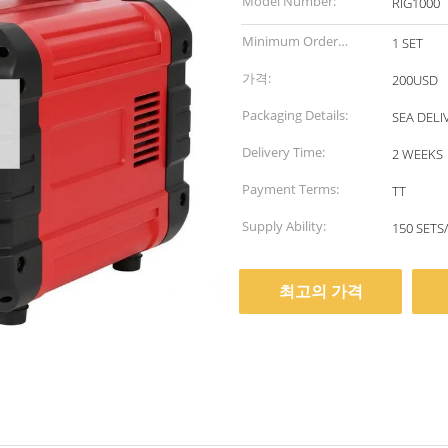
Model Number:
RIG1000
Minimum Order
1 SET
Quantity:
가격:
200USD
Packaging Details:
SEA DELI
Delivery Time:
2 WEEKS
Payment Terms:
TT
Supply Ability:
150 SETS
최고의 가격