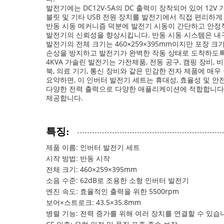
발전기에는 DC12V-5A의 DC 출력이 장착되어 있어 12V
블릿 및 기타 USB 전원 장치를 발전기에서 직접 편리하게
반동 시동 메커니즘 덕분에 발전기 시동이 간단하고 안정적
발전기의 신뢰성을 향상시킵니다. 반동 시동 시스템은 내
발전기의 전체 크기는 460×259×395mm이지만 포장 크
손상을 방지하고 발전기가 완벽한 작동 상태로 도착하도록
4KVA 가솔린 발전기는 가전제품, 전동 공구, 캠핑 장비
북, 의료 기기, 통신 장비와 같은 민감한 전자 제품에 매
요약하면, 이 인버터 발전기 세트는 휴대성, 효율성 및 
다양한 전력 출력으로 다양한 애플리케이션에 적합합니다. 야
제공합니다.
특징:
제품 이름: 인버터 발전기 세트
시작 방법: 반동 시작
전체 크기: 460×259×395mm
소음 수준: 62dB로 조용한 소형 인버터 발전기
엔진 속도: 효율적인 출력을 위한 5500rpm
보어×스트로크: 43.5×35.8mm
병렬 기능: 전력 증가를 위해 여러 장치를 연결할 수 있습