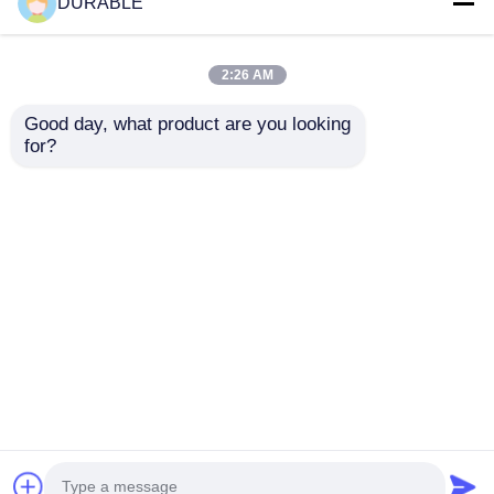
DURABLE
2:26 AM
Good day, what product are you looking 
for?
Gürültü seviyesi 62
43Rahat bir çalışma
DB Inverter Jeneratör
ortamı için.5×35.8
Seti, Tam yük ve DC
mm Bore Stroke
çıkışında 8.1 saatlik
benzin jeneratörü 62
Talep Gönder
Talep Gönder
çalışma süresini
DB Gürültü seviyesi
sağlayan mobil
düşük gürültü
uygulamalar için
emisyonlu motor
DC12V 5A güç
Ana sayfa
Hakkımızda
Bize ulaşın
Desktop Site
kaynağı
Site Haritası
Gizlilik Politikası
Kalite
dizel jeneratör seti
Çin fabrikası.Copyright ©
2026 WUXI DURABLE POWER TECHNOLOGY