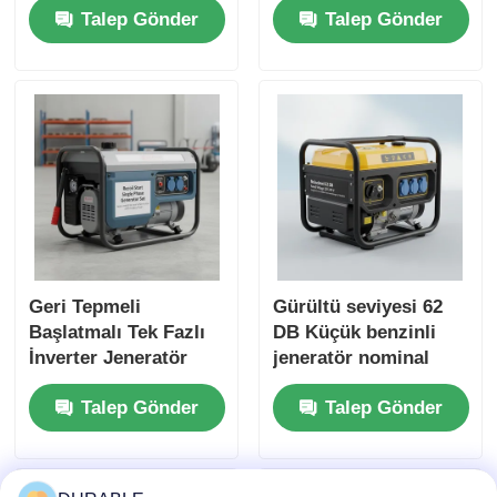
Talep Gönder
Talep Gönder
Şarj Cüzdanı DC5V1A
alanları ve acil güç
Enerji Kaynağı ile
yedekleme için
idealdir
Geri Tepmeli
Gürültü seviyesi 62
Başlatmalı Tek Fazlı
DB Küçük benzinli
İnverter Jeneratör
jeneratör nominal
Seti, 62 DB Gürültü
voltaj 120 240 V Dış
Talep Gönder
Talep Gönder
Seviyesine Sahip,
mekan etkinlikleri ve
İnşaat ve Acil Durum
acil durumlar için
Gücü için İdeal
enerji kaynağı