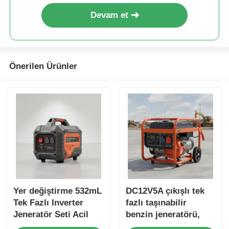
Devam et
Önerilen Ürünler
Yer değiştirme 532mL
DC12V5A çıkışlı tek
Tek Fazlı Inverter
fazlı taşınabilir
Jeneratör Seti Acil
benzin jeneratörü,
Yedekleme için USB
açık hava çalışma