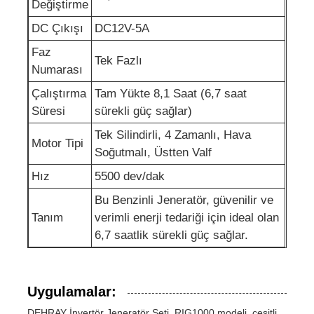
Değiştirme
DC Çıkışı
DC12V-5A
kanalizasyon suyu pompası
Faz
Tek Fazlı
Numarası
Çalıştırma
Tam Yükte 8,1 Saat (6,7 saat
Süresi
sürekli güç sağlar)
Tek Silindirli, 4 Zamanlı, Hava
Motor Tipi
Soğutmalı, Üstten Valf
Hız
5500 dev/dak
Bu Benzinli Jeneratör, güvenilir ve
Tanım
verimli enerji tedariği için ideal olan
6,7 saatlik sürekli güç sağlar.
Uygulamalar:
DEHRAY İnvertör Jeneratör Seti, RIG1000 modeli, çeşitli