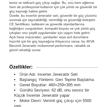
temiz ve istikrarlı güç çıkışı sağlar. Bu, onu hem eğlence
hem de profesyonel kullanım için çok yönlü ve güvenilir bir
güç kaynağı haline getirir.
dizel jeneratör seti
Özetle, bu invertör jeneratör seti, güvenilir bir güç çözümü
sunmak için taşınabilirliği, verimliliği ve güvenliği birleştirir.
CE Sertifikası, kalitesini ve güvenlik standartlarına
benzinli jeneratör seti
bağlılığını vurgularken, kompakt boyutu ve çok yönlü güç
çıkışları onu çeşitli uygulamalar için uygun hale getirir.
Açık hava maceraları, şantiyeler veya acil durumlara
hazırlık için bir güç kaynağına ihtiyacınız varsa, bu 4KVA
İnvertör Jeneratör Seti
Benzinli Jeneratör mükemmel performans, rahatlık ve
gönül rahatlığı sunar.
Taşınabilir jeneratör seti
Özellikler:
Endüstriyel jeneratör seti
Ürün Adı: Inverter Jeneratör Seti
Başlangıç ​​Yöntemi: Geri Tepme Başlatma
Genel Boyutlar: 460×259×395 mm
Dijital Jeneratör Seti
Gürültü Seviyesi: 62 dB, onu sessiz bir
Küçük İnverter Jeneratör yapar
Motor Devri: Verimli güç çıkışı için 5500
Açık Çerçeve Jeneratörü
rpm