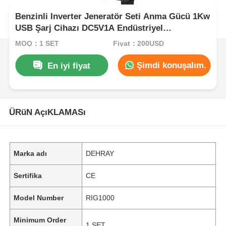
Benzinli Inverter Jeneratör Seti Anma Gücü 1Kw
USB Şarj Cihazı DC5V1A Endüstriyel
Uygulamalar için Taşınabilir Güç Çözümü
MOQ：1 SET
Fiyat：200USD
Şimdi konuşalım.
En iyi fiyat
ÜRüN AçıKLAMASı
Marka adı
DEHRAY
Sertifika
CE
Model Number
RIG1000
Minimum Order
1 SET