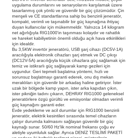
uygulama durumlarını ve senaryolarını karşılamak üzere
tasarlanmış çok yönlü ve güvenilir bir güç çözümüdür. Çin
menşeli ve CE standartlarına sahip bu benzinli jeneratör,
kompakt, verimli ve taşınabilir bir güç kaynağına ihtiyaç
duyan kullanıcılar için mükemmeldir. Yalnızca 14 kilogram
net ağırlığıyla RIG1000'in taşınması kolaydır ve rahatlık
ve hareket kabiliyetinin önemli olduğu açık hava etkinlikleri
için idealdir.
Bu 3,5KW invertör jeneratörü, USB şarj cihazı (DC5V-1A)
aracılığıyla elektronik cihazları şarj etmek ve DC çıkışı
(DC12V-5A) aracılığıyla küçük cihazlara güç sağlamak için
temiz ve istikrarlı güç sağlayarak kamp gezileri için
uygundur. Geri tepmeli başlatma yöntemi, hızlı ve
sorunsuz başlatmayı garanti ederek, onu dış mekan
meraklıları için güvenilir bir arkadaş haline getiriyor. İster
uzak bir bölgede kamp yapın, ister arka kapıdan çıkın,
ister pikniğin tadını çıkarın, DEHRAY RIG1000 geleneksel
jeneratörlere özgü gürültü ve emisyonlar olmadan verimli
güç kaynağını garanti eder.
Evde yedekleme ve acil durumlar için RIG1000 benzinli
jeneratör, elektrik kesintileri sırasında temel cihazların
çalışır durumda kalmasını sağlayan güvenilir bir güç
kaynağı sunar. 50/60 Hz'lik nominal frekansı çoğu ev
aletiyle uyumluluk sağlar. Ayrıca DENİZ TESLİMİ PAKETİ
ve sadece iki haftalık teslimat süresi, müşterilerin