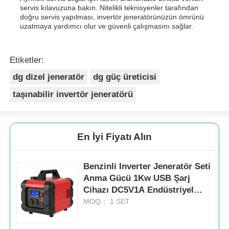
servis kılavuzuna bakın. Nitelikli teknisyenler tarafından
doğru servis yapılması, invertör jeneratörünüzün ömrünü
uzatmaya yardımcı olur ve güvenli çalışmasını sağlar.
Etiketler:
dg dizel jeneratör
dg güç üreticisi
taşınabilir invertör jeneratörü
En İyi Fiyatı Alın
Benzinli Inverter Jeneratör Seti
Anma Gücü 1Kw USB Şarj
Cihazı DC5V1A Endüstriyel
Uygulamalar için Taşınabilir
MOQ： 1 SET
Güç Çözümü