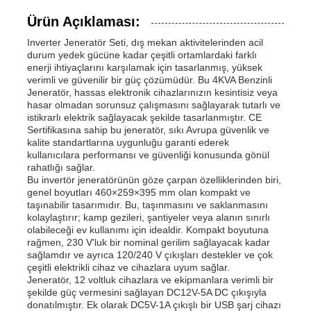
Ürün Açıklaması:
Inverter Jeneratör Seti, dış mekan aktivitelerinden acil
durum yedek gücüne kadar çeşitli ortamlardaki farklı
enerji ihtiyaçlarını karşılamak için tasarlanmış, yüksek
verimli ve güvenilir bir güç çözümüdür. Bu 4KVA Benzinli
Jeneratör, hassas elektronik cihazlarınızın kesintisiz veya
hasar olmadan sorunsuz çalışmasını sağlayarak tutarlı ve
istikrarlı elektrik sağlayacak şekilde tasarlanmıştır. CE
Sertifikasına sahip bu jeneratör, sıkı Avrupa güvenlik ve
kalite standartlarına uygunluğu garanti ederek
kullanıcılara performansı ve güvenliği konusunda gönül
rahatlığı sağlar.
Bu invertör jeneratörünün göze çarpan özelliklerinden biri,
genel boyutları 460×259×395 mm olan kompakt ve
taşınabilir tasarımıdır. Bu, taşınmasını ve saklanmasını
kolaylaştırır; kamp gezileri, şantiyeler veya alanın sınırlı
Ana sayfa
olabileceği ev kullanımı için idealdir. Kompakt boyutuna
rağmen, 230 V'luk bir nominal gerilim sağlayacak kadar
sağlamdır ve ayrıca 120/240 V çıkışları destekler ve çok
Ürünler
çeşitli elektrikli cihaz ve cihazlara uyum sağlar.
Jeneratör, 12 voltluk cihazlara ve ekipmanlara verimli bir
şekilde güç vermesini sağlayan DC12V-5A DC çıkışıyla
donatılmıştır. Ek olarak DC5V-1A çıkışlı bir USB şarj cihazı
VİDEOLAR