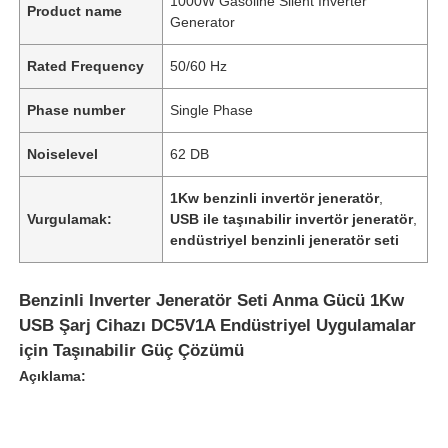
1000W Gasoline Silent Inverter
Product name
Generator
Rated Frequency
50/60 Hz
Phase number
Single Phase
Noiselevel
62 DB
1Kw benzinli invertör jeneratör
,
Vurgulamak:
USB ile taşınabilir invertör jeneratör
,
endüstriyel benzinli jeneratör seti
Benzinli Inverter Jeneratör Seti Anma Gücü 1Kw
USB Şarj Cihazı DC5V1A Endüstriyel Uygulamalar
için Taşınabilir Güç Çözümü
Açıklama: