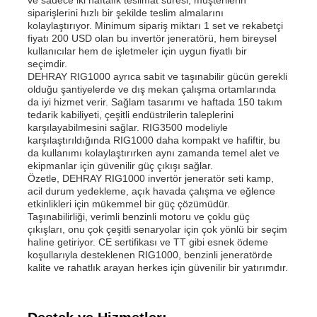
siparişlerini hızlı bir şekilde teslim almalarını
kolaylaştırıyor. Minimum sipariş miktarı 1 set ve rekabetçi
fiyatı 200 USD olan bu invertör jeneratörü, hem bireysel
kullanıcılar hem de işletmeler için uygun fiyatlı bir
seçimdir.
DEHRAY RIG1000 ayrıca sabit ve taşınabilir gücün gerekli
olduğu şantiyelerde ve dış mekan çalışma ortamlarında
da iyi hizmet verir. Sağlam tasarımı ve haftada 150 takım
tedarik kabiliyeti, çeşitli endüstrilerin taleplerini
karşılayabilmesini sağlar. RIG3500 modeliyle
karşılaştırıldığında RIG1000 daha kompakt ve hafiftir, bu
da kullanımı kolaylaştırırken aynı zamanda temel alet ve
ekipmanlar için güvenilir güç çıkışı sağlar.
Özetle, DEHRAY RIG1000 invertör jeneratör seti kamp, ​​
acil durum yedekleme, açık havada çalışma ve eğlence
etkinlikleri için mükemmel bir güç çözümüdür.
Taşınabilirliği, verimli benzinli motoru ve çoklu güç
çıkışları, onu çok çeşitli senaryolar için çok yönlü bir seçim
haline getiriyor. CE sertifikası ve TT gibi esnek ödeme
koşullarıyla desteklenen RIG1000, benzinli jeneratörde
kalite ve rahatlık arayan herkes için güvenilir bir yatırımdır.