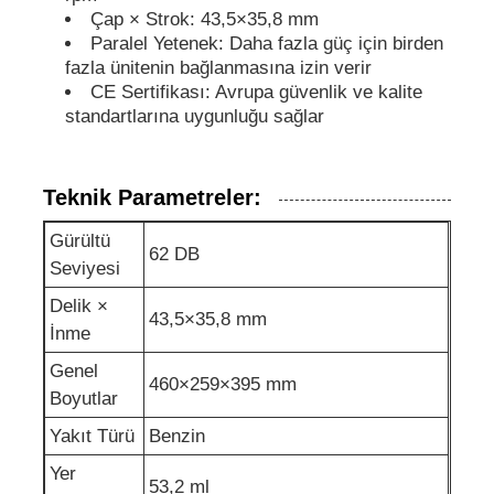
Çap × Strok: 43,5×35,8 mm
Paralel Yetenek: Daha fazla güç için birden
ses geçirmez jeneratör seti
fazla ünitenin bağlanmasına izin verir
CE Sertifikası: Avrupa güvenlik ve kalite
standartlarına uygunluğu sağlar
Ev Tipi Jeneratör
Kanopi Jeneratör Seti
Teknik Parametreler:
Gürültü
62 DB
Düşük gürültü jeneratörü
Seviyesi
Delik ×
43,5×35,8 mm
Jeneratör Bakımı
İnme
Genel
460×259×395 mm
Boyutlar
Kaynak Jeneratör Seti
Yakıt Türü
Benzin
jeneratör motor
Yer
53,2 ml