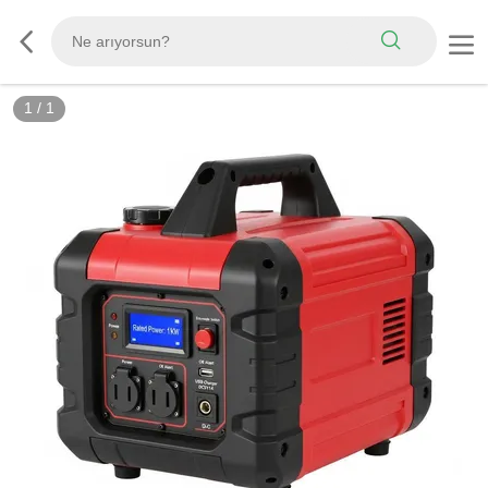
1
/
1