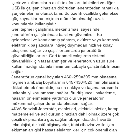
içerir ve kullanıcıların akıllı telefonları, tabletleri ve diğer
USB ile çalışan cihazları doğrudan jeneratörden rahatlıkla
şarj etmelerine olanak tanır. Bu özellik özellikle geleneksel
Hakkımızda
güç kaynaklarına erişimin mümkün olmadığı uzak
konumlarda kullanışlıdır.
Geri tepmeli çalıştırma mekanizması sayesinde
jeneratörün çalıştırılması basit ve güvenilirdir. Bu
Fabrika turu
geleneksel ve kanıtlanmış yöntem, akülere veya karmaşık
elektronik başlatıcılara ihtiyaç duymadan hızlı ve kolay
ateşleme sağlar ve çeşitli ortamlarda jeneratörün
Kalite kontrol
güvenilirliğini artırır. Geri tepmeli çalıştırma sistemi
dayanıklılık için tasarlanmıştır ve jeneratörün uzun süre
kullanılmadığında bile minimum çabayla çalıştırılabilmesini
sağlar.
Bize ulaşın
Jeneratörün genel boyutları 460×259×395 mm olmasına
rağmen ambalaj boyutlarının 645×430×520 mm olmasına
dikkat etmek önemlidir, bu da nakliye ve taşıma sırasında
Haberler
ünitenin iyi korunmasını sağlar. Bu düşünceli paketleme,
hasarın önlenmesine yardımcı olur ve jeneratörün
mükemmel çalışır durumda olmasını sağlar.
4KVA Benzinli Jeneratör, ev aletleri, elektrikli aletler, kamp
Tüm servis talepleri
malzemeleri ve acil durum cihazları dahil olmak üzere çok
çeşitli ekipmanlara güç sağlamak için idealdir. İnvertör
teknolojisi, dizüstü bilgisayarlar, tıbbi cihazlar ve iletişim
Teklif isteği
ekipmanları gibi hassas elektronikler için çok önemli olan