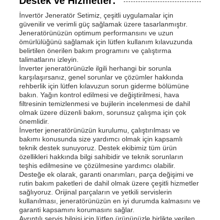
Destek ve Hizmetler:
İnvertör Jeneratör Setimiz, çeşitli uygulamalar için
güvenilir ve verimli güç sağlamak üzere tasarlanmıştır.
Jeneratörünüzün optimum performansını ve uzun
ömürlülüğünü sağlamak için lütfen kullanım kılavuzunda
belirtilen önerilen bakım programını ve çalıştırma
talimatlarını izleyin.
İnverter jeneratörünüzle ilgili herhangi bir sorunla
karşılaşırsanız, genel sorunlar ve çözümler hakkında
rehberlik için lütfen kılavuzun sorun giderme bölümüne
bakın. Yağın kontrol edilmesi ve değiştirilmesi, hava
filtresinin temizlenmesi ve bujilerin incelenmesi de dahil
olmak üzere düzenli bakım, sorunsuz çalışma için çok
önemlidir.
İnverter jeneratörünüzün kurulumu, çalıştırılması ve
bakımı konusunda size yardımcı olmak için kapsamlı
teknik destek sunuyoruz. Destek ekibimiz tüm ürün
özellikleri hakkında bilgi sahibidir ve teknik sorunların
teşhis edilmesine ve çözülmesine yardımcı olabilir.
Desteğe ek olarak, garanti onarımları, parça değişimi ve
rutin bakım paketleri de dahil olmak üzere çeşitli hizmetler
sağlıyoruz. Orijinal parçaların ve yetkili servislerin
kullanılması, jeneratörünüzün en iyi durumda kalmasını ve
garanti kapsamını korumasını sağlar.
Ayrıntılı servis bilgisi için lütfen ürününüzle birlikte verilen