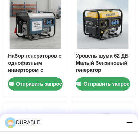
питания в
чрезвычайных
ситуациях
Набор генераторов с
Уровень шума 62 ДБ
однофазным
Малый бензиновый
инвертором с
генератор
уровнем шума 62 ДБ
номинальное
Отправить запрос
Отправить запрос
напряжение 120 240
В Источник энергии
для мероприятий на
открытом воздухе и
чрезвычайных
ситуаций
DURABLE