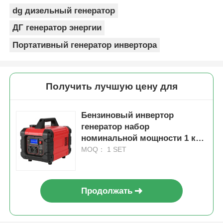
dg дизельный генератор
ДГ генератор энергии
Портативный генератор инвертора
Получить лучшую цену для
Бензиновый инвертор
генератор набор
номинальной мощности 1 кВт
USB зарядное устройство
MOQ： 1 SET
DC5V1A портативное решение
питания для промышленных
приложений
Продолжать