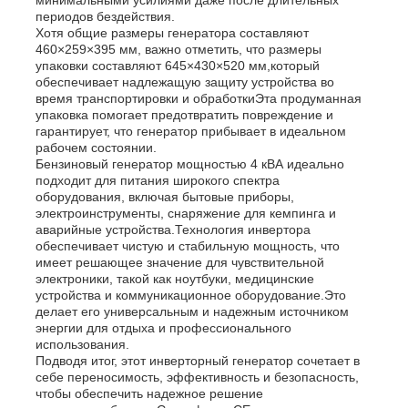
периодов бездействия.
Хотя общие размеры генератора составляют
дизель-генераторная установка
460×259×395 мм, важно отметить, что размеры
упаковки составляют 645×430×520 мм,который
обеспечивает надлежащую защиту устройства во
время транспортировки и обработкиЭта продуманная
бензиновый генератор
упаковка помогает предотвратить повреждение и
гарантирует, что генератор прибывает в идеальном
рабочем состоянии.
Инверторная генераторная установка
Бензиновый генератор мощностью 4 кВА идеально
подходит для питания широкого спектра
оборудования, включая бытовые приборы,
электроинструменты, снаряжение для кемпинга и
Портативный генераторный набор
аварийные устройства.Технология инвертора
обеспечивает чистую и стабильную мощность, что
имеет решающее значение для чувствительной
Промышленная генераторная установка
электроники, такой как ноутбуки, медицинские
устройства и коммуникационное оборудование.Это
делает его универсальным и надежным источником
энергии для отдыха и профессионального
Цифровая генераторная установка
использования.
Подводя итог, этот инверторный генератор сочетает в
себе переносимость, эффективность и безопасность,
Генератор открытых кадров
чтобы обеспечить надежное решение