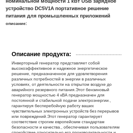
номинальной мощности 1 кВт USB зарядное
устройство DC5V1A портативное решение
питания для промышленных приложений
описание:
Описание продукта:
Инверторный генератор представляет собой
высокоэффективное и надежное энергетическое
решение, предназначенное для удовлетворения
различных потребностей в энергии в различных
условиях, от деятельности на открытом воздухе до
аварийного резервного питания.Этот бензиновый
Главная страница
генератор мощностью 4 кВА предназначен для
постоянной и стабильной подачи электроэнергии.,
гарантируя бесперебойную работу ваших
чувствительных электронных устройств без перерывов
Продукция
или повреждений.Этот генератор гарантирует
соответствие строгим европейским стандартам
безопасности и качества., обеспечивая пользователям
Ролики
спокойствие относительно его производительности и