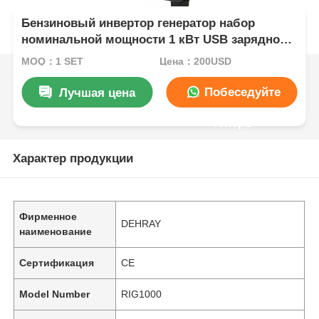
Бензиновый инвертор генератор набор
номинальной мощности 1 кВт USB зарядное
устройство DC5V1A портативное решение
MOQ：1 SET
Цена：200USD
питания для промышленных приложений
Побеседуйте
Лучшая цена
теперь
Характер продукции
Фирменное
DEHRAY
наименование
Сертификация
CE
Model Number
RIG1000