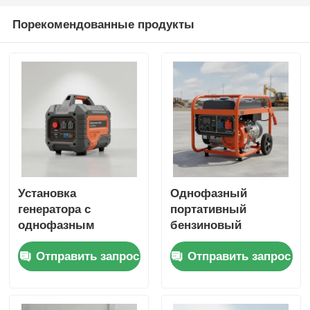
Порекомендованные продукты
Установка
Однофазный
генератора с
портативный
однофазным
бензиновый
инвертором
генератор с
Отправить запрос
Отправить запрос
емкостью 532 мл с
выходом DC12V5A
зарядным
Идеален для
устройством USB
наружных рабочих
DC5V1A
мест и резервного