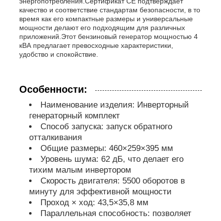
энергопотребления.Сертификат CE подтверждает
качество и соответствие стандартам безопасности, в то
время как его компактные размеры и универсальные
звукоизоляционный набор генератора
мощности делают его подходящим для различных
приложений.Этот бензиновый генератор мощностью 4
кВА предлагает превосходные характеристики,
удобство и спокойствие.
домашний генератор пользы
Набор генератора сени
Особенности:
Наименование изделия: Инверторный
генераторный комплект
Генератор с низким уровнем шума
Способ запуска: запуск обратного
отталкивания
Общие размеры: 460×259×395 мм
Сохранение генератора
Уровень шума: 62 дБ, что делает его
тихим малым инвертором
Сварочный генератор
Скорость двигателя: 5500 оборотов в
минуту для эффективной мощности
Проход × ход: 43,5×35,8 мм
двигатель дизеля генератора
Параллельная способность: позволяет