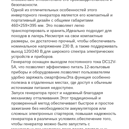
безопасности.
Одной из отличительных особенностей этого
инверторного генератора является его компактный и
О Компании
портативный дизайн с общими габаритами
460×259×395 мм. Это позволяет легко
транспортировать и хранить,Идеально подходит для
Наша фабрика
походов в лагерь.Несмотря на свои компактные
размеры, он достаточно прочный, чтобы обеспечивать
номинальное напряжение 230 В, а также поддерживать
выход 120/240 В,для широкого спектра электрических
контроль качества
устройств и приборов.
Генератор оснащен выходом постоянного тока DC12V-
5A, что позволяет эффективно питать 12-вольтовые
контактные данные
приборы и оборудование.позволяет пользователям
удобно заряжать смартфоныЭта функция особенно
полезна в отдаленных местах, где доступ к обычным
источникам питания недоступен.
Новости
Запуск генератора прост и надежный благодаря
механизму отталкивания.Этот традиционный и
проверенный метод обеспечивает быстрое и простое
Все случаи
зажигание без необходимости аккумуляторов или
сложных электронных стартеров, повышая надежность
генератора в различных условиях.обеспечение того,
чтобы генератор можно было запустить с
Отправить запрос
минимальными усилиями даже после длительных