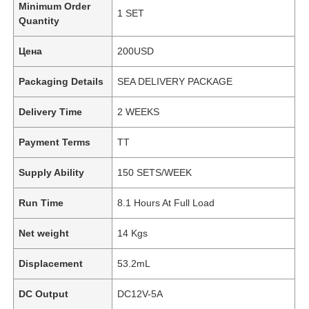
Minimum Order
1 SET
Quantity
Цена
200USD
Packaging Details
SEA DELIVERY PACKAGE
Delivery Time
2 WEEKS
Payment Terms
TT
Supply Ability
150 SETS/WEEK
Run Time
8.1 Hours At Full Load
Net weight
14 Kgs
Displacement
53.2mL
DC Output
DC12V-5A