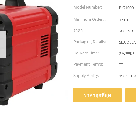
Model Number:
RIG1000
Minimum Order
1 SET
Quantity:
ราคา:
200USD
Packaging Details:
SEA DELI
Delivery Time:
2 WEEKS
Payment Terms:
TT
Supply Ability:
150 SETS
ราคาถูกที่สุด