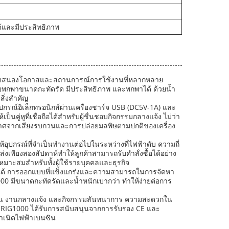
ได้และมีประสิทธิภาพ
พื่อตอบสนองโอกาสและสถานการณ์การใช้งานที่หลากหลาย
บบพกพาขนาดกะทัดรัด มีประสิทธิภาพ และพกพาได้ ด้วยน้ำ
สิ่งสำคัญ
กรณ์อิเล็กทรอนิกส์ผ่านเครื่องชาร์จ USB (DC5V-1A) และ
คู่หูที่เชื่อถือได้สำหรับผู้ชื่นชอบกิจกรรมกลางแจ้ง ไม่ว่า
ดยปราศจากเสียงรบกวนและการปล่อยมลพิษตามปกติของเครื่อง
อุปกรณ์ที่จำเป็นทำงานต่อไปในระหว่างที่ไฟฟ้าดับ ความถี่
งเพียงสองสัปดาห์ทำให้ลูกค้าสามารถรับคำสั่งซื้อได้อย่าง
ี่เหมาะสมสำหรับทั้งผู้ใช้รายบุคคลและธุรกิจ
าได้ การออกแบบที่แข็งแกร่งและความสามารถในการจัดหา
000 มีขนาดกะทัดรัดและน้ำหนักเบากว่า ทำให้ง่ายต่อการ
ฉุกเฉิน งานกลางแจ้ง และกิจกรรมสันทนาการ ความสะดวกใน
ย RIG1000 ได้รับการสนับสนุนจากการรับรอง CE และ
กำเนิดไฟฟ้าเบนซิน