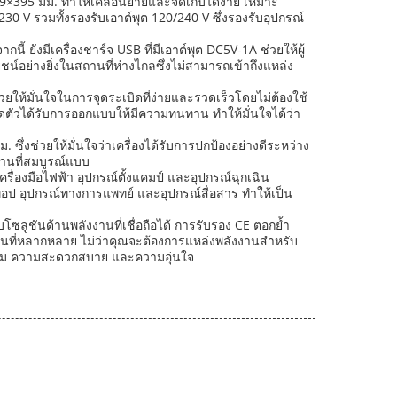
9×395 มม. ทำให้เคลื่อนย้ายและจัดเก็บได้ง่าย เหมาะ
230 V รวมทั้งรองรับเอาต์พุต 120/240 V ซึ่งรองรับอุปกรณ์
 ยังมีเครื่องชาร์จ USB ที่มีเอาต์พุต DC5V-1A ช่วยให้ผู้
น์อย่างยิ่งในสถานที่ห่างไกลซึ่งไม่สามารถเข้าถึงแหล่ง
ยให้มั่นใจในการจุดระเบิดที่ง่ายและรวดเร็วโดยไม่ต้องใช้
หดตัวได้รับการออกแบบให้มีความทนทาน ทำให้มั่นใจได้ว่า
่งช่วยให้มั่นใจว่าเครื่องได้รับการปกป้องอย่างดีระหว่าง
านที่สมบูรณ์แบบ
ื่องมือไฟฟ้า อุปกรณ์ตั้งแคมป์ และอุปกรณ์ฉุกเฉิน
ปท็อป อุปกรณ์ทางการแพทย์ และอุปกรณ์สื่อสาร ทำให้เป็น
ลูชันด้านพลังงานที่เชื่อถือได้ การรับรอง CE ตอกย้ำ
ที่หลากหลาย ไม่ว่าคุณจะต้องการแหล่งพลังงานสำหรับ
ยี่ยม ความสะดวกสบาย และความอุ่นใจ