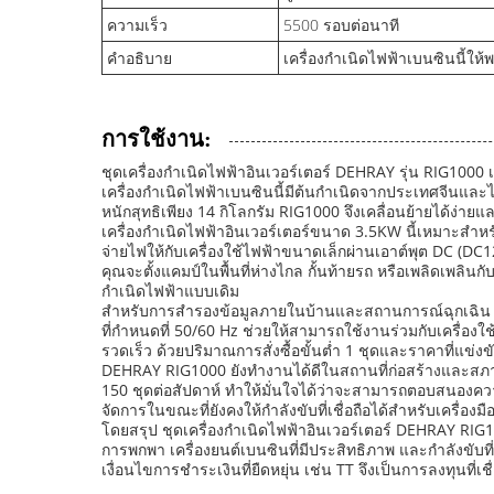
ความเร็ว
5500 รอบต่อนาที
คำอธิบาย
เครื่องกำเนิดไฟฟ้าเบนซินนี้ให้พ
การใช้งาน:
ชุดเครื่องกำเนิดไฟฟ้าอินเวอร์เตอร์ DEHRAY รุ่น RIG10
เครื่องกำเนิดไฟฟ้าเบนซินนี้มีต้นกำเนิดจากประเทศจีนแล
หนักสุทธิเพียง 14 กิโลกรัม RIG1000 จึงเคลื่อนย้ายได้ง
เครื่องกำเนิดไฟฟ้าอินเวอร์เตอร์ขนาด 3.5KW นี้เหมาะสำห
จ่ายไฟให้กับเครื่องใช้ไฟฟ้าขนาดเล็กผ่านเอาต์พุต DC (DC12V
คุณจะตั้งแคมป์ในพื้นที่ห่างไกล กั้นท้ายรถ หรือเพลิดเพ
กำเนิดไฟฟ้าแบบเดิม
สำหรับการสำรองข้อมูลภายในบ้านและสถานการณ์ฉุกเฉิน เครื่
ที่กำหนดที่ 50/60 Hz ช่วยให้สามารถใช้งานร่วมกับเครื่อง
รวดเร็ว ด้วยปริมาณการสั่งซื้อขั้นต่ำ 1 ชุดและราคาที่แข่งข
DEHRAY RIG1000 ยังทำงานได้ดีในสถานที่ก่อสร้างและสภ
150 ชุดต่อสัปดาห์ ทำให้มั่นใจได้ว่าจะสามารถตอบสนองควา
จัดการในขณะที่ยังคงให้กำลังขับที่เชื่อถือได้สำหรับเครื่องม
โดยสรุป ชุดเครื่องกำเนิดไฟฟ้าอินเวอร์เตอร์ DEHRAY RIG
การพกพา เครื่องยนต์เบนซินที่มีประสิทธิภาพ และกำลังขั
เงื่อนไขการชำระเงินที่ยืดหยุ่น เช่น TT จึงเป็นการลงทุน