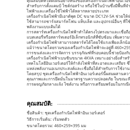
คุณสมบัติที่โดดเด่นอย่างหนึ่งของเครื่องกำเนิดไฟฟ้าอินเ
สำหรับการตั้งแคมป์ ไซต์ก่อสร้าง หรือใช้ในบ้านซึ่งมีพื้นท
ไฟฟ้าและเครื่องใช้ไฟฟ้าได้หลากหลายประเภท
เครื่องกำเนิดไฟฟ้ามีเอาต์พุต DC ขนาด DC12V-5A ช่วยให้จ่า
ใช้สามารถชาร์จสมาร์ทโฟน แท็บเล็ต และอุปกรณ์อื่นๆ ที่ใช้
พลังงานแบบเดิมได้
การสตาร์ทเครื่องกำเนิดไฟฟ้าทำได้ตรงไปตรงมาและเชื่อถือได
แบตเตอรี่หรือสตาร์ทเตอร์อิเล็กทรอนิกส์ที่ซับซ้อน เพิ่ม
เครื่องกำเนิดไฟฟ้าสามารถสตาร์ทได้โดยใช้แรงเพียงเล็กน้
แม้ว่าขนาดโดยรวมของเครื่องกำเนิดไฟฟ้าจะอยู่ที่ 460×259
การขนส่งและการจัดการ บรรจุภัณฑ์ที่รอบคอบนี้ช่วยป้อง
เครื่องกำเนิดไฟฟ้าเบนซินขนาด 4KVA เหมาะอย่างยิ่งสำหรับ
เทคโนโลยีอินเวอร์เตอร์ให้กำลังไฟฟ้าที่สะอาดและเสถียร ซึ
แหล่งพลังงานอเนกประสงค์และเชื่อถือได้สำหรับการใช้งา
โดยสรุป ชุดเครื่องกำเนิดไฟฟ้าอินเวอร์เตอร์นี้ผสมผสานค
คุณภาพและการยึดมั่นในมาตรฐานความปลอดภัย ในขณะที่ข
การผจญภัยกลางแจ้ง ไซต์งาน หรือการเตรียมพร้อมในกรณีฉุ
คุณสมบัติ:
ชื่อสินค้า: ชุดเครื่องกำเนิดไฟฟ้าอินเวอร์เตอร์
วิธีการเริ่มต้น: เริ่มหดตัว
ขนาดโดยรวม: 460×259×395 มม