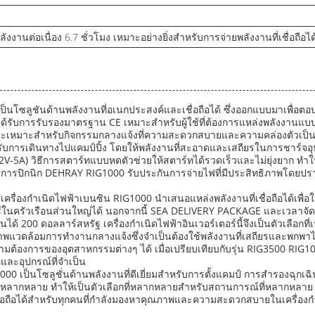
ลังงานต่อเนื่อง 6.7 ชั่วโมง เหมาะอย่างยิ่งสำหรับการจ่ายพลังงานที่เชื่อถือ
00 เป็นโซลูชันด้านพลังงานที่อเนกประสงค์และเชื่อถือได้ ซึ่งออกแบบมาเ
ะได้รับการรับรองมาตรฐาน CE เหมาะสำหรับผู้ใช้ที่ต้องการแหล่งพลังงานแ
่ายและเหมาะสำหรับกิจกรรมกลางแจ้งที่ความสะดวกสบายและความคล่องตัวเป็น
รับการเดินทางไปแคมป์ปิ้ง โดยให้พลังงานที่สะอาดและเสถียรในการชาร์จอุป
-5A) วิธีการสตาร์ทแบบหดตัวช่วยให้สตาร์ทได้รวดเร็วและไม่ยุ่งยาก ทำให้เป็น
ลินกับการปิกนิก DEHRAY RIG1000 รับประกันการจ่ายไฟที่มีประสิทธิภาพโ
องกำเนิดไฟฟ้าเบนซิน RIG1000 นำเสนอแหล่งพลังงานที่เชื่อถือได้เพื่อให้
ใช้ในครัวเรือนส่วนใหญ่ได้ นอกจากนี้ SEA DELIVERY PACKAGE และเวลาจัดส่
ันได้ 200 ดอลลาร์สหรัฐ เครื่องกำเนิดไฟฟ้าอินเวอร์เตอร์นี้จึงเป็นตัวเลือกท
าพแวดล้อมการทำงานกลางแจ้งซึ่งจำเป็นต้องใช้พลังงานที่เสถียรและพกพ
มต้องการของอุตสาหกรรมต่างๆ ได้ เมื่อเปรียบเทียบกับรุ่น RIG3500 RIG1
ือและอุปกรณ์ที่จำเป็น
1000 เป็นโซลูชั่นด้านพลังงานที่ดีเยี่ยมสำหรับการตั้งแคมป์ การสำรอง
บที่หลากหลาย ทำให้เป็นตัวเลือกที่หลากหลายสำหรับสถานการณ์ที่หลากหลา
ที่เชื่อถือได้สำหรับทุกคนที่กำลังมองหาคุณภาพและความสะดวกสบายในเครื่อง