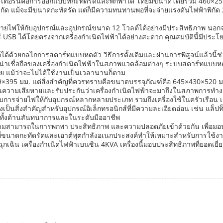
วอร์เตอร์นี้คือการออกแบบที่กะทัดรัดและพกพาได้ โดยมีขนาดโดยรวม 460×25
ี่จำกัด แม้จะมีขนาดกะทัดรัด แต่ก็มีความทนทานพอที่จะจ่ายแรงดันไฟฟ้าพิกัด 
ยไฟให้กับอุปกรณ์และอุปกรณ์ขนาด 12 โวลต์ได้อย่างมีประสิทธิภาพ นอกจากนี้
 USB ได้โดยตรงจากเครื่องกำเนิดไฟฟ้าได้อย่างสะดวก คุณสมบัตินี้มีประโยช
้ด้วยกลไกการสตาร์ทแบบหดตัว วิธีการดั้งเดิมและผ่านการพิสูจน์แล้วนี้ช่ว
ความน่าเชื่อถือของเครื่องกำเนิดไฟฟ้าในสภาพแวดล้อมต่างๆ ระบบสตาร์ทแบบ
อย แม้ว่าจะไม่ได้ใช้งานเป็นเวลานานก็ตาม
×395 มม. แต่สิ่งสำคัญที่ควรทราบคือขนาดบรรจุภัณฑ์คือ 645×430×520 มม. ซึ
กันความเสียหายและรับประกันว่าเครื่องกำเนิดไฟฟ้าจะมาถึงในสภาพการทำง
การจ่ายไฟให้กับอุปกรณ์หลากหลายประเภท รวมถึงเครื่องใช้ในครัวเรือน เคร
่งเป็นสิ่งสำคัญสำหรับอุปกรณ์อิเล็กทรอนิกส์ที่มีความละเอียดอ่อน เช่น แล็
นทั้งด้านสันทนาการและในระดับมืออาชีพ
วามสามารถในการพกพา ประสิทธิภาพ และความปลอดภัยเข้าด้วยกัน เพื่อมอบโซ
นาดกะทัดรัดและเอาต์พุตกำลังอเนกประสงค์ทำให้เหมาะสำหรับการใช้งาน
กเฉิน เครื่องกำเนิดไฟฟ้าเบนซิน 4KVA เครื่องนี้มอบประสิทธิภาพที่ยอดเ