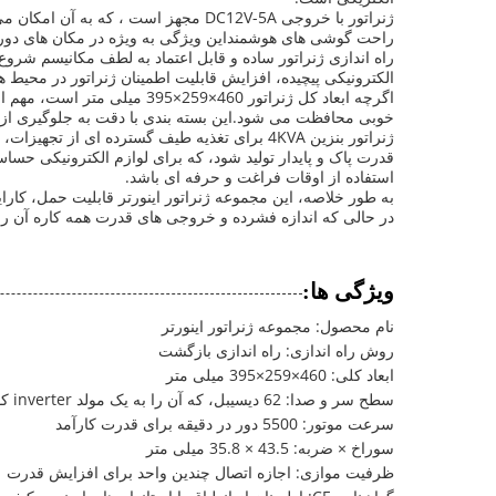
راحت گوشی های هوشمنداین ویژگی به ویژه در مکان های دور
راه اندازی ژنراتور ساده و قابل اعتماد به لطف مکانیسم شر
الکترونیکی پیچیده، افزایش قابلیت اطمینان ژنراتور در محیط ه
خوبی محافظت می شود.این بسته بندی با دقت به جلوگیری از 
ژنراتور بنزین 4KVA برای تغذیه طیف گسترده ا
قدرت پاک و پایدار تولید شود، که برای لوازم الکترونیکی حسا
استفاده از اوقات فراغت و حرفه ای باشد.
در حالی که اندازه فشرده و خروجی های قدرت همه کاره آن را برای کاربردهای مختلف مناسب
ویژگی ها:
نام محصول: مجموعه ژنراتور اینورتر
روش راه اندازی: راه اندازی بازگشت
ابعاد کلی: 460×259×395 میلی متر
سطح سر و صدا: 62 ديسيبل، که آن را به یک مولد inverter کوچک ساکت
سرعت موتور: 5500 دور در دقیقه برای قدرت کارآمد
سوراخ × ضربه: 43.5 × 35.8 میلی متر
ظرفیت موازی: اجازه اتصال چندین واحد برای افزایش قدرت