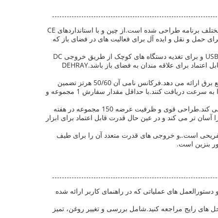
مجموعه ژنراتور اینورتر DEHRAY ، مدل RIG1000 ، یک راه حل انرژی متنوع و قابل اعتماد است که برای پاسخگویی به موارد و سناریوهای مختلف برنامه طراحی شده است.از چین و با استانداردهای CE
راتور بنزین برای کاربرانی که نیاز به یک منبع برق فشرده، کارآمد و قابل حمل دارند مناسب است.RIG1000 آسان برای حمل و نقل و ایده آل برای فعالیت های در فضای باز که
این ژنراتور 3.5KW برای سفر به کمپ مناسب است.ارائه برق تمیز و پایدار برای شارژ دستگاه های الکترونیکی از طریق شارژر USB (DC5V-1A) و برای تغذیه دستگاه های کوچک از طریق خروجی DC
(DC12V-5A). روش شروع عقب نشینی آن تضمین می کند که راه اندازی سریع و بدون دردسر باشد، و این باعث می شود که این یک همراه قابل اعتماد برای علاقه مندان به فضای باز باشد.DEHRAY
برای پشتیبان خانه و شرایط اضطراری، ژنراتور بنزین RIG1000 یک منبع انرژی قابل اعتماد برای نگه داشتن دستگاه های ضروری در طول قطع برق ارائه می دهد.فرکانس نامی آن 50/60 هرتز تضمین
سازگاری با اکثر لوازم خانگیعلاوه بر این، بسته تحویل دریایی و زمان تحویل فقط دو هفته باعث می شود که مشتریان بتوانند سفارشات خود را به سرعت دریافت کنند.با حداقل مقدار سفارش 1 مجموعه و
DEHRAY RIG1000 همچنین در سایت های ساختمانی و محیط های کاری در فضای باز که نیاز به قدرت پایدار و قابل حمل دارد، به خوبی کار می کند.طراحی قوی و ظرفیت عرضه 150 مجموعه در هفته
با مدل RIG3500، RIG1000 جمع و جور و سبک تر است، که کار را آسان تر می کند و در عین حال قدرت قابل اعتماد برای ابزار
 باز و فعالیت های تفریحی است.,و خروجی های قدرت متعدد آن را برای طیف
 دستورالعمل های عملیاتی که در راهنمای کاربر ارائه شده
حل های رایج مراجعه کنید.شامل بررسی و تغییر روغن، تمیز