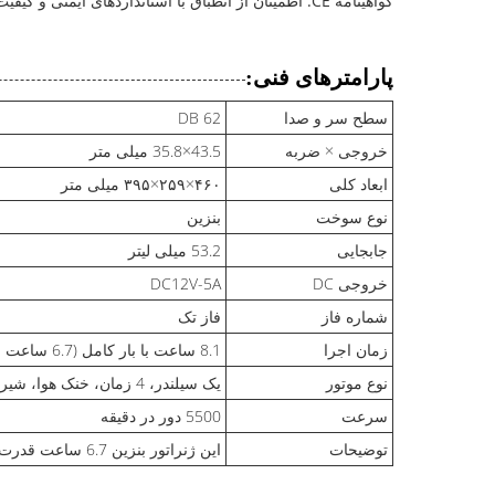
گواهینامه CE: اطمینان از انطباق با استانداردهای ایمنی و کیفیت اروپا
پارامترهای فنی:
سطح سر و صدا
62 DB
خروجی × ضربه
43.5×35.8 میلی متر
ابعاد کلی
۴۶۰×۲۵۹×۳۹۵ میلی متر
نوع سوخت
بنزین
جابجایی
53.2 میلی لیتر
خروجی DC
DC12V-5A
شماره فاز
فاز تک
زمان اجرا
8.1 ساعت با بار کامل (6.7 ساعت قدرت مداوم را فراهم می کند)
نوع موتور
یک سیلندر، 4 زمان، خنک هوا، شیر بالا
سرعت
5500 دور در دقیقه
توضیحات
اين ژنراتور بنزين 6.7 ساعت قدرت مستمر را فراهم مي کند، که براي تامين انرژي قابل اعتماد و کارآمد مناسب است.