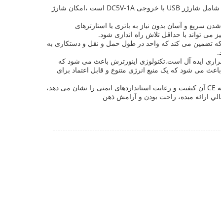
ژنراتور با خروجی DC12V-5A مجهز است ، که به آن امکان می دهد دستگاه ها و تجهیزات 12 ولت را به طور کارآمد تغذیه کند. علاوه بر این ، شامل شارژر USB با خروجی DC5V-1A است ،امکان شارژ
 سریع و آسان بدون نیاز به باتری یا استارترهای
ز می تواند با حداقل تلاش راه اندازی شود.
ی متر است، مهم است که توجه داشته باشید که ابعاد بسته بندی 645×430×520 میلی متر است.که تضمین می کند که واحد در طول حمل و نقل و دستکاری به
.
های اضطراری ایده آل است.تکنولوژی اینورترش باعث می شود که
اعث می شود که یک منبع انرژی متنوع و قابل اعتماد برای
به طور خلاصه، این مجموعه ژنراتور اینورتر قابلیت حمل، کارایی و ایمنی را برای ارائه یک راه حل انرژی قابل اعتماد ترکیب می کند.گواهینامه CE آن کیفیت و رعایت استانداردهای ایمنی را نشان می دهد،