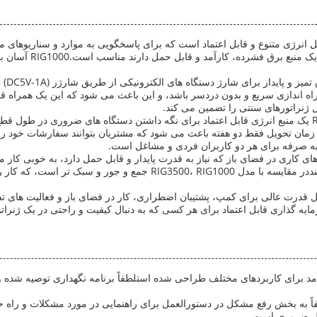
گواهی شده است، این ژن
تضمین می کند که می تواند نیازهای صنایع مختلف را برآورده کنددر مقایسه 
ه ژنراتور اینورتر DEHRAY RIG1000 یک راه حل قدرت عالی برای کمپ، پشتیبان اضطراری، کار در فضای
ارآمد برای کاربردهای مختلف طراحی شده استلطفاً برنامه نگهداری توصیه شده و
لطفاً به بخش رفع مشکل در دستورالعمل برای راهنمایی در مورد مشکلات و راه 
کل ضروری است.