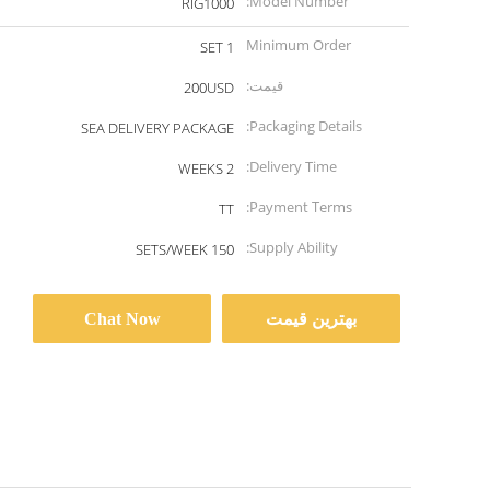
Model Number:
RIG1000
Minimum Order
1 SET
Quantity:
قیمت:
200USD
Packaging Details:
SEA DELIVERY PACKAGE
Delivery Time:
2 WEEKS
Payment Terms:
TT
Supply Ability:
150 SETS/WEEK
بهترین قیمت
Chat Now