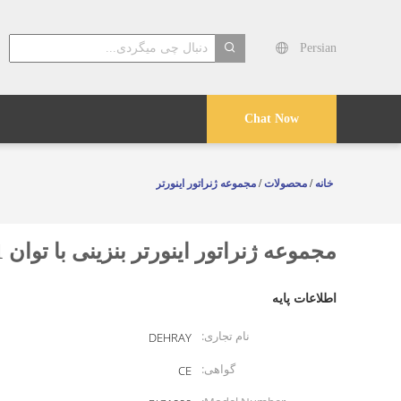
Persian
search
Chat Now
خانه
/
محصولات
/
مجموعه ژنراتور اینورتر
مجموعه ژنراتور اینورتر بنزینی با توان 1 کیلوواتی شارژر USB DC5V1A محلول برق قابل حمل برای کاربردهای صنعتی
اطلاعات پایه
نام تجاری:
DEHRAY
گواهی:
CE