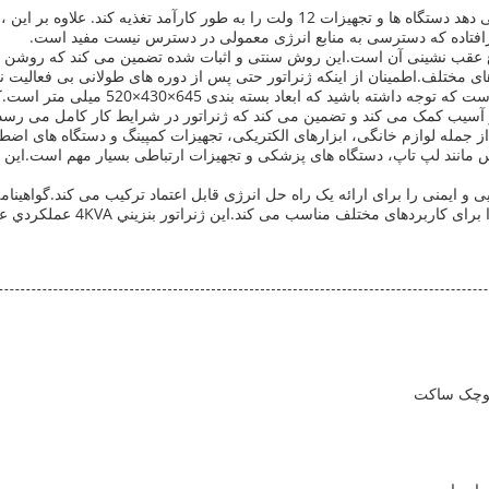
افتاده که دسترسی به منابع انرژی معمولی در دسترس نیست مفید است.
وع عقب نشینی آن است.این روش سنتی و اثبات شده تضمین می کند که روشن شدن
ای مختلف.اطمینان از اینکه ژنراتور حتی پس از دوره های طولانی بی فعالیت نی
اگرچه ابعاد کل ژنراتور 460×259×395 میل
آسیب کمک می کند و تضمین می کند که ژنراتور در شرایط کار کامل می رسد
ی از تجهیزات، از جمله لوازم خانگی، ابزارهای الکتریکی، تجهیزات کمپینگ و دستگاه 
س مانند لپ تاپ، دستگاه های پزشکی و تجهیزات ارتباطی بسیار مهم است.این ب
 می کند.اين ژنراتور بنزيني 4KVA عملکردي عالي ارائه ميده، راحت بودن و آرامش ذهن