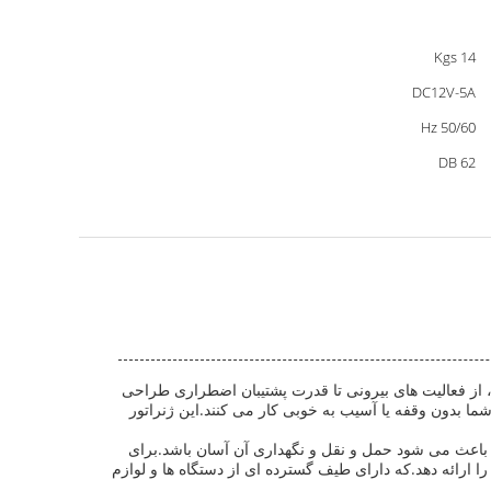
14 Kgs
DC12V-5A
50/60 Hz
62 DB
، از فعالیت های بیرونی تا قدرت پشتیبان اضطراری طراحی
یکی حساس شما بدون وقفه یا آسیب به خوبی کار می کنند.این ژنراتور
احی فشرده و قابل حمل آن است که ابعاد کلی آن 460 × 259 × 395 میلی متر است. این باعث می شود حمل و نقل و نگهداری آن آسان باشد.برای
ب استبا وجود اندازه فشرده آن، به اندازه کافی قوی است تا ولتاژ نامی 230 و همچنین پشتیبانی از خروجی 120/240 ولت را ارائه دهد.که دارای طیف گسترده ای از دستگاه ها و لوازم