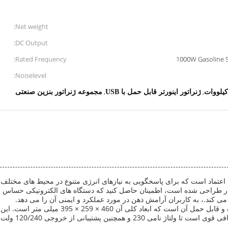
Net weight:
DC Output:
Rated Frequency:
1000W Gasolin
Noiselevel:
,
,
ژنراتور اینورتر قابل حمل با USB
مجموعه ژنراتور بنزین صنعتی
ل اعتماد است که برای پاسخگویی به نیازهای انرژی متنوع در محیط های مختلف
 برای تولید برق ثابت و پایدار طراحی شده است، اطمینان حاصل کنید که دستگاه های الکترون
می کند.، به کاربران آرامش ذهن در مورد عملکرد و ایمنی آن را می دهد.
یکی از ویژگی های برجسته این ژنراتور اینورتر طر
سفر به کمپ مناس