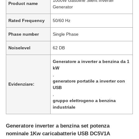
1000W Gasoline Silent Inverter
Product name
Generator
Rated Frequency
50/60 Hz
Phase number
Single Phase
Noiselevel
62 DB
Generatore a inverter a benzina da 1
kW
,
generatore portatile a inverter con
Evidenziare:
USB
,
gruppo elettrogeno a benzina
industriale
Generatore inverter a benzina set potenza
nominale 1Kw caricabatterie USB DC5V1A