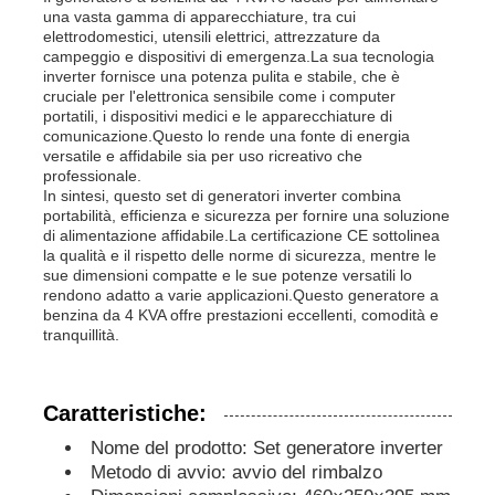
una vasta gamma di apparecchiature, tra cui
elettrodomestici, utensili elettrici, attrezzature da
campeggio e dispositivi di emergenza.La sua tecnologia
gruppo elettrogeno diesel
inverter fornisce una potenza pulita e stabile, che è
cruciale per l'elettronica sensibile come i computer
portatili, i dispositivi medici e le apparecchiature di
set di generatori a benzina
comunicazione.Questo lo rende una fonte di energia
versatile e affidabile sia per uso ricreativo che
professionale.
In sintesi, questo set di generatori inverter combina
Gruppo elettrogeno inverter
portabilità, efficienza e sicurezza per fornire una soluzione
di alimentazione affidabile.La certificazione CE sottolinea
la qualità e il rispetto delle norme di sicurezza, mentre le
Gruppo elettrogeno portatile
sue dimensioni compatte e le sue potenze versatili lo
rendono adatto a varie applicazioni.Questo generatore a
benzina da 4 KVA offre prestazioni eccellenti, comodità e
tranquillità.
Gruppo elettrogeno industriale
Gruppo elettrogeno digitale
Caratteristiche:
Nome del prodotto: Set generatore inverter
Metodo di avvio: avvio del rimbalzo
Generatore open frame