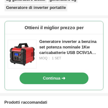
Generatore di inverter portatile
Ottieni il miglior prezzo per
Generatore inverter a benzina
set potenza nominale 1Kw
caricabatterie USB DC5V1A
Soluzione di alimentazione
MOQ： 1 SET
portatile per applicazioni
industriali
Continua
Prodotti raccomandati