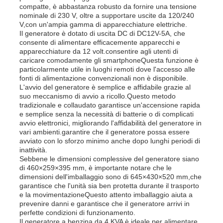
compatte, è abbastanza robusto da fornire una tensione
nominale di 230 V, oltre a supportare uscite da 120/240
V,con un'ampia gamma di apparecchiature elettriche.
Chi siamo
Il generatore è dotato di uscita DC di DC12V-5A, che
consente di alimentare efficacemente apparecchi e
apparecchiature da 12 volt.consentire agli utenti di
Fatory Tour
caricare comodamente gli smartphoneQuesta funzione è
particolarmente utile in luoghi remoti dove l'accesso alle
fonti di alimentazione convenzionali non è disponibile.
L'avvio del generatore è semplice e affidabile grazie al
Controllo di qualità
suo meccanismo di avvio a ricollo.Questo metodo
tradizionale e collaudato garantisce un'accensione rapida
e semplice senza la necessità di batterie o di complicati
Contattaci
avvio elettronici, migliorando l'affidabilità del generatore in
vari ambienti.garantire che il generatore possa essere
avviato con lo sforzo minimo anche dopo lunghi periodi di
inattività.
notizie
Sebbene le dimensioni complessive del generatore siano
di 460×259×395 mm, è importante notare che le
dimensioni dell'imballaggio sono di 645×430×520 mm,che
garantisce che l'unità sia ben protetta durante il trasporto
Tutti i casi
e la movimentazioneQuesto attento imballaggio aiuta a
prevenire danni e garantisce che il generatore arrivi in
perfette condizioni di funzionamento.
Richiedere un preventivo
Il generatore a benzina da 4 KVA è ideale per alimentare