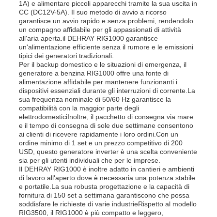
1A) e alimentare piccoli apparecchi tramite la sua uscita in
CC (DC12V-5A). Il suo metodo di avvio a ricorso
garantisce un avvio rapido e senza problemi, rendendolo
un compagno affidabile per gli appassionati di attività
all'aria aperta.il DEHRAY RIG1000 garantisce
un'alimentazione efficiente senza il rumore e le emissioni
tipici dei generatori tradizionali.
Per il backup domestico e le situazioni di emergenza, il
generatore a benzina RIG1000 offre una fonte di
alimentazione affidabile per mantenere funzionanti i
dispositivi essenziali durante gli interruzioni di corrente.La
sua frequenza nominale di 50/60 Hz garantisce la
compatibilità con la maggior parte degli
elettrodomesticiInoltre, il pacchetto di consegna via mare
e il tempo di consegna di sole due settimane consentono
ai clienti di ricevere rapidamente i loro ordini.Con un
ordine minimo di 1 set e un prezzo competitivo di 200
USD, questo generatore inverter è una scelta conveniente
sia per gli utenti individuali che per le imprese.
Il DEHRAY RIG1000 è inoltre adatto in cantieri e ambienti
di lavoro all'aperto dove è necessaria una potenza stabile
e portatile.La sua robusta progettazione e la capacità di
fornitura di 150 set a settimana garantiscono che possa
soddisfare le richieste di varie industrieRispetto al modello
RIG3500, il RIG1000 è più compatto e leggero,