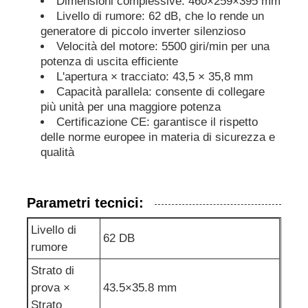
Dimensioni complessive: 460×259×395 mm
Livello di rumore: 62 dB, che lo rende un
generatore di piccolo inverter silenzioso
gruppo elettrogeno insonorizzato
Velocità del motore: 5500 giri/min per una
potenza di uscita efficiente
L'apertura × tracciato: 43,5 × 35,8 mm
generatore domestico di uso
Capacità parallela: consente di collegare
più unità per una maggiore potenza
Gruppo elettrogeno del baldacchino
Certificazione CE: garantisce il rispetto
delle norme europee in materia di sicurezza e
qualità
Generatore a basso rumore
Parametri tecnici:
Manutenzione del generatore
Livello di
62 DB
rumore
Gruppo elettrogeno per saldatura
Strato di
prova ×
43.5×35.8 mm
motore diesel del generatore
Strato