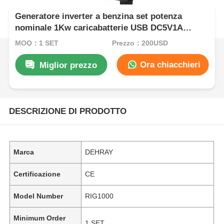
Generatore inverter a benzina set potenza
nominale 1Kw caricabatterie USB DC5V1A
Soluzione di alimentazione portatile per
MOQ：1 SET
Prezzo：200USD
applicazioni industriali
Ora chiacchieri
Miglior prezzo
DESCRIZIONE DI PRODOTTO
Marca
DEHRAY
Certificazione
CE
Model Number
RIG1000
Minimum Order
1 SET