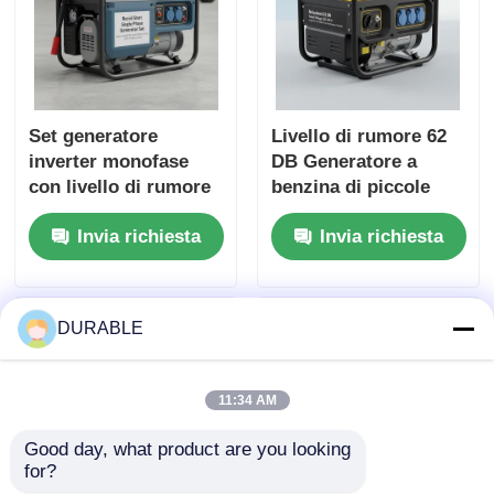
Set generatore
Livello di rumore 62
inverter monofase
DB Generatore a
con livello di rumore
benzina di piccole
62 DB Ideale per la
dimensioni tensione
Invia richiesta
Invia richiesta
costruzione e
nominale 120 240 V
l'alimentazione di
Fonte di energia per
emergenza
eventi all'aperto e
situazioni di
DURABLE
emergenza
11:34 AM
Good day, what product are you looking 
for?