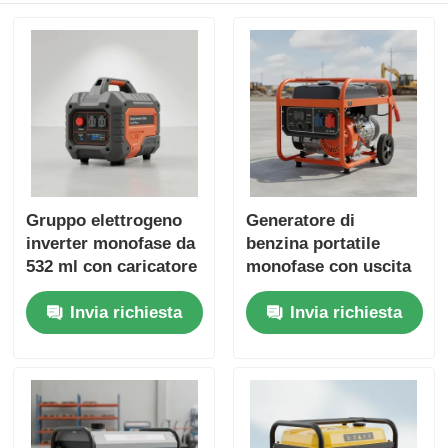
Gruppo elettrogeno
Generatore di
inverter monofase da
benzina portatile
532 ml con caricatore
monofase con uscita
USB, fonte di energia
DC12V5A Ideale per
Invia richiesta
Invia richiesta
DC5V1A per il backup
cantieri esterni e
di emergenza
riserva di energia di
emergenza