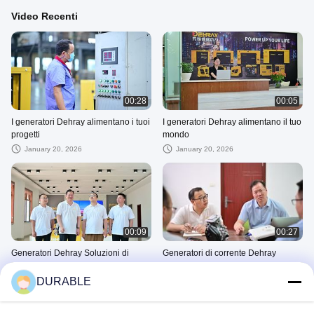
Video Recenti
00:28
00:05
I generatori Dehray alimentano i tuoi
I generatori Dehray alimentano il tuo
progetti
mondo
January 20, 2026
January 20, 2026
00:09
00:27
Generatori Dehray Soluzioni di
Generatori di corrente Dehray
alimentazione affidabili
Soluzioni di alimentazione affidabili
DURABLE
January 20, 2026
January 14, 2026
Altri Video