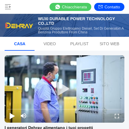
Chiacchierata
Contatto
WUXI DURABLE POWER TECHNOLOGY
CO.,LTD
Qualità Gruppo Elettrogeno Diesel, Set Di Generatori A
Benzina Produttore From China
CASA
VIDEO
PLAYLIST
SITO WEB
I generatori Dehray alimentano i tuoi progetti