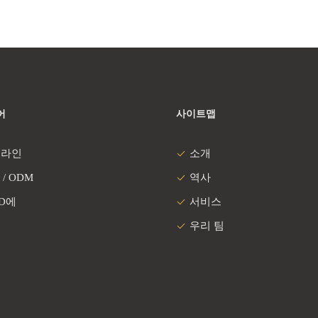
어
사이트맵
 라인
소개
 / ODM
역사
 D에
서비스
우리 팀