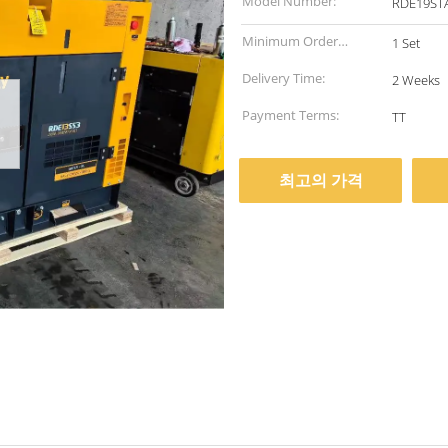
Model Number:
RDE19ST
Minimum Order
1 Set
Quantity:
Delivery Time:
2 Weeks
Payment Terms:
TT
최고의 가격