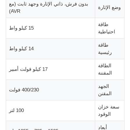
بدون فرش، ذاتي الإثارة وجهد ثابت (مع
وضع الإثارة
AVR)
حول بنا
طاقة
15 كيلو واط
احتياطية
جولة في المعمل
طاقة
14 كيلو واط
رئيسية
ضبط الجودة
الطاقة
17 كيلو فولت أمبير
اتصل بنا
المقننة
الجهد
400/230 فولت
أخبار
المقنن
سعة خزان
جميع القضايا
100 لتر
الوقود
طلب اقتباس
أبعاد