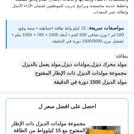
وخطط خدمة مخصصة وبرامج تدريب للموظفين لضمان الأداء الأمثل
وإطالة عمر المعدات.
مجموعة مولدات عازلة للصوت
مواصفات سريعة:
15 كيلو واط طاقة احتياطية • سعة وقود
مولد استخدام منزلي
100 لتر • وزن صافي 630 كجم • أبعاد 1505 × 785 × 1055 ملم •
تشغيل مرن 1500/3000 دورة في الدقيقة
مجموعة مولدات الستارة
بطاقة:
مولد محرك ديزل,مولدات ديزل,مولد يعمل بالديزل
مولد ضجيج منخفض
مجموعة مولدات الديزل ذات الإطار المفتوح
مولد الديزل 1500 دورة في الدقيقة
صيانة المولد
احصل على افضل سعر ل
مجموعة مولدات اللحام
مجموعة مولدات الديزل ذات الإطار
محركات الديزل
المفتوح مع 15 كيلوواط من الطاقة