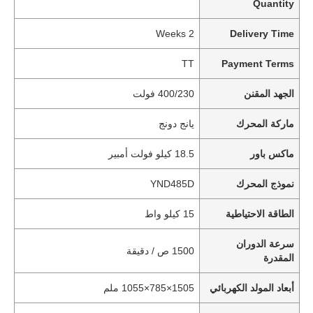
Quantity
2 Weeks
Delivery Time
TT
Payment Terms
الجهد المقنن
400/230 فولت
ماركة المحرك
يانج دونج
ماكس باور
18.5 كيلو فولت أمبير
نموذج المحرك
YND485D
الطاقة الاحتياطية
15 كيلو واط
سرعة الدوران
1500 ص / دقيقة
المقدرة
أبعاد المولد الكهربائي
1505×785×1055 ملم