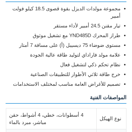
مجموعة مولدات الديزل بقوة قصوى 18.5 كيلو فولت
أمبير
تيار مقنن 24.5 أمبير لأداء مستقر
طراز المحرك YND485D مع تشغيل موثوق
مستوى ضوضاء 75 ديسيبل (أ) على مسافة 7 أمتار
علامة مولد فاراداي لتوليد طاقة عالية الجودة
نظام تحكم ذكي لتشغيل فعال
خرج طاقة ثلاثي الأطوار للتطبيقات الصناعية
تصميم للأغراض العامة مناسب لمختلف الاستخدامات
منزل
المواصفات الفنية
المنتجات
4 أسطوانات، خطي، 4 أشواط، حقن
نوع الهيكل
مباشر، مبرد بالماء
أشرطة فيديو