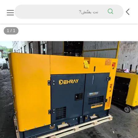
1
/
1