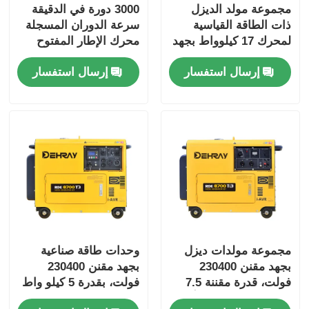
مجموعة مولد الديزل
3000 دورة في الدقيقة
ذات الطاقة القياسية
سرعة الدوران المسجلة
لمحرك 17 كيلوواط بجهد
محرك الإطار المفتوح
400/230 فولت ومستوى
مصمم لأداء دائم
إرسال استفسار
إرسال استفسار
الضوضاء 75 ديسيبل
ومستوى ضوضاء منخفض
(((أ))
72 ديبا على مسافة 7 متر
مجموعة مولدات ديزل
وحدات طاقة صناعية
بجهد مقنن 230400
بجهد مقنن 230400
فولت، قدرة مقننة 7.5
فولت، بقدرة 5 كيلو واط
كيلو واط، تيار 10.8 أمبير،
- 100 كيلو واط، وعامل