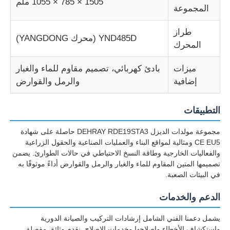
1505 × 785 × 1055 ملم
المجموعة
مجموعة مولدات الديزل
طراز
YND485D (محرك YANGDONG)
المحرك
مجموعة مولدات البنزين
ميزات
بادئ كهربائي، تصميم مقاوم للماء والغبار
إضافية
والرمل والقوارض
مجموعة المولدات العاكسة
التطبيقات
مجموعة مولدات محمولة
مجموعة مولدات الديزل DEHRAY RDE19STA3 حاصلة على شهادة
CE EU5 ومثالية لمواقع البناء والعمليات الصناعية والحقول الزراعية
والفعاليات الخارجية وطاقة النسخ الاحتياطي في حالات الطوارئ. يضمن
مجموعة المولدات الصناعية
تصميمها المتين المقاوم للماء والغبار والرمل والقوارض أداءً موثوقًا به
في البيئات الصعبة.
مجموعة المولدات الرقمية
الدعم والخدمات
يشمل دعمنا الفني الشامل إرشادات التركيب والصيانة الدورية
مولد الإطار المفتوح
واستكشاف الأخطاء وإصلاحها وخدمات الإصلاح. نقدم وثائق مفصلة