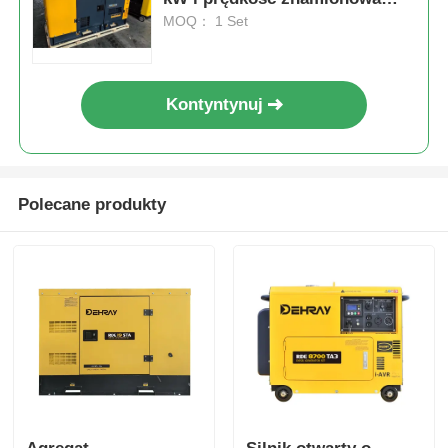
1500 obr/min
MOQ： 1 Set
Kontyntynuj
Polecane produkty