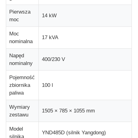
Pierwsza
14 kW
agregat prądotwórczy diesla
moc
Moc
zestaw generatorów benzynowych
17 kVA
nominalna
Zestaw generatora falownika
Napęd
400/230 V
nominalny
Przenośny zestaw generatora
Pojemność
zbiornika
100 l
paliwa
zestaw generatorów przemysłowych
Wymiary
1505 × 785 × 1055 mm
Cyfrowy zestaw generatora
zestawu
Model
YND485D (silnik Yangdong)
Generator otwartych ramek
silnika