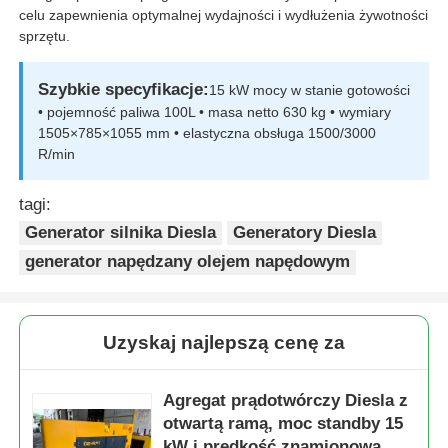
celu zapewnienia optymalnej wydajności i wydłużenia żywotności
sprzętu.
pompa wody ściekowej
Szybkie specyfikacje:
15 kW mocy w stanie gotowości
• pojemność paliwa 100L • masa netto 630 kg • wymiary
1505×785×1055 mm • elastyczna obsługa 1500/3000
R/min
tagi:
Generator silnika Diesla
Generatory Diesla
generator napędzany olejem napędowym
Uzyskaj najlepszą cenę za
Agregat prądotwórczy Diesla z
otwartą ramą, moc standby 15
kW i prędkość znamionowa