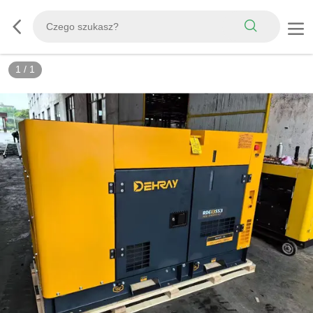
1
/
1