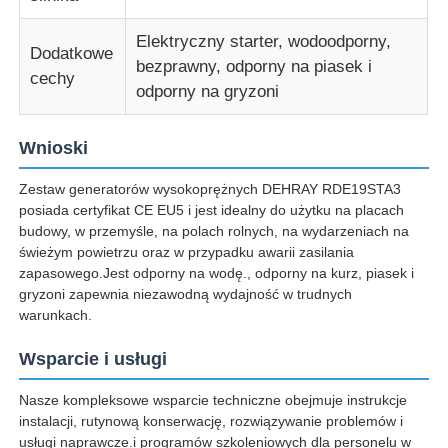
Elektryczny starter, wodoodporny,
dźwiękoszczelny agregat prądotwórczy
Dodatkowe
bezprawny, odporny na piasek i
cechy
odporny na gryzoni
Generator do użytku domowego
Wnioski
Zestaw generatora baldachimu
Zestaw generatorów wysokoprężnych DEHRAY RDE19STA3
posiada certyfikat CE EU5 i jest idealny do użytku na placach
budowy, w przemyśle, na polach rolnych, na wydarzeniach na
generator o niskim poziomie hałasu
świeżym powietrzu oraz w przypadku awarii zasilania
zapasowego.Jest odporny na wodę., odporny na kurz, piasek i
gryzoni zapewnia niezawodną wydajność w trudnych
Utrzymanie generatora
warunkach.
Wsparcie i usługi
Zestaw generatora spawalniczego
Nasze kompleksowe wsparcie techniczne obejmuje instrukcje
instalacji, rutynową konserwację, rozwiązywanie problemów i
silnik diesla generatora
usługi naprawcze.i programów szkoleniowych dla personelu w