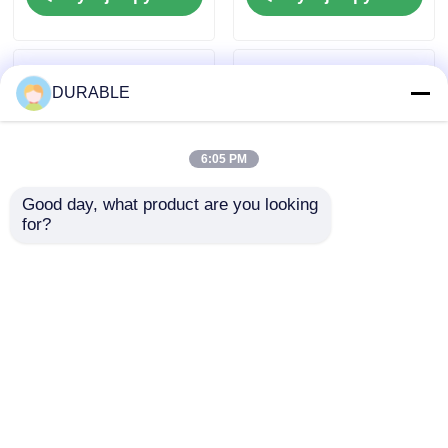
źródło energii dla
mocy 08 Lag
różnych gałęzi
Zaprojektowane w
przemysłu
celu optymalizacji
zużycia energii
DURABLE
6:05 PM
Good day, what product are you looking 
for?
Trójfazowy zestaw
Trójfazowy agregat
generatora oleju
prądotwórczy Diesla
napędowego 7,5 kW
230/400V - Stabilne
Moc znamionowa 2
zasilanie dla placów
Wyślij zapytanie
Wyślij zapytanie
Włącznik wyjściowy
budowy i obiektów
jednofazowy może
przemysłowych
dodać Idealne źródło
energii przemysłowej
Dom
O nas
Skontaktuj się z nami
Desktop Site