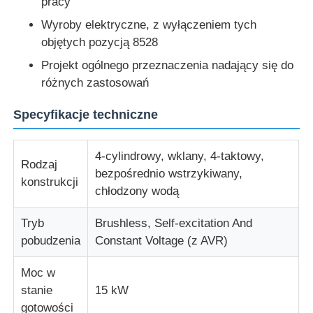
pracy
Wyroby elektryczne, z wyłączeniem tych
O nas
objętych pozycją 8528
Projekt ogólnego przeznaczenia nadający się do
różnych zastosowań
Wycieczka po fabryce
Specyfikacje techniczne
Kontrola jakości
4-cylindrowy, wklany, 4-taktowy,
Rodzaj
Skontaktuj się z nami
bezpośrednio wstrzykiwany,
konstrukcji
chłodzony wodą
Aktualności
Tryb
Brushless, Self-excitation And
pobudzenia
Constant Voltage (z AVR)
Wszystkie przypadki
Moc w
stanie
15 kW
Poprosić o wycenę
gotowości