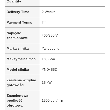
Quantity
Delivery Time
2 Weeks
Payment Terms
TT
Napięcie
400/230 V
znamionowe
Marka silnika
Yanggdong
Maksymalna moc
18,5 kva
Model silnika
YND485D
Zasilanie w trybie
15 kW
gotowości
Znamionowa
prędkość
1500 obr./min
obrotowa