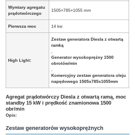
Wymiary agregatu
1505×785×1055 mm
prądotwórczego
Pierwsza moc
14 kw
Zestaw generatora Diesla z otwartą
ramką
,
Generator wysokoprężny 1500
High Light:
obrotów/min
,
Komercyjny zestaw generatora oleju
napędowego 1505x785x1055mm
Agregat prądotwórczy Diesla z otwartą ramą, moc
standby 15 kW i prędkość znamionowa 1500
obr/min
Opis:
Zestaw generatorów wysokoprężnych