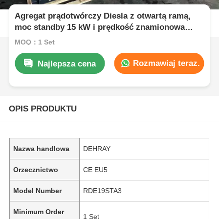
Agregat prądotwórczy Diesla z otwartą ramą,
moc standby 15 kW i prędkość znamionowa
1500 obr/min
MOQ：1 Set
Rozmawiaj teraz.
Najlepsza cena
OPIS PRODUKTU
Nazwa handlowa
DEHRAY
Orzecznictwo
CE EU5
Model Number
RDE19STA3
Minimum Order
1 Set