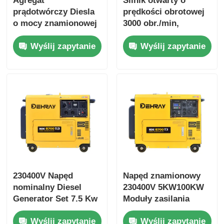
Agregat
Silnik otwarty o
prądotwórczy Diesla
prędkości obrotowej
o mocy znamionowej
3000 obr./min,
17 kW z napięciem
zaprojektowany z
Wyślij zapytanie
Wyślij zapytanie
znamionowym
myślą o trwałej
400/230 V i poziomem
wydajności i niskim
hałasu 75 dB(A)
poziomie hałasu 72
DBA w odległości 7 m
230400V Napęd
Napęd znamionowy
nominalny Diesel
230400V 5KW100KW
Generator Set 7.5 Kw
Moduły zasilania
Moc nominalna 10.8A
przemysłowego z
Wyślij zapytanie
Wyślij zapytanie
Prąd Kompaktne
współczynnikiem