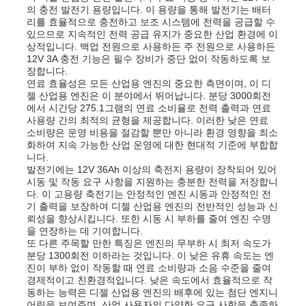
의 충전 발전기 용량입니다. 이 용량을 통해 발전기는 배터
리를 효율적으로 충전하고 보조 시스템에 전력을 공급할 수
있으므로 지속적인 전력 공급 유지가 중요한 산업 환경에 이
상적입니다. 백업 전원으로 사용하든 주 전원으로 사용하든
12V 3A 충전 기능은 필수 장비가 중단 없이 작동하도록 보
장합니다.
연료 효율성은 모든 산업용 엔진의 중요한 측면이며, 이 디
젤 산업용 엔진은 이 분야에서 뛰어납니다. 분당 3000회전
에서 시간당 275.1그램의 연료 소비율로 전력 출력과 연료
사용량 간의 최적의 균형을 제공합니다. 이러한 낮은 연료
소비량은 운영 비용을 절감할 뿐만 아니라 환경 영향을 최소
화하여 지속 가능한 산업 운영에 대한 현대적 기준에 부합합
니다.
발전기에는 12V 36Ah 이상의 축전지 용량이 장착되어 있어
시동 및 작동 요구 사항을 지원하는 충분한 전력을 저장합니
다. 이 고용량 축전기는 안정적인 엔진 시동과 안정적인 전
기 출력을 보장하여 디젤 산업용 엔진의 전반적인 성능과 신
홈
뢰성을 향상시킵니다. 또한 시동 시 부하를 줄여 엔진 수명
을 연장하는 데 기여합니다.
또 다른 주목할 만한 특징은 엔진의 무부하 시 최저 속도가
분당 1300회전 이하라는 것입니다. 이 낮은 유휴 속도는 엔
제품 소개
진이 부하 없이 작동할 때 연료 소비량과 소음 수준을 줄여
경제적이고 친환경적입니다. 낮은 속도에서 효율적으로 작
동하는 능력은 디젤 산업용 엔진의 배후에 있는 첨단 엔지니
동영상
어링을 보여주며, 산업 사용자의 다양한 요구 사항을 충족하