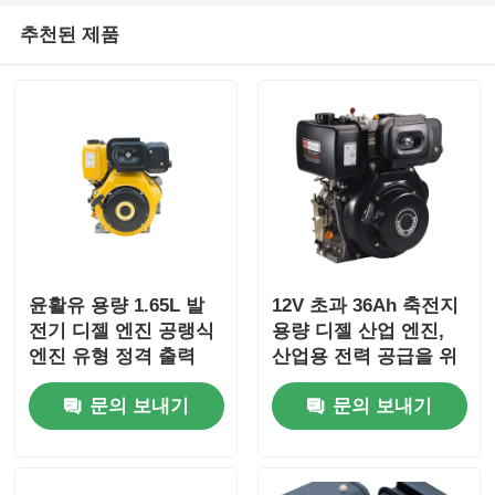
추천된 제품
윤활유 용량 1.65L 발
12V 초과 36Ah 축전지
전기 디젤 엔진 공랭식
용량 디젤 산업 엔진,
엔진 유형 정격 출력
산업용 전력 공급을 위
6KW 고부하 전력 발전
한 전체 치수
문의 보내기
문의 보내기
기 엔진
420×440×495 mm