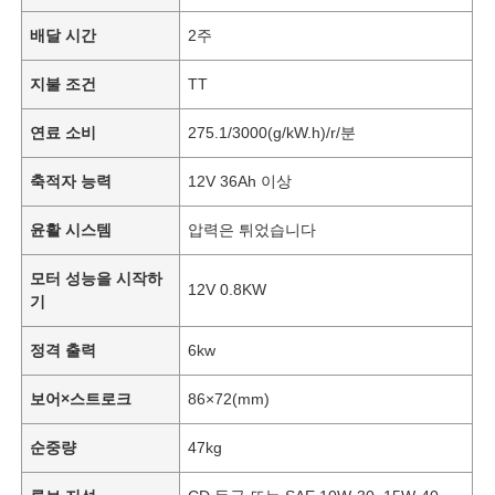
배달 시간
2주
지불 조건
TT
연료 소비
275.1/3000(g/kW.h)/r/분
축적자 능력
12V 36Ah 이상
윤활 시스템
압력은 튀었습니다
모터 성능을 시작하
12V 0.8KW
기
정격 출력
6kw
보어×스트로크
86×72(mm)
순중량
47kg