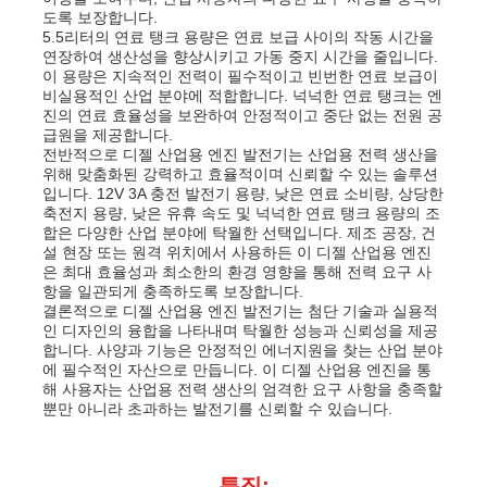
도록 보장합니다.
5.5리터의 연료 탱크 용량은 연료 보급 사이의 작동 시간을
연장하여 생산성을 향상시키고 가동 중지 시간을 줄입니다.
회사 소개
이 용량은 지속적인 전력이 필수적이고 빈번한 연료 보급이
비실용적인 산업 분야에 적합합니다. 넉넉한 연료 탱크는 엔
진의 연료 효율성을 보완하여 안정적이고 중단 없는 전원 공
공장 투어
급원을 제공합니다.
전반적으로 디젤 산업용 엔진 발전기는 산업용 전력 생산을
위해 맞춤화된 강력하고 효율적이며 신뢰할 수 있는 솔루션
입니다. 12V 3A 충전 발전기 용량, 낮은 연료 소비량, 상당한
품질 관리
축전지 용량, 낮은 유휴 속도 및 넉넉한 연료 탱크 용량의 조
합은 다양한 산업 분야에 탁월한 선택입니다. 제조 공장, 건
설 현장 또는 원격 위치에서 사용하든 이 디젤 산업용 엔진
연락처
은 최대 효율성과 최소한의 환경 영향을 통해 전력 요구 사
항을 일관되게 충족하도록 보장합니다.
결론적으로 디젤 산업용 엔진 발전기는 첨단 기술과 실용적
인 디자인의 융합을 나타내며 탁월한 성능과 신뢰성을 제공
뉴스
합니다. 사양과 기능은 안정적인 에너지원을 찾는 산업 분야
에 필수적인 자산으로 만듭니다. 이 디젤 산업용 엔진을 통
해 사용자는 산업용 전력 생산의 엄격한 요구 사항을 충족할
모든 케이스
뿐만 아니라 초과하는 발전기를 신뢰할 수 있습니다.
견적 요청
특징: