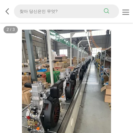
2
/
3