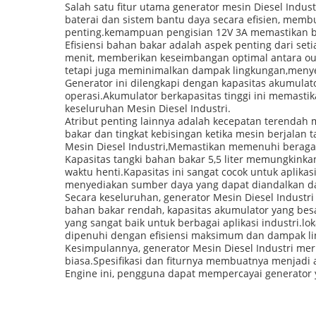
Salah satu fitur utama generator mesin Diesel Indus
baterai dan sistem bantu daya secara efisien, memb
penting.kemampuan pengisian 12V 3A memastikan ba
Efisiensi bahan bakar adalah aspek penting dari seti
menit, memberikan keseimbangan optimal antara ou
tetapi juga meminimalkan dampak lingkungan,menyel
Generator ini dilengkapi dengan kapasitas akumul
operasi.Akumulator berkapasitas tinggi ini memastik
keseluruhan Mesin Diesel Industri.
Atribut penting lainnya adalah kecepatan terendah
bakar dan tingkat kebisingan ketika mesin berjala
Mesin Diesel Industri,Memastikan memenuhi berag
Kapasitas tangki bahan bakar 5,5 liter memungkink
waktu henti.Kapasitas ini sangat cocok untuk aplika
menyediakan sumber daya yang dapat diandalkan da
Secara keseluruhan, generator Mesin Diesel Industri 
bahan bakar rendah, kapasitas akumulator yang bes
yang sangat baik untuk berbagai aplikasi industri.lo
dipenuhi dengan efisiensi maksimum dan dampak l
Kesimpulannya, generator Mesin Diesel Industri mer
biasa.Spesifikasi dan fiturnya membuatnya menjadi 
Engine ini, pengguna dapat mempercayai generator 