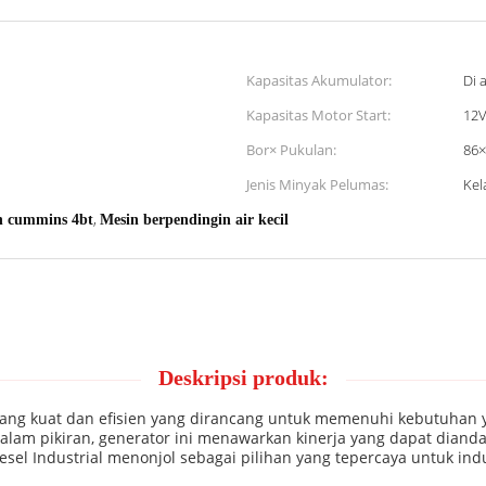
Kapasitas Akumulator:
Di 
Kapasitas Motor Start:
12V
Bor× Pukulan:
86×
Jenis Minyak Pelumas:
Kel
,
n cummins 4bt
Mesin berpendingin air kecil
Deskripsi produk:
 yang kuat dan efisien yang dirancang untuk memenuhi kebutuhan 
dalam pikiran, generator ini menawarkan kinerja yang dapat dian
el Industrial menonjol sebagai pilihan yang tepercaya untuk ind