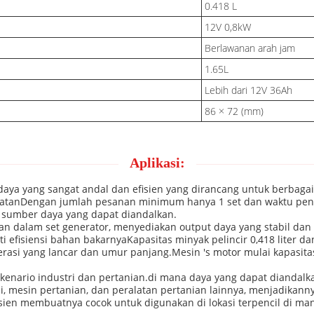
0.418 L
12V 0,8kW
Berlawanan arah jam
1.65L
Lebih dari 12V 36Ah
86 × 72 (mm)
Aplikasi:
aya yang sangat andal dan efisien yang dirancang untuk berbagai 
matanDengan jumlah pesanan minimum hanya 1 set dan waktu pengi
 sumber daya yang dapat diandalkan.
akan dalam set generator, menyediakan output daya yang stabil d
i efisiensi bahan bakarnyaKapasitas minyak pelincir 0,418 liter da
asi yang lancar dan umur panjang.Mesin ′s motor mulai kapasit
nario industri dan pertanian.di mana daya yang dapat diandalk
i, mesin pertanian, dan peralatan pertanian lainnya, menjadikann
sien membuatnya cocok untuk digunakan di lokasi terpencil di m