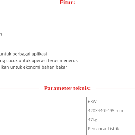
Fitur:
n
untuk berbagai aplikasi
ang cocok untuk operasi terus menerus
malkan untuk ekonomi bahan bakar
Parameter teknis:
6KW
420×440×495 mm
47kg
Pemancar Listrik