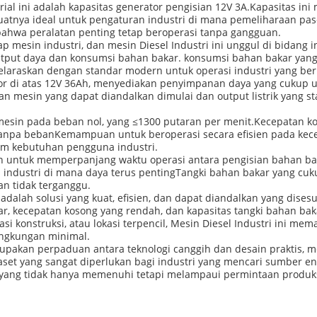
trial ini adalah kapasitas generator pengisian 12V 3A.Kapasitas 
uatnya ideal untuk pengaturan industri di mana pemeliharaan paso
hwa peralatan penting tetap beroperasi tanpa gangguan.
ap mesin industri, dan mesin Diesel Industri ini unggul di bidang 
tput daya dan konsumsi bahan bakar. konsumsi bahan bakar yang 
araskan dengan standar modern untuk operasi industri yang ber
ator di atas 12V 36Ah, menyediakan penyimpanan daya yang cuku
an mesin yang dapat diandalkan dimulai dan output listrik yang s
 mesin pada beban nol, yang ≤1300 putaran per menit.Kecepatan 
n tanpa bebanKemampuan untuk beroperasi secara efisien pada kec
am kebutuhan pengguna industri.
an untuk memperpanjang waktu operasi antara pengisian bahan ba
si industri di mana daya terus pentingTangki bahan bakar yang cu
n tidak terganggu.
adalah solusi yang kuat, efisien, dan dapat diandalkan yang dises
ar, kecepatan kosong yang rendah, dan kapasitas tangki bahan b
kasi konstruksi, atau lokasi terpencil, Mesin Diesel Industri ini 
ingkungan minimal.
upakan perpaduan antara teknologi canggih dan desain praktis, 
aset yang sangat diperlukan bagi industri yang mencari sumber en
yang tidak hanya memenuhi tetapi melampaui permintaan produksi