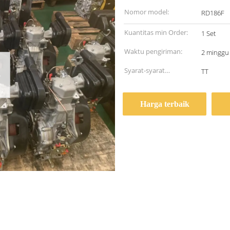
Nomor model:
RD186F
Kuantitas min Order:
1 Set
Waktu pengiriman:
2 minggu
Syarat-syarat
TT
pembayaran:
Harga terbaik