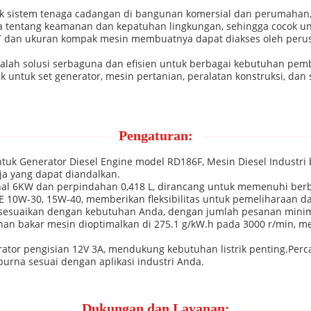
 untuk sistem tenaga cadangan di bangunan komersial dan perumaha
 tentang keamanan dan kepatuhan lingkungan, sehingga cocok un
TT dan ukuran kompak mesin membuatnya dapat diakses oleh peru
alah solusi serbaguna dan efisien untuk berbagai kebutuhan pemb
k untuk set generator, mesin pertanian, peralatan konstruksi, dan
Pengaturan:
k Generator Diesel Engine model RD186F, Mesin Diesel Industri b
ja yang dapat diandalkan.
nal 6KW dan perpindahan 0,418 L, dirancang untuk memenuhi berba
10W-30, 15W-40, memberikan fleksibilitas untuk pemeliharaan da
disesuaikan dengan kebutuhan Anda, dengan jumlah pesanan mini
an bakar mesin dioptimalkan di 275.1 g/kW.h pada 3000 r/min, 
erator pengisian 12V 3A, mendukung kebutuhan listrik penting.Per
rna sesuai dengan aplikasi industri Anda.
Dukungan dan Layanan: