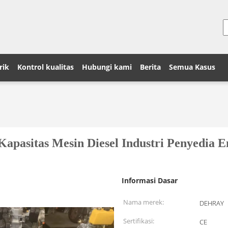
rik
Kontrol kualitas
Hubungi kami
Berita
Semua Kasus
apasitas Mesin Diesel Industri Penyedia E
Informasi Dasar
Nama merek:
DEHRAY
Sertifikasi:
CE