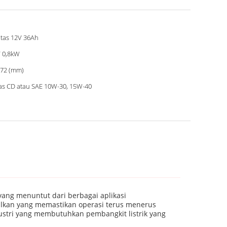
atas 12V 36Ah
 0,8kW
72 (mm)
as CD atau SAE 10W-30, 15W-40
yang menuntut dari berbagai aplikasi
dalkan yang memastikan operasi terus menerus
ustri yang membutuhkan pembangkit listrik yang