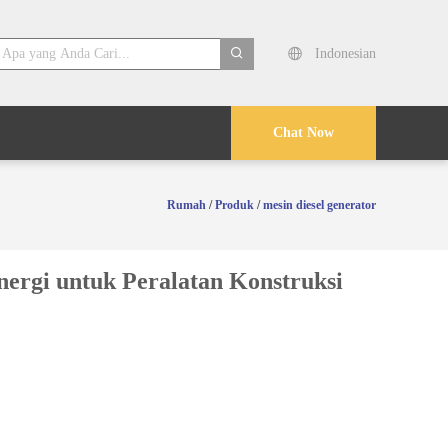
Indonesian
search
Chat Now
Rumah
/
Produk
/
mesin diesel generator
nergi untuk Peralatan Konstruksi