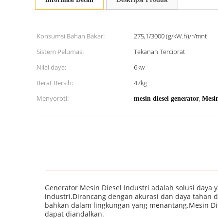
Konsumsi Bahan Bakar:
275,1/3000 (g/kW.h)/r/mnt
Sistem Pelumas:
Tekanan Terciprat
Nilai daya:
6kw
Berat Bersih:
47kg
Menyoroti:
,
mesin diesel generator
Mesi
Generator Mesin Diesel Industri adalah solusi daya
industri.Dirancang dengan akurasi dan daya tahan 
bahkan dalam lingkungan yang menantang.Mesin Dies
dapat diandalkan.