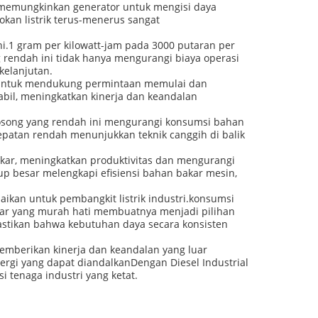
ini memungkinkan generator untuk mengisi daya
kan listrik terus-menerus sangat
ini.1 gram per kilowatt-jam pada 3000 putaran per
rendah ini tidak hanya mengurangi biaya operasi
kelanjutan.
p untuk mendukung permintaan memulai dan
tabil, meningkatkan kinerja dan keandalan
kosong yang rendah ini mengurangi konsumsi bahan
epatan rendah menunjukkan teknik canggih di balik
kar, meningkatkan produktivitas dan mengurangi
kup besar melengkapi efisiensi bahan bakar mesin,
uaikan untuk pembangkit listrik industri.konsumsi
akar yang murah hati membuatnya menjadi pilihan
memastikan bahwa kebutuhan daya secara konsisten
memberikan kinerja dan keandalan yang luar
ergi yang dapat diandalkanDengan Diesel Industrial
 tenaga industri yang ketat.