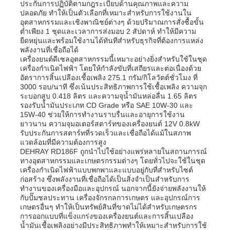
ประกันการปฏิบัติตามกฎระเบียบด้านคุณภาพและความ
ปลอดภัย ทำให้เป็นตัวเลือกที่เหมาะสำหรับการใช้งานใน
อุตสาหกรรมและเชิงพาณิชย์ต่างๆ ด้วยปริมาณการสั่งซื้อขั้น
ต่ำเพียง 1 ชุดและเวลาการส่งมอบ 2 สัปดาห์ ทำให้มีความ
ยืดหยุ่นและพร้อมใช้งานได้ทันทีสำหรับธุรกิจที่ต้องการแหล่ง
พลังงานที่เชื่อถือได้
เครื่องยนต์ดีเซลอุตสาหกรรมนี้เหมาะอย่างยิ่งสำหรับใช้ในชุด
เครื่องกำเนิดไฟฟ้า โดยให้กำลังขับที่เสถียรและต่อเนื่องด้วย
อัตราการสิ้นเปลืองเชื้อเพลิง 275.1 กรัม/กิโลวัตต์ชั่วโมง ที่
3000 รอบ/นาที ซึ่งเน้นประสิทธิภาพการใช้เชื้อเพลิง ความจุก
ระบอกสูบ 0.418 ลิตร และความจุน้ำมันหล่อลื่น 1.65 ลิตร
รองรับน้ำมันประเภท CD Grade หรือ SAE 10W-30 และ
15W-40 ช่วยให้การทำงานราบรื่นและอายุการใช้งาน
ยาวนาน ความจุมอเตอร์สตาร์ทของเครื่องยนต์ 12V 0.8kW
รับประกันการสตาร์ทที่รวดเร็วและเชื่อถือได้แม้ในสภาพ
แวดล้อมที่มีความต้องการสูง
DEHRAY RD186F ถูกนำไปใช้อย่างแพร่หลายในสถานการณ์
ทางอุตสาหกรรมและเกษตรกรรมต่างๆ โดยทั่วไปจะใช้ในชุด
เครื่องกำเนิดไฟฟ้าแบบพกพาและแบบอยู่กับที่สำหรับไซต์
ก่อสร้าง ซึ่งพลังงานที่เชื่อถือได้เป็นสิ่งจำเป็นสำหรับการ
ทำงานของเครื่องมือและอุปกรณ์ นอกจากนี้ยังจ่ายพลังงานให้
กับปั๊มชลประทาน เครื่องจักรกลการเกษตร และอุปกรณ์การ
เกษตรอื่นๆ ทำให้เป็นทรัพย์สินที่ขาดไม่ได้สำหรับเกษตรกร
การออกแบบที่แข็งแกร่งของเครื่องยนต์และการสิ้นเปลือง
น้ำมันเชื้อเพลิงอย่างมีประสิทธิภาพทำให้เหมาะสำหรับการใช้