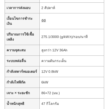
เวลาการส่งมอบ
2 สัปดาห์
เงื่อนไขการชำระ
ทีที
เงิน
ปริมาณการใช้เชื้อ
275.1/3000 (g/kW.h)/รอบ/นาที
เพลิง
ความจุสะสม
สูงกว่า 12V 36Ah
ระบบหล่อลื่น
ความดันกระเด็น
กำลังสตาร์ทมอเตอร์
12V 0.8kW
กำลังไฟพิกัด
6kW
เจาะ × ระยะชัก
86×72 (มม.)
น้ำหนักสุทธิ
47 กิโลกรัม