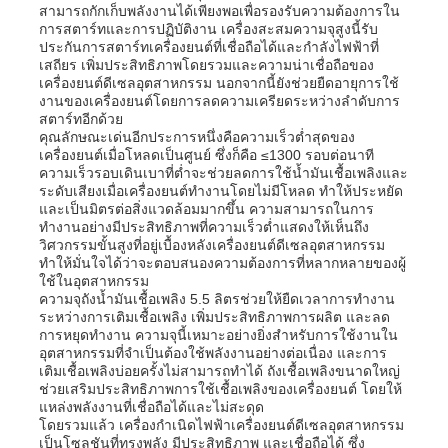
สามารถกักเก็บพลังงานได้เพียงพอเพื่อรองรับความต้องการใน
การสตาร์ทและการปฏิบัติงาน เครื่องสะสมความจุสูงนี้รับ
ประกันการสตาร์ทเครื่องยนต์ที่เชื่อถือได้และกำลังไฟฟ้าที่
เกี่ยวกับเรา
เสถียร เพิ่มประสิทธิภาพโดยรวมและความน่าเชื่อถือของ
เครื่องยนต์ดีเซลอุตสาหกรรม นอกจากนี้ยังช่วยยืดอายุการใช้
งานของเครื่องยนต์โดยการลดความเครียดระหว่างลำดับการ
สตาร์ทอีกด้วย
ทัวร์โรงงาน
คุณลักษณะเด่นอีกประการหนึ่งคือความเร็วต่ำสุดของ
เครื่องยนต์เมื่อโหลดเป็นศูนย์ ซึ่งก็คือ ≤1300 รอบต่อนาที
ความเร็วรอบเดินเบาที่ต่ำจะช่วยลดการใช้น้ำมันเชื้อเพลิงและ
ควบคุมคุณภาพ
ระดับเสียงเมื่อเครื่องยนต์ทำงานโดยไม่มีโหลด ทำให้ประหยัด
และเป็นมิตรต่อสิ่งแวดล้อมมากขึ้น ความสามารถในการ
ทำงานอย่างมีประสิทธิภาพที่ความเร็วต่ำแสดงให้เห็นถึง
วิศวกรรมขั้นสูงที่อยู่เบื้องหลังเครื่องยนต์ดีเซลอุตสาหกรรม
ติดต่อเรา
ทำให้มั่นใจได้ว่าจะตอบสนองความต้องการที่หลากหลายของผู้
ใช้ในอุตสาหกรรม
ความจุถังน้ำมันเชื้อเพลิง 5.5 ลิตรช่วยให้ยืดเวลาการทำงาน
ข่าว
ระหว่างการเติมเชื้อเพลิง เพิ่มประสิทธิภาพการผลิต และลด
การหยุดทำงาน ความจุนี้เหมาะอย่างยิ่งสำหรับการใช้งานใน
อุตสาหกรรมที่จำเป็นต้องใช้พลังงานอย่างต่อเนื่อง และการ
เติมเชื้อเพลิงบ่อยครั้งไม่สามารถทำได้ ถังเชื้อเพลิงขนาดใหญ่
ทุกกรณี
ช่วยเสริมประสิทธิภาพการใช้เชื้อเพลิงของเครื่องยนต์ โดยให้
แหล่งพลังงานที่เชื่อถือได้และไม่สะดุด
โดยรวมแล้ว เครื่องกำเนิดไฟฟ้าเครื่องยนต์ดีเซลอุตสาหกรรม
ขออ้าง
เป็นโซลูชันที่ทรงพลัง มีประสิทธิภาพ และเชื่อถือได้ ซึ่ง