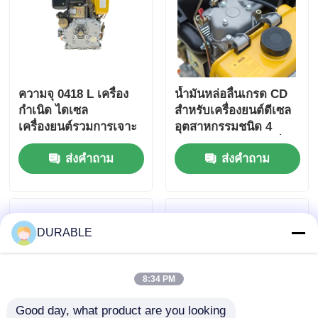
ความจุ 0418 L เครื่อง
น้ำมันหล่อลื่นเกรด CD
กําเนิด ไดเซล
สำหรับเครื่องยนต์ดีเซล
เครื่องยนต์รวมการเจาะ
อุตสาหกรรมชนิด 4
× กระบวนการ 86 × 72
จังหวะ ออกแบบมาเพื่อ
ส่งคำถาม
ส่งคำถาม
มิลลิเมตรและขนาดรวม
ความทนทานและ
420 × 440 × 495
สมรรถนะสูงสุด
มิลลิเมตร ออกแบบเพื่อ
การทํางาน
DURABLE
8:34 PM
Good day, what product are you looking 