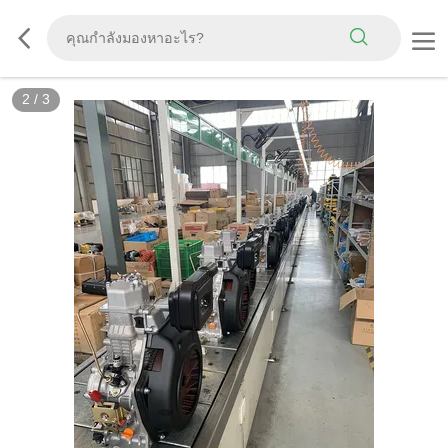
2
/
3