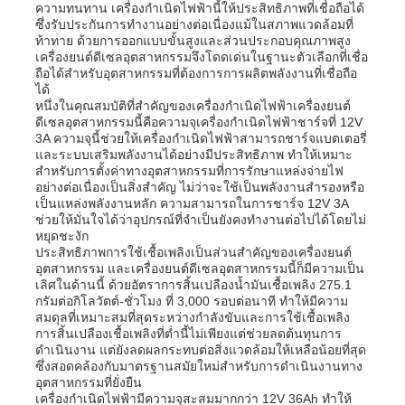
ความทนทาน เครื่องกำเนิดไฟฟ้านี้ให้ประสิทธิภาพที่เชื่อถือได้
ซึ่งรับประกันการทำงานอย่างต่อเนื่องแม้ในสภาพแวดล้อมที่
ท้าทาย ด้วยการออกแบบขั้นสูงและส่วนประกอบคุณภาพสูง
เครื่องยนต์ดีเซลอุตสาหกรรมจึงโดดเด่นในฐานะตัวเลือกที่เชื่อ
ถือได้สำหรับอุตสาหกรรมที่ต้องการการผลิตพลังงานที่เชื่อถือ
ได้
หนึ่งในคุณสมบัติที่สำคัญของเครื่องกำเนิดไฟฟ้าเครื่องยนต์
ดีเซลอุตสาหกรรมนี้คือความจุเครื่องกำเนิดไฟฟ้าชาร์จที่ 12V
3A ความจุนี้ช่วยให้เครื่องกำเนิดไฟฟ้าสามารถชาร์จแบตเตอรี่
และระบบเสริมพลังงานได้อย่างมีประสิทธิภาพ ทำให้เหมาะ
สำหรับการตั้งค่าทางอุตสาหกรรมที่การรักษาแหล่งจ่ายไฟ
อย่างต่อเนื่องเป็นสิ่งสำคัญ ไม่ว่าจะใช้เป็นพลังงานสำรองหรือ
เป็นแหล่งพลังงานหลัก ความสามารถในการชาร์จ 12V 3A
ช่วยให้มั่นใจได้ว่าอุปกรณ์ที่จำเป็นยังคงทำงานต่อไปได้โดยไม่
หยุดชะงัก
ประสิทธิภาพการใช้เชื้อเพลิงเป็นส่วนสำคัญของเครื่องยนต์
อุตสาหกรรม และเครื่องยนต์ดีเซลอุตสาหกรรมนี้ก็มีความเป็น
บ้าน
เลิศในด้านนี้ ด้วยอัตราการสิ้นเปลืองน้ำมันเชื้อเพลิง 275.1
กรัมต่อกิโลวัตต์-ชั่วโมง ที่ 3,000 รอบต่อนาที ทำให้มีความ
สมดุลที่เหมาะสมที่สุดระหว่างกำลังขับและการใช้เชื้อเพลิง
การสิ้นเปลืองเชื้อเพลิงที่ต่ำนี้ไม่เพียงแต่ช่วยลดต้นทุนการ
ผลิตภัณฑ์
ดำเนินงาน แต่ยังลดผลกระทบต่อสิ่งแวดล้อมให้เหลือน้อยที่สุด
ซึ่งสอดคล้องกับมาตรฐานสมัยใหม่สำหรับการดำเนินงานทาง
อุตสาหกรรมที่ยั่งยืน
เครื่องกำเนิดไฟฟ้ามีความจุสะสมมากกว่า 12V 36Ah ทำให้
วิดีโอ